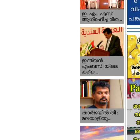
ഇ. എം. എസ്.
ആഗ്രഹിച്ച രീത...
ഇന്ത്യന്‍
എംബസി യിലെ
കമ്യ...
ഷാര്‍ജയില്‍ തീ :
മലയാളിയു...