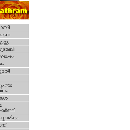
വാസി
ഘടന
എ.ഇ.
ദാബി
ോഷം
മം
മതി
ൂഹ്യ
വനം
ികള്‍
വ
ാര്‍ത്ഥി
്കാരികം
യ്‌