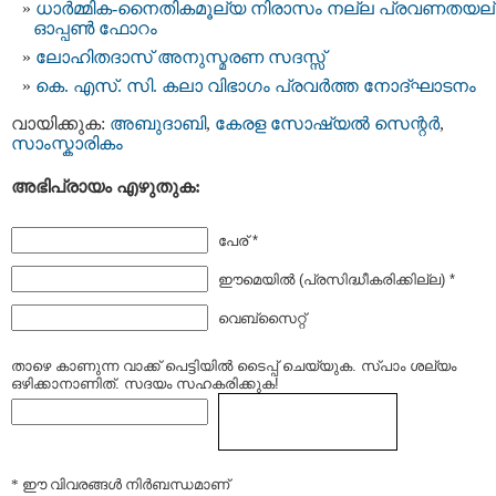
ധാര്‍മ്മിക-നൈതികമൂല്യ നിരാസം നല്ല പ്രവണതയല്
ഓപ്പണ്‍ ഫോറം
ലോഹിതദാസ് അനുസ്മരണ സദസ്സ്
കെ. എസ്. സി. കലാ വിഭാഗം പ്രവര്‍ത്ത നോദ്ഘാടനം
വായിക്കുക:
അബുദാബി
,
കേരള സോഷ്യല്‍ സെന്റര്‍
,
സാംസ്കാരികം
അഭിപ്രായം എഴുതുക:
പേര് *
ഈമെയില്‍ (പ്രസിദ്ധീകരിക്കില്ല) *
വെബ്സൈറ്റ്
താഴെ കാണുന്ന വാക്ക് പെട്ടിയില്‍ ടൈപ്പ്‌ ചെയ്യുക. സ്പാം ശല്യം
ഒഴിക്കാനാണിത്. സദയം സഹകരിക്കുക!
* ഈ വിവരങ്ങള്‍ നിര്‍ബന്ധമാണ്