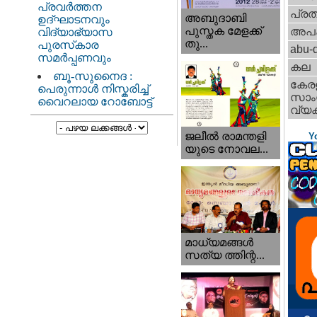
പ്രവർത്തന
പ്ര
അബുദാബി
ഉദ്ഘാടനവും
പുസ്തക മേളക്ക്
അപ
വിദ്യാഭ്യാസ
തു...
പുരസ്‌കാര
abu-d
സമർപ്പണവും
കല
ബൂ-സുനൈദ :
കേര
പെരുന്നാൾ നിസ്കരിച്ച്
സാംസ
വൈറലായ റോബോട്ട്
വ്യക
ജലീല്‍ രാമന്തളി
Y
യുടെ നോവല...
മാധ്യമങ്ങള്‍
സത്യ ത്തിന്റ...