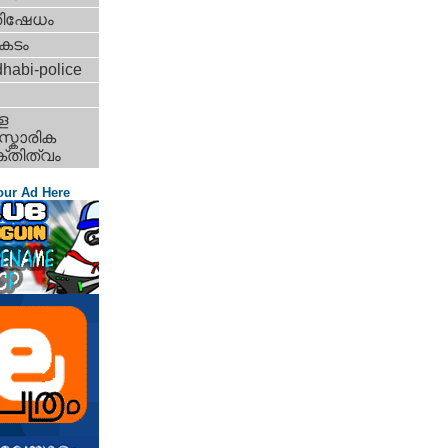
തിഷേധം
കടം
habi-police
ള
്കാരിക
്തിത്വം
our Ad Here