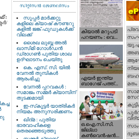
‌ :
സൂപ്പർ മാർക്കറ്റു
ര്‍/
കളിലെ ക്യാഷ് കൗണ്ടറു
കളിൽ ജങ്ക് ഫുഡുകൾക്ക്
പ്ര
കിയാല്‍ മറുപടി
വിലക്ക്
സം
പറയണം : വെ...
ശൈഖ ലുബ്ന അൽ
യു.
ഖാസിമി ഗോൾഡൻ
അബു
ഡ്രാഗൺ പുതിയ ശാഖ
ഉദ്ഘാടനം ചെയ്തു
ആഘ
കെ. എസ്. സി. യിൽ
നിയ
വേനൽ തുമ്പികൾ
ബഹു
എയര്‍ ഇന്ത്യ
ആരംഭിച്ചു
ബാഗേജ് പത്ത്...
മതം
വേനൽ പ്പറവകൾ :
സാമ
സമാജം സമ്മർ ക്യാമ്പിന്
സേ
തുടക്കമായി
കച്ച
കുട്ട
ഇ-സ്‌കൂട്ടർ യാത്രികർ
‍
നിയമം അനുസരിക്കണം
പൂര്‍
നു
വിദ്യ
ഖിദ്മ : പുതിയ
ഒ.ഐ.സി.സി.
ഭാരവാഹികളെ
സാംസ
ജില്ലാ
തെരഞ്ഞെടുത്തു
ദുബാ
കൺവെൻഷൻ...
സമ്മർ ക്യാമ്പ്