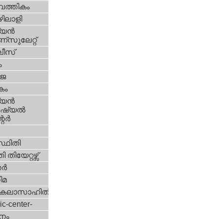
പത്തികം
ിലാളി
യന്‍
സുലേറ്റ്
ീസ്
ം
‍ജ
കം
യന്‍
്യല്‍
ര്‍
്ഥിതി
 തിയേറ്റഴ്സ്
്‍
ിമ
കലാസാഹിതി
ic-center-
നം