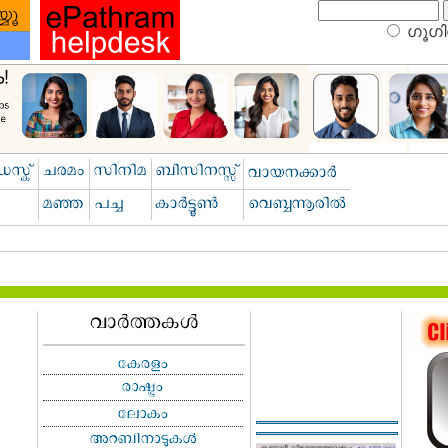
ഗൂഗിള