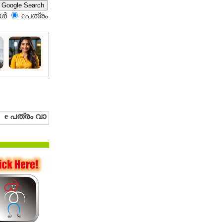
്‍
eപത്രം‍