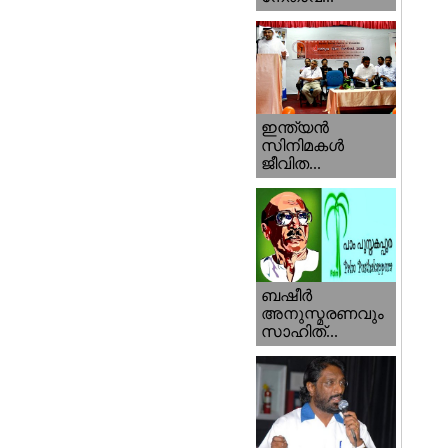
ഇന്ത്യന്‍
സിനിമകള്‍
ജീവിത...
ബഷീര്‍
അനുസ്മരണവും
സാഹിത്...