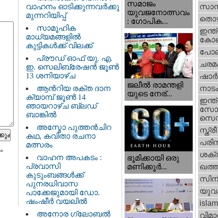
സമാജം
വാഹനം ഓടിക്കുന്നവർക്കു
സാമ്
യുവജനോത്സവം
മുന്നറിയിപ്പ്
തൊഴ
: ഗോപിക...
സാമൂഹിക
ഇന്ത്
മാധ്യമങ്ങളിൽ
കോണ്
കുട്ടികൾക്ക് വിലക്ക്
പോല
പ്രൗഡ് ഓഫ് യു. എ.
ചരമ
ഇ. സെലിബ്രേഷൻ ജൂൺ
13 ശനിയാഴ്ച
ഷാര്
ജലീല്‍ രാമന്തളി
ആൻറിയ രക്ത ദാന
നാട
യുടെ നേര്...
ക്യാമ്പ് ജൂൺ 14
ഇന്ത്
ഞായറാഴ്ച ബ്ലഡ്
സോഷ
ബാങ്കിൽ
സെന്റ
അസ്മോ പുത്തൻചിറ
സ്ത്രീ
കഥ, കവിതാ രചനാ
പരിസ
മത്സരം
ം
ശക്തി
വാഹന അപകടം :
ഭൂമിക്കായി ഒരു
പ്രവാസി
മണിക്കൂര്‍...
ഖത്തര
കുടുംബങ്ങൾക്ക്
സിന
പുനരധിവാസ
യുവ
പാക്കേജുമായി ഡോ.
ഷംഷീർ വയലിൽ
islam
അനോര ഗ്ലോബൽ
വിമാ