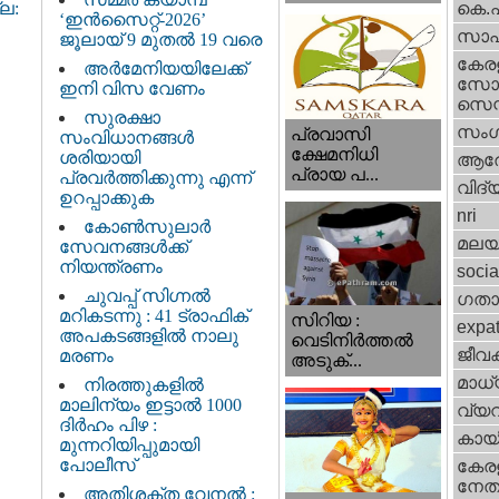
കെ.
ല:
‘ഇൻസൈറ്റ്-2026’
സാഹ
ജൂലായ് 9 മുതൽ 19 വരെ
കേര
അർമേനിയയിലേക്ക്
സോഷ
ഇനി വിസ വേണം
സെന്റ
സുരക്ഷാ
സംഗ
പ്രവാസി
സംവിധാനങ്ങൾ
ക്ഷേമനിധി
ശരിയായി
ആര
പ്രായ പ...
പ്രവർത്തിക്കുന്നു എന്ന്
വിദ്
ഉറപ്പാക്കുക
nri
കോൺസുലാർ
മലയ
സേവനങ്ങൾക്ക്
നിയന്ത്രണം
socia
ചുവപ്പ് സിഗ്നൽ
ഗതാ
മറികടന്നു : 41 ട്രാഫിക്
സിറിയ :
expa
അപകടങ്ങളിൽ നാലു
വെടിനിർത്തൽ
ജീവ
മരണം
അടുക്...
മാധ്
നിരത്തുകളിൽ
മാലിന്യം ഇട്ടാൽ 1000
വ്യ
ദിർഹം പിഴ :
കായ
മുന്നറിയിപ്പുമായി
പോലീസ്
കേരള
നേതാ
അതിശക്ത വേനൽ :