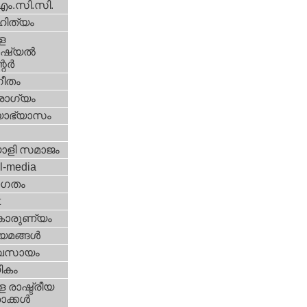
എം.സി.സി.
ിത്യം
ള
്യല്‍
ര്‍
ീതം
ോഗ്യം
യാഭ്യാസം
ാളി സമാജം
l-media
ഗതം
t
കാരുണ്യം
യമങ്ങള്‍
വസായം
ികം
 രാഷ്ട്രീയ
ക്കള്‍