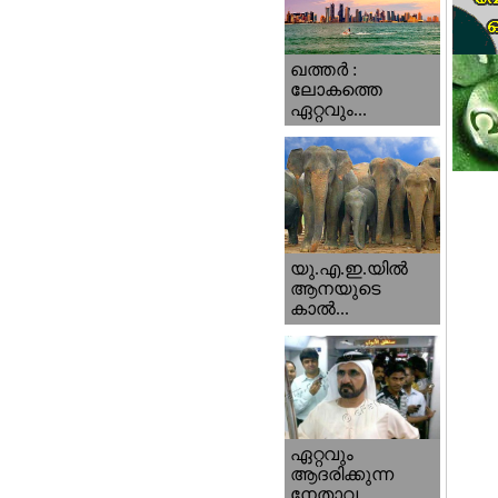
ഖത്തര്‍ :
ലോകത്തെ
ഏറ്റവും...
യു.എ.ഇ.യില്‍
ആനയുടെ
കാല്‍...
ഏറ്റവും
ആദരിക്കുന്ന
നേതാവ...