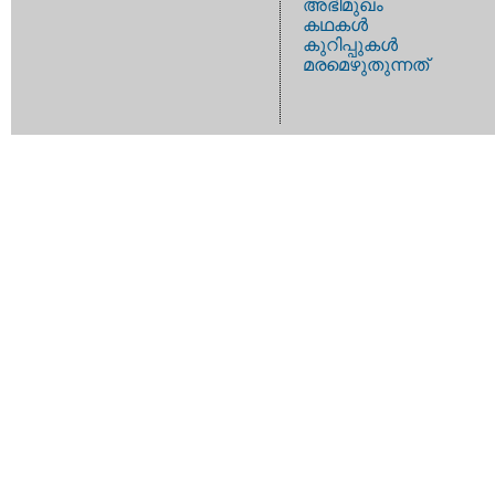
അഭിമുഖം
കഥകള്‍
കുറിപ്പുകള്‍
മരമെഴുതുന്നത്