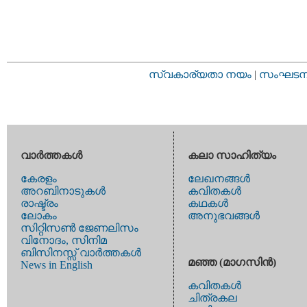
സ്വകാര്യതാ നയം
|
സംഘടനാ 
വാര്‍ത്തകള്‍
കലാ സാഹിത്യം
കേരളം
ലേഖനങ്ങള്‍
അറബിനാടുകള്‍
കവിതകള്‍
രാഷ്ട്രം
കഥകള്‍
ലോകം
അനുഭവങ്ങള്‍
സിറ്റിസണ്‍ ജേണലിസം
വിനോദം, സിനിമ
ബിസിനസ്സ് വാര്‍ത്തകള്‍
മഞ്ഞ (മാഗസിന്‍)
News in English
കവിതകള്‍
ചിത്രകല