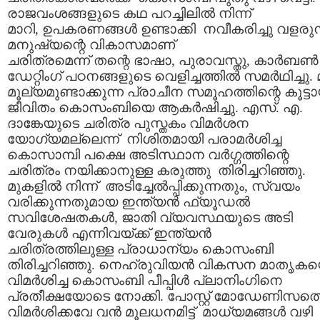
രാജവംശങ്ങളുടെ കഥ പറച്ചിലില്‍ നിന്ന്
മാറി, ഉപകരണങ്ങള്‍ ഉണ്ടാക്കി നവീകരിച്ചു വളരുന
മനുഷ്യന്റെ വികാസമാണ്
ചരിത്രമെന്ന് തന്റെ ഭാഷാ, പുരാവസ്തു, കാര്‍ബണ്‍
ഡേറ്റിംഗ് പഠനങ്ങളുടെ വെളിച്ചത്തില്‍ സമര്‍ഥിച്ചു. മ
മൂല്യമുണ്ടാക്കുന്ന പ്രാചീന സമൂഹത്തിന്റെ കൂട്ട
ജീവിതം കൊസംബിയെ ആകര്‍ഷിച്ചു. എസ്. എ.
ദാങ്കേയുടെ ചരിത്ര പുസ്തകം വിമര്‍ശന
യോഗ്യമല്ലെന്ന് നിശിതമായി പരാമര്‍ശിച്ച
കൊസാമ്പി പക്ഷെ അടിസ്ഥാന വര്‍ഗ്ഗത്തിന്റെ
ചരിത്രം നയിക്കാനുള്ള കരുത്തു തിരിച്ചറിഞ്ഞു.
മുകളില്‍ നിന്ന് അടിച്ചേല്‍പ്പിക്കുന്നതും, സ്വയം
വരിക്കുന്നതുമായ ഇന്ത്യന്‍ ഫ്യൂഡല്‍
സവിശേഷതകള്‍, ജാതി വ്യവസ്ഥയുടെ അടി
വേരുകള്‍ എന്നിവയ്ക്ക് ഇന്ത്യന്‍
ചരിത്രത്തിലുള്ള പ്രാധാന്യം കൊസംബി
തിരിച്ചറിഞ്ഞു. നെഹ്രുവിയന്‍ വികസന മാതൃക
വിമര്‍ശിച്ച കൊസംബി പീപ്പിള്‍ പ്ലാനിംഗിനെ
പ്രതീക്ഷയോടെ നോക്കി. പോസ്റ്റ്‌ മോഡേണിസത്
വിമര്‍ശിക്കവേ വന്‍ മൂലധനമിട്ട് മാധ്യമങ്ങള്‍ വഴി