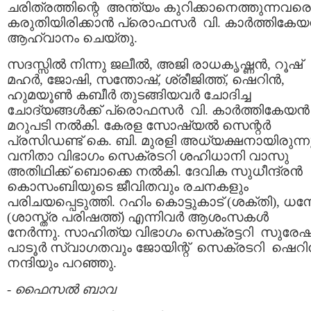
ചരിത്രത്തിന്റെ അന്ത്യം കുറിക്കാനെത്തുന്നവര
കരുതിയിരിക്കാന്‍ പ്രൊഫസര്‍ വി. കാര്‍ത്തികേയ
ആഹ്വാനം ചെയ്തു.
സദസ്സില്‍ നിന്നു ജലീല്‍, അജി രാധകൃഷ്ണന്‍, റൂഷ്
മഹര്‍, ജോഷി, സന്തോഷ്‌, ശ്രീജിത്ത്‌, ഷെറിന്‍,
ഹുമയൂണ്‍ കബീര്‍ തുടങ്ങിയവര്‍ ചോദിച്ച
ചോദ്യങ്ങള്‍ക്ക് പ്രൊഫസര്‍ വി. കാര്‍ത്തികേയന്
മറുപടി നല്‍കി. കേരള സോഷ്യല്‍ സെന്റര്‍
പ്രസിഡണ്ട് കെ. ബി. മുരളി അധ്യക്ഷനായിരുന്നു
വനിതാ വിഭാഗം സെക്രടറി ശഹിധാനി വാസു
അതിഥിക്ക് ബൊക്കെ നല്‍കി. ദേവിക സുധീന്ദ്രന്‍
കൊസംബിയുടെ ജീവിതവും രചനകളും
പരിചയപ്പെടുത്തി. റഹിം കൊട്ടുകാട് (ശക്തി), ധന
(ശാസ്ത്ര പരിഷത്ത്) എന്നിവര്‍ ആശംസകള്‍
നേര്‍ന്നു. സാഹിത്യ വിഭാഗം സെക്രട്ടറി സുരേഷ
പാടൂര്‍ സ്വാഗതവും ജോയിന്റ് സെക്രടറി ഷെറി
നന്ദിയും പറഞ്ഞു.
-
ഫൈസല്‍ ബാവ