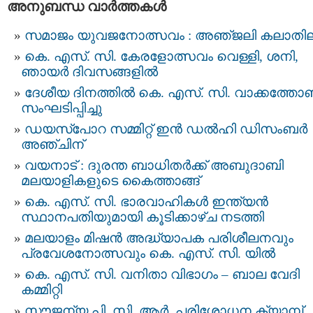
അനുബന്ധ വാര്‍ത്തകള്‍
സമാജം യുവജനോത്സവം : അഞ്‌ജലി കലാതി
കെ. എസ്. സി. കേരളോത്സവം വെള്ളി, ശനി,
ഞായർ ദിവസങ്ങളിൽ
ദേശീയ ദിനത്തിൽ കെ. എസ്‌. സി. വാക്കത്ത
സംഘടിപ്പിച്ചു
ഡയസ്‌പോറ സമ്മിറ്റ് ഇന്‍ ഡല്‍ഹി ഡിസംബർ
അഞ്ചിന്
വയനാട് : ദുരന്ത ബാധിതർക്ക് അബുദാബി
മലയാളികളുടെ കൈത്താങ്ങ്
കെ. എസ്. സി. ഭാരവാഹികള്‍ ഇന്ത്യന്‍
സ്ഥാനപതിയുമായി കൂടിക്കാഴ്ച നടത്തി
മലയാളം മിഷൻ അദ്ധ്യാപക പരിശീലനവും
പ്രവേശനോത്സവും കെ. എസ്. സി. യിൽ
കെ. എസ്. സി. വനിതാ വിഭാഗം – ബാല വേദി
കമ്മിറ്റി
സൗജന്യ പി. സി. ആർ. പരിശോധന ക്യാമ്പ്