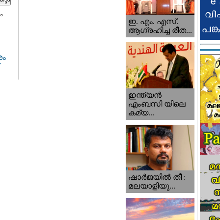
ം
ഇ. എം. എസ്.
ആഗ്രഹിച്ച രീത...
ശം
ഇന്ത്യന്‍
എംബസി യിലെ
കമ്യ...
ഷാര്‍ജയില്‍ തീ :
മലയാളിയു...