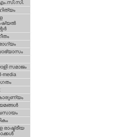
എം.സി.സി.
ിത്യം
ള
്യല്‍
ര്‍
ീതം
ോഗ്യം
യാഭ്യാസം
ാളി സമാജം
l-media
ഗതം
t
കാരുണ്യം
യമങ്ങള്‍
വസായം
ികം
 രാഷ്ട്രീയ
ക്കള്‍