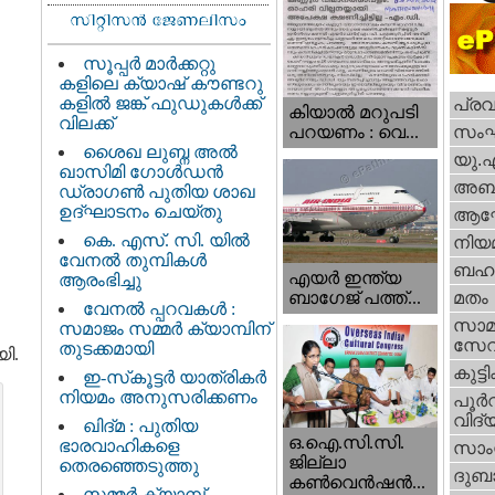
സൂപ്പർ മാർക്കറ്റു
കളിലെ ക്യാഷ് കൗണ്ടറു
കളിൽ ജങ്ക് ഫുഡുകൾക്ക്
പ്ര
കിയാല്‍ മറുപടി
വിലക്ക്
സം
പറയണം : വെ...
ശൈഖ ലുബ്ന അൽ
യു.
ഖാസിമി ഗോൾഡൻ
അബു
ഡ്രാഗൺ പുതിയ ശാഖ
ഉദ്ഘാടനം ചെയ്തു
ആഘ
കെ. എസ്. സി. യിൽ
നിയ
വേനൽ തുമ്പികൾ
ബഹു
എയര്‍ ഇന്ത്യ
ആരംഭിച്ചു
ബാഗേജ് പത്ത്...
മതം
വേനൽ പ്പറവകൾ :
സാമ
സമാജം സമ്മർ ക്യാമ്പിന്
സേ
തുടക്കമായി
ി.
കുട്ട
ഇ-സ്‌കൂട്ടർ യാത്രികർ
നിയമം അനുസരിക്കണം
പൂര്‍
വിദ്യ
ഖിദ്മ : പുതിയ
ഒ.ഐ.സി.സി.
ഭാരവാഹികളെ
സാംസ
ജില്ലാ
തെരഞ്ഞെടുത്തു
ദുബാ
കൺവെൻഷൻ...
സമ്മർ ക്യാമ്പ്