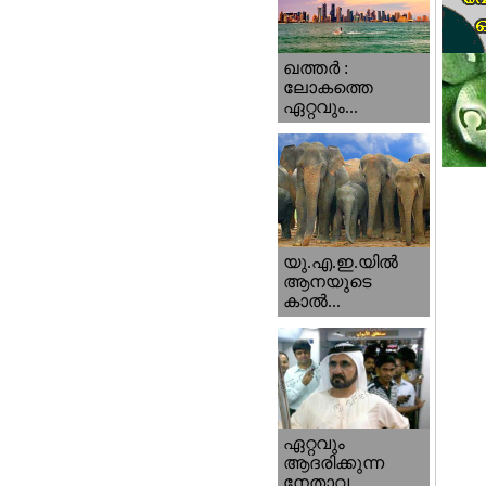
ഖത്തര്‍ :
ലോകത്തെ
ഏറ്റവും...
യു.എ.ഇ.യില്‍
ആനയുടെ
കാല്‍...
ഏറ്റവും
ആദരിക്കുന്ന
നേതാവ...