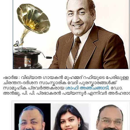
ഷാർജ : വിഖ്യാത ഗായകൻ മുഹമ്മദ് റഫിയുടെ പേരിലുള്ള
ചിരന്തന-ദർശന സാംസ്കാരിക വേദി പുരസ്കാരങ്ങൾക്ക്
സാമൂഹിക പ്രവർത്തകരായ
ശാഫി അഞ്ചങ്ങാടി
, ഡോ.
അൻജു, പി. പി. പ്രഭാകരൻ പയ്യന്നൂർ എന്നിവർ അർഹരായ