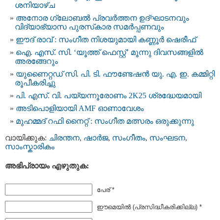
ശനിയാഴ്ച
അനോര ഗ്ലോബൽ പ്രവർത്തന ഉദ്ഘാടനവും
വിദ്യാഭ്യാസ പുരസ്‌കാര സമർപ്പണവും
ഈദ് രാവ് : സംഗീത നിശയുമായി കണ്ണൂർ ഷെരീഫ്
ഐ. എസ്. സി. ‘യൂത്ത് ഫെസ്റ്റ്’ മൂന്നു ദിവസങ്ങളിൽ
അരങ്ങേറും
യുണൈറ്റഡ് സി. പി. ടി. ഫൗണ്ടേഷൻ യു. എ. ഇ. കമ്മിറ്റി
രൂപീകരിച്ചു
പി. എസ്. വി. പയ്യന്നൂരോണം 2K25 ശ്രദ്ധേയമായി
അടിപൊളിയായി AMF ഓണാവേശം
മുഹമ്മദ് റഫി നൈറ്റ് : സംഗീത മത്സരം ഒരുക്കുന്നു
വായിക്കുക:
ചിരന്തന
,
ഷാര്‍ജ
,
സംഗീതം
,
സംഘടന
,
സാംസ്കാരികം
അഭിപ്രായം എഴുതുക:
പേര് *
ഈമെയില്‍ (പ്രസിദ്ധീകരിക്കില്ല) *