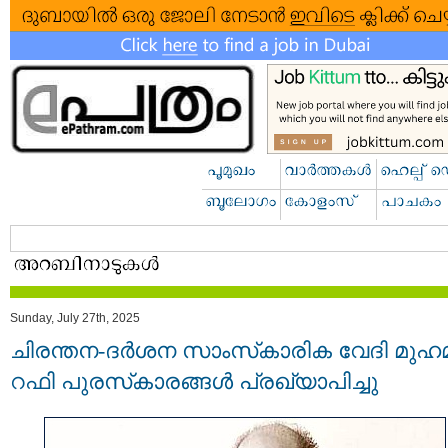
Sunday, July 27th, 2025
ചിരന്തന-ദർശന സാംസ്‌കാരിക വേദി മുഹമ്
റഫി പുരസ്‌കാരങ്ങൾ പ്രഖ്യാപിച്ചു