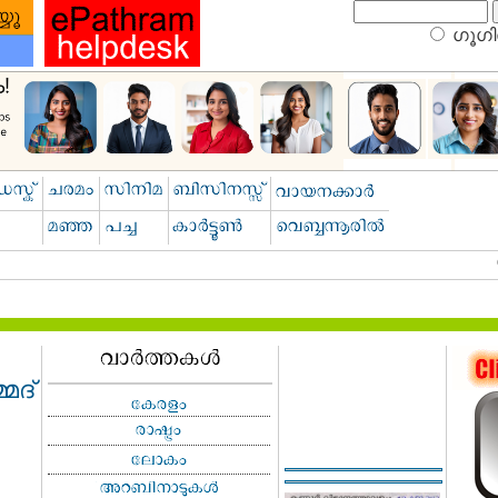
ഗൂഗിള
മദ്