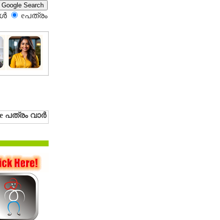
്‍
eപത്രം‍