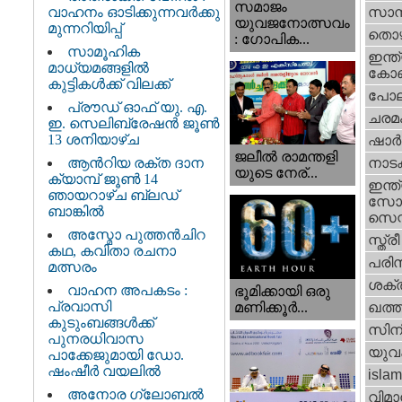
സമാജം
വാഹനം ഓടിക്കുന്നവർക്കു
സാമ്
യുവജനോത്സവം
മുന്നറിയിപ്പ്
തൊഴ
: ഗോപിക...
സാമൂഹിക
ഇന്ത്
മാധ്യമങ്ങളിൽ
കോണ്
കുട്ടികൾക്ക് വിലക്ക്
പോല
പ്രൗഡ് ഓഫ് യു. എ.
ചരമ
ഇ. സെലിബ്രേഷൻ ജൂൺ
13 ശനിയാഴ്ച
ഷാര്
ജലീല്‍ രാമന്തളി
ആൻറിയ രക്ത ദാന
നാട
യുടെ നേര്...
ക്യാമ്പ് ജൂൺ 14
ഇന്ത്
ഞായറാഴ്ച ബ്ലഡ്
സോഷ
ബാങ്കിൽ
സെന്റ
അസ്മോ പുത്തൻചിറ
സ്ത്രീ
കഥ, കവിതാ രചനാ
പരിസ
മത്സരം
ശക്തി
വാഹന അപകടം :
ഭൂമിക്കായി ഒരു
പ്രവാസി
മണിക്കൂര്‍...
ഖത്തര
കുടുംബങ്ങൾക്ക്
സിന
പുനരധിവാസ
യുവ
പാക്കേജുമായി ഡോ.
ഷംഷീർ വയലിൽ
islam
അനോര ഗ്ലോബൽ
വിമാ