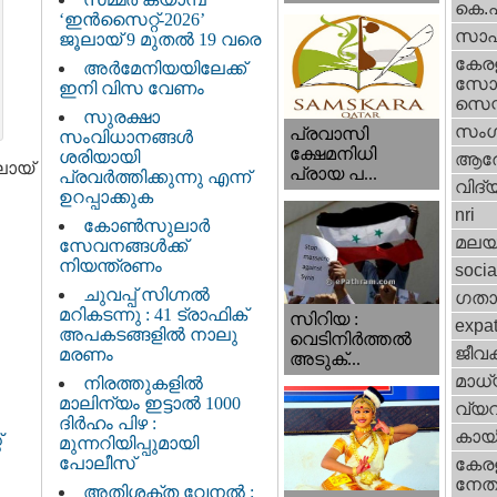
കെ.
‘ഇൻസൈറ്റ്-2026’
സാഹ
ജൂലായ് 9 മുതൽ 19 വരെ
കേര
അർമേനിയയിലേക്ക്
സോഷ
ഇനി വിസ വേണം
സെന്റ
സുരക്ഷാ
സംഗ
പ്രവാസി
സംവിധാനങ്ങൾ
ക്ഷേമനിധി
ശരിയായി
ആര
ലായ്
പ്രായ പ...
പ്രവർത്തിക്കുന്നു എന്ന്
വിദ്
ഉറപ്പാക്കുക
nri
കോൺസുലാർ
മലയ
സേവനങ്ങൾക്ക്
നിയന്ത്രണം
socia
ചുവപ്പ് സിഗ്നൽ
ഗതാ
മറികടന്നു : 41 ട്രാഫിക്
സിറിയ :
expa
അപകടങ്ങളിൽ നാലു
വെടിനിർത്തൽ
ജീവ
മരണം
അടുക്...
മാധ്
നിരത്തുകളിൽ
മാലിന്യം ഇട്ടാൽ 1000
വ്യ
ദിർഹം പിഴ :
കായ
്
മുന്നറിയിപ്പുമായി
പോലീസ്
കേരള
നേതാ
അതിശക്ത വേനൽ :