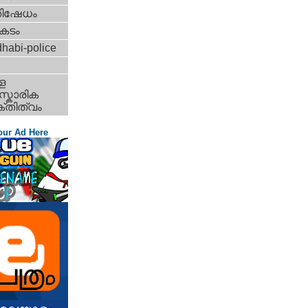
തിഷേധം
കടം
habi-police
ള
്കാരിക
്തിത്വം
our Ad Here