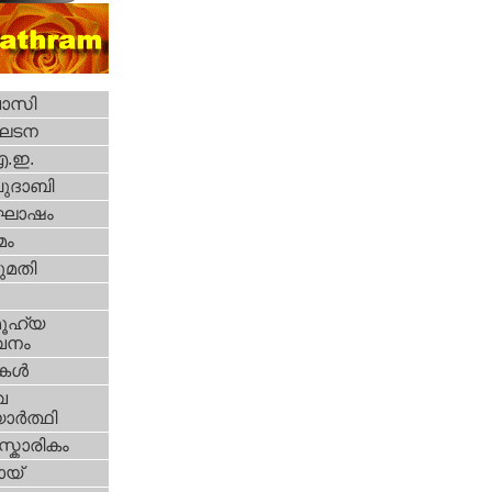
വാസി
ഘടന
എ.ഇ.
ദാബി
ോഷം
മം
മതി
ൂഹ്യ
വനം
ികള്‍
വ
ാര്‍ത്ഥി
്കാരികം
യ്‌