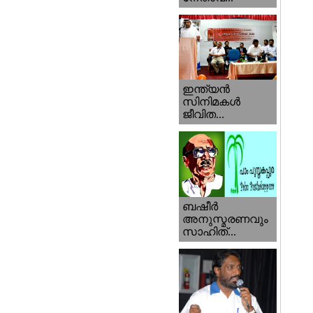
ഇന്ത്യന്‍
സിനിമകള്‍
ജീവിത...
ബഷീര്‍
അനുസ്മരണവും
സാഹിത്...