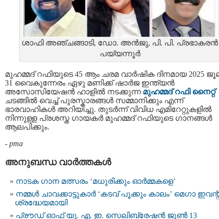
ശാഫി അഞ്ചങ്ങാടി, ഡോ. അൻജു, പി. പി. പ്രഭാകരൻ
പയ്യന്നൂർ
മുഹമ്മദ് റഫിയുടെ 45 ആം ചരമ വാർഷിക ദിനമായ 2025 ജൂ
31 വൈകുന്നേരം ഏഴു മണിക്ക് ഷാർജ ഇന്ത്യൻ
അസോസിയേഷൻ ഹാളിൽ നടക്കുന്ന
മുഹമ്മദ് റഫി നൈറ്റ്
ചടങ്ങിൽ വെച്ച് പുരസ്കാരങ്ങൾ സമ്മാനിക്കും എന്ന്
ഭാരവാഹികൾ അറിയിച്ചു. തുടർന്ന് വിവിധ എമിറേറ്റുകളിൽ
നിന്നുള്ള പ്രശസ്ത ഗായകർ മുഹമ്മദ് റഫിയുടെ ഗാനങ്ങൾ
ആലപിക്കും.
-
pma
അനുബന്ധ വാര്‍ത്തകള്‍
നാടക ഗാന മത്സരം ‘മധുരിക്കും ഓര്‍മ്മകളെ’
നമ്മൾ ചാവക്കാട്ടുകാർ ‘കടവ് പൂക്കും കാലം’ മെഗാ ഇവന്റ
ശ്രദ്ധേയമായി
പ്രൗഡ് ഓഫ് യു. എ. ഇ. സെലിബ്രേഷൻ ജൂൺ 13