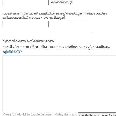
വെബ്സൈറ്റ്
താഴെ കാണുന്ന വാക്ക് പെട്ടിയില്‍ ടൈപ്പ്‌ ചെയ്യുക. സ്പാം ശല്യം
ഒഴിക്കാനാണിത്. സദയം സഹകരിക്കുക!
* ഈ വിവരങ്ങള്‍ നിര്‍ബന്ധമാണ്
അഭിപ്രായങ്ങള്‍ ഇവിടെ മലയാളത്തില്‍ ടൈപ്പ് ചെയ്യാം.
എങ്ങനെ?
Press CTRL+M to toggle between Malayalam and