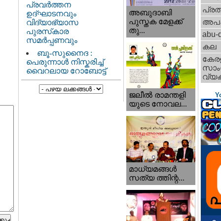
പ്രവർത്തന
പ്ര
അബുദാബി
ഉദ്ഘാടനവും
പുസ്തക മേളക്ക്
അപ
വിദ്യാഭ്യാസ
തു...
പുരസ്‌കാര
abu-d
സമർപ്പണവും
കല
ബൂ-സുനൈദ :
കേര
പെരുന്നാൾ നിസ്കരിച്ച്
സാംസ
വൈറലായ റോബോട്ട്
വ്യക
ജലീല്‍ രാമന്തളി
Y
യുടെ നോവല...
മാധ്യമങ്ങള്‍
സത്യ ത്തിന്റ...