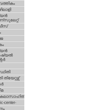
പത്തികം
ിലാളി
യന്‍
സുലേറ്റ്
ീസ്
ം
‍ജ
കം
യന്‍
്യല്‍
ര്‍
്ഥിതി
 തിയേറ്റഴ്സ്
്‍
ിമ
കലാസാഹിതി
ic-center-
നം