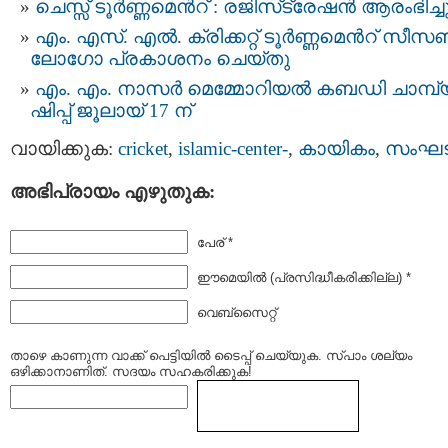
ചെസ്സ് ടൂർണ്ണമെൻറ് : രജിസ്‌ട്രേഷൻ ആരംഭിച്ച
എം. എസ്. എല്‍. ക്രിക്കറ്റ് ടൂര്‍ണ്ണമെന്‍റ് സീ
ലോഗോ പ്രകാശനം ചെയ്തു
എം. എം. നാസർ മെമ്മോറിയൽ കബഡി ചാമ്പ
ഷിപ്പ് ജൂലായ് 17 ന്
വായിക്കുക:
cricket
,
islamic-center-
,
കായികം
,
സംഘ
അഭിപ്രായം എഴുതുക:
പേര് *
ഈമെയില്‍ (പ്രസിദ്ധീകരിക്കില്ല) *
വെബ്സൈറ്റ്
താഴെ കാണുന്ന വാക്ക് പെട്ടിയില്‍ ടൈപ്പ്‌ ചെയ്യുക. സ്പാം ശല്യം
ഒഴിക്കാനാണിത്. സദയം സഹകരിക്കുക!