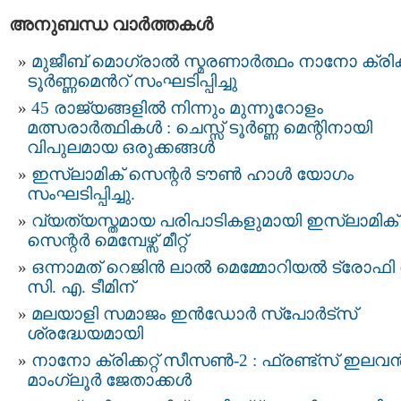
അനുബന്ധ വാര്‍ത്തകള്‍
മുജീബ് മൊഗ്രാൽ സ്മരണാര്‍ത്ഥം നാനോ ക്രിക്കറ
ടൂർണ്ണമെന്‍റ് സംഘടിപ്പിച്ചു
45 രാജ്യങ്ങളിൽ നിന്നും മുന്നൂറോളം
മത്സരാർത്ഥികൾ : ചെസ്സ് ടൂർണ്ണ മെന്റിനായി
വിപുലമായ ഒരുക്കങ്ങൾ
ഇസ്‌ലാമിക് സെന്റർ ടൗൺ ഹാൾ യോഗം
സംഘടിപ്പിച്ചു.
വ്യത്യസ്തമായ പരിപാടികളുമായി ഇസ്ലാമിക്
സെന്റർ മെമ്പേഴ്സ് മീറ്റ്
ഒന്നാമത് റെജിൻ ലാൽ മെമ്മോറിയൽ ട്രോഫി 
സി. എ. ടീമിന്
മലയാളി സമാജം ഇൻഡോർ സ്പോർട്സ്
ശ്രദ്ധേയമായി
നാനോ ക്രിക്കറ്റ് സീസൺ-2 : ഫ്രണ്ട്സ് ഇലവ
മാംഗ്ലൂർ ജേതാക്കൾ