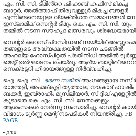
എം. സി. സി. ടീമിൻ്റെ ഷിഹാബ് ഹഫീസ് മികച്ച
ബാറ്റർ, അൽത്താഫ് തിരുവള്ളൂർ മികച്ച ബൗളർ
എന്നിങ്ങനെയുള്ള വ്യക്തിഗത സമ്മാനങ്ങൾ നേട
ഇസ്ലാമിക്‌ സെന്റർ ടീമും കെ. എം. സി. സി. യും
തമ്മിൽ നടന്ന സൗഹൃദ മത്സരവും ശ്രദ്ധേയമായി
സെന്റർ വൈസ് പ്രസിഡണ്ട് സയ്യിദ് അബ്ദുറഹ്
തങ്ങളുടെ അദ്ധ്യക്ഷതയിൽ നടന്ന ചടങ്ങിൽ
അഹല്യ ഹോസ്പിറ്റൽ പ്രതിനിധി അജിൽ ടൂർണ്
മെന്റ് ഉൽഘാടനം ചെയ്തു. ആദ്യ ബാറ്റിങ് ജന
സെക്രട്ടറി ഹിദായത്തുള്ള നിർവ്വഹിച്ചു.
ഐ. ഐ. സി.
ഭരണ സമിതി
അംഗങ്ങളായ നസീ
രാമന്തളി, അഹ്മദ്കുട്ടി തൃത്താല, നൗഷാദ് ഹാഷിം
ബക്കർ, ഇബ്രാഹിം മുസ്‌ലിയാർ, സിദ്ദീഖ് എളേറ്റി
കൂടാതെ കെ. എം. സി. സി. നേതാക്കളും
ആശംസകൾ നേർന്നു സംസാരിച്ചു. സെന്റർ കായ
വിഭാഗം ടൂർണ്ണ മെന്റ് നടപടികൾ നിയന്ത്രിച്ചു.
FB
PAGE
-
pma