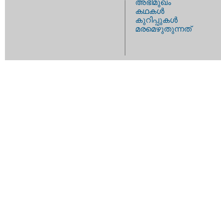
അഭിമുഖം
കഥകള്‍
കുറിപ്പുകള്‍
മരമെഴുതുന്നത്