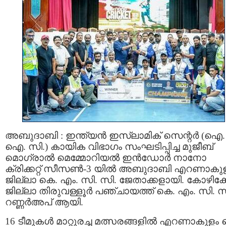
അബുദാബി : ഇന്ത്യൻ ഇസ്ലാമിക്‌ സെന്റർ (ഐ.
ഐ. സി.) കായിക വിഭാഗം സംഘടിപ്പിച്ച മുജീബ്
മൊഗ്രാൽ മെമ്മോറിയൽ ഇൻഡോർ നാനോ
ക്രിക്കറ്റ് സീസൺ-3 യിൽ അബുദാബി എറണാകു
ജില്ലാ കെ. എം. സി. സി. ജേതാക്കളായി. കോഴിക്ക
ജില്ലാ തിരുവള്ളൂർ പഞ്ചായത്ത് കെ. എം. സി. സ
റണ്ണർഅപ് ആയി.
16 ടീമുകൾ മാറ്റുരച്ച മത്സരങ്ങളിൽ എറണാകുളം 