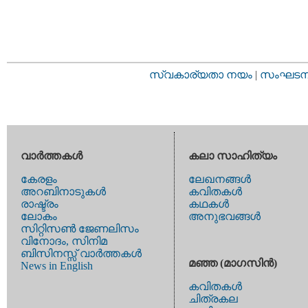
സ്വകാര്യതാ നയം
|
സംഘടനാ 
വാര്‍ത്തകള്‍
കലാ സാഹിത്യം
കേരളം
ലേഖനങ്ങള്‍
അറബിനാടുകള്‍
കവിതകള്‍
രാഷ്ട്രം
കഥകള്‍
ലോകം
അനുഭവങ്ങള്‍
സിറ്റിസണ്‍ ജേണലിസം
വിനോദം, സിനിമ
ബിസിനസ്സ് വാര്‍ത്തകള്‍
മഞ്ഞ (മാഗസിന്‍)
News in English
കവിതകള്‍
ചിത്രകല