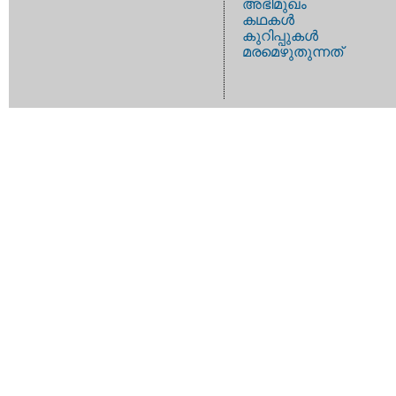
അഭിമുഖം
കഥകള്‍
കുറിപ്പുകള്‍
മരമെഴുതുന്നത്