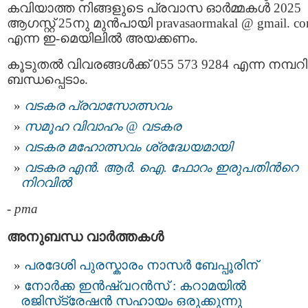
കവിയാത്ത നിങ്ങളുടെ പ്രവാസ ഓർമ്മകൾ 2025
ആഗസ്റ്റ് 25നു മുൻപായി pravasaormakal @ gmail. c
എന്ന ഇ-മെയിലിൽ അയക്കണം.
കൂടുതൽ വിവരങ്ങൾക്ക് 055 573 9284 എന്ന നമ്പറ
ബന്ധപ്പെടാം.
വടകര പ്രവാസോത്സവം
സമൂഹ വിവാഹം @ വടകര
വടകര മഹോത്സവം ശ്രദ്ധേയമായി
വടകര എൻ. ആർ. ഐ. ഫോറം ഇരുപതിന്‍റെ
നിറവിൽ
-
pma
അനുബന്ധ വാര്‍ത്തകള്‍
പരദേശി പുരസ്കാരം നാസർ ബേപ്പൂരിന്
നോർക്ക ഇൻഷ്വറൻസ് : കറാമയിൽ
രജിസ്‌ട്രേഷൻ സഹായം ഒരുക്കുന്നു