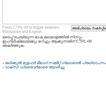
Press CTRL+M to toggle between
Malayalam and English.
ടൈപ്പ്‌ ചെയ്യുന്ന ഭാഷ മലയാളത്തില്‍ നിന്നും
ഇംഗ്ലീഷിലേയ്ക്കും മറിച്ചും ആക്കുന്നതിന് CTRL+M
അമര്‍ത്തുക.
«
മലിക്കുൽ മുളഫർ മീലാദ് സമ്മിറ്റ് ഗ്ലോബൽ പ്രഖ്യാപനം
«
ടാ​ക്സി ഡ്രൈ​വ​ർ​മാ​രെ ആദരിച്ചു