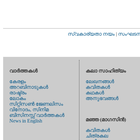
സ്വകാര്യതാ നയം
|
സംഘടനാ 
വാര്‍ത്തകള്‍
കലാ സാഹിത്യം
കേരളം
ലേഖനങ്ങള്‍
അറബിനാടുകള്‍
കവിതകള്‍
രാഷ്ട്രം
കഥകള്‍
ലോകം
അനുഭവങ്ങള്‍
സിറ്റിസണ്‍ ജേണലിസം
വിനോദം, സിനിമ
ബിസിനസ്സ് വാര്‍ത്തകള്‍
മഞ്ഞ (മാഗസിന്‍)
News in English
കവിതകള്‍
ചിത്രകല