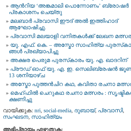
ആൻറിയ ‘അങ്കമാലി പൊന്നോണം’ ബ്രോഷർ
പ്രകാശനം ചെയ്തു
മലബാർ പ്രവാസി ഈദ് അല്‍ ഇത്തിഹാദ്
ആഘോഷിച്ചു.
പ്ര​വാ​സി മ​ല​യാ​ളി വ​നി​ത​ക​ള്‍ക്ക് ലേ​ഖ​ന മ​ത്സ​
യു.​ എ​ഫ്.​ കെ. – അസ്മോ സാ​ഹി​ത്യ പു​ര​സ്‌​കാ​
ങ്ങ​ള്‍ പ്ര​ഖ്യാ​പി​ച്ചു
അക്ഷര പെരുമ പുരസ്‌കാരം യു. എ. ഖാദറിന്
പ്രൗഡ് ഓഫ് യു. എ. ഇ. സെലിബ്രേഷൻ ജൂ
13 ശനിയാഴ്ച
അസ്മോ പുത്തൻചിറ കഥ, കവിതാ രചനാ മത്സ
മെഹ്ഫിൽ ചെറുകഥ രചനാ മത്സരം : സൃഷ്ടി
ക്ഷണിച്ചു
വായിക്കുക:
nri
,
social-media
,
ദുബായ്‌
,
പ്രവാസി
,
സംഘടന
,
സാഹിത്യം
അഭിപ്രായം എഴുതുക: