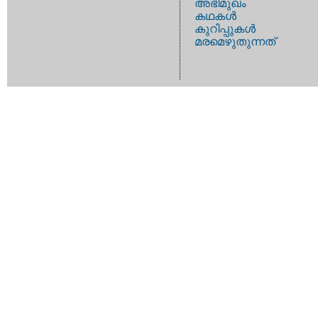
അഭിമുഖം
കഥകള്‍
കുറിപ്പുകള്‍
മരമെഴുതുന്നത്