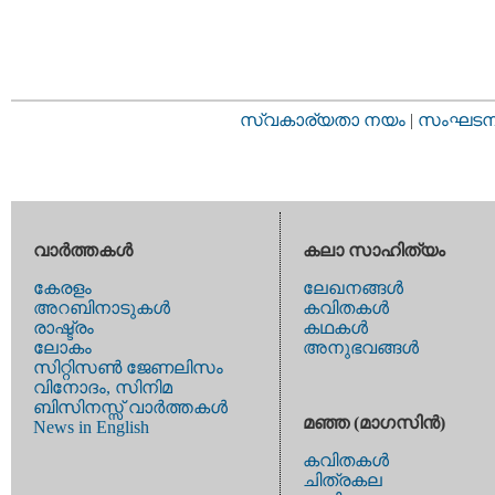
സ്വകാര്യതാ നയം
|
സംഘടനാ 
വാര്‍ത്തകള്‍
കലാ സാഹിത്യം
കേരളം
ലേഖനങ്ങള്‍
അറബിനാടുകള്‍
കവിതകള്‍
രാഷ്ട്രം
കഥകള്‍
ലോകം
അനുഭവങ്ങള്‍
സിറ്റിസണ്‍ ജേണലിസം
വിനോദം, സിനിമ
ബിസിനസ്സ് വാര്‍ത്തകള്‍
മഞ്ഞ (മാഗസിന്‍)
News in English
കവിതകള്‍
ചിത്രകല