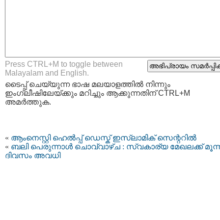
Press CTRL+M to toggle between
Malayalam and English.
ടൈപ്പ്‌ ചെയ്യുന്ന ഭാഷ മലയാളത്തില്‍ നിന്നും
ഇംഗ്ലീഷിലേയ്ക്കും മറിച്ചും ആക്കുന്നതിന് CTRL+M
അമര്‍ത്തുക.
«
ആംനെസ്റ്റി ഹെൽപ്പ് ഡെസ്ക് ഇസ്‌ലാമിക് സെന്ററിൽ
«
ബലി പെരുന്നാൾ ചൊവ്വാഴ്ച : സ്വകാര്യ മേഖലക്ക് മൂന്
ദിവസം അവധി