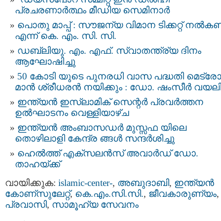
പ്രചരണാർത്ഥം മീഡിയ സെമിനാർ
പൊതു മാപ്പ് : സൗജന്യ വിമാന ടിക്കറ്റ് നൽക
എന്ന് കെ. എം. സി. സി.
ഡബ്ലിയു. എം. എഫ്. സ്വാതന്ത്ര്യ ദിനം
ആഘോഷിച്ചു
50 കോടി യുടെ പുനരധി വാസ പദ്ധതി മെട്ര
മാൻ ശ്രീധരൻ നയിക്കും : ഡോ. ഷംസീർ വയല
ഇന്ത്യൻ ഇസ്‌ലാമിക് സെന്റർ പ്രവർത്തന
ഉല്‍ഘാടനം വെള്ളിയാഴ്ച
ഇന്ത്യന്‍ അംബാസഡര്‍ മുസ്സഫ യിലെ
തൊഴിലാളി കേന്ദ്ര ങ്ങള്‍ സന്ദര്‍ശിച്ചു
ഹെല്‍ത്ത് എക്സലന്‍സ് അവാര്‍ഡ് ഡോ.
താഹയ്ക്ക്
വായിക്കുക:
islamic-center-
,
അബുദാബി
,
ഇന്ത്യന്‍
കോണ്സുലേറ്റ്
,
കെ.എം.സി.സി.
,
ജീവകാരുണ്യം
,
പ്രവാസി
,
സാമൂഹ്യ സേവനം