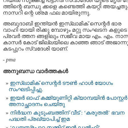
റിയില്‍ സൂക്ഷിച്ച പട്ടാമ്പി സ്വാദേശി യുടെ മൃത 
ത്തിന്റെ ബന്ധു ക്കളെ കണ്ടെത്തി കയറ്റി അയച്ചതു
നാസറി ന്റെ ശ്രമ ഫല മായിരുന്നു.
അബുദാബി ഇന്ത്യന്‍ ഇസ്ലാമിക് സെന്റര്‍ ഭാര
വാഹി യായി രിക്കു മ്പോഴും മറ്റു സംഘടന കളുടെ
പ്രവര്‍ ത്തന ങ്ങളിലും സജീവ മായ എം. എം. നാസര
കാസര്‍ കോട് ജില്ലയിലെ കാഞ്ഞ ങ്ങാട് അജാന്നൂര
കടപ്പുറം സ്വദേശി യാണ്.
-
pma
അനുബന്ധ വാര്‍ത്തകള്‍
ഇസ്‌ലാമിക് സെന്റർ ടൗൺ ഹാൾ യോഗം
സംഘടിപ്പിച്ചു.
ഇയർ ഓഫ് കമ്മ്യൂണിറ്റി ക്യാമ്പയിൻ പോസ്റ്റർ
അനാച്ഛാദനം ചെയ്തു
നിർദ്ധന കുടുംബത്തിന് വീട് : ‘കരുതൽ’ ഭവന
പദ്ധതി പ്രഖ്യാപിച്ച് ഇമ
‘ഡയസ്പോറ സമ്മിറ്റ് ഇൻ ഡൽഹി’