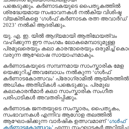
പങ്കെടുക്കും. കർണാടകയുടെ പൈതൃകത്തിൽ
ശ്രദ്ധേയമായ സംഭാവനകൾ നൽകിയ വിശിഷ്ട
വ്യക്തികളെ ‘ഗൾഫ് കർണാടക രത്ന അവാർഡ്
2023’ നൽകി ആദരിക്കും.
യു. എ. ഇ. യിൽ ആദ്യമായി ആതിഥേയത്വം
വഹിക്കുന്ന ഈ സംഗമം ലോകമെമ്പാടുമുള്ള
പ്രമുഖരെയും കലാ കാരന്മാരെയും ഒരുമിച്ച് കൊണ
വരുന്ന ആഘോഷ സായാഹ്നമാകും.
കർണാടകയുടെ സമ്പന്നമായ സാംസ്കാരിക മേള
യെക്കുറിച്ച് അവബോധം നൽകുന്ന ‘ഗൾഫ്
കർണാടകോത്സവം’ പ്രോഗ്രാമിൽ ആയിരത്തിൽ
അധികം അതിഥികൾ പങ്കെടുക്കും. പ്രമുഖ
കലാകാരൻമാർ കലാ സാംസ്കാരിക സംഗീത
പരിപാടികൾ അവതരിപ്പിക്കും.
കർണാടക ജനതയുടെ സംസ്കാരം, പൈതൃകം,
സംഭാവനകൾ എന്നിവ ആഗോള തലത്തിൽ
ആഘോഷിക്കുന്ന വാർഷിക ഉത്സവമാണ്
‘ഗൾഫ്
കർണാടകോത്സവം’
എന്നു സംഘാടകര്‍ അറിയിച്ചു