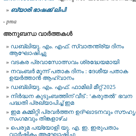
ബ്യാരി ഭാഷക്ക് ലിപി
-
pma
അനുബന്ധ വാര്‍ത്തകള്‍
ഡബ്ലിയു. എം. എഫ്. സ്വാതന്ത്ര്യ ദിനം
ആഘോഷിച്ചു
വടകര പ്രവാസോത്സവം ശ്രദ്ധേയമായി
നവംബർ മൂന്ന് പതാക ദിനം : ദേശീയ പതാക
ഉയർത്താൻ ആഹ്വാനം
ഡബ്ലിയു. എം. എഫ്. ഫാമിലി മീറ്റ് 2025
നിർദ്ധന കുടുംബത്തിന് വീട് : ‘കരുതൽ’ ഭവന
പദ്ധതി പ്രഖ്യാപിച്ച് ഇമ
ഇമ കമ്മിറ്റി പ്രവർത്തന ഉദ്ഘാടനവും സൗഹൃ
സംഗമവും തിങ്കളാഴ്ച
പെരുമ പയ്യോളി യു. എ. ഇ. ഇരുപതാം
വാർഷികം ആഘോഷിച്ചു