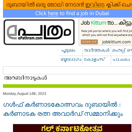
Monday, August 14th, 2023
ഗൾഫ് കർണാടകോത്സവം ദുബായിൽ :
കര്‍ണാടക രത്ന അവാര്‍ഡ് സമ്മാനിക്കും