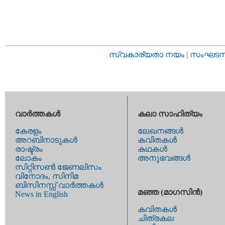
സ്വകാര്യതാ നയം
|
സംഘടനാ 
വാര്‍ത്തകള്‍
കലാ സാഹിത്യം
കേരളം
ലേഖനങ്ങള്‍
അറബിനാടുകള്‍
കവിതകള്‍
രാഷ്ട്രം
കഥകള്‍
ലോകം
അനുഭവങ്ങള്‍
സിറ്റിസണ്‍ ജേണലിസം
വിനോദം, സിനിമ
ബിസിനസ്സ് വാര്‍ത്തകള്‍
മഞ്ഞ (മാഗസിന്‍)
News in English
കവിതകള്‍
ചിത്രകല