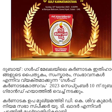
ദുബായ് : ഗൾഫ് മേഖലയിലെ കർണാടക ഇതിഹ
ങ്ങളുടെ പൈതൃകം, സംസ്കാരം, സംഭാവനകൾ
എന്നിവ വ്യക്തമാക്കുന്ന ‘ഗൾഫ്
കർണാടകോത്സവം’ 2023 സെപ്റ്റംബർ 10 ന് ദുബ
ഗ്രാൻഡ് ഹയാത്തിൽ വെച്ച് നടക്കും.
കർണാടക ഉപ മുഖ്യമന്ത്രി ഡി. കെ. ശിവ കുമാർ
നിയമ സഭാ സ്പീക്കർ യു. ടി. ഖാദർ എന്നിവർ
ചടങ്ങിൽ മുഖ്യാതിഥികളായി