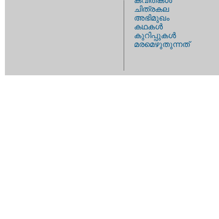
കവിതകള്‍
ചിത്രകല
അഭിമുഖം
കഥകള്‍
കുറിപ്പുകള്‍
മരമെഴുതുന്നത്