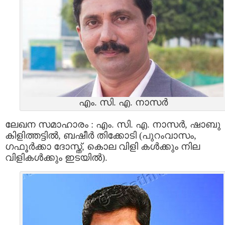
എം. സി. എ. നാസർ
ലേഖന സമാഹാരം : എം. സി. എ. നാസർ, ഷാബു
കിളിത്തട്ടിൽ, ബഷീർ തിക്കോടി (പുറംവാസം,
ഗഫൂർക്കാ ദോസ്ത്, കൊല വിളി കൾക്കും നില
വിളികൾക്കും ഇടയിൽ).