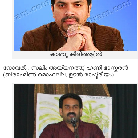
ഷാബു കിളിത്തട്ടിൽ
നോവൽ : സലീം അയ്യനത്ത്, ഹണി ഭാസ്കരൻ
(ബ്രാഹ്മിൺ മൊഹല്ല, ഉടൽ രാഷ്ട്രീയം).