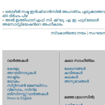
«
തൊഴിൽ നഷ്ട ഇൻഷ്വറൻസില്‍ അംഗത്വം എടുക്കാത്തവര്‍
400 ദി​ർഹം​ പിഴ
«
അൽ ഇത്തിഹാദ് എഫ്. സി. ക്ക് യു. എ. ഇ. ഫുട് ബോള്‍
അസോസ്സിയേഷന്‍റെ അംഗീകാരം
സ്വകാര്യതാ നയം
|
സംഘടനാ 
വാര്‍ത്തകള്‍
കലാ സാഹിത്യം
കേരളം
ലേഖനങ്ങള്‍
അറബിനാടുകള്‍
കവിതകള്‍
രാഷ്ട്രം
കഥകള്‍
ലോകം
അനുഭവങ്ങള്‍
സിറ്റിസണ്‍ ജേണലിസം
വിനോദം, സിനിമ
ബിസിനസ്സ് വാര്‍ത്തകള്‍
മഞ്ഞ (മാഗസിന്‍)
News in English