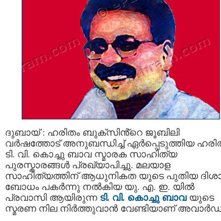
ദുബായ് : ഹരിതം ബുക്സിൻ്റെ ജൂബിലി
വർഷത്തോട് അനുബന്ധിച്ച് ഏർപ്പെടുത്തിയ ഹരിത
ടി. വി. കൊച്ചു ബാവ സ്മാരക സാഹിത്യ
പുരസ്കാരങ്ങൾ പ്രഖ്യാപിച്ചു. മലയാള
സാഹിത്യത്തിന് ആധുനികത യുടെ പുതിയ ദിശ
ബോധം പകർന്നു നൽകിയ യു. എ. ഇ. യിൽ
പ്രവാസി ആയിരുന്ന
ടി. വി. കൊച്ചു ബാവ
യുടെ
സ്മരണ നില നിര്‍ത്തുവാന്‍ വേണ്ടിയാണ് അവാർഡ്