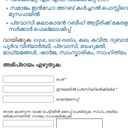
സമാജം ഇന്‍ഡോ അറബ് കള്‍ച്ചറല്‍ ഫെസ്റ്റിവെ
മുസഫയിൽ
പ്രവാസി കലാകാരന്‍ റബീഹ് ആട്ടീരിക്ക് കേരള
സര്‍ക്കാര്‍ ഫെല്ലോഷിപ്പ്
വായിക്കുക:
expat
,
social-media
,
കല
,
കവിത
,
ദുബായ്
പൂര്‍വ വിദ്യാര്‍ത്ഥി
,
പ്രവാസി
,
ബഹുമതി
,
മാധ്യമങ്ങള്‍
,
ഷാര്‍ജ
,
സാംസ്കാരികം
,
സാഹിത്യം
അഭിപ്രായം എഴുതുക:
പേര് *
ഈമെയില്‍ (പ്രസിദ്ധീകരിക്കില്ല) *
വെബ്സൈറ്റ്
താഴെ കാണുന്ന വാക്ക് പെട്ടിയില്‍ ടൈപ്പ്‌ ചെയ്യുക. സ്പാം ശല്യം
ഒഴിക്കാനാണിത്. സദയം സഹകരിക്കുക!