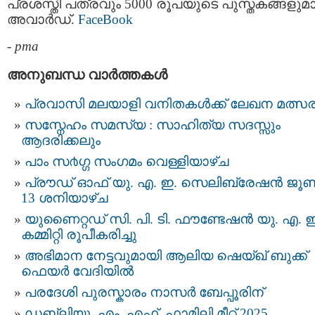
പ്രശസ്തി പത്രവും 5000 രൂപയുടെ പുസ്തകങ്ങളുമ
അവാർഡ്.
FaceBook
-
pma
അനുബന്ധ വാര്‍ത്തകള്‍
പ്ര​വാ​സി മ​ല​യാ​ളി വ​നി​ത​ക​ള്‍ക്ക് ലേ​ഖ​ന മ​ത്സ​
സസ്നേഹം സമസ്യ : സാഹിത്യ സദസ്സും
ആദരിക്കലും
പാം സ൪ഗ്ഗ സംഗമം വെള്ളിയാഴ്ച
പ്രൗഡ് ഓഫ് യു. എ. ഇ. സെലിബ്രേഷൻ ജൂ
13 ശനിയാഴ്ച
യുണൈറ്റഡ് സി. പി. ടി. ഫൗണ്ടേഷൻ യു. എ. ഇ
കമ്മിറ്റി രൂപീകരിച്ചു
അഭിമാന നേട്ടവുമായി ആലിയ ഷെയ്ഖ് ബുക്ക്
ഫെയർ വേദിയിൽ
പരദേശി പുരസ്കാരം നാസർ ബേപ്പൂരിന്
ഡബ്ലിയു. എം. എഫ്. ഫാമിലി മീറ്റ് 2025