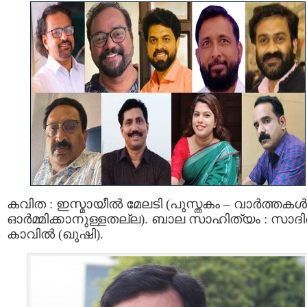
കവിത : ഇസ്മായീൽ മേലടി (പുസ്തകം – വാർത്തകൾ
ഓര്‍മ്മിക്കാനുള്ളതല്ല). ബാല സാഹിത്യം : സാദി
കാവിൽ (ഖുഷി).