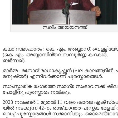
സലീം അയ്യനത്ത്
കഥാ സമാഹാരം : കെ. എം. അബ്ബാസ്, വെള്ളിയ
(കെ. എം. അബ്ബാസിൻ്റെ സമ്പൂർണ്ണ കഥകൾ,
ബർസഖ്).
ഓര്‍മ്മ : മനോജ് രാധാകൃഷ്ണൻ (പല കാലങ്ങളിൽ 
മനുഷ്യർ) എന്നിവർക്കാണ് പുരസ്കാരങ്ങള്‍.
സാംസ്കാരിക രംഗത്തെ സമഗ്ര സംഭാവനക്ക് ഷീല
പോളിനു പുരസ്കാരം നൽകും.
2023 നവംബർ 1 മുതൽ 11 വരെ ഷാർജ എക്സ്പ
യില്‍ നടക്കുന്ന 42–ാം രാജ്യാന്തര പുസ്തക മേളയ
വെച്ച് പുരസ്കാരങ്ങൾ സമ്മാനിക്കും. മൊമെൻ്റോ