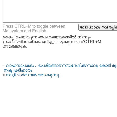
Press CTRL+M to toggle between
Malayalam and English.
ടൈപ്പ്‌ ചെയ്യുന്ന ഭാഷ മലയാളത്തില്‍ നിന്നും
ഇംഗ്ലീഷിലേയ്ക്കും മറിച്ചും ആക്കുന്നതിന് CTRL+M
അമര്‍ത്തുക.
«
വാഹനാപകടം : പെരിങ്ങോട് സ്വദേശിക്ക് നാലു കോടി ര
നഷ്ട പരിഹാരം
«
സിറ്റി ടെര്‍മിനല്‍ അടക്കുന്നു