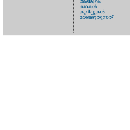
അഭിമുഖം
കഥകള്‍
കുറിപ്പുകള്‍
മരമെഴുതുന്നത്