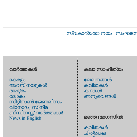
സ്വകാര്യതാ നയം
|
സംഘടനാ 
വാര്‍ത്തകള്‍
കലാ സാഹിത്യം
കേരളം
ലേഖനങ്ങള്‍
അറബിനാടുകള്‍
കവിതകള്‍
രാഷ്ട്രം
കഥകള്‍
ലോകം
അനുഭവങ്ങള്‍
സിറ്റിസണ്‍ ജേണലിസം
വിനോദം, സിനിമ
ബിസിനസ്സ് വാര്‍ത്തകള്‍
മഞ്ഞ (മാഗസിന്‍)
News in English
കവിതകള്‍
ചിത്രകല