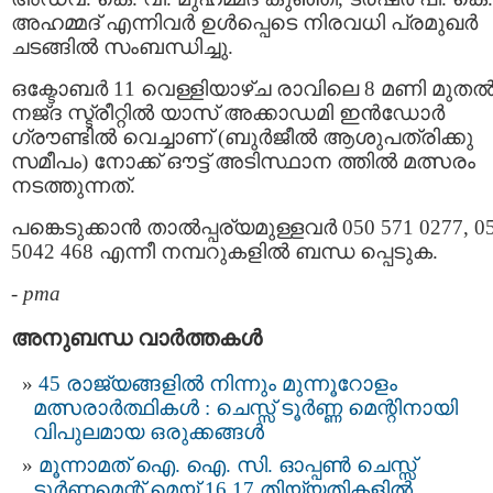
അഹമ്മദ് എന്നിവര്‍ ഉൾപ്പെടെ നിരവധി പ്രമുഖര്‍
ചടങ്ങിൽ സംബന്ധിച്ചു.
ഒക്ടോബർ 11 വെള്ളിയാഴ്ച രാവിലെ 8 മണി മുത
നജ്ദ സ്ട്രീറ്റിൽ യാസ് അക്കാഡമി ഇൻഡോർ
ഗ്രൗണ്ടിൽ വെച്ചാണ് (ബുർജീൽ ആശുപത്രിക്കു
സമീപം) നോക്ക് ഔട്ട് അടിസ്ഥാന ത്തിൽ മത്സരം
നടത്തുന്നത്.
പങ്കെടുക്കാൻ താൽപ്പര്യമുള്ളവർ 050 571 0277, 0
5042 468 എന്നീ നമ്പറുകളില്‍ ബന്ധ പ്പെടുക.
-
pma
അനുബന്ധ വാര്‍ത്തകള്‍
45 രാജ്യങ്ങളിൽ നിന്നും മുന്നൂറോളം
മത്സരാർത്ഥികൾ : ചെസ്സ് ടൂർണ്ണ മെന്റിനായി
വിപുലമായ ഒരുക്കങ്ങൾ
മൂന്നാമത് ഐ. ഐ. സി. ഓപ്പൺ ചെസ്സ്
ടൂർണ്ണമെന്റ് മെയ് 16,17 തിയ്യതികളിൽ