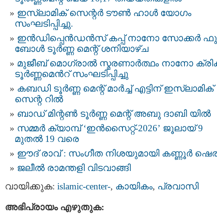
ഇസ്‌ലാമിക് സെന്റർ ടൗൺ ഹാൾ യോഗം
സംഘടിപ്പിച്ചു.
ഇൻഡിപ്പെൻഡൻസ് കപ്പ് നാനോ സോക്കർ ഫുട
ബോൾ ടൂർണ്ണ മെന്റ് ശനിയാഴ്ച
മുജീബ് മൊഗ്രാൽ സ്മരണാര്‍ത്ഥം നാനോ ക്രിക്കറ
ടൂർണ്ണമെന്‍റ് സംഘടിപ്പിച്ചു
കബഡി ടൂർണ്ണ മെന്റ് മാർച്ച് എട്ടിന് ഇസ്‌ലാമിക്
സെന്റ റിൽ
ബാഡ് മിന്റണ്‍ ടൂര്‍ണ്ണ മെന്റ് അബു ദാബി യിൽ
സമ്മർ ക്യാമ്പ് ‘ഇൻസൈറ്റ്-2026’ ജൂലായ് 9
മുതൽ 19 വരെ
ഈദ് രാവ് : സംഗീത നിശയുമായി കണ്ണൂർ ഷെര
ജലീൽ രാമന്തളി വിടവാങ്ങി
വായിക്കുക:
islamic-center-
,
കായികം
,
പ്രവാസി
അഭിപ്രായം എഴുതുക: