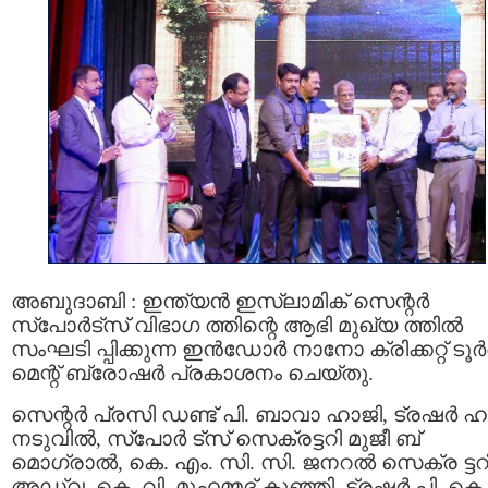
അബുദാബി : ഇന്ത്യൻ ഇസ്ലാമിക് സെന്റർ
സ്പോർട്സ് വിഭാഗ ത്തിന്റെ ആഭി മുഖ്യ ത്തിൽ
സംഘടി പ്പിക്കുന്ന ഇൻഡോർ നാനോ ക്രിക്കറ്റ് ടൂര്‍
മെന്റ് ബ്രോഷർ പ്രകാശനം ചെയ്തു.
സെന്റർ പ്രസി ഡണ്ട് പി. ബാവാ ഹാജി, ട്രഷർ 
നടുവിൽ, സ്പോർ ട്സ് സെക്രട്ടറി മുജീ ബ്
മൊഗ്രാൽ, കെ. എം. സി. സി. ജനറല്‍ സെക്ര ട്ടറ
അഡ്വ. കെ. വി. മുഹമ്മദ് കുഞ്ഞി, ട്രഷർ പി. കെ.