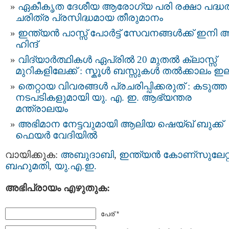
ഏകീകൃത ദേശീയ ആരോഗ്യ പരി രക്ഷാ പദ്ധതി
ചരിത്ര പ്രസിദ്ധമായ തീരുമാനം
ഇന്ത്യന്‍ പാസ്സ്‌ പോർട്ട് സേവനങ്ങള്‍ക്ക് ഇനി 
ഹിന്ദ്
വിദ്യാർത്ഥികൾ ഏപ്രിൽ 20 മുതൽ ക്ലാസ്സ്‌
മുറികളിലേക്ക് : സ്കൂള്‍ ബസ്സുകള്‍ തല്‍ക്കാലം ഇ
തെറ്റായ വിവരങ്ങൾ പ്രചരിപ്പിക്കരുത് : കടുത്ത
നടപടികളുമായി യു. എ. ഇ. ആഭ്യന്തര
മന്ത്രാലയം
അഭിമാന നേട്ടവുമായി ആലിയ ഷെയ്ഖ് ബുക്ക്
ഫെയർ വേദിയിൽ
വായിക്കുക:
അബുദാബി
,
ഇന്ത്യന്‍ കോണ്സുലേറ്റ
ബഹുമതി
,
യു.എ.ഇ.
അഭിപ്രായം എഴുതുക:
പേര് *