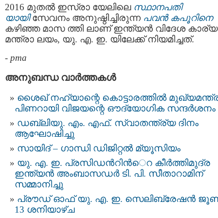
2016 മുതൽ ഇസ്രാ യേലിലെ
സ്ഥാനപതി
യായി
സേവനം അനുഷ്ഠിച്ചിരുന്ന
പവന്‍ കപൂറിനെ
കഴിഞ്ഞ മാസ ത്തി ലാണ് ഇന്ത്യന്‍ വിദേശ കാര്യ
മന്ത്രാ ലയം, യു. എ. ഇ. യിലേക്ക് നിയമിച്ചത്.
-
pma
അനുബന്ധ വാര്‍ത്തകള്‍
ശൈഖ് നഹ്യാന്റെ കൊട്ടാരത്തിൽ മുഖ്യമന്ത്ര
പിണറായി വിജയന്റെ ഔദ്യോഗിക സന്ദർശനം
ഡബ്ലിയു. എം. എഫ്. സ്വാതന്ത്ര്യ ദിനം
ആഘോഷിച്ചു
സായിദ് – ഗാന്ധി ഡിജിറ്റൽ മ്യൂസിയം
യു. എ. ഇ. പ്രസിഡന്‍റിന്‍െറ കീര്‍ത്തിമുദ്ര
ഇന്ത്യന്‍ അംബാസഡര്‍ ടി. പി. സീതാറാമിന്
സമ്മാനിച്ചു
പ്രൗഡ് ഓഫ് യു. എ. ഇ. സെലിബ്രേഷൻ ജൂ
13 ശനിയാഴ്ച