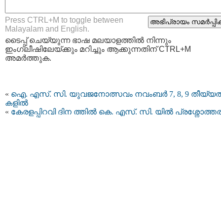
Press CTRL+M to toggle between
Malayalam and English.
ടൈപ്പ്‌ ചെയ്യുന്ന ഭാഷ മലയാളത്തില്‍ നിന്നും
ഇംഗ്ലീഷിലേയ്ക്കും മറിച്ചും ആക്കുന്നതിന് CTRL+M
അമര്‍ത്തുക.
«
ഐ. എസ്. സി. യുവജനോത്സവം നവംബർ 7, 8, 9 തീയ്യത
കളിൽ
«
കേരളപ്പിറവി ദിന ത്തില്‍ കെ. എസ്. സി. യില്‍ പ്രശ്നോത്തര