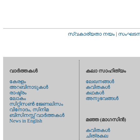
സ്വകാര്യതാ നയം
|
സംഘടനാ 
വാര്‍ത്തകള്‍
കലാ സാഹിത്യം
കേരളം
ലേഖനങ്ങള്‍
അറബിനാടുകള്‍
കവിതകള്‍
രാഷ്ട്രം
കഥകള്‍
ലോകം
അനുഭവങ്ങള്‍
സിറ്റിസണ്‍ ജേണലിസം
വിനോദം, സിനിമ
ബിസിനസ്സ് വാര്‍ത്തകള്‍
മഞ്ഞ (മാഗസിന്‍)
News in English
കവിതകള്‍
ചിത്രകല