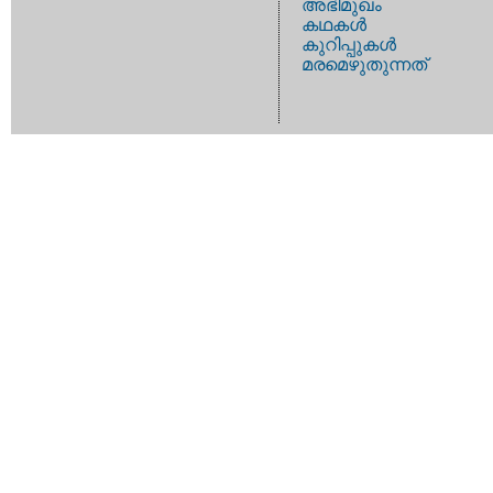
അഭിമുഖം
കഥകള്‍
കുറിപ്പുകള്‍
മരമെഴുതുന്നത്