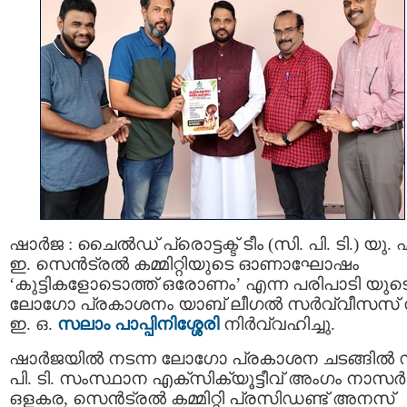
ഷാർജ : ചൈല്‍ഡ് പ്രൊട്ടക്ട് ടീം (സി. പി. ടി.) യു. 
ഇ. സെൻട്രൽ കമ്മിറ്റിയുടെ ഓണാഘോഷം
‘കുട്ടികളോടൊത്ത് ഒരോണം’ എന്ന പരിപാടി യുട
ലോഗോ പ്രകാശനം യാബ് ലീഗൽ സർവ്വീസസ് 
ഇ. ഒ.
സലാം പാപ്പിനിശ്ശേരി
നിർവ്വഹിച്ചു.
ഷാർജയിൽ നടന്ന ലോഗോ പ്രകാശന ചടങ്ങിൽ സ
പി. ടി. സംസ്ഥാന എക്സിക്യൂട്ടീവ് അംഗം നാസർ
ഒളകര, സെൻട്രൽ കമ്മിറ്റി പ്രസിഡണ്ട് അനസ്