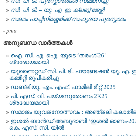
സി. പി. ടി. പുരസ്കാരങ്ങൾ സമ്മാനിച്ചു
സി. പി. ടി. – യു. എ. ഇ. ക്ലബ്ബ് ജേഴ്സി
സലാം പാപ്പിനിശ്ശേരിക്ക് സഹൃദയ പുരസ്കാരം
-
pma
അനുബന്ധ വാര്‍ത്തകള്‍
ഐ. സി. എ. ഐ. യുടെ ‘തരംഗ്-26’
ശ്രദ്ധേയമായി
യുണൈറ്റഡ് സി. പി. ടി. ഫൗണ്ടേഷൻ യു. എ. ഇ
കമ്മിറ്റി രൂപീകരിച്ചു
ഡബ്ലിയു. എം. എഫ്. ഫാമിലി മീറ്റ് 2025
പി. എസ്. വി. പയ്യന്നൂരോണം 2K25
ശ്രദ്ധേയമായി
സമാജം യുവജനോത്സവം : അഞ്‌ജലി കലാതി
ഇശല്‍ ബാന്‍ഡ് അബുദാബി ‘ഇശല്‍ ഓണം-202
കെ. എസ്. സി. യിൽ