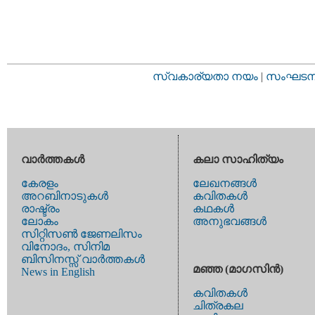
സ്വകാര്യതാ നയം
|
സംഘടനാ 
വാര്‍ത്തകള്‍
കലാ സാഹിത്യം
കേരളം
ലേഖനങ്ങള്‍
അറബിനാടുകള്‍
കവിതകള്‍
രാഷ്ട്രം
കഥകള്‍
ലോകം
അനുഭവങ്ങള്‍
സിറ്റിസണ്‍ ജേണലിസം
വിനോദം, സിനിമ
ബിസിനസ്സ് വാര്‍ത്തകള്‍
മഞ്ഞ (മാഗസിന്‍)
News in English
കവിതകള്‍
ചിത്രകല