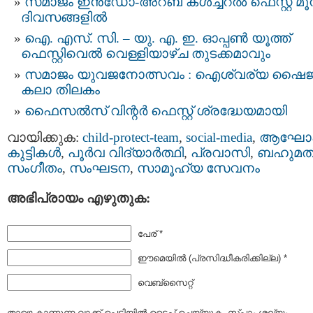
സമാജം ഇന്‍ഡോ-അറബ് കൾച്ചറൽ ഫെസ്റ്റ് മൂന
ദിവസങ്ങളിൽ
ഐ. എസ്. സി. – യു. എ. ഇ. ഓപ്പണ്‍ യൂത്ത്
ഫെസ്റ്റിവെൽ വെള്ളിയാഴ്ച തുടക്കമാവും
സമാജം യുവജനോത്സവം : ഐശ്വര്യ ഷൈജ
കലാ തിലകം
ഫൈസൽസ് വിന്റർ ഫെസ്റ്റ് ശ്രദ്ധേയമായി
വായിക്കുക:
child-protect-team
,
social-media
,
ആഘോ
കുട്ടികള്‍
,
പൂര്‍വ വിദ്യാര്‍ത്ഥി
,
പ്രവാസി
,
ബഹുമത
സംഗീതം
,
സംഘടന
,
സാമൂഹ്യ സേവനം
അഭിപ്രായം എഴുതുക:
പേര് *
ഈമെയില്‍ (പ്രസിദ്ധീകരിക്കില്ല) *
വെബ്സൈറ്റ്
താഴെ കാണുന്ന വാക്ക് പെട്ടിയില്‍ ടൈപ്പ്‌ ചെയ്യുക. സ്പാം ശല്യം