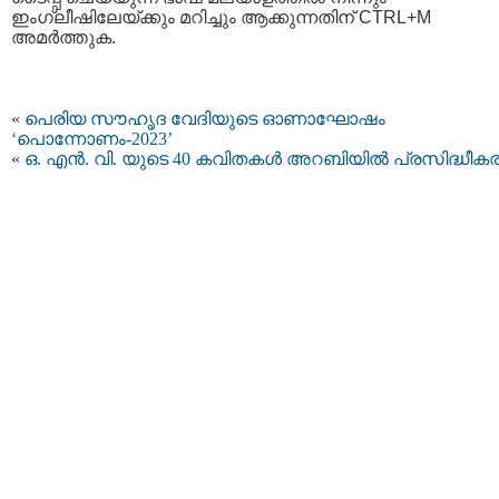
ഇംഗ്ലീഷിലേയ്ക്കും മറിച്ചും ആക്കുന്നതിന് CTRL+M
അമര്‍ത്തുക.
«
പെരിയ സൗഹൃദ വേദിയുടെ ഓണാഘോഷം
‘പൊന്നോണം-2023’
«
ഒ. എൻ. വി. യുടെ 40 കവിതകൾ അറബിയില്‍ പ്രസിദ്ധീകരിച