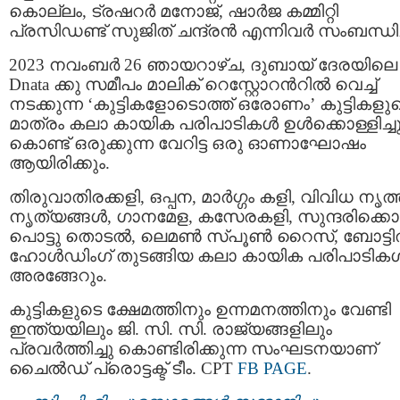
കൊല്ലം, ട്രഷറർ മനോജ്, ഷാർജ കമ്മിറ്റി
പ്രസിഡണ്ട് സുജിത് ചന്ദ്രൻ എന്നിവർ സംബന്ധിച്
2023 നവംബർ 26 ഞായറാഴ്ച, ദുബായ് ദേരയിലെ
Dnata ക്കു സമീപം മാലിക് റെസ്റ്റോറന്‍റില്‍ വെച്ച്
നടക്കുന്ന ‘കുട്ടികളോടൊത്ത് ഒരോണം’ കുട്ടികളു
മാത്രം കലാ കായിക പരിപാടികൾ ഉള്‍ക്കൊള്ളിച്ച
കൊണ്ട് ഒരുക്കുന്ന വേറിട്ട ഒരു ഓണാഘോഷം
ആയിരിക്കും.
തിരുവാതിരക്കളി, ഒപ്പന, മാർഗ്ഗം കളി, വിവിധ നൃത
നൃത്യങ്ങള്‍, ഗാനമേള, കസേരകളി, സുന്ദരിക്കൊ
പൊട്ടു തൊടൽ, ലെമൺ സ്പൂൺ റൈസ്, ബോട്ടില
ഹോള്‍ഡിംഗ് തുടങ്ങിയ കലാ കായിക പരിപാടിക
അരങ്ങേറും.
കുട്ടികളുടെ ക്ഷേമത്തിനും ഉന്നമനത്തിനും വേണ്ടി
ഇന്ത്യയിലും ജി. സി. സി. രാജ്യങ്ങളിലും
പ്രവർത്തിച്ചു കൊണ്ടിരിക്കുന്ന സംഘടനയാണ്
ചൈല്‍ഡ് പ്രൊട്ടക്ട് ടീം. CPT
FB PAGE
.