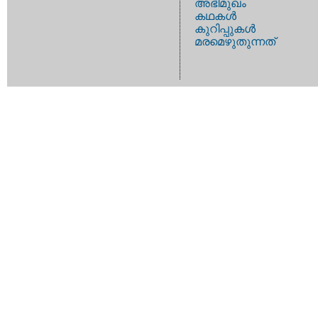
അഭിമുഖം
കഥകള്‍
കുറിപ്പുകള്‍
മരമെഴുതുന്നത്