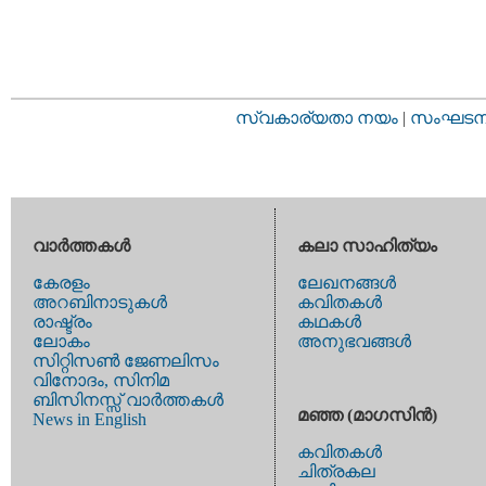
സ്വകാര്യതാ നയം
|
സംഘടനാ 
വാര്‍ത്തകള്‍
കലാ സാഹിത്യം
കേരളം
ലേഖനങ്ങള്‍
അറബിനാടുകള്‍
കവിതകള്‍
രാഷ്ട്രം
കഥകള്‍
ലോകം
അനുഭവങ്ങള്‍
സിറ്റിസണ്‍ ജേണലിസം
വിനോദം, സിനിമ
ബിസിനസ്സ് വാര്‍ത്തകള്‍
മഞ്ഞ (മാഗസിന്‍)
News in English
കവിതകള്‍
ചിത്രകല