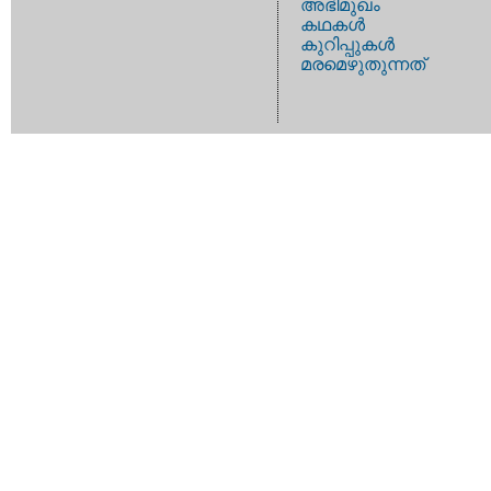
അഭിമുഖം
കഥകള്‍
കുറിപ്പുകള്‍
മരമെഴുതുന്നത്