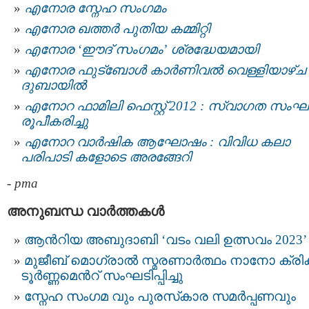
എനോര സ്നേഹ സംഗമം
എനോര ഖത്തര്‍ പുതിയ കമ്മിറ്റി
എനോര ‘ഈദ് സംഗമം’ ശ്രദ്ധേയമായി
എനോര ഫുട്‍ബോൾ കാർണിവൽ വെള്ളിയാഴ്ച
ദുബായിൽ
എനോറ ഫാമിലി ഫെസ്റ്റ് 2012 : സ്വാഗത സംഘ
രൂപീകരിച്ചു
എനോറ വാർഷിക ആഘോഷം : വിവിധ കലാ
പരിപാടി കളോടെ അരങ്ങേറി
-
pma
അനുബന്ധ വാര്‍ത്തകള്‍
ആൻറിയ അബുദാബി ‘വടം വലി ഉത്സവം 2023’
മുജീബ് മൊഗ്രാൽ സ്മരണാര്‍ത്ഥം നാനോ ക്രിക്കറ
ടൂർണ്ണമെന്‍റ് സംഘടിപ്പിച്ചു
സ്നേഹ സംഗമ വും പുരസ്‌കാര സമർപ്പണവും