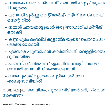
സമാജം സമ്മര്‍ ക്യാമ്പ് ‘ചങ്ങാതി ക്കൂട്ടം’ ജൂലാ
11 മുതല്‍
കബഡി ടൂർണ്ണ മെന്റ് മാർച്ച് എട്ടിന് ഇസ്‌ലാമിക്
സെന്റ റിൽ
നമ്മള്‍ ചാവക്കാട്ടുകാര്‍ ഒരു അഡാറ് പിക്‌നിക്
ഒരുക്കി
കണ്ണപുരം മഹല്ല് കൂട്ടായ്മ യുടെ ‘പെരുമ 2017
ശ്രദ്ധേയ മായി
എനോര ഫുട്‍ബോൾ കാർണിവൽ വെള്ളിയാഴ്
ദുബായിൽ
ഹൗസിംഗ് ബ്രോസ് ഏക ദിന വോളി ബാള്‍ :
ഗയാതി ബോയ്സ് ജേതാക്കളായി
ബാബുരാജ് സ്മാരക ഫുട്‌ബോള്‍ മേള
അബുദാബിയില്‍
വായിക്കുക:
കായികം
,
പൂര്‍വ വിദ്യാര്‍ത്ഥി
,
പ്രവാ
സംഘടന