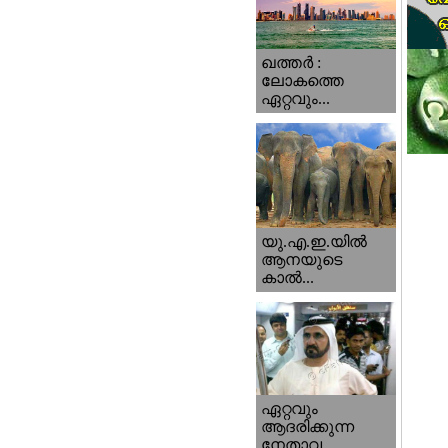
ഖത്തര്‍ :
ലോകത്തെ
ഏറ്റവും...
യു.എ.ഇ.യില്‍
ആനയുടെ
കാല്‍...
ഏറ്റവും
ആദരിക്കുന്ന
നേതാവ...