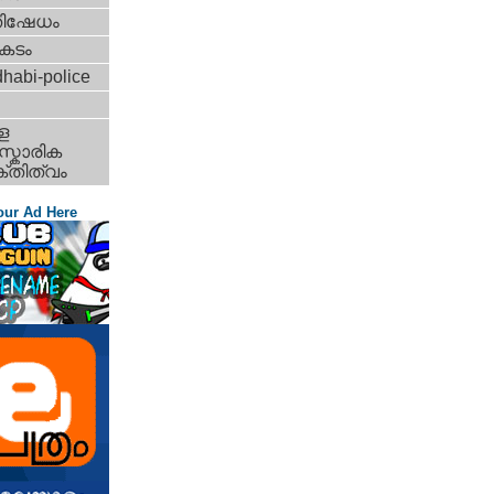
തിഷേധം
കടം
habi-police
ള
്കാരിക
്തിത്വം
our Ad Here