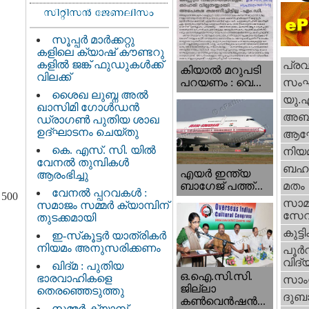
സൂപ്പർ മാർക്കറ്റു
കളിലെ ക്യാഷ് കൗണ്ടറു
കളിൽ ജങ്ക് ഫുഡുകൾക്ക്
പ്ര
കിയാല്‍ മറുപടി
വിലക്ക്
സം
പറയണം : വെ...
ശൈഖ ലുബ്ന അൽ
യു.
ഖാസിമി ഗോൾഡൻ
അബു
ഡ്രാഗൺ പുതിയ ശാഖ
ഉദ്ഘാടനം ചെയ്തു
ആഘ
കെ. എസ്. സി. യിൽ
നിയ
വേനൽ തുമ്പികൾ
ബഹു
എയര്‍ ഇന്ത്യ
ആരംഭിച്ചു
ബാഗേജ് പത്ത്...
മതം
വേനൽ പ്പറവകൾ :
 500
സാമ
സമാജം സമ്മർ ക്യാമ്പിന്
സേ
തുടക്കമായി
കുട്ട
ഇ-സ്‌കൂട്ടർ യാത്രികർ
നിയമം അനുസരിക്കണം
പൂര്‍
വിദ്യ
ഖിദ്മ : പുതിയ
ഒ.ഐ.സി.സി.
ഭാരവാഹികളെ
സാംസ
ജില്ലാ
തെരഞ്ഞെടുത്തു
ദുബാ
കൺവെൻഷൻ...
സമ്മർ ക്യാമ്പ്