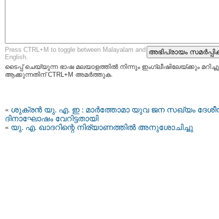
Press CTRL+M to toggle between Malayalam and
English.
ടൈപ്പ്‌ ചെയ്യുന്ന ഭാഷ മലയാളത്തില്‍ നിന്നും ഇംഗ്ലീഷിലേയ്ക്കും മറിച്ചു
ആക്കുന്നതിന് CTRL+M അമര്‍ത്തുക.
«
ശുക്രൻ യു. എ. ഇ : മാർത്തോമാ യുവ ജന സഖ്യം ദേശ
ദിനാഘോഷം വേറിട്ടതായി
«
യു. എ. ഖാദറിന്റെ നിര്യാണത്തിൽ അനുശോചിച്ചു