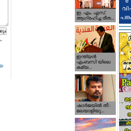
ഇ. എം. എസ്.
ആഗ്രഹിച്ച രീത...
ം
ഇന്ത്യന്‍
എംബസി യിലെ
ീയ
കമ്യ...
ഷാര്‍ജയില്‍ തീ :
മലയാളിയു...