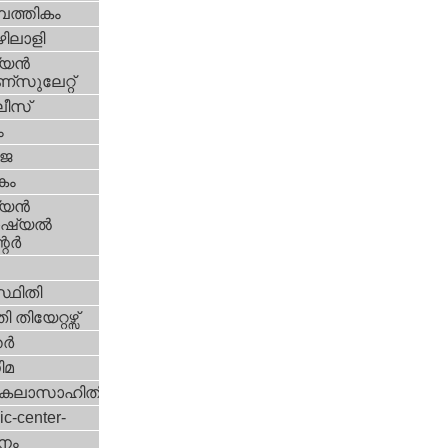
പത്തികം
ിലാളി
യന്‍
സുലേറ്റ്
ീസ്
ം
‍ജ
കം
യന്‍
്യല്‍
ര്‍
്ഥിതി
 തിയേറ്റഴ്സ്
്‍
ിമ
കലാസാഹിതി
ic-center-
നം