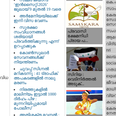
കെ.
‘ഇൻസൈറ്റ്-2026’
സാഹ
ജൂലായ് 9 മുതൽ 19 വരെ
കേര
അർമേനിയയിലേക്ക്
സോഷ
ഇനി വിസ വേണം
സെന്റ
സുരക്ഷാ
സംഗ
പ്രവാസി
സംവിധാനങ്ങൾ
ക്ഷേമനിധി
ശരിയായി
ആര
പ്രായ പ...
പ്രവർത്തിക്കുന്നു എന്ന്
വിദ്
ഉറപ്പാക്കുക
nri
കോൺസുലാർ
മലയ
സേവനങ്ങൾക്ക്
നിയന്ത്രണം
socia
ചുവപ്പ് സിഗ്നൽ
ഗതാ
മറികടന്നു : 41 ട്രാഫിക്
സിറിയ :
expa
ിവിധ
അപകടങ്ങളിൽ നാലു
വെടിനിർത്തൽ
ജീവ
മരണം
അടുക്...
മാധ്
നിരത്തുകളിൽ
മാലിന്യം ഇട്ടാൽ 1000
വ്യ
ദിർഹം പിഴ :
കായ
മുന്നറിയിപ്പുമായി
പോലീസ്
കേരള
നേതാ
അതിശക്ത വേനൽ :