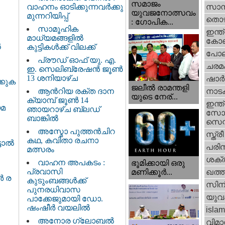
സമാജം
വാഹനം ഓടിക്കുന്നവർക്കു
സാമ്
യുവജനോത്സവം
മുന്നറിയിപ്പ്
തൊഴ
: ഗോപിക...
സാമൂഹിക
ഇന്ത്
മാധ്യമങ്ങളിൽ
കോണ്
ൽ
കുട്ടികൾക്ക് വിലക്ക്
പോല
പ്രൗഡ് ഓഫ് യു. എ.
ചരമ
ഇ. സെലിബ്രേഷൻ ജൂൺ
13 ശനിയാഴ്ച
ഷാര്
്കുക
ജലീല്‍ രാമന്തളി
ആൻറിയ രക്ത ദാന
നാട
യുടെ നേര്...
ക്യാമ്പ് ജൂൺ 14
ഇന്ത്
യമ
ഞായറാഴ്ച ബ്ലഡ്
സോഷ
ബാങ്കിൽ
സെന്റ
അസ്മോ പുത്തൻചിറ
സ്ത്രീ
കഥ, കവിതാ രചനാ
ടാൽ
പരിസ
മത്സരം
ശക്തി
വാഹന അപകടം :
ഭൂമിക്കായി ഒരു
പ്രവാസി
മണിക്കൂര്‍...
ഖത്തര
ർ ര​
കുടുംബങ്ങൾക്ക്
സിന
പുനരധിവാസ
യുവ
പാക്കേജുമായി ഡോ.
ഷംഷീർ വയലിൽ
islam
അനോര ഗ്ലോബൽ
വിമാ