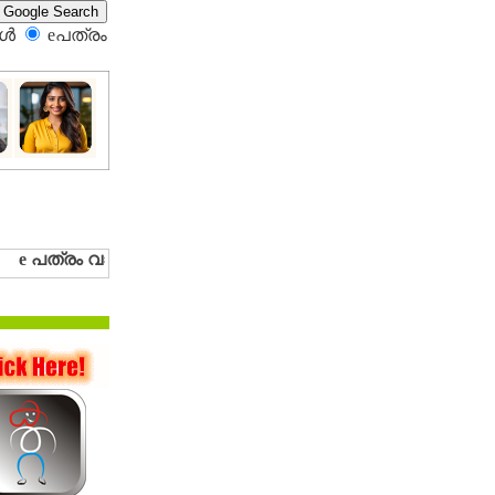
്‍
eപത്രം‍