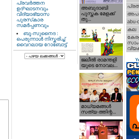
പ്രവർത്തന
പ്ര
അബുദാബി
ഉദ്ഘാടനവും
പുസ്തക മേളക്ക്
അപ
വിദ്യാഭ്യാസ
തു...
പുരസ്‌കാര
abu-d
സമർപ്പണവും
കല
ബൂ-സുനൈദ :
കേര
പെരുന്നാൾ നിസ്കരിച്ച്
സാംസ
വൈറലായ റോബോട്ട്
വ്യക
ജലീല്‍ രാമന്തളി
Y
യുടെ നോവല...
മാധ്യമങ്ങള്‍
സത്യ ത്തിന്റ...