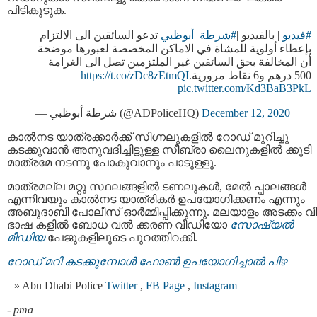
പിടികൂടുക.
#فيديو
| بالفيديو |
#شرطة_أبوظبي
تدعو السائقين الى الالتزام
بإعطاء أولوية للمشاة في الاماكن المخصصة لعبورها موضحة
أن المخالفة بحق السائقين غير الملتزمين تصل الى الغرامة
https://t.co/zDc8zEtmQI
500 درهم و6 نقاط مرورية.
pic.twitter.com/Kd3BaB3PkL
— شرطة أبوظبي (@ADPoliceHQ)
December 12, 2020
കാല്‍നട യാത്രക്കാര്‍ക്ക് സിഗ്നലുകളില്‍ റോഡ് മുറിച്ചു
കടക്കുവാന്‍ അനുവദിച്ചിട്ടുള്ള സീബ്രാ ലൈനുകളില്‍ ക്കൂടി
മാത്രമേ നടന്നു പോകുവാനും പാടുള്ളൂ.
മാത്രമല്ല മറ്റു സ്ഥലങ്ങളില്‍ ടണലുകള്‍, മേൽ പ്പാലങ്ങള്‍
എന്നിവയും കാല്‍നട യാത്രികര്‍ ഉപയോഗിക്കണം എന്നും
അബുദാബി പോലീസ് ഓര്‍മ്മിപ്പിക്കുന്നു. മലയാളം അടക്കം വ
ഭാഷ കളില്‍ ബോധ വല്‍ ക്കരണ വീഡിയോ
സോഷ്യല്‍
മീഡിയ
പേജുകളിലൂടെ പുറത്തിറക്കി.
റോഡ് മറി കടക്കുമ്പോള്‍ ഫോണ്‍ ഉപയോഗിച്ചാല്‍ പിഴ
Abu Dhabi Police
Twitter
,
FB Page
,
Instagram
-
pma