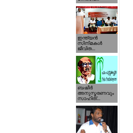
ഇന്ത്യന്‍
സിനിമകള്‍
ജീവിത...
ബഷീര്‍
അനുസ്മരണവും
സാഹിത്...