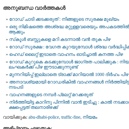
അനുബന്ധ വാര്‍ത്തകള്‍
റോഡ് ചാടി ക്കടക്കരുത് : നിങ്ങളുടെ സുരക്ഷ മുഖ്യം
ഒരു നിമിഷത്തെ അശ്രദ്ധ മറ്റുള്ളവരെയും അപകടത്തി
ആക്കും
സ്‌കൂൾ ബസ്സുകളെ മറി കടന്നാൽ വൻ തുക പിഴ
റോഡ് സുരക്ഷ : വേഗത കുറയുമ്പോൾ ശ്രദ്ധ വർദ്ധിപ്പിക
ഹെഡ് ലൈറ്റ് ഇടാതെ വാഹനം ഓടിച്ചാൽ കനത്ത പിഴ
റോഡ് കുറുകെ കടക്കുമ്പോൾ ജാഗ്രത പാലിക്കുക : നി
ലംഘകർക്ക് പിഴ ഈടാക്കുന്നുണ്ട്
മുന്നറിയിപ്പ് ഇല്ലാതെ ട്രാക്ക് മാറിയാൽ 1000 ദിർഹം പിഴ
അനാവശ്യമായി റോഡരികിൽ വാഹനങ്ങൾ നിർത്തിയിട്
നടപടി
വാ​ഹ​ന​ങ്ങ​ളു​ടെ ന​മ്പ​ർ പ്ലേ​റ്റ്​ മറക്കരുത്
നിർത്തിയിട്ട കാറിനു പിന്നിൽ വാൻ ഇടിച്ചു : കാ​ൽ​ ന​ട​ക്കാ​
ക്ഷ​പ്പെ​ട്ട​ത് ത​ല​നാ​രി​ഴക്ക് ​
വായിക്കുക:
abu-dhabi-police
,
traffic-fine
,
നിയമം
അഭിപ്രായം എഴുതുക: