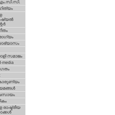
എം.സി.സി.
ിത്യം
ള
്യല്‍
ര്‍
ീതം
ോഗ്യം
യാഭ്യാസം
ാളി സമാജം
l-media
ഗതം
t
കാരുണ്യം
യമങ്ങള്‍
വസായം
ികം
 രാഷ്ട്രീയ
ക്കള്‍