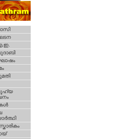
വാസി
ഘടന
എ.ഇ.
ദാബി
ോഷം
മം
മതി
ൂഹ്യ
വനം
ികള്‍
വ
ാര്‍ത്ഥി
്കാരികം
യ്‌