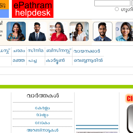
ഗൂഗിള