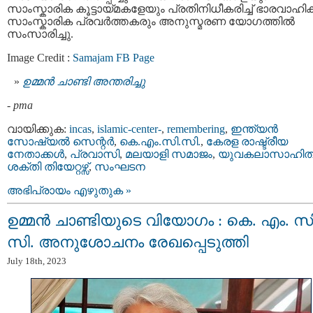
സാംസ്കാരിക കൂട്ടായ്മകളേയും പ്രതിനിധീകരിച്ച് ഭാരവാഹി
സാംസ്കാരിക പ്രവർത്തകരും അനുസ്മരണ യോഗത്തില്‍
സംസാരിച്ചു.
Image Credit :
Samajam
FB Page
ഉമ്മൻ ചാണ്ടി അന്തരിച്ചു
-
pma
വായിക്കുക:
incas
,
islamic-center-
,
remembering
,
ഇന്ത്യന്‍
സോഷ്യല്‍ സെന്റര്‍
,
കെ.എം.സി.സി.
,
കേരള രാഷ്ട്രീയ
നേതാക്കള്‍
,
പ്രവാസി
,
മലയാളി സമാജം
,
യുവകലാസാഹിത
ശക്തി തിയേറ്റഴ്സ്
,
സംഘടന
അഭിപ്രായം എഴുതുക »
ഉമ്മൻ ചാണ്ടിയുടെ വിയോഗം : കെ. എം. സി
സി. അനുശോചനം രേഖപ്പെടുത്തി
July 18th, 2023