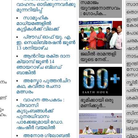
സമാജം
വാഹനം ഓടിക്കുന്നവർക്കു
സാമ്
യുവജനോത്സവം
മുന്നറിയിപ്പ്
തൊഴ
: ഗോപിക...
സാമൂഹിക
ഇന്ത്
മാധ്യമങ്ങളിൽ
കോണ്
കുട്ടികൾക്ക് വിലക്ക്
പോല
പ്രൗഡ് ഓഫ് യു. എ.
ചരമ
ഇ. സെലിബ്രേഷൻ ജൂൺ
13 ശനിയാഴ്ച
ഷാര്
ജലീല്‍ രാമന്തളി
ആൻറിയ രക്ത ദാന
നാട
യുടെ നേര്...
ക്യാമ്പ് ജൂൺ 14
ഇന്ത്
ഞായറാഴ്ച ബ്ലഡ്
സോഷ
ബാങ്കിൽ
സെന്റ
അസ്മോ പുത്തൻചിറ
ചനം
സ്ത്രീ
കഥ, കവിതാ രചനാ
പരിസ
മത്സരം
ണ്
ശക്തി
വാഹന അപകടം :
ഭൂമിക്കായി ഒരു
പ്രവാസി
മണിക്കൂര്‍...
ഖത്തര
ും
കുടുംബങ്ങൾക്ക്
സിന
ഹം.
പുനരധിവാസ
യുവ
പാക്കേജുമായി ഡോ.
ഷംഷീർ വയലിൽ
islam
അനോര ഗ്ലോബൽ
വിമാ