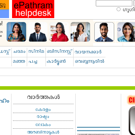
ഗൂഗിള
ൂഹം