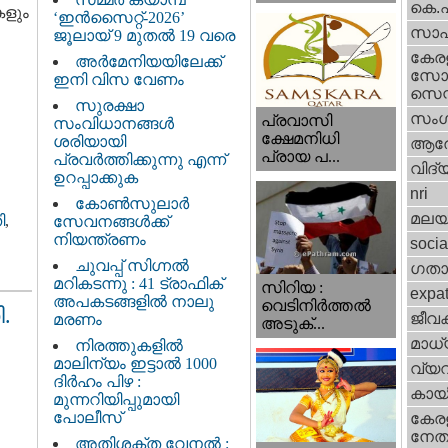
കെ.
കളും
‘ഇൻസൈറ്റ്-2026’
സാഹ
ജൂലായ് 9 മുതൽ 19 വരെ
കേര
അർമേനിയയിലേക്ക്
സോഷ
ഇനി വിസ വേണം
സെന്റ
സുരക്ഷാ
സംഗ
പ്രവാസി
സംവിധാനങ്ങൾ
ക്ഷേമനിധി
ശരിയായി
ആര
പ്രായ പ...
പ്രവർത്തിക്കുന്നു എന്ന്
വിദ്
ഉറപ്പാക്കുക
nri
കോൺസുലാർ
മലയ
ി
,
സേവനങ്ങൾക്ക്
നിയന്ത്രണം
socia
ചുവപ്പ് സിഗ്നൽ
ഗതാ
മറികടന്നു : 41 ട്രാഫിക്
സിറിയ :
expa
അപകടങ്ങളിൽ നാലു
വെടിനിർത്തൽ
.
ജീവ
മരണം
അടുക്...
മാധ്
നിരത്തുകളിൽ
മാലിന്യം ഇട്ടാൽ 1000
വ്യ
ദിർഹം പിഴ :
കായ
മുന്നറിയിപ്പുമായി
പോലീസ്
കേരള
നേതാ
അതിശക്ത വേനൽ :