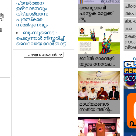
പ്രവർത്തന
പ്ര
അബുദാബി
ഉദ്ഘാടനവും
പുസ്തക മേളക്ക്
അപ
്ള
വിദ്യാഭ്യാസ
തു...
ബി
പുരസ്‌കാര
abu-d
സമർപ്പണവും
കല
‍
ബൂ-സുനൈദ :
കേര
പെരുന്നാൾ നിസ്കരിച്ച്
സാംസ
വൈറലായ റോബോട്ട്
വ്യക
ജലീല്‍ രാമന്തളി
Y
യുടെ നോവല...
മാധ്യമങ്ങള്‍
സത്യ ത്തിന്റ...