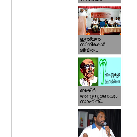
ഇന്ത്യന്‍
സിനിമകള്‍
ജീവിത...
ബഷീര്‍
അനുസ്മരണവും
സാഹിത്...