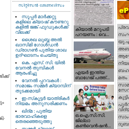
സൂപ്പർ മാർക്കറ്റു
കളിലെ ക്യാഷ് കൗണ്ടറു
കളിൽ ജങ്ക് ഫുഡുകൾക്ക്
പ്ര
കിയാല്‍ മറുപടി
വിലക്ക്
സം
പറയണം : വെ...
ശൈഖ ലുബ്ന അൽ
യു.
ഖാസിമി ഗോൾഡൻ
അബു
ഡ്രാഗൺ പുതിയ ശാഖ
ഉദ്ഘാടനം ചെയ്തു
ആഘ
കെ. എസ്. സി. യിൽ
നിയ
വേനൽ തുമ്പികൾ
ബഹു
എയര്‍ ഇന്ത്യ
ആരംഭിച്ചു
ക്ക്
ബാഗേജ് പത്ത്...
മതം
വേനൽ പ്പറവകൾ :
സാമ
സമാജം സമ്മർ ക്യാമ്പിന്
സേ
തുടക്കമായി
.
കുട്ട
ഇ-സ്‌കൂട്ടർ യാത്രികർ
ും
നിയമം അനുസരിക്കണം
പൂര്‍
വിദ്യ
ഖിദ്മ : പുതിയ
ഒ.ഐ.സി.സി.
ഭാരവാഹികളെ
സാംസ
ു.
ജില്ലാ
തെരഞ്ഞെടുത്തു
ദുബാ
കൺവെൻഷൻ...
സമ്മർ ക്യാമ്പ്