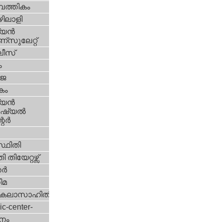
പത്തികം
ിലാളി
യന്‍
സുലേറ്റ്
ീസ്
ം
‍ജ
കം
യന്‍
്യല്‍
ര്‍
്ഥിതി
 തിയേറ്റഴ്സ്
്‍
ിമ
കലാസാഹിതി
ic-center-
നം