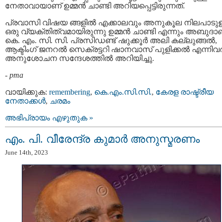
നേതാവായാണ് ഉമ്മൻ ചാണ്ടി അറിയപ്പെട്ടിരുന്നത്.
പ്രവാസി വിഷയ ങ്ങളിൽ എക്കാലവും അനുകൂല നിലപാടുള
ഒരു വ്യക്തിത്വമായിരുന്നു ഉമ്മൻ ചാണ്ടി എന്നും അബുദാ
കെ. എം. സി. സി. പ്രസിഡണ്ട് ഷുക്കൂർ അലി കല്ലുങ്ങല്‍,
ആക്ടിംഗ് ജനറൽ സെക്രട്ടറി ഷാനവാസ്‌ പുളിക്കല്‍ എന്നിവര്
അനുശോചന സന്ദേശത്തില്‍ അറിയിച്ചു.
-
pma
വായിക്കുക:
remembering
,
കെ.എം.സി.സി.
,
കേരള രാഷ്ട്രീയ
നേതാക്കള്‍
,
ചരമം
അഭിപ്രായം എഴുതുക »
എം. പി. വീരേന്ദ്ര കുമാർ അനുസ്മരണം
June 14th, 2023