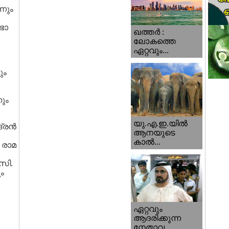
നും
ഭാ
ഖത്തര്‍ :
ലോകത്തെ
ഏറ്റവും...
ും
ും
യു.എ.ഇ.യില്‍
്ദ്രൻ
ആനയുടെ
കാല്‍...
 രാമ
സി.
ം
ഏറ്റവും
ആദരിക്കുന്ന
നേതാവ...