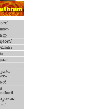
വാസി
ഘടന
എ.ഇ.
ദാബി
ോഷം
മം
മതി
ൂഹ്യ
വനം
ികള്‍
വ
ാര്‍ത്ഥി
്കാരികം
യ്‌