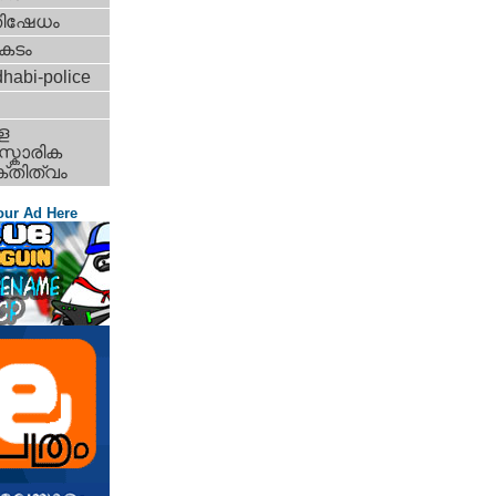
തിഷേധം
കടം
habi-police
ള
്കാരിക
്തിത്വം
our Ad Here