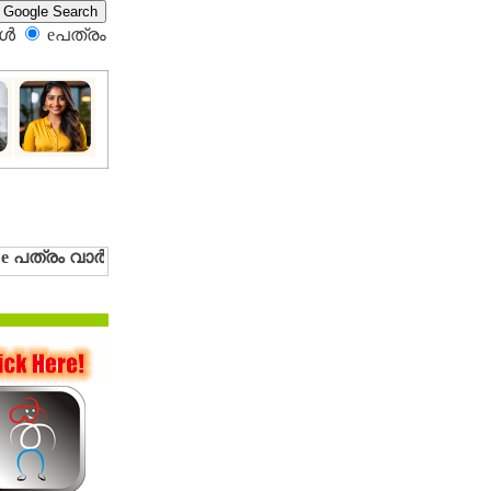
്‍
eപത്രം‍