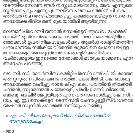
നടത്തിയ സേവന ങ്ങൾ നിസ്തുലമായിരുന്നു, അവ എന്നുമെന്
സ്മരിക്കപ്പെടും എന്നും ഉദ്ഘാടന പ്രസംഗത്തിൽ പി. കെ.
അൻവർ നഹ അഭിപ്രായപ്പെട്ടു. കാഞ്ഞങ്ങാട് മുൻ നഗര സ
അദ്ധ്യക്ഷ ദിവ്യ മണി മുഖ്യാതിഥി ആയിരുന്നു.
മലബാർ പ്രവാസി ജനറൽ സെക്രട്ടറി അഡ്വ. മുഹമ്മദ്
സാജിദ് മുഖ്യ പ്രഭാഷണം നടത്തി. അധികാര രാഷ്ട്രീയ
ത്തേക്കാള്‍ ഉപരി നിലപാടുകൾക്കും ആദർശ രാഷ്ട്രീയത്തിന
പ്രാധാന്യം നൽകിയ വീരേന്ദ്ര കുമാറിനെ പോലെ യുള്ള
നേതാക്കളെ വൈരുദ്ധ്യാത്മക രാഷ്ട്രീയത്തിന്‍റെ
വക്താക്കളായ ഇന്നത്തെ നേതാക്കൾ മാതൃകയാക്കണം എന്ന
അദ്ദേഹം പറഞ്ഞു.
ജെ. സി. സി. ഓവർസീസ് കമ്മിറ്റി പ്രസിഡണ്ട് പി. ജി. രാജേന
അനുസ്മരണ പ്രഭാഷണം നടത്തി. ചടങ്ങിൽ ടി. ജെ. ബാബു
അദ്ധ്യക്ഷത വഹിച്ചു. രാജേഷ് എ. കെ., പവിത്രൻ തിക്കോടി,
ചന്ദ്രൻ, സുരേന്ദ്രൻ പയ്യോളി, പ്രദീപ്, മണി, വിജയൻ,
ബാബു, ബഷീർ മേപ്പയ്യൂർ എന്നിവർ സംസാരിച്ചു. ജെ. സി. 
(യു. എ. ഇ.) സെക്രട്ടറി ടെന്നിസൻ ചേന്നപ്പള്ളി സ്വാഗതവു
ട്രഷറർ സുനിൽ പാറമ്മൽ നന്ദിയും പറഞ്ഞു.
എം. പി. വീരേന്ദ്രകുമാറിന്‍റെ നിര്യാണത്തില്‍
അനുശോചിച്ചു
-
pma