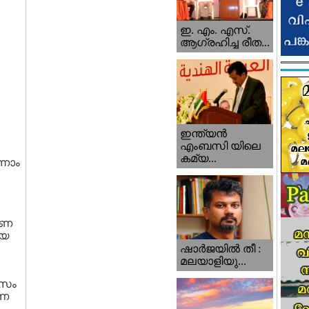
ഇ. എം. എസ്.
ആഗ്രഹിച്ച രീത...
ഇന്ത്യന്‍
എംബസി യിലെ
കമ്യ...
്നാം
രണ
ായ
ഷാര്‍ജയില്‍ തീ :
മലയാളിയു...
ിസം
ഷണ