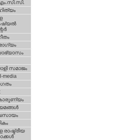
എം.സി.സി.
ിത്യം
ള
്യല്‍
ര്‍
ീതം
ോഗ്യം
യാഭ്യാസം
ാളി സമാജം
l-media
ഗതം
t
കാരുണ്യം
യമങ്ങള്‍
വസായം
ികം
 രാഷ്ട്രീയ
ക്കള്‍