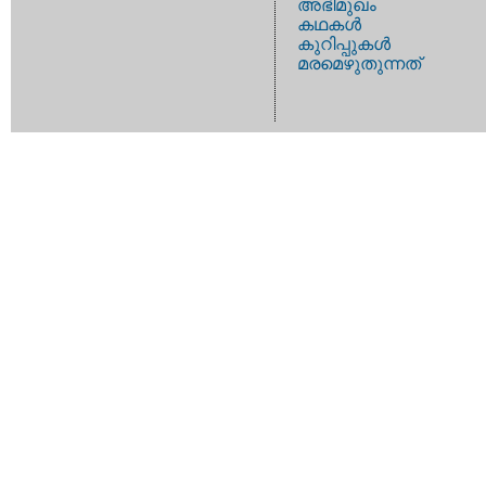
അഭിമുഖം
കഥകള്‍
കുറിപ്പുകള്‍
മരമെഴുതുന്നത്