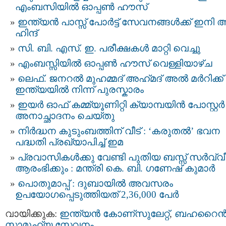
എംബസിയിൽ ഓപ്പൺ ഹൗസ്
ഇന്ത്യന്‍ പാസ്സ്‌ പോർട്ട് സേവനങ്ങള്‍ക്ക് ഇനി 
ഹിന്ദ്
സി. ബി. എസ്. ഇ. പരീക്ഷകൾ മാറ്റി വെച്ചു
എംബസ്സിയിൽ ഓപ്പൺ ഹൗസ് വെള്ളിയാഴ്ച
ലെഫ്. ജനറൽ മുഹമ്മദ് അഹ്‌മദ്‌ അൽ മർറിക്ക്
ഇന്ത്യയിൽ നിന്ന് പുരസ്കാരം
ഇയർ ഓഫ് കമ്മ്യൂണിറ്റി ക്യാമ്പയിൻ പോസ്റ്റർ
അനാച്ഛാദനം ചെയ്തു
നിർദ്ധന കുടുംബത്തിന് വീട് : ‘കരുതൽ’ ഭവന
പദ്ധതി പ്രഖ്യാപിച്ച് ഇമ
പ്രവാസികൾക്കു വേണ്ടി പുതിയ ബസ്സ് സർവ്വ
ആരംഭിക്കും : മന്ത്രി കെ. ബി. ഗണേഷ് കുമാര്‍
പൊതുമാപ്പ് : ദുബായിൽ അവസരം
ഉപയോഗപ്പെടുത്തിയത് 2,36,000 പേർ
വായിക്കുക:
ഇന്ത്യന്‍ കോണ്സുലേറ്റ്
,
ബഹറൈന്
സാമൂഹ്യ സേവനം