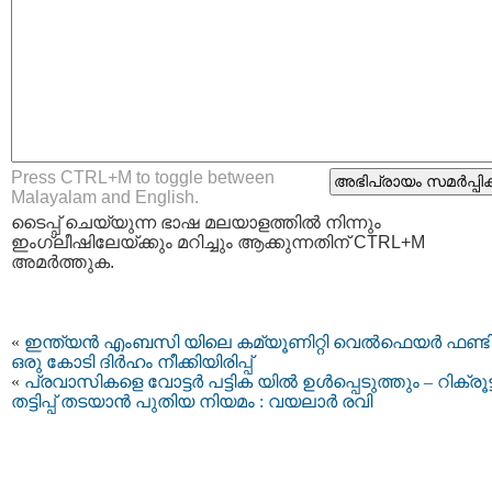
Press CTRL+M to toggle between
Malayalam and English.
ടൈപ്പ്‌ ചെയ്യുന്ന ഭാഷ മലയാളത്തില്‍ നിന്നും
ഇംഗ്ലീഷിലേയ്ക്കും മറിച്ചും ആക്കുന്നതിന് CTRL+M
അമര്‍ത്തുക.
«
ഇന്ത്യന്‍ എംബസി യിലെ കമ്യൂണിറ്റി വെല്‍ഫെയര്‍ ഫണ്ടി
ഒരു കോടി ദിര്‍ഹം നീക്കിയിരിപ്പ്
«
പ്രവാസികളെ വോട്ടര്‍ പട്ടിക യില്‍ ഉള്‍പ്പെടുത്തും – റിക്രൂട്
തട്ടിപ്പ് തടയാന്‍ പുതിയ നിയമം : വയലാര്‍ രവി