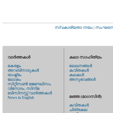
സ്വകാര്യതാ നയം
|
സംഘടനാ 
വാര്‍ത്തകള്‍
കലാ സാഹിത്യം
കേരളം
ലേഖനങ്ങള്‍
അറബിനാടുകള്‍
കവിതകള്‍
രാഷ്ട്രം
കഥകള്‍
ലോകം
അനുഭവങ്ങള്‍
സിറ്റിസണ്‍ ജേണലിസം
വിനോദം, സിനിമ
ബിസിനസ്സ് വാര്‍ത്തകള്‍
മഞ്ഞ (മാഗസിന്‍)
News in English
കവിതകള്‍
ചിത്രകല