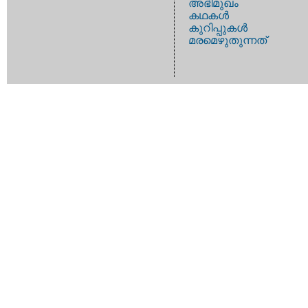
അഭിമുഖം
കഥകള്‍
കുറിപ്പുകള്‍
മരമെഴുതുന്നത്