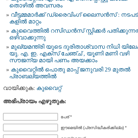
തൊഴില്‍ അവസരം
വീട്ടമ്മമാർക്ക് ഡ്രൈവിംഗ് ലൈസന്‍സ് : നടപട
കളിൽ മാറ്റം
കുവൈത്തില്‍ റസിഡന്‍സ് സ്റ്റിക്കര്‍ പതിക്കുന്ന
ഒഴിവാക്കുന്നു
മുഖ്യമന്ത്രി യുടെ ദുരിതാശ്വാസ നിധി യിലേക്
യു. എ. ഇ. എക്സ് ചേഞ്ച് , യൂണി മണി വഴി
സൗജന്യ മായി പണം അയക്കാം
കുവൈറ്റിൽ പൊതു മാപ്പ് ജ​നുവ​രി 29 മു​ത​ൽ
പ്രാബല്യത്തിൽ
വായിക്കുക:
കുവൈറ്റ്‌
അഭിപ്രായം എഴുതുക:
പേര് *
ഈമെയില്‍ (പ്രസിദ്ധീകരിക്കില്ല) *