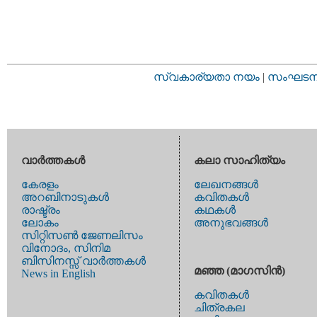
സ്വകാര്യതാ നയം
|
സംഘടനാ 
വാര്‍ത്തകള്‍
കലാ സാഹിത്യം
കേരളം
ലേഖനങ്ങള്‍
അറബിനാടുകള്‍
കവിതകള്‍
രാഷ്ട്രം
കഥകള്‍
ലോകം
അനുഭവങ്ങള്‍
സിറ്റിസണ്‍ ജേണലിസം
വിനോദം, സിനിമ
ബിസിനസ്സ് വാര്‍ത്തകള്‍
മഞ്ഞ (മാഗസിന്‍)
News in English
കവിതകള്‍
ചിത്രകല