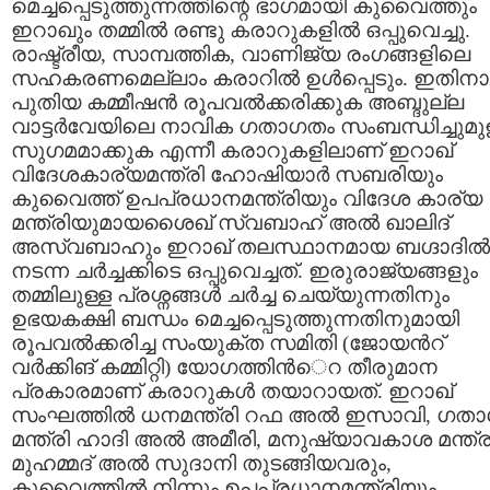
മെച്ചപ്പെടുത്തുന്നത്തിന്റെ ഭാഗമായി കുവൈത്തും
ഇറാഖും തമ്മില്‍ രണ്ടു കരാറുകളില്‍ ഒപ്പുവെച്ചു.
രാഷ്ട്രീയ, സാമ്പത്തിക, വാണിജ്യ രംഗങ്ങളിലെ
സഹകരണമെല്ലാം കരാറില്‍ ഉള്‍പ്പെടും. ഇതിന
പുതിയ കമ്മീഷന്‍ രൂപവല്‍ക്കരിക്കുക അബ്ദുല്ല
വാട്ടര്‍വേയിലെ നാവിക ഗതാഗതം സംബന്ധിച്ചുമു
സുഗമമാക്കുക എന്നീ കരാറുകളിലാണ് ഇറാഖ്
വിദേശകാര്യമന്ത്രി ഹോഷിയാര്‍ സബരിയും
കുവൈത്ത് ഉപപ്രധാനമന്ത്രിയും വിദേശ കാര്യ
മന്ത്രിയുമായശൈഖ് സ്വബാഹ് അല്‍ ഖാലിദ്
അസ്വബാഹും ഇറാഖ് തലസ്ഥാനമായ ബഗ്ദാദില്‍
നടന്ന ചര്‍ച്ചക്കിടെ ഒപ്പുവെച്ചത്. ഇരുരാജ്യങ്ങളും
തമ്മിലുള്ള പ്രശ്നങ്ങള്‍ ചര്‍ച്ച ചെയ്യുന്നതിനും
ഉഭയകക്ഷി ബന്ധം മെച്ചപ്പെടുത്തുന്നതിനുമായി
രൂപവല്‍ക്കരിച്ച സംയുക്ത സമിതി (ജോയന്‍റ്
വര്‍ക്കിങ് കമ്മിറ്റി) യോഗത്തിന്‍െറ തീരുമാന
പ്രകാരമാണ് കരാറുകള്‍ തയാറായത്. ഇറാഖ്
സംഘത്തില്‍ ധനമന്ത്രി റഫ അല്‍ ഇസാവി, ഗത
മന്ത്രി ഹാദി അല്‍ അമീരി, മനുഷ്യാവകാശ മന്ത്ര
മുഹമ്മദ് അല്‍ സുദാനി തുടങ്ങിയവരും,
കുവൈത്തില്‍ നിന്നും ഉപപ്രധാനമന്ത്രിയും