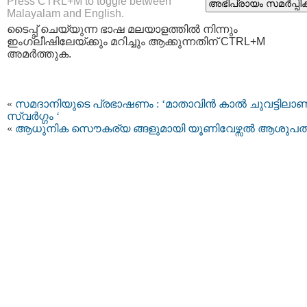
Press CTRL+M to toggle between
Malayalam and English.
ടൈപ്പ്‌ ചെയ്യുന്ന ഭാഷ മലയാളത്തില്‍ നിന്നും
ഇംഗ്ലീഷിലേയ്ക്കും മറിച്ചും ആക്കുന്നതിന് CTRL+M
അമര്‍ത്തുക.
«
സമദാനിയുടെ പ്രഭാഷണം : ‘മാതാവിന്‍ കാല്‍ ചുവട്ടിലാണ
സ്വര്‍ഗ്ഗം ‘
«
ആധുനിക സൌകര്യ ങ്ങളുമായി യൂണിവേഴ്സല്‍ ആശുപത്