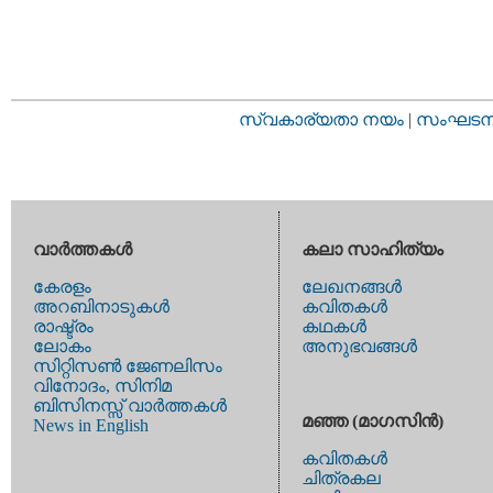
സ്വകാര്യതാ നയം
|
സംഘടനാ 
വാര്‍ത്തകള്‍
കലാ സാഹിത്യം
കേരളം
ലേഖനങ്ങള്‍
അറബിനാടുകള്‍
കവിതകള്‍
രാഷ്ട്രം
കഥകള്‍
ലോകം
അനുഭവങ്ങള്‍
സിറ്റിസണ്‍ ജേണലിസം
വിനോദം, സിനിമ
ബിസിനസ്സ് വാര്‍ത്തകള്‍
മഞ്ഞ (മാഗസിന്‍)
News in English
കവിതകള്‍
ചിത്രകല