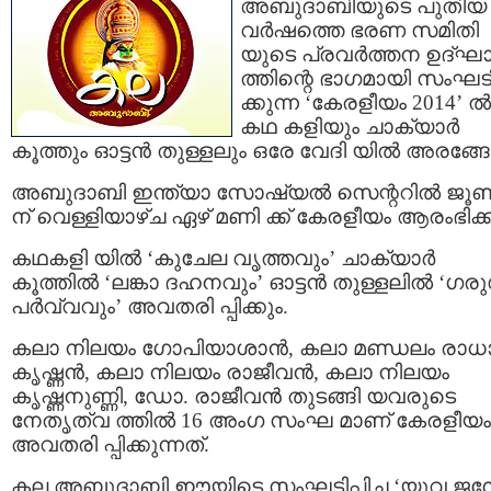
അബുദാബിയുടെ പുതിയ
വര്‍ഷത്തെ ഭരണ സമിതി
യുടെ പ്രവര്‍ത്തന ഉദ്ഘ
ത്തിന്റെ ഭാഗമായി സംഘടിപ
ക്കുന്ന ‘കേരളീയം 2014’ ല്‍
കഥ കളിയും ചാക്യാര്‍
കൂത്തും ഓട്ടന്‍ തുള്ളലും ഒരേ വേദി യില്‍ അരങ്ങേ
അബുദാബി ഇന്ത്യാ സോഷ്യല്‍ സെന്ററില്‍ ജൂണ്
ന് വെള്ളിയാഴ്ച ഏഴ് മണി ക്ക് കേരളീയം ആരംഭിക്ക
കഥകളി യില്‍ ‘കുചേല വൃത്തവും’ ചാക്യാര്‍
കൂത്തില്‍ ‘ലങ്കാ ദഹനവും’ ഓട്ടന്‍ തുള്ളലില്‍ ‘ഗ
പര്‍വ്വവും’ അവതരി പ്പിക്കും.
കലാ നിലയം ഗോപിയാശാന്‍, കലാ മണ്ഡലം രാധ
കൃഷ്ണന്‍, കലാ നിലയം രാജീവന്‍, കലാ നിലയം
കൃഷ്ണനുണ്ണി, ഡോ. രാജീവന്‍ തുടങ്ങി യവരുടെ
നേതൃത്വ ത്തില്‍ 16 അംഗ സംഘ മാണ് കേരളീയം
അവതരി പ്പിക്കുന്നത്.
കല അബുദാബി ഈയിടെ സംഘടിപ്പിച്ച ‘യുവ ജന