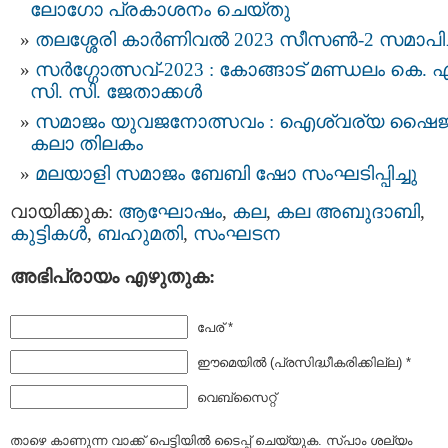
ലോഗോ പ്രകാശനം ചെയ്തു
തലശ്ശേരി കാർണിവൽ 2023 സീസൺ-2 സമാപിച്
സർഗ്ഗോത്സവ്-2023 : കോങ്ങാട് മണ്ഡലം കെ. എ
സി. സി. ജേതാക്കൾ
സമാജം യുവജനോത്സവം : ഐശ്വര്യ ഷൈജ
കലാ തിലകം
മ​ല​യാ​ളി സ​മാ​ജം ബേ​ബി ഷോ ​സം​ഘ​ടി​പ്പി​ച്ചു
വായിക്കുക:
ആഘോഷം
,
കല
,
കല അബുദാബി
,
കുട്ടികള്‍
,
ബഹുമതി
,
സംഘടന
അഭിപ്രായം എഴുതുക:
പേര് *
ഈമെയില്‍ (പ്രസിദ്ധീകരിക്കില്ല) *
വെബ്സൈറ്റ്
താഴെ കാണുന്ന വാക്ക് പെട്ടിയില്‍ ടൈപ്പ്‌ ചെയ്യുക. സ്പാം ശല്യം