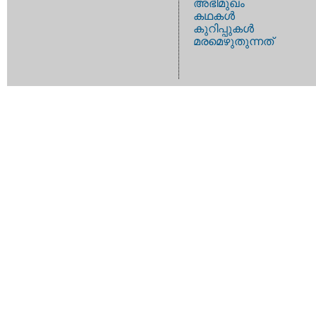
അഭിമുഖം
കഥകള്‍
കുറിപ്പുകള്‍
മരമെഴുതുന്നത്