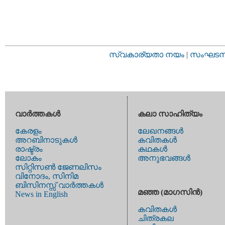
സ്വകാര്യതാ നയം
|
സംഘടനാ 
വാര്‍ത്തകള്‍
കലാ സാഹിത്യം
കേരളം
ലേഖനങ്ങള്‍
അറബിനാടുകള്‍
കവിതകള്‍
രാഷ്ട്രം
കഥകള്‍
ലോകം
അനുഭവങ്ങള്‍
സിറ്റിസണ്‍ ജേണലിസം
വിനോദം, സിനിമ
ബിസിനസ്സ് വാര്‍ത്തകള്‍
മഞ്ഞ (മാഗസിന്‍)
News in English
കവിതകള്‍
ചിത്രകല