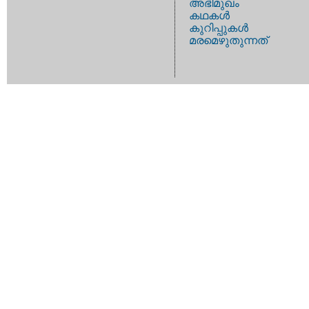
അഭിമുഖം
കഥകള്‍
കുറിപ്പുകള്‍
മരമെഴുതുന്നത്