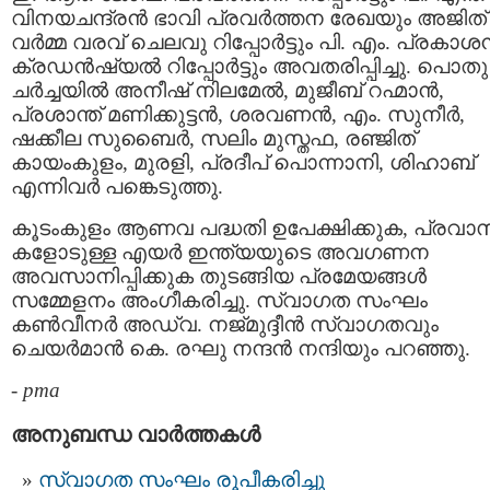
വിനയചന്ദ്രന്‍ ഭാവി പ്രവര്‍ത്തന രേഖയും അജിത്
വര്‍മ്മ വരവ് ചെലവു റിപ്പോര്‍ട്ടും പി. എം. പ്രകാശന
ക്രഡന്‍ഷ്യല്‍ റിപ്പോര്‍ട്ടും അവതരിപ്പിച്ചു. പൊതു
ചര്‍ച്ചയില്‍ അനീഷ് നിലമേല്‍, മുജീബ് റഹ്മാന്‍,
പ്രശാന്ത് മണിക്കുട്ടന്‍, ശരവണന്‍, എം. സുനീര്‍,
ഷക്കീല സുബൈര്‍, സലിം മുസ്തഫ, രഞ്ജിത്
കായംകുളം, മുരളി, പ്രദീപ് പൊന്നാനി, ശിഹാബ്
എന്നിവര്‍ പങ്കെടുത്തു.
കൂടംകുളം ആണവ പദ്ധതി ഉപേക്ഷിക്കുക, പ്രവാ
കളോടുള്ള എയര്‍ ഇന്ത്യയുടെ അവഗണന
അവസാനിപ്പിക്കുക തുടങ്ങിയ പ്രമേയങ്ങള്‍
സമ്മേളനം അംഗീകരിച്ചു. സ്വാഗത സംഘം
കണ്‍വീനര്‍ അഡ്വ. നജ്മുദ്ദീന്‍ സ്വാഗതവും
ചെയര്‍മാന്‍ കെ. രഘു നന്ദന്‍ നന്ദിയും പറഞ്ഞു.
-
pma
അനുബന്ധ വാര്‍ത്തകള്‍
സ്വാഗത സംഘം രൂപീകരിച്ചു