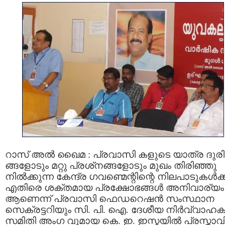
റാസ് അല്‍ ഖൈമ : പ്രവാസി കളുടെ യാത്ര ദുര
ങ്ങളോടും മറ്റു പ്രശ്‌നങ്ങളോടും മുഖം തിരിഞ്ഞു
നില്‍ക്കുന്ന കേന്ദ്ര ഗവണ്മെന്റിന്റെ നിലപാടുകള്‍ക്ക
എതിരെ ശക്തമായ പ്രക്ഷോഭങ്ങള്‍ അനിവാര്യം
ആണെന്ന് പ്രവാസി ഫെഡറെഷന്‍ സംസ്ഥാന
സെക്രട്ടറിയും സി. പി. ഐ. ദേശീയ നിര്‍വ്വാഹ
സമിതി അംഗ വുമായ കെ. ഇ. ഇസ്മയില്‍ പ്രസ്താവിച