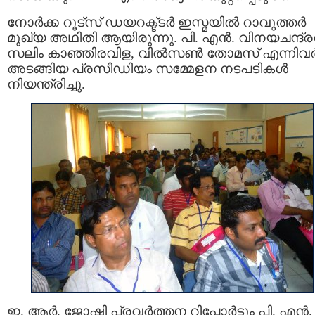
നോര്‍ക്ക റൂട്‌സ് ഡയറക്ട്ടര്‍ ഇസ്മയില്‍ റാവുത്തര്‍
മുഖ്യ അഥിതി ആയിരുന്നു. പി. എന്‍. വിനയചന്ദ്രന
സലിം കാഞ്ഞിരവിള, വില്‍സണ്‍ തോമസ് എന്നിവര്
അടങ്ങിയ പ്രസീഡിയം സമ്മേളന നടപടികള്‍
നിയന്ത്രിച്ചു.
ഇ. ആര്‍. ജോഷി പ്രവര്‍ത്തന റിപ്പോര്‍ട്ടും പി. എന്‍.