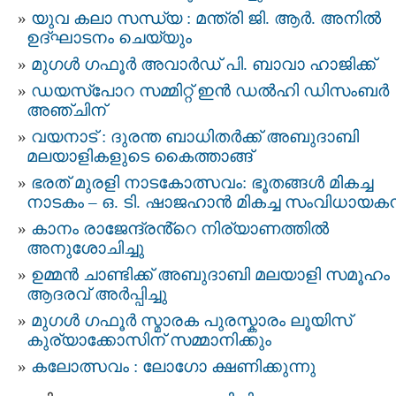
യുവ കലാ സന്ധ്യ : മന്ത്രി ജി. ആർ. അനിൽ
ഉദ്ഘാടനം ചെയ്യും
മുഗള്‍ ഗഫൂര്‍ അവാര്‍ഡ് പി. ബാവാ ഹാജിക്ക്
ഡയസ്‌പോറ സമ്മിറ്റ് ഇന്‍ ഡല്‍ഹി ഡിസംബർ
അഞ്ചിന്
വയനാട് : ദുരന്ത ബാധിതർക്ക് അബുദാബി
മലയാളികളുടെ കൈത്താങ്ങ്
ഭരത് മുരളി നാടകോത്സവം: ഭൂതങ്ങൾ മികച്ച
നാടകം – ഒ. ടി. ഷാജഹാൻ മികച്ച സംവിധായക
കാനം രാജേന്ദ്രൻ്റെ നിര്യാണത്തിൽ
അനുശോചിച്ചു
ഉമ്മൻ ചാണ്ടിക്ക് അബുദാബി മലയാളി സമൂഹം
ആദരവ് അർപ്പിച്ചു
മുഗൾ ഗഫൂർ സ്മാരക പുരസ്കാരം ലൂയിസ്
കുര്യാക്കോസിന് സമ്മാനിക്കും
കലോത്സവം : ലോഗോ ക്ഷണിക്കുന്നു