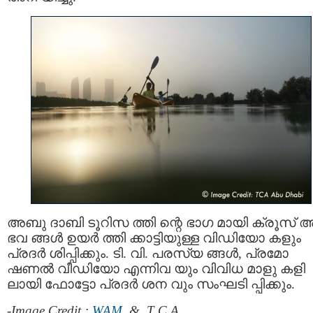
അബു ദാബി ടൂറിസ ത്തി ന്റെ ഭാഗ മായി ക്രൂസ് 
ഭവ ങ്ങൾ ഉയർ ത്തി ക്കാട്ടിയുള്ള വിഡിയോ കളും
പ്രദർ ശിപ്പിക്കും. ടി. വി. പരസ്യ ങ്ങൾ, പ്രമോ
ഷണല്‍ വീഡിയോ എന്നിവ യും വിവിധ മാളു കളി
ലായി ഫോട്ടോ പ്രദർ ശന വും സംഘടി പ്പിക്കും.
-Image Credit :
WAM
& T C A