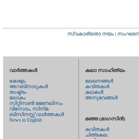
സ്വകാര്യതാ നയം
|
സംഘടനാ 
വാര്‍ത്തകള്‍
കലാ സാഹിത്യം
കേരളം
ലേഖനങ്ങള്‍
അറബിനാടുകള്‍
കവിതകള്‍
രാഷ്ട്രം
കഥകള്‍
ലോകം
അനുഭവങ്ങള്‍
സിറ്റിസണ്‍ ജേണലിസം
വിനോദം, സിനിമ
ബിസിനസ്സ് വാര്‍ത്തകള്‍
മഞ്ഞ (മാഗസിന്‍)
News in English
കവിതകള്‍
ചിത്രകല