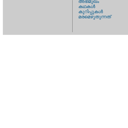
അഭിമുഖം
കഥകള്‍
കുറിപ്പുകള്‍
മരമെഴുതുന്നത്