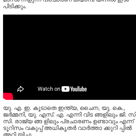
പിടിക്കും.
യു. എ. ഇ. കൂടാതെ ഇന്ത്യ, ചൈന, യു. കെ.,
ജർമ്മനി, യു. എസ്‌. എ. എന്നി വിട ങ്ങളിലും ജി. സി
സി. രാജ്യ ങ്ങ ളിലും പ്രചാരണം ഉണ്ടാവും എന്ന്
ടൂറിസം വകുപ്പ് അധികൃതര്‍ വാര്‍ത്താ ക്കുറി പ്പില്‍
അറി യിച്ചു.