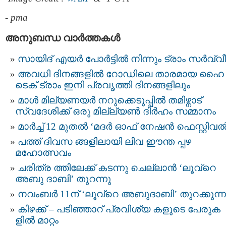
-
pma
അനുബന്ധ വാര്‍ത്തകള്‍
സായിദ് എയർ പോർട്ടിൽ നിന്നും ട്രാം സർവ്വ
അവധി ദിനങ്ങളിൽ റോഡിലെ താരമായ ഹൈ
ടെക് ട്രാം ഇനി പ്രവൃത്തി ദിനങ്ങളിലും
മാൾ മില്യണയർ നറുക്കെടുപ്പിൽ തമിഴ്നാട്
സ്വദേശിക്ക് ഒരു മില്ല്യണ്‍ ദിർഹം സമ്മാനം
മാര്‍ച്ച് 12 മുതല്‍ ‘മദർ ഓഫ് നേഷൻ ഫെസ്റ്റിവല്
പത്ത് ദിവസ ങ്ങളിലായി ലിവ ഈന്ത പ്പഴ
മഹോത്സവം
ചരിത്ര ത്തിലേക്ക് കടന്നു ചെല്ലാൻ ‘ലൂവ്റെ
അബു ദാബി’ തുറന്നു
നവംബര്‍ 11ന് ‘ലൂവ്റെ അബുദാബി’ തുറക്കുന്ന
കിഴക്ക് – പടിഞ്ഞാറ് പ്രവിശ്യ കളുടെ പേരുക
ളിൽ മാറ്റം