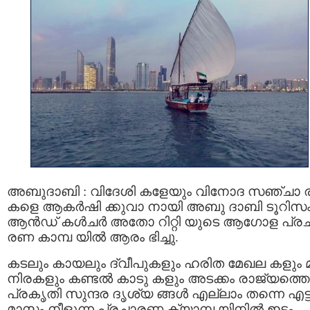
അബുദാബി : വിദേശി കളേയും വിനോദ സഞ്ചാ ര
കളെ ആകർഷി ക്കുവാ നായി അബു ദാബി ടൂറിസ
ആൻഡ് കൾചർ അതോ റിറ്റി യുടെ ആഗോള പ്ര
രണ കാമ്പ യില്‍ ആരം ഭിച്ചു.
കടലും കായലും ദ്വീപുകളും ഹരിത മേഖല കളും 
നിരകളും കണ്ടൽ കാടു കളും അടക്കം രാജ്യത്തെ
പ്രകൃതി സുന്ദര ദൃശ്യ ങ്ങള്‍ എല്ലാം തന്നെ എട്ട
മാസം നീളുന്ന പ്രചാരണ ക്യാമ്പ യിനില്‍ ഇടം