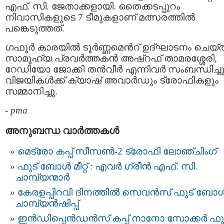
എഫ്‌. സി. ജേതാക്കളായി. തൈക്കടപ്പുറം
നിവാസികളുടെ 7 ടീമുകളാണ് മത്സരത്തിൽ
പങ്കെടുത്തത്.
ഗഫൂർ കാരയിൽ ടൂർണ്ണമെൻറ്‌ ഉദ്ഘാടനം ചെയ്ത
സാമൂഹ്യ പ്രവർത്തകൻ അഷ്‌റഫ് താമരശ്ശേരി,
റേഡിയോ ജോക്കി തൻവീർ എന്നിവർ സംബന്ധിച്ചു
വിജയികൾക്ക് ക്യാഷ് അവാർഡും ട്രോഫികളും
സമ്മാനിച്ചു.
-
pma
അനുബന്ധ വാര്‍ത്തകള്‍
മെട്രോ കപ്പ് സീസൺ-2 ട്രോഫി ലോഞ്ചിംഗ്
ഫുട് ബോൾ മീറ്റ് : എവർ ഗ്രീൻ എഫ്. സി.
ചാമ്പ്യന്മാർ
കേരളപ്പിറവി ദിനത്തില്‍ സെവന്‍സ് ഫുട്‌ ബോള്
ചാമ്പ്യന്‍ഷിപ്പ്
ഇൻഡിപ്പെൻഡൻസ് കപ്പ് നാനോ സോക്കർ ഫുട