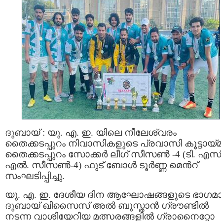
ദുബായ് : യു. എ. ഇ. യിലെ നീലേശ്വരം
തൈക്കടപ്പുറം നിവാസികളുടെ പ്രവാസി കൂട്ടായ്മ
തൈക്കടപ്പുറം സോക്കർ ലീഗ് സീസൺ -4 (ടി. എസ്
എൽ. സീസൺ-4) ഫുട് ബോൾ ടൂർണ്ണ മെൻറ്‌
സംഘടിപ്പിച്ചു.
യു. എ. ഇ. ദേശീയ ദിന ആഘോഷങ്ങളുടെ ഭാഗമ
ദുബായ് ഖിസൈസ് അൽ ബുസ്താൻ ഗ്രൗണ്ടിൽ
നടന്ന വാശിയേറിയ മത്സരങ്ങളിൽ ഗ്രാനൈറ്റോ