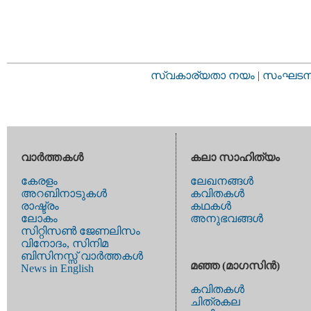
സ്വകാര്യതാ നയം
|
സംഘടനാ 
വാര്‍ത്തകള്‍
കലാ സാഹിത്യം
കേരളം
ലേഖനങ്ങള്‍
അറബിനാടുകള്‍
കവിതകള്‍
രാഷ്ട്രം
കഥകള്‍
ലോകം
അനുഭവങ്ങള്‍
സിറ്റിസണ്‍ ജേണലിസം
വിനോദം, സിനിമ
ബിസിനസ്സ് വാര്‍ത്തകള്‍
മഞ്ഞ (മാഗസിന്‍)
News in English
കവിതകള്‍
ചിത്രകല