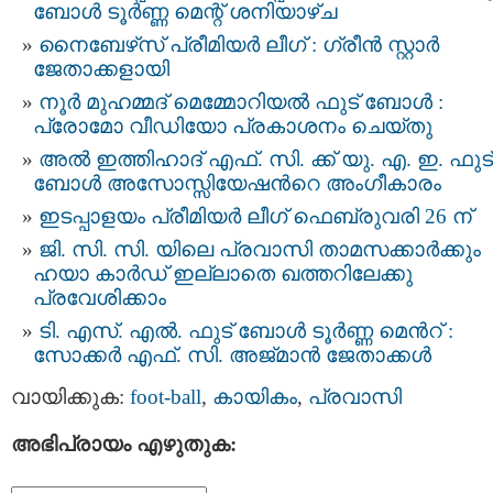
ബോൾ ടൂർണ്ണ മെന്റ് ശനിയാഴ്ച
നൈബേഴ്‌സ് പ്രീമിയർ ലീഗ് : ഗ്രീൻ സ്റ്റാർ
ജേതാക്കളായി
നൂർ മുഹമ്മദ് മെമ്മോറിയൽ ഫുട് ബോൾ :
പ്രോമോ വീഡിയോ പ്രകാശനം ചെയ്തു
അൽ ഇത്തിഹാദ് എഫ്. സി. ക്ക് യു. എ. ഇ. ഫുട്
ബോള്‍ അസോസ്സിയേഷന്‍റെ അംഗീകാരം
ഇടപ്പാളയം പ്രീമിയർ ലീഗ് ഫെബ്രുവരി 26 ന്
ജി. സി. സി. യിലെ പ്രവാസി താമസക്കാര്‍ക്കും
ഹയാ കാര്‍ഡ് ഇല്ലാതെ ഖത്തറിലേക്കു
പ്രവേശിക്കാം
ടി. എസ്. എൽ. ഫുട്‍ ബോൾ ടൂർണ്ണ മെന്‍റ് :
സോക്കർ എഫ്. സി. അജ്‌മാൻ ജേതാക്കള്‍
വായിക്കുക:
foot-ball
,
കായികം
,
പ്രവാസി
അഭിപ്രായം എഴുതുക: