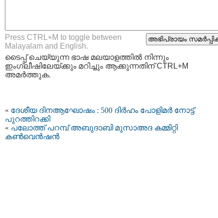
Press CTRL+M to toggle between
Malayalam and English.
ടൈപ്പ്‌ ചെയ്യുന്ന ഭാഷ മലയാളത്തില്‍ നിന്നും
ഇംഗ്ലീഷിലേയ്ക്കും മറിച്ചും ആക്കുന്നതിന് CTRL+M
അമര്‍ത്തുക.
«
ദേശീയ ദിനആഘോഷം : 500 ദിർഹം പോളിമർ നോട്ട്
പുറത്തിറക്കി
«
പലോത്ത് പറമ്പ് അബുദാബി മുസാഅദ കമ്മിറ്റി
കൺവെൻഷൻ