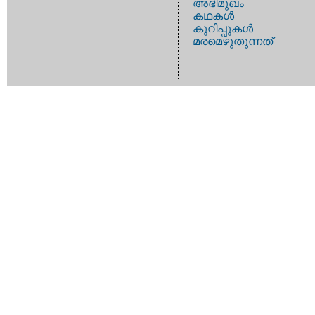
അഭിമുഖം
കഥകള്‍
കുറിപ്പുകള്‍
മരമെഴുതുന്നത്