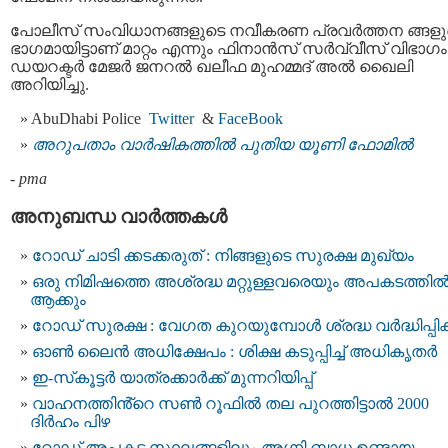
പോലീസ് സംവിധാനങ്ങളുടെ നവീകരണ പ്രവർത്തന ങ്ങളു
ഭാഗമായിട്ടാണ് മാറ്റം എന്നും ഫിനാൻസ് സർവ്വീസ് വിഭാഗം
ഡയറക്ടർ മേജർ ജനറൽ ഖലീഫ മുഹമ്മദ് അൽ ഖൈലി
അറിയിച്ചു.
AbuDhabi Police
Twitter
&
FaceBook
അറുപതാം വാര്‍ഷികത്തില്‍ പുതിയ യൂണി ഫോമില്‍
-
pma
അനുബന്ധ വാര്‍ത്തകള്‍
റോഡ് ചാടി ക്കടക്കരുത് : നിങ്ങളുടെ സുരക്ഷ മുഖ്യം
ഒരു നിമിഷത്തെ അശ്രദ്ധ മറ്റുള്ളവരെയും അപകടത്തി
ആക്കും
റോഡ് സുരക്ഷ : വേഗത കുറയുമ്പോൾ ശ്രദ്ധ വർദ്ധിപ്പിക
ഓൺ ലൈൻ അധിക്ഷേപം : ശിക്ഷ കടുപ്പിച്ച് അധികൃതർ
ഇ-സ്‌കൂട്ടർ യാത്രക്കാർക്ക് മുന്നറിയിപ്പ്
വാഹനത്തിൻ്റെ സൺ റൂഫിൽ തല പുറത്തിട്ടാൽ 2000
ദിർഹം പിഴ
റോഡ് അപകട സ്ഥലങ്ങളിലും അഗ്നി ബാധ ഉണ്ടായ