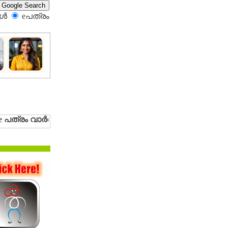
്‍
eപത്രം‍