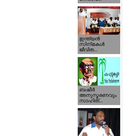
ഇന്ത്യന്‍
സിനിമകള്‍
ജീവിത...
ബഷീര്‍
അനുസ്മരണവും
സാഹിത്...