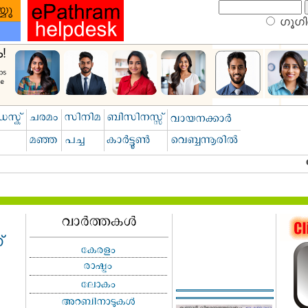
ഗൂഗിള
്