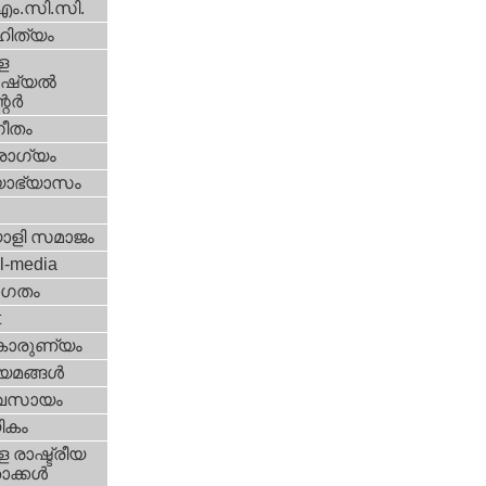
എം.സി.സി.
ിത്യം
ള
്യല്‍
ര്‍
ീതം
ോഗ്യം
യാഭ്യാസം
ാളി സമാജം
l-media
ഗതം
t
കാരുണ്യം
യമങ്ങള്‍
വസായം
ികം
 രാഷ്ട്രീയ
ക്കള്‍