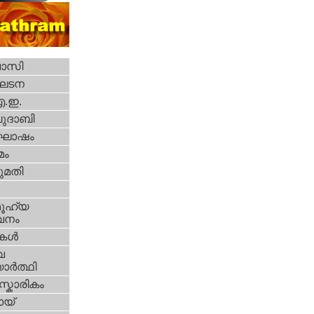
വാസി
ഘടന
എ.ഇ.
ദാബി
ോഷം
മം
മതി
ൂഹ്യ
വനം
ികള്‍
വ
ാര്‍ത്ഥി
്കാരികം
യ്‌