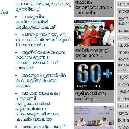
സമാജം
വാഹനം ഓടിക്കുന്നവർക്കു
സാമ്
യുവജനോത്സവം
മുന്നറിയിപ്പ്
തൊഴ
: ഗോപിക...
ിയിൽ
സാമൂഹിക
ഇന്ത്
മാധ്യമങ്ങളിൽ
കോണ്
കുട്ടികൾക്ക് വിലക്ക്
പോല
പ്രൗഡ് ഓഫ് യു. എ.
ചരമ
ഇ. സെലിബ്രേഷൻ ജൂൺ
13 ശനിയാഴ്ച
ഷാര്
ജലീല്‍ രാമന്തളി
ആൻറിയ രക്ത ദാന
നാട
യുടെ നേര്...
ക്യാമ്പ് ജൂൺ 14
ഇന്ത്
ഞായറാഴ്ച ബ്ലഡ്
സോഷ
ബാങ്കിൽ
സെന്റ
അസ്മോ പുത്തൻചിറ
സ്ത്രീ
കഥ, കവിതാ രചനാ
പരിസ
മത്സരം
ശക്തി
വാഹന അപകടം :
ഭൂമിക്കായി ഒരു
പ്രവാസി
മണിക്കൂര്‍...
ഖത്തര
കുടുംബങ്ങൾക്ക്
സിന
പുനരധിവാസ
യുവ
പാക്കേജുമായി ഡോ.
ഷംഷീർ വയലിൽ
islam
അനോര ഗ്ലോബൽ
വിമാ