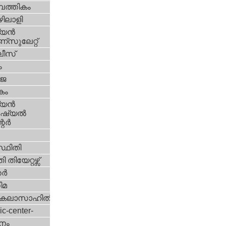
പത്തികം
ിലാളി
യന്‍
സുലേറ്റ്
ീസ്
ം
‍ജ
കം
യന്‍
്യല്‍
ര്‍
്ഥിതി
 തിയേറ്റഴ്സ്
്‍
ിമ
കലാസാഹിതി
ic-center-
നം