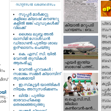
സൂപ്പർ മാർക്കറ്റു
കളിലെ ക്യാഷ് കൗണ്ടറു
കളിൽ ജങ്ക് ഫുഡുകൾക്ക്
പ്ര
കിയാല്‍ മറുപടി
വിലക്ക്
സം
പറയണം : വെ...
ശൈഖ ലുബ്ന അൽ
യു.
ഖാസിമി ഗോൾഡൻ
അബു
ഡ്രാഗൺ പുതിയ ശാഖ
ഉദ്ഘാടനം ചെയ്തു
ആഘ
കെ. എസ്. സി. യിൽ
നിയ
വേനൽ തുമ്പികൾ
ബഹു
എയര്‍ ഇന്ത്യ
ആരംഭിച്ചു
ബാഗേജ് പത്ത്...
മതം
വേനൽ പ്പറവകൾ :
ിറം
സാമ
സമാജം സമ്മർ ക്യാമ്പിന്
സേ
തുടക്കമായി
ലീസ്
കുട്ട
ഇ-സ്‌കൂട്ടർ യാത്രികർ
നിയമം അനുസരിക്കണം
പൂര്‍
ായി
വിദ്യ
ഖിദ്മ : പുതിയ
നു .
ഒ.ഐ.സി.സി.
ഭാരവാഹികളെ
സാംസ
 ചാര
ജില്ലാ
തെരഞ്ഞെടുത്തു
ദുബാ
കൺവെൻഷൻ...
സമ്മർ ക്യാമ്പ്