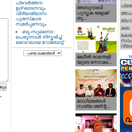
പ്രവർത്തന
പ്ര
അബുദാബി
ഉദ്ഘാടനവും
പുസ്തക മേളക്ക്
അപ
വിദ്യാഭ്യാസ
തു...
പുരസ്‌കാര
abu-d
സമർപ്പണവും
കല
ബൂ-സുനൈദ :
കേര
പെരുന്നാൾ നിസ്കരിച്ച്
സാംസ
വൈറലായ റോബോട്ട്
വ്യക
ജലീല്‍ രാമന്തളി
Y
യുടെ നോവല...
ം
മാധ്യമങ്ങള്‍
സത്യ ത്തിന്റ...