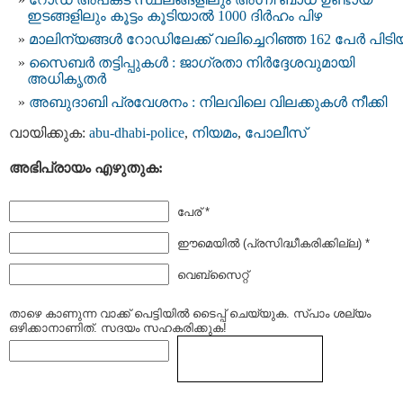
ഇടങ്ങളിലും കൂട്ടം കൂടിയാല്‍ 1000 ദിർഹം പിഴ
മാലിന്യങ്ങൾ റോഡിലേക്ക് വലിച്ചെറിഞ്ഞ 162 പേർ പിട
സൈബർ തട്ടിപ്പുകൾ : ജാഗ്രതാ നിര്‍ദ്ദേശവുമായി
അധികൃതര്‍
അബുദാബി പ്രവേശനം : നിലവിലെ വിലക്കുകള്‍ നീക്കി
വായിക്കുക:
abu-dhabi-police
,
നിയമം
,
പോലീസ്
അഭിപ്രായം എഴുതുക:
പേര് *
ഈമെയില്‍ (പ്രസിദ്ധീകരിക്കില്ല) *
വെബ്സൈറ്റ്
താഴെ കാണുന്ന വാക്ക് പെട്ടിയില്‍ ടൈപ്പ്‌ ചെയ്യുക. സ്പാം ശല്യം
ഒഴിക്കാനാണിത്. സദയം സഹകരിക്കുക!