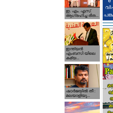
ഇ. എം. എസ്.
ആഗ്രഹിച്ച രീത...
ഇന്ത്യന്‍
എംബസി യിലെ
കമ്യ...
ഷാര്‍ജയില്‍ തീ :
മലയാളിയു...