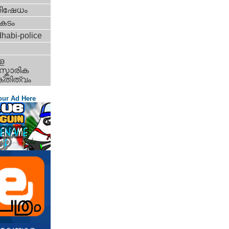
തിഷേധം
കടം
habi-police
ള
്കാരിക
്തിത്വം
our Ad Here