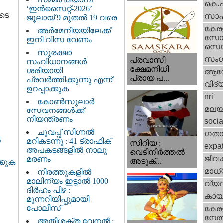
കെ.
‘ഇൻസൈറ്റ്-2026’
ടെ
സാഹ
ജൂലായ് 9 മുതൽ 19 വരെ
കേര
അർമേനിയയിലേക്ക്
സോഷ
ഇനി വിസ വേണം
സെന്റ
സുരക്ഷാ
സംഗ
പ്രവാസി
സംവിധാനങ്ങൾ
ക്ഷേമനിധി
ശരിയായി
ആര
പ്രായ പ...
പ്രവർത്തിക്കുന്നു എന്ന്
വിദ്
ഉറപ്പാക്കുക
nri
കോൺസുലാർ
മലയ
സേവനങ്ങൾക്ക്
നിയന്ത്രണം
socia
ചുവപ്പ് സിഗ്നൽ
ഗതാ
ൽ
മറികടന്നു : 41 ട്രാഫിക്
സിറിയ :
expa
അപകടങ്ങളിൽ നാലു
വെടിനിർത്തൽ
ജീവ
മരണം
അടുക്...
്കുക
മാധ്
നിരത്തുകളിൽ
മാലിന്യം ഇട്ടാൽ 1000
വ്യ
ദിർഹം പിഴ :
കായ
മുന്നറിയിപ്പുമായി
പോലീസ്
കേരള
നേതാ
അതിശക്ത വേനൽ :