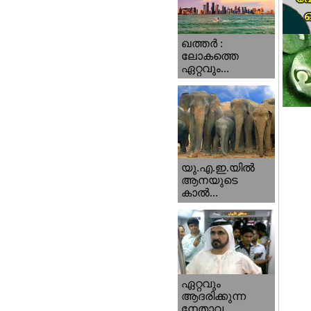
ഖത്തര്‍ :
ലോകത്തെ
ഏറ്റവും...
യു.എ.ഇ.യില്‍
ആനയുടെ
കാല്‍...
ഏറ്റവും
ആദരിക്കുന്ന
നേതാവ...