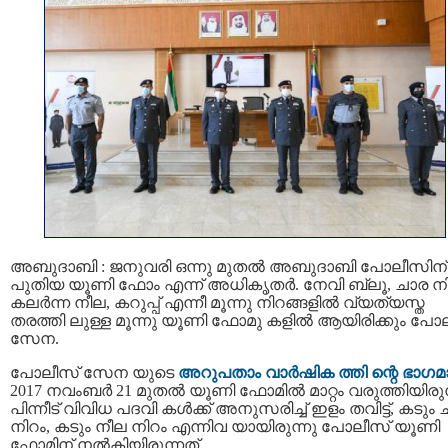
അബുദാബി : ജനുവരി ഒന്നു മുതൽ അബുദാബി പോലീസിന്
പുതിയ യൂണി ഫോം എന്ന് അധികൃതര്‍. നേവി ബ്ലൂ, ചാര ന
കലർന്ന നീല, കറുപ്പ് എന്നീ മൂന്നു നിറങ്ങളില്‍ വ്യത്യസ്ത
തരത്തി ലുള്ള മൂന്നു യൂണി ഫോമു കളില്‍ ആയിരിക്കും പോ
സേന.
പോലീസ് സേന യുടെ
അറുപതാം വാര്‍ഷിക ത്തി ന്റെ ഭാഗമ
2017 നവംബര്‍ 21 മുതല്‍ യൂണി ഫോമില്‍ മാറ്റം വരുത്തിയിരുന്
പിന്നീട് വിവിധ പദവി കൾക്ക് അനുസരിച്ച് ഇളം തവിട്ട്, കടും
നിറം, കടും നീല നിറം എന്നിവ യായിരുന്നു പോലീസ് യൂണി
ഫോമിന് നൽകിയിരുന്നത്.