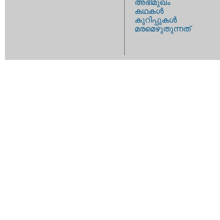
അഭിമുഖം
കഥകള്‍
കുറിപ്പുകള്‍
മരമെഴുതുന്നത്