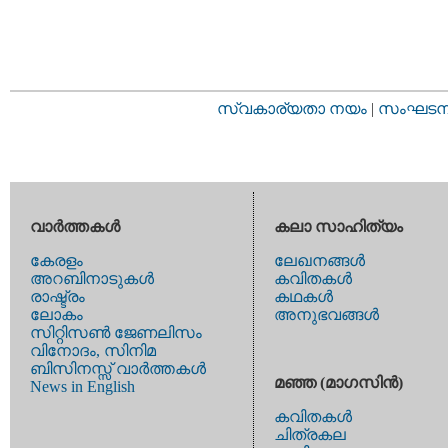
സ്വകാര്യതാ നയം
|
സംഘടനാ 
വാര്‍ത്തകള്‍
കലാ സാഹിത്യം
കേരളം
ലേഖനങ്ങള്‍
അറബിനാടുകള്‍
കവിതകള്‍
രാഷ്ട്രം
കഥകള്‍
ലോകം
അനുഭവങ്ങള്‍
സിറ്റിസണ്‍ ജേണലിസം
വിനോദം, സിനിമ
ബിസിനസ്സ് വാര്‍ത്തകള്‍
മഞ്ഞ (മാഗസിന്‍)
News in English
കവിതകള്‍
ചിത്രകല