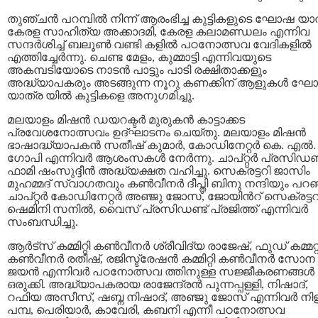
തുഞ്ചൻ പറമ്പിൽ നിന്ന് ആരംഭിച്ച കുട്ടികളുടെ ഘോഷ യാ
കേരള സാഹിത്യ അക്കാദമി, കേരള കലാമണ്ഡലം എന്നിവ
സന്ദർശിച്ച് ബലൂൺ വണ്ടി കളിൽ പഠനോത്സവ വേദികളിൽ
എത്തിച്ചേർന്നു. ചെണ്ട മേളം, കുമ്മാട്ടി എന്നിവയുടെ
അകമ്പടിയോടെ നാടൻ പാട്ടും പാടി രക്ഷിതാക്കളും
അദ്ധ്യാപകരും അടങ്ങുന്ന നൂറു കണക്കിന് ആളുകൾ ഘ
യാത്ര യിൽ കുട്ടികളെ അനുഗമിച്ചു.
മലയാളം മിഷൻ ഡയറക്ടർ മുരുകൻ കാട്ടാക്കട
പ്രവേശനോത്സവം ഉദ്ഘാടനം ചെയ്തു. മലയാളം മിഷൻ
ഭാഷാദ്ധ്യാപകൻ സതീഷ് കുമാർ, കോഡിനേറ്റർ കെ. എൽ.
ഗോപി എന്നിവർ ആശംസകൾ നേര്‍ന്നു. ചാപ്റ്റർ പ്രസിഡണ്
ഫാമി ഷംസുദ്ദീൻ അദ്ധ്യക്ഷത വഹിച്ചു. സെക്രട്ടറി ജാസിം
മുഹമ്മദ് സ്വാഗതവും കൺവീനർ ദീപ്തി ബിനു നന്ദിയും പറഞ
ചാപ്റ്റർ കോഡിനേറ്റർ അഞ്ജു ജോസ്, ജോയിന്‍റ് സെക്രട്ടറ
ഷെമിനി സനിൽ, വൈസ് പ്രസിഡണ്ട് പ്രജിത്ത് എന്നിവർ
സംബന്ധിച്ചു.
ആർട്സ് കമ്മിറ്റി കൺവീനർ ശ്രീവിദ്യ രാജേഷ്, ഫുഡ് കമ്മറ്റ
കൺവീനർ രതീഷ്, രജിസ്ട്രേഷൻ കമ്മിറ്റി കൺവീനർ സോന
ജയൻ എന്നിവർ പഠനോത്സവ ത്തിനുള്ള സജ്ജീകരണങ്ങൾ
ഒരുക്കി. അദ്ധ്യാപകരായ രാജേന്ദ്രൻ പുന്നപ്പള്ളി, നിഷാദ്,
റഫിയ അസീസ്, ഷബ്ന നിഷാദ്, അഞ്ജു ജോസ് എന്നിവർ നിള
പമ്പ, പെരിയാർ, കാവേരി, കബനി എന്നീ പഠനോത്സവ