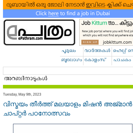
Tuesday, May 9th, 2023
വിസ്മയം തീർത്ത് മലയാളം മിഷൻ അജ്മാൻ
ചാപ്റ്റർ പഠനോത്സവം