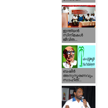
ഇന്ത്യന്‍
സിനിമകള്‍
ജീവിത...
ബഷീര്‍
അനുസ്മരണവും
സാഹിത്...