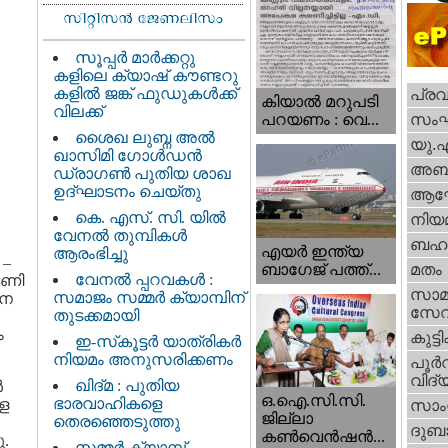
സൂപ്പർ മാർക്കറ്റു
കളിലെ ക്യാഷ് കൗണ്ടറു
കളിൽ ജങ്ക് ഫുഡുകൾക്ക്
പ്ര
കിയാല്‍ മറുപടി
വിലക്ക്
സം
പറയണം : വെ...
ശൈഖ ലുബ്ന അൽ
യു.
ഖാസിമി ഗോൾഡൻ
അബു
ഡ്രാഗൺ പുതിയ ശാഖ
ഉദ്ഘാടനം ചെയ്തു
ആഘ
കെ. എസ്. സി. യിൽ
നിയ
വേനൽ തുമ്പികൾ
ബഹു
എയര്‍ ഇന്ത്യ
ആരംഭിച്ചു
 –
ബാഗേജ് പത്ത്...
മതം
വേനൽ പ്പറവകൾ :
കണി
സാമ
സമാജം സമ്മർ ക്യാമ്പിന്
നെ
സേ
തുടക്കമായി
ം
കുട്ട
ഇ-സ്‌കൂട്ടർ യാത്രികർ
നിയമം അനുസരിക്കണം
പൂര്‍
വിദ്യ
ഖിദ്മ : പുതിയ
ൾ
ഒ.ഐ.സി.സി.
ഭാരവാഹികളെ
ള
സാംസ
ജില്ലാ
തെരഞ്ഞെടുത്തു
ദുബാ
കൺവെൻഷൻ...
.
സമ്മർ ക്യാമ്പ്