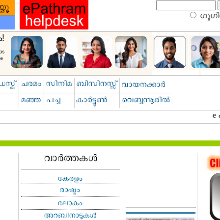
ഗൂഗിള