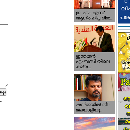
ഇ. എം. എസ്.
ആഗ്രഹിച്ച രീത...
ഇന്ത്യന്‍
എംബസി യിലെ
കമ്യ...
ം
ഷാര്‍ജയില്‍ തീ :
മലയാളിയു...