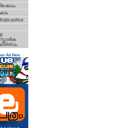
തിഷേധം
കടം
habi-police
ള
്കാരിക
്തിത്വം
our Ad Here