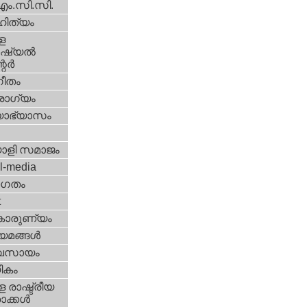
എം.സി.സി.
ിത്യം
ള
്യല്‍
ര്‍
ീതം
ോഗ്യം
യാഭ്യാസം
ാളി സമാജം
l-media
ഗതം
t
കാരുണ്യം
യമങ്ങള്‍
വസായം
ികം
 രാഷ്ട്രീയ
ക്കള്‍