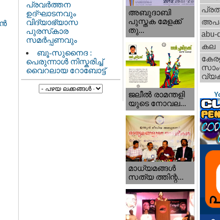
പ്രവർത്തന
പ്ര
അബുദാബി
ഉദ്ഘാടനവും
പുസ്തക മേളക്ക്
അപ
വിദ്യാഭ്യാസ
്‍
തു...
പുരസ്‌കാര
abu-d
സമർപ്പണവും
കല
ബൂ-സുനൈദ :
കേര
പെരുന്നാൾ നിസ്കരിച്ച്
സാംസ
വൈറലായ റോബോട്ട്
വ്യക
ജലീല്‍ രാമന്തളി
Y
യുടെ നോവല...
മാധ്യമങ്ങള്‍
സത്യ ത്തിന്റ...