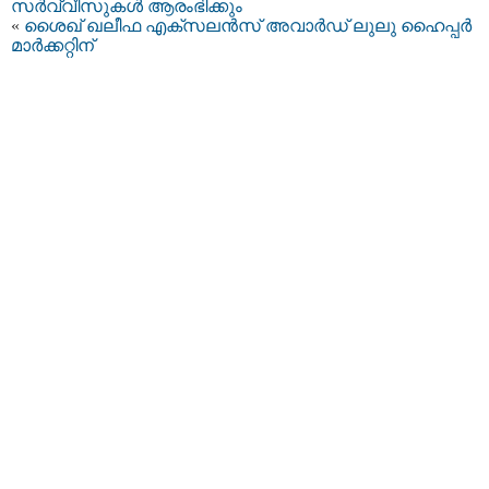
സര്‍വ്വീസുകള്‍ ആരംഭിക്കും
«
ശൈഖ് ഖലീഫ എക്സലന്‍സ് അവാർഡ് ലുലു ഹൈപ്പര്‍
മാര്‍ക്കറ്റിന്