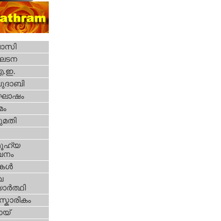
വാസി
ഘടന
എ.ഇ.
ദാബി
ോഷം
മം
മതി
ൂഹ്യ
വനം
ികള്‍
വ
ാര്‍ത്ഥി
്കാരികം
യ്‌