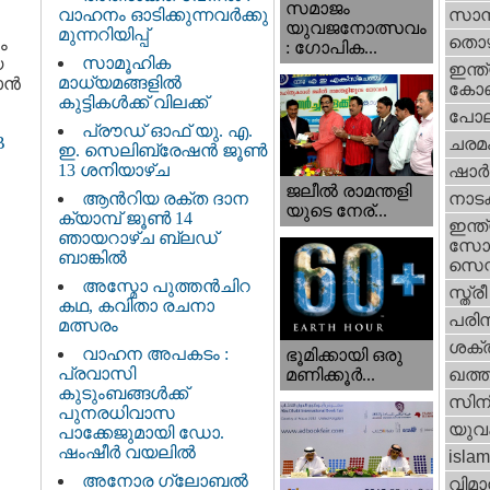
സമാജം
വാഹനം ഓടിക്കുന്നവർക്കു
സാമ്
യുവജനോത്സവം
മുന്നറിയിപ്പ്
തൊഴ
ം
: ഗോപിക...
സാമൂഹിക
യ
ഇന്ത്
മാധ്യമങ്ങളിൽ
കാൻ
കോണ്
കുട്ടികൾക്ക് വിലക്ക്
പോല
പ്രൗഡ് ഓഫ് യു. എ.
B
ചരമ
ഇ. സെലിബ്രേഷൻ ജൂൺ
13 ശനിയാഴ്ച
ഷാര്
ജലീല്‍ രാമന്തളി
ആൻറിയ രക്ത ദാന
നാട
യുടെ നേര്...
ക്യാമ്പ് ജൂൺ 14
ഇന്ത്
ഞായറാഴ്ച ബ്ലഡ്
സോഷ
ബാങ്കിൽ
സെന്റ
അസ്മോ പുത്തൻചിറ
സ്ത്രീ
കഥ, കവിതാ രചനാ
പരിസ
മത്സരം
ശക്തി
വാഹന അപകടം :
ഭൂമിക്കായി ഒരു
പ്രവാസി
മണിക്കൂര്‍...
ഖത്തര
കുടുംബങ്ങൾക്ക്
സിന
പുനരധിവാസ
യുവ
പാക്കേജുമായി ഡോ.
ഷംഷീർ വയലിൽ
islam
അനോര ഗ്ലോബൽ
വിമാ