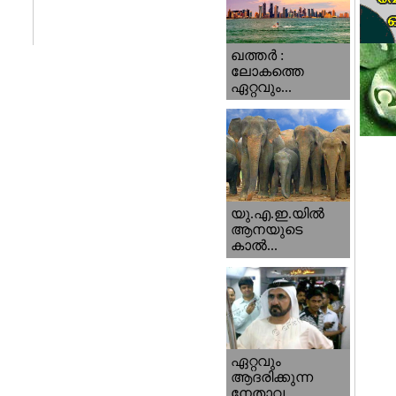
ഖത്തര്‍ :
ലോകത്തെ
ഏറ്റവും...
യു.എ.ഇ.യില്‍
ആനയുടെ
കാല്‍...
ഏറ്റവും
ആദരിക്കുന്ന
നേതാവ...