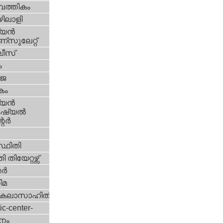
പത്തികം
ിലാളി
യന്‍
സുലേറ്റ്
ീസ്
ം
‍ജ
കം
യന്‍
്യല്‍
ര്‍
്ഥിതി
 തിയേറ്റഴ്സ്
്‍
ിമ
കലാസാഹിതി
ic-center-
നം