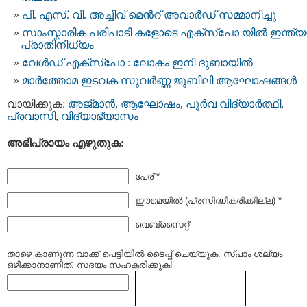
പി. എസ്. വി. അച്ചീവ്‌ മെന്‍റ് അവാര്‍ഡ് സമ്മാനിച്ചു
സാംസ്കാരിക പരിപാടി കളോടെ എക്സ്പോ യില്‍ ഇന്ത്യന
പ്രാതിനിധ്യം
വേള്‍ഡ് എക്സ്പോ : ലോകം ഇനി ദുബായില്‍
മാർത്തോമ ഇടവക സുവർണ്ണ ജൂബിലി ആഘോഷങ്ങള്‍
വായിക്കുക:
അജ്മാന്‍
,
ആഘോഷം
,
പൂര്‍വ വിദ്യാര്‍ത്ഥി
,
പ്രവാസി
,
വിദ്യാഭ്യാസം
അഭിപ്രായം എഴുതുക:
പേര് *
ഈമെയില്‍ (പ്രസിദ്ധീകരിക്കില്ല) *
വെബ്സൈറ്റ്
താഴെ കാണുന്ന വാക്ക് പെട്ടിയില്‍ ടൈപ്പ്‌ ചെയ്യുക. സ്പാം ശല്യം
ഒഴിക്കാനാണിത്. സദയം സഹകരിക്കുക!