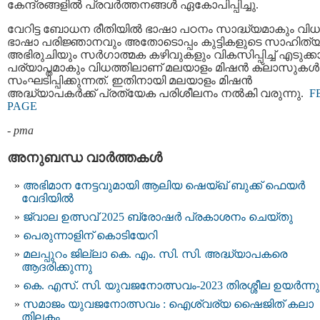
കേന്ദ്രങ്ങളിൽ പ്രവർത്തനങ്ങൾ ഏകോപിപ്പിച്ചു.
വേറിട്ട ബോധന രീതിയിൽ ഭാഷാ പഠനം സാദ്ധ്യമാകും വിധ
ഭാഷാ പരിജ്ഞാനവും അതോടൊപ്പം കുട്ടികളുടെ സാഹിത്
അഭിരുചിയും സർഗാത്മക കഴിവുകളും വികസിപ്പിച്ച് എടുക്
പര്യാപ്തമാകും വിധത്തിലാണ് മലയാളം മിഷൻ ക്ലാസുകൾ
സംഘടിപ്പിക്കുന്നത്. ഇതിനായി മലയാളം മിഷൻ
അദ്ധ്യാപകർക്ക് പ്രത്യേക പരിശീലനം നല്‍കി വരുന്നു.
F
PAGE
-
pma
അനുബന്ധ വാര്‍ത്തകള്‍
അഭിമാന നേട്ടവുമായി ആലിയ ഷെയ്ഖ് ബുക്ക് ഫെയർ
വേദിയിൽ
ജ്വാല ഉത്സവ് 2025 ബ്രോഷർ പ്രകാശനം ചെയ്തു
പെരുന്നാളിന്‌ കൊടിയേറി
മലപ്പുറം ജില്ലാ കെ. എം. സി. സി. അദ്ധ്യാപകരെ
ആദരിക്കുന്നു
കെ. എസ്. സി. യുവജനോത്സവം-2023 തിരശ്ശീല ഉയർന്നു
സമാജം യുവജനോത്സവം : ഐശ്വര്യ ഷൈജിത് കലാ
തിലകം