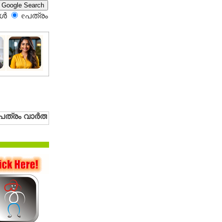
്‍
eപത്രം‍