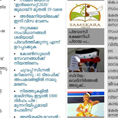
കെ.
‘ഇൻസൈറ്റ്-2026’
ത്ര
സാഹ
ജൂലായ് 9 മുതൽ 19 വരെ
കേര
അർമേനിയയിലേക്ക്
സോഷ
ഇനി വിസ വേണം
സെന്റ
സുരക്ഷാ
ോഷ
സംഗ
പ്രവാസി
സംവിധാനങ്ങൾ
ക്ഷേമനിധി
ശരിയായി
ആര
പ്രായ പ...
പ്രവർത്തിക്കുന്നു എന്ന്
വിദ്
ഉറപ്പാക്കുക
nri
കോൺസുലാർ
മലയ
സേവനങ്ങൾക്ക്
ട്
നിയന്ത്രണം
socia
്ഞു.
ചുവപ്പ് സിഗ്നൽ
ഗതാ
ി
മറികടന്നു : 41 ട്രാഫിക്
സിറിയ :
expa
അപകടങ്ങളിൽ നാലു
വെടിനിർത്തൽ
ജീവ
മരണം
അടുക്...
മാധ്
നിരത്തുകളിൽ
ി
മാലിന്യം ഇട്ടാൽ 1000
വ്യ
ദിർഹം പിഴ :
കായ
മുന്നറിയിപ്പുമായി
പോലീസ്
,
കേരള
നേതാ
അതിശക്ത വേനൽ :