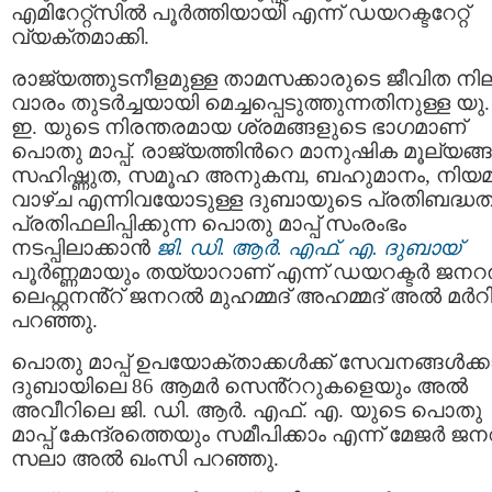
എമിറേറ്റ്സിൽ പൂർത്തിയായി എന്ന് ഡയറക്ടറേറ്റ്
വ്യക്തമാക്കി.
രാജ്യത്തുടനീളമുള്ള താമസക്കാരുടെ ജീവിത നി
വാരം തുടർച്ചയായി മെച്ചപ്പെടുത്തുന്നതിനുള്ള യു
ഇ. യുടെ നിരന്തരമായ ശ്രമങ്ങളുടെ ഭാഗമാണ്
പൊതു മാപ്പ്. രാജ്യത്തിൻറെ മാനുഷിക മൂല്യങ്ങ
സഹിഷ്ണുത, സമൂഹ അനുകമ്പ, ബഹുമാനം, നിയ
വാഴ്ച എന്നിവയോടുള്ള ദുബായുടെ പ്രതിബദ്ധ
പ്രതിഫലിപ്പിക്കുന്ന പൊതു മാപ്പ് സംരംഭം
നടപ്പിലാക്കാൻ
ജി. ഡി. ആർ. എഫ്. എ. ദുബായ്
പൂർണ്ണമായും തയ്യാറാണ് എന്ന് ഡയറക്ടർ ജന
ലെഫ്റ്റനൻ്റ് ജനറൽ മുഹമ്മദ് അഹമ്മദ് അൽ മർറ
പറഞ്ഞു.
പൊതു മാപ്പ് ഉപയോക്താക്കൾക്ക് സേവനങ്ങൾക്ക
ദുബായിലെ 86 ആമർ സെൻ്ററുകളെയും അൽ
അവീറിലെ ജി. ഡി. ആർ. എഫ്. എ. യുടെ പൊതു
മാപ്പ് കേന്ദ്രത്തെയും സമീപിക്കാം എന്ന് മേജർ 
സലാ അൽ ഖംസി പറഞ്ഞു.