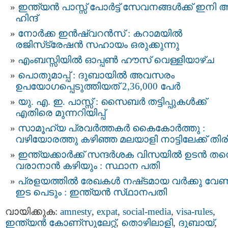
ഇന്ത്യന്‍ പാസ്സ്‌ പോർട്ട് സേവനങ്ങള്‍ക്ക് ഇനി 
ഹിന്ദ്
നോർക്ക ഇൻഷ്വറൻസ് : കറാമയിൽ
രജിസ്‌ട്രേഷൻ സഹായം ഒരുക്കുന്നു
എംബസ്സിയിൽ ഓപ്പൺ ഹൗസ് വെള്ളിയാഴ്ച
പൊതുമാപ്പ് : ദുബായിൽ അവസരം
ഉപയോഗപ്പെടുത്തിയത് 2,36,000 പേർ
യു. എ. ഇ. പാസ്സ് : സൈബർ തട്ടിപ്പുകൾക്ക്
എതിരെ മുന്നറിയിപ്പ്
സാമൂഹ്യ പ്രവർത്തകർ കൈകോർത്തു :
വഴിയോരത്തു കഴിഞ്ഞ മലയാളി നാട്ടിലേക്ക് തിരിച
ഇന്ത്യക്കാർക്ക് സന്ദർശക വിസയിൽ ഉടൻ തന്
വരാനാന്‍ കഴിയും : സ്ഥാന പതി
പ്രളയത്തില്‍ രേ​ഖ​ക​ൾ ന​ഷ്​​ട​മാ​യ വര്‍ക്കു വേ​ണ്
ഇ​ട​ പെ​ടും : ഇ​ന്ത്യ​ൻ സ്​​ഥാ​ന​പ​തി
വായിക്കുക:
amnesty
,
expat
,
social-media
,
visa-rules
,
ഇന്ത്യന്‍ കോണ്സുലേറ്റ്
,
തൊഴിലാളി
,
ദുബായ്‌
,