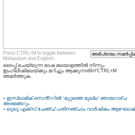
Press CTRL+M to toggle between
Malayalam and English.
ടൈപ്പ്‌ ചെയ്യുന്ന ഭാഷ മലയാളത്തില്‍ നിന്നും
ഇംഗ്ലീഷിലേയ്ക്കും മറിച്ചും ആക്കുന്നതിന് CTRL+M
അമര്‍ത്തുക.
«
ഇസ്ലാമിക് സെൻ്ററിൽ ‘മുറ്റത്തെ മുല്ല’ ഞായറാഴ്ച
അരങ്ങേറും
«
ലുലു എക്സ് ചേഞ്ച് പതിനഞ്ചാം വാർഷികം ആഘോഷിച