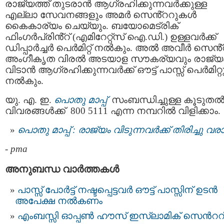
രാജ്യത്ത് തുടരാൻ ആഗ്രഹിക്കുന്നവർക്കുള്ള
എല്ലാ സേവനങ്ങളും അമർ സെൻ്ററുകൾ
കൈകാര്യം ചെയ്യും. ബയോമെട്രിക്
ഫിംഗർപ്രിൻ്റ് (എമിറേറ്റ്സ് ഐ.ഡി.) ഉള്ളവർക്ക്
ഡിപ്പാർച്ചർ പെർമിറ്റ് നൽകും. അൽ അവീർ സെൻ
അംഗീകൃത വിരൽ അടയാള സൗകര്യവും രാജ്യ
വിടാൻ ആഗ്രഹിക്കുന്നവർക്ക് ഔട്ട് പാസ്സ് പെർമിറ്റ
നൽകും.
യു. എ. ഇ.
പൊതു മാപ്പ്
സംബന്ധിച്ചുള്ള കൂടുത
വിവരങ്ങൾക്ക് 800 5111 എന്ന നമ്പറിൽ വിളിക്കാം.
പൊതു മാപ്പ് : രാജ്യം വിടുന്നവര്‍ക്ക് തിരിച്ചു വര
-
pma
അനുബന്ധ വാര്‍ത്തകള്‍
പാസ്സ് പോർട്ട് നഷ്ടപ്പെട്ടവര്‍ ഔട്ട് പാസ്സിന് ഉടൻ
അപേക്ഷ നല്‍കണം
എംബസ്സി ഓപ്പണ്‍ ഹൗസ് ഇസ്ലാമിക് സെന്‍ററി