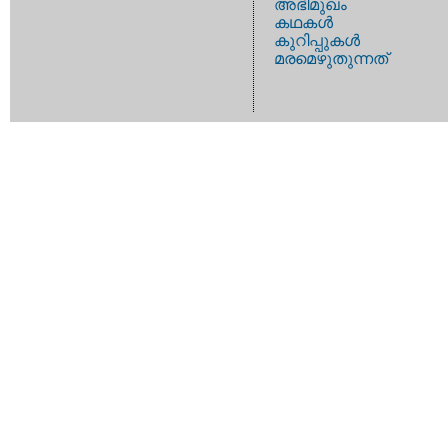
അഭിമുഖം
കഥകള്‍
കുറിപ്പുകള്‍
മരമെഴുതുന്നത്