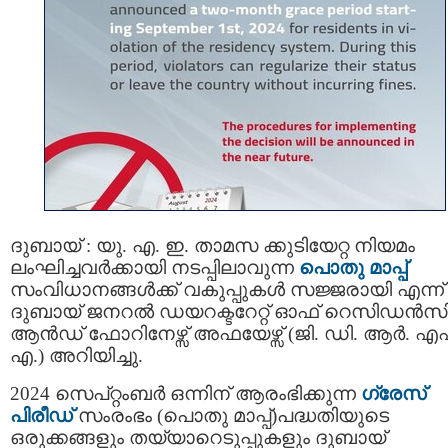
ദുബായ് : യു. എ. ഇ. താമസ ക്കുടിയേറ്റ നിയമം
ലംഘിച്ചവർക്കായി നടപ്പിലാവുന്ന
പൊതു മാപ്പ്
സംവിധാനങ്ങൾക്ക് വകുപ്പുകൾ സജ്ജരായി എന്ന്
ദുബായ് ജനറൽ ഡയറക്ടറേറ്റ് ഓഫ് റെസിഡൻസ
ആൻഡ് ഫോറിനേഴ്സ് അഫയേഴ്സ് (ജി. ഡി. ആർ. എഫ
എ.) അറിയിച്ചു.
2024 സെപ്റ്റംബർ ഒന്നിന് ആരംഭിക്കുന്ന
ഗ്രേസ്
പിരീഡ്
സംരംഭം (പൊതു മാപ്പ്)പദ്ധതിയുടെ
ഒരുക്കങ്ങളും തയ്യാറെടുപ്പുകളും ദുബായ്