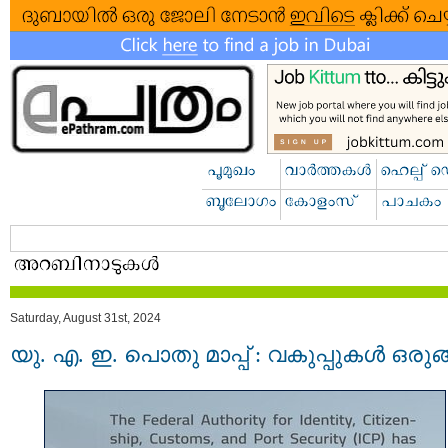
Saturday, August 31st, 2024
യു. എ. ഇ. പൊതു മാപ്പ് : വകുപ്പുകൾ ഒരുങ്