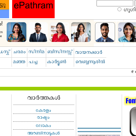
ഗൂഗിള