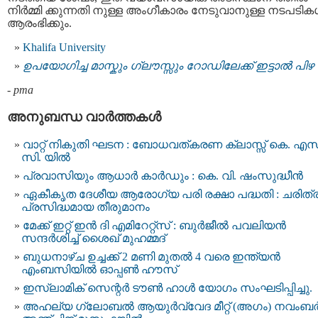
നിർമ്മി ക്കുന്നതി നുള്ള അംഗീകാരം നേടുവാനുള്ള നടപടികള
ആരംഭിക്കും.
Khalifa University
ഉപയോഗിച്ച മാസ്കും ഗ്ലൗസ്സും റോഡിലേക്ക് ഇട്ടാല്‍ പിഴ
-
pma
അനുബന്ധ വാര്‍ത്തകള്‍
വാറ്റ് നികുതി ഘടന : ബോധവത്കരണ ക്ലാസ്സ് കെ. എസ്
സി. യിൽ
പ്രവാസിയും ആധാർ കാർഡും : കെ. വി. ഷംസുദ്ധീന്‍
ഏകീകൃത ദേശീയ ആരോഗ്യ പരി രക്ഷാ പദ്ധതി : ചരിത്
പ്രസിദ്ധമായ തീരുമാനം
മേക്ക് ഇറ്റ് ഇൻ ദി എമിറേറ്റ്‌സ് : ബുർജീൽ പവലിയൻ
സന്ദർശിച്ച് ശൈഖ് മുഹമ്മദ്
ബുധനാഴ്ച ഉച്ചക്ക് 2 മണി മുതൽ 4 വരെ ഇന്ത്യൻ
എംബസിയിൽ ഓപ്പൺ ഹൗസ്
ഇസ്‌ലാമിക് സെന്റർ ടൗൺ ഹാൾ യോഗം സംഘടിപ്പിച്ചു.
അഹല്യ ഗ്ലോബൽ ആയുർവ്വേദ മീറ്റ് (അഗം) നവംബ