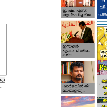
ഇ. എം. എസ്.
ആഗ്രഹിച്ച രീത...
ഇന്ത്യന്‍
എംബസി യിലെ
കമ്യ...
ഷാര്‍ജയില്‍ തീ :
ം
മലയാളിയു...