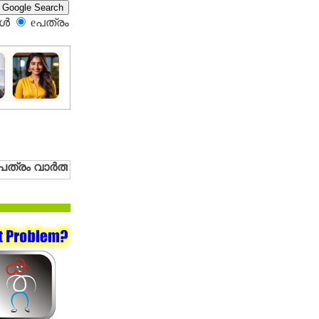
്‍
eപത്രം‍