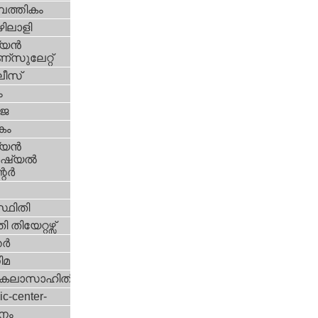
പത്തികം
ിലാളി
യന്‍
സുലേറ്റ്
ീസ്
ം
‍ജ
കം
യന്‍
്യല്‍
ര്‍
്ഥിതി
 തിയേറ്റഴ്സ്
്‍
ിമ
കലാസാഹിതി
ic-center-
നം