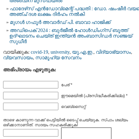
അഞ്ചിന് മുസഫയിൽ
ഫാദേഴ്‌സ് എന്‍ഡോവ്‌മെന്റ് പദ്ധതി : ഡോ. ഷംഷീര്‍ വയല
അഞ്ച് ദശ ലക്ഷം ദിര്‍ഹം നല്‍കി
മുഗള്‍ ഗഫൂര്‍ അവാര്‍ഡ് പി. ബാവാ ഹാജിക്ക്
അഡിപെക് 2024 : ബുർജീൽ ഹോൾഡിംഗ്‌സ് ബൂത്ത്
ഉദ്ഘാടനം ചെയ്ത് ഇന്ത്യൻ അംബാസിഡർ സഞ്ജയ്
സുധീർ
വായിക്കുക:
covid-19
,
university
,
യു.എ.ഇ.
,
വിദ്യാഭ്യാസം
,
വ്യവസായം
,
സാമൂഹ്യ സേവനം
അഭിപ്രായം എഴുതുക:
പേര് *
ഈമെയില്‍ (പ്രസിദ്ധീകരിക്കില്ല) *
വെബ്സൈറ്റ്
താഴെ കാണുന്ന വാക്ക് പെട്ടിയില്‍ ടൈപ്പ്‌ ചെയ്യുക. സ്പാം ശല്യം
ഒഴിക്കാനാണിത്. സദയം സഹകരിക്കുക!