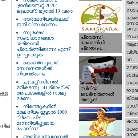
കെ.
‘ഇൻസൈറ്റ്-2026’
സാഹ
ജൂലായ് 9 മുതൽ 19 വരെ
കേര
അർമേനിയയിലേക്ക്
സോഷ
ഇനി വിസ വേണം
സെന്റ
സുരക്ഷാ
സംഗ
പ്രവാസി
സംവിധാനങ്ങൾ
ക്ഷേമനിധി
ശരിയായി
ആര
പ്രായ പ...
പ്രവർത്തിക്കുന്നു എന്ന്
വിദ്
ഉറപ്പാക്കുക
nri
കോൺസുലാർ
മലയ
സേവനങ്ങൾക്ക്
നിയന്ത്രണം
socia
ചുവപ്പ് സിഗ്നൽ
ഗതാ
മറികടന്നു : 41 ട്രാഫിക്
സിറിയ :
expa
അപകടങ്ങളിൽ നാലു
ള്ള
വെടിനിർത്തൽ
ജീവ
മരണം
അടുക്...
മാധ്
നിരത്തുകളിൽ
മാലിന്യം ഇട്ടാൽ 1000
വ്യ
ദിർഹം പിഴ :
കായ
മുന്നറിയിപ്പുമായി
 നില
പോലീസ്
കേരള
നേതാ
അതിശക്ത വേനൽ :