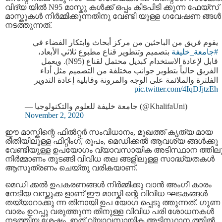
വിദ്യ യിൽ N95 മാസ്കു കൾക്ക് ഒപ്പം കിടപിടി ക്കുന്ന ഫേയ്സ്
മാസ്കുകള്‍ നിര്‍മ്മിക്കുന്നതിനു വേണ്ടി യുള്ള ഗവേഷണ ങ്ങൾ
നടത്തുന്നത്.
يقوم فريق من الباحثين من مركز أبحاث وابتكار الفضاء في
#جامعة_خليفة
بتصميم وتتطوير قناع مطبوع ثلاثي الأبعاد،
قابل لإعادة الاستخدام كبديل محتمل لقناع (N95). ويعمل
الفريق حالياً بتطوير جوانب مختلفة من التصميم مثل أداء
الفلترة والملائمة على الوجه والمرونة وقابلية إعادة التدوير
pic.twitter.com/4IqDJjtzEh
— جامعة خليفة للعلوم والتكنولوجيا (@KhalifaUni)
November 2, 2020
ഈ മാസ്കിന്റെ ഫിൽറ്റര്‍ സംവിധാനം, മുഖത്ത് കൃത്യ മായ
രീതിയിലുള്ള ഫിറ്റിംഗ്, രൂപം, മെഡിക്കൽ ആവശ്യ ങ്ങൾക്കു
വേണ്ടിയുള്ള ഉപയോഗം വ്യാവസായിക അടിസ്ഥാന ത്തിലു
നിര്‍മ്മാണം തുടങ്ങി വിവിധ തല ങ്ങളിലുള്ള സാദ്ധ്യതകള്‍
ആസൂത്രണം ചെയ്തു വരികയാണ്.
മെഡി ക്കൽ ഉപകരണങ്ങൾ നിർമ്മിക്കു വാൻ അംഗീ കാരം
നേടിയ വസ്തുക്ക ളാണ് ഈ മാസ്കി ന്റെ വിവിധ ഘടകങ്ങൾ
തയ്യാറാക്കു ന്ന തിനായി ഉപ യോഗ പ്പെടു ത്തുന്നത്. ഗുണ
വാരം ഉറപ്പു വരുത്തുന്ന തിനുള്ള വിവിധ പരി ശോധനകൾ
നടത്തിയ ശേഷം, ഇത് വ്യാവസായിക അടിസ്ഥാന ത്തിൽ