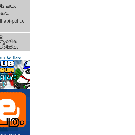
തിഷേധം
കടം
habi-police
ള
്കാരിക
്തിത്വം
our Ad Here