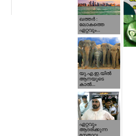
ഖത്തര്‍ :
ലോകത്തെ
ഏറ്റവും...
യു.എ.ഇ.യില്‍
ആനയുടെ
കാല്‍...
ഏറ്റവും
ആദരിക്കുന്ന
നേതാവ...