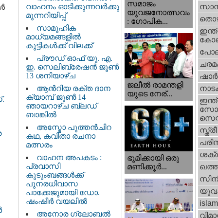
സമാജം
വാഹനം ഓടിക്കുന്നവർക്കു
സാമ്
്‍
യുവജനോത്സവം
മുന്നറിയിപ്പ്
തൊഴ
: ഗോപിക...
സാമൂഹിക
ഇന്ത്
മാധ്യമങ്ങളിൽ
കോണ്
കുട്ടികൾക്ക് വിലക്ക്
പോല
പ്രൗഡ് ഓഫ് യു. എ.
ചരമ
ഇ. സെലിബ്രേഷൻ ജൂൺ
13 ശനിയാഴ്ച
ഷാര്
ജലീല്‍ രാമന്തളി
ആൻറിയ രക്ത ദാന
നാട
യുടെ നേര്...
ക്യാമ്പ് ജൂൺ 14
.
ഇന്ത്
ഞായറാഴ്ച ബ്ലഡ്
സോഷ
ബാങ്കിൽ
സെന്റ
അസ്മോ പുത്തൻചിറ
സ്ത്രീ
ര
കഥ, കവിതാ രചനാ
പരിസ
മത്സരം
ശക്തി
വാഹന അപകടം :
ഭൂമിക്കായി ഒരു
പ്രവാസി
മണിക്കൂര്‍...
ഖത്തര
കുടുംബങ്ങൾക്ക്
സിന
പുനരധിവാസ
യുവ
പാക്കേജുമായി ഡോ.
ഷംഷീർ വയലിൽ
islam
ർ
അനോര ഗ്ലോബൽ
വിമാ