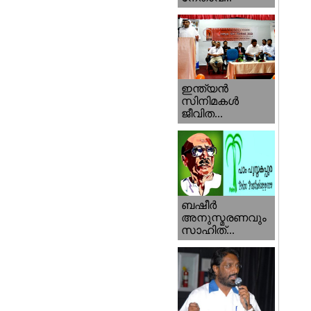
ഇന്ത്യന്‍
സിനിമകള്‍
ജീവിത...
ബഷീര്‍
അനുസ്മരണവും
സാഹിത്...