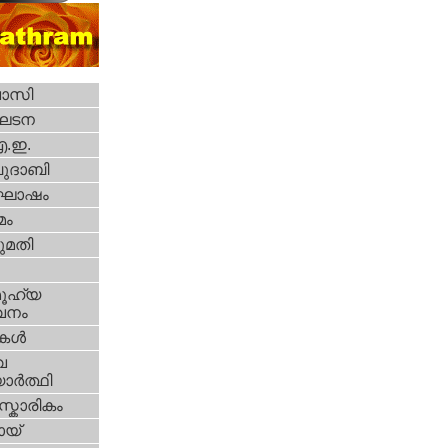
വാസി
ഘടന
എ.ഇ.
ദാബി
ോഷം
മം
മതി
ൂഹ്യ
വനം
ികള്‍
വ
ാര്‍ത്ഥി
്കാരികം
യ്‌