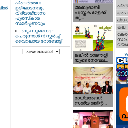
പ്രവർത്തന
പ്ര
അബുദാബി
ഉദ്ഘാടനവും
ില്‍
പുസ്തക മേളക്ക്
അപ
വിദ്യാഭ്യാസ
തു...
പുരസ്‌കാര
abu-d
സമർപ്പണവും
കല
ബൂ-സുനൈദ :
കേര
പെരുന്നാൾ നിസ്കരിച്ച്
സാംസ
വൈറലായ റോബോട്ട്
വ്യക
ജലീല്‍ രാമന്തളി
Y
യുടെ നോവല...
മാധ്യമങ്ങള്‍
സത്യ ത്തിന്റ...