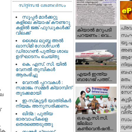
സൂപ്പർ മാർക്കറ്റു
കളിലെ ക്യാഷ് കൗണ്ടറു
കളിൽ ജങ്ക് ഫുഡുകൾക്ക്
പ്ര
കിയാല്‍ മറുപടി
വിലക്ക്
സം
പറയണം : വെ...
ശൈഖ ലുബ്ന അൽ
യു.
ഖാസിമി ഗോൾഡൻ
അബു
ഡ്രാഗൺ പുതിയ ശാഖ
ഉദ്ഘാടനം ചെയ്തു
ആഘ
കെ. എസ്. സി. യിൽ
നിയ
വേനൽ തുമ്പികൾ
ബഹു
എയര്‍ ഇന്ത്യ
ആരംഭിച്ചു
ബാഗേജ് പത്ത്...
മതം
വേനൽ പ്പറവകൾ :
സാമ
സമാജം സമ്മർ ക്യാമ്പിന്
ം
സേ
തുടക്കമായി
ലെ
കുട്ട
ഇ-സ്‌കൂട്ടർ യാത്രികർ
നിയമം അനുസരിക്കണം
പൂര്‍
്
വിദ്യ
ഖിദ്മ : പുതിയ
ഒ.ഐ.സി.സി.
ഭാരവാഹികളെ
സാംസ
ജില്ലാ
തെരഞ്ഞെടുത്തു
ൻ
ദുബാ
കൺവെൻഷൻ...
തിക
സമ്മർ ക്യാമ്പ്