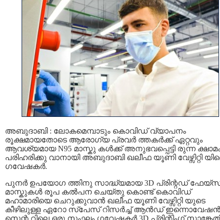
അബുദാബി : ലോകമെമ്പാടും കൊവിഡ് വ്യാപനം
രൂക്ഷമായതോടെ ആരോഗ്യ പ്രവര്‍ ത്തകര്‍ക്ക് ഏറ്റവും
ആവശ്യമായ N95 മാസ്കു കൾക്ക് അനുഭവപ്പെട്ടി രുന്ന ക്ഷാമ
പരിഹരിക്കു വാനായി അബുദാബി ഖലീഫ യൂണി വേഴ്സിറ്റി യി
ഗവേഷകര്‍.
പുനര്‍ ഉപയോഗ ത്തിനു സാദ്ധ്യമായ 3D പ്രിന്റഡ് ഫേയ്സ
മാസ്കുകൾ രൂപ കൽപന ചെയ്തു കൊണ്ട് കൊവിഡ്
മഹാമാരിയെ ചെറുക്കുവാന്‍ ഖലീഫ യൂണി വേഴ്സിറ്റി യുടെ
കീഴിലുള്ള ഏറോ സ്പേസ് റിസർച്ച് ആൻഡ് ഇന്നൊവേഷ
സെന്റ റിലെ ഒരു സംഘം ഗവേഷകര്‍ 3D പ്രിന്റിംഗ് സാങ്കേ