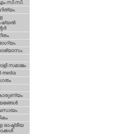
എം.സി.സി.
ിത്യം
ള
്യല്‍
ര്‍
ീതം
ോഗ്യം
യാഭ്യാസം
ാളി സമാജം
l-media
ഗതം
t
കാരുണ്യം
യമങ്ങള്‍
വസായം
ികം
 രാഷ്ട്രീയ
ക്കള്‍