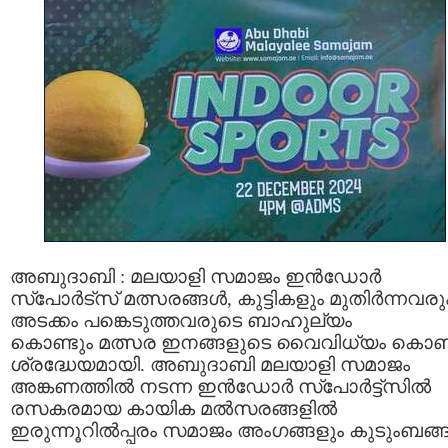
അബുദാബി : മലയാളി സമാജം ഇൻഡോർ
സ്പോർട്സ് മത്സരങ്ങൾ, കുട്ടികളും മുതിർന്നവരു
അടക്കം പങ്കെടുത്തവരുടെ ബാഹുല്യം
കൊണ്ടും മത്സര ഇനങ്ങളുടെ വൈവിധ്യം കൊണ്
ശ്രദ്ധേയമായി. അബുദാബി മലയാളി സമാജം
അങ്കണത്തിൽ നടന്ന ഇൻഡോർ സ്പോർട്ട്സിൽ
രസകരമായ കായിക മൽസരങ്ങളിൽ
ഇരുന്നൂറിൽപ്പരം സമാജം അംഗങ്ങളും കുടുംബങ്ങ