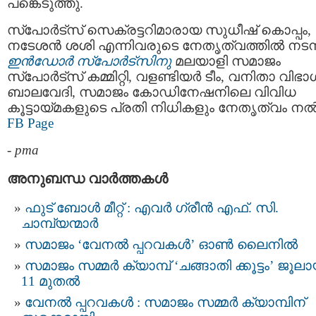
പങ്കെടുത്തു.
സ്പോർട്സ് സെക്രട്ടറിമാരായ സുധീഷ് കൊപ്പം,
നടേശൻ ശശി എന്നിവരുടെ നേതൃത്വത്തിൽ നടന
ഇൻഡോർ സ്പോർട്സിനു
മലയാളി സമാജം
സ്പോർട്സ് കമ്മിറ്റി, വളണ്ടിയർ ടീം, വനിതാ വിഭാ
ബാലവേദി, സമാജം കോഡിനേഷനിലെ വിവിധ
കൂട്ടായ്മകളുടെ പ്രതി നിധികളും നേതൃത്വം നൽ
FB Page
-
pma
അനുബന്ധ വാര്‍ത്തകള്‍
ഫുട് ബോൾ മീറ്റ് : എവർ ഗ്രീൻ എഫ്. സി.
ചാമ്പ്യന്മാർ
സമാജം ‘വേനൽ പ്പറവകൾ’ ഓണ്‍ ലൈനില്‍
സമാജം സമ്മര്‍ ക്യാമ്പ് ‘ചങ്ങാതി ക്കൂട്ടം’ ജൂലാ
11 മുതല്‍
വേനൽ പ്പറവകൾ : സമാജം സമ്മർ ക്യാമ്പിന്