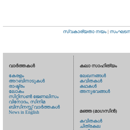
സ്വകാര്യതാ നയം
|
സംഘടനാ 
വാര്‍ത്തകള്‍
കലാ സാഹിത്യം
കേരളം
ലേഖനങ്ങള്‍
അറബിനാടുകള്‍
കവിതകള്‍
രാഷ്ട്രം
കഥകള്‍
ലോകം
അനുഭവങ്ങള്‍
സിറ്റിസണ്‍ ജേണലിസം
വിനോദം, സിനിമ
ബിസിനസ്സ് വാര്‍ത്തകള്‍
മഞ്ഞ (മാഗസിന്‍)
News in English
കവിതകള്‍
ചിത്രകല