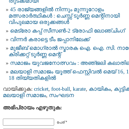
തുടക്കമായി
45 രാജ്യങ്ങളിൽ നിന്നും മുന്നൂറോളം
മത്സരാർത്ഥികൾ : ചെസ്സ് ടൂർണ്ണ മെന്റിനായി
വിപുലമായ ഒരുക്കങ്ങൾ
മെട്രോ കപ്പ് സീസൺ-2 ട്രോഫി ലോഞ്ചിംഗ്
വിന്നർ കരാട്ടെ ടീം ജപ്പാനിലേക്ക്
മുജീബ് മൊഗ്രാൽ സ്മാരക ഐ. ഐ. സി. നാ
ക്രിക്കറ്റ് ടൂർണ്ണ മെന്റ്
സമാജം യുവജനോത്സവം : അഞ്‌ജലി കലാതി
മലയാളി സമാജം യൂത്ത് ഫെസ്റ്റിവല്‍ മെയ് 16, 1
18 തിയ്യതികളിൽ
വായിക്കുക:
cricket
,
foot-ball
,
karate
,
കായികം
,
കുട്ടി
മലയാളി സമാജം
,
സംഘടന
അഭിപ്രായം എഴുതുക:
പേര് *