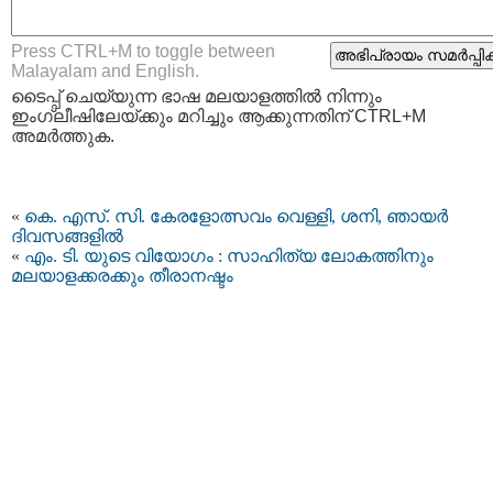
Press CTRL+M to toggle between
Malayalam and English.
ടൈപ്പ്‌ ചെയ്യുന്ന ഭാഷ മലയാളത്തില്‍ നിന്നും
ഇംഗ്ലീഷിലേയ്ക്കും മറിച്ചും ആക്കുന്നതിന് CTRL+M
അമര്‍ത്തുക.
«
കെ. എസ്. സി. കേരളോത്സവം വെള്ളി, ശനി, ഞായർ
ദിവസങ്ങളിൽ
«
എം. ടി. യുടെ വിയോഗം : സാഹിത്യ ലോകത്തിനും
മലയാളക്കരക്കും തീരാനഷ്ടം