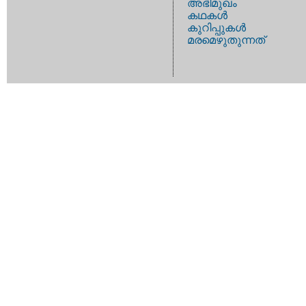
അഭിമുഖം
കഥകള്‍
കുറിപ്പുകള്‍
മരമെഴുതുന്നത്