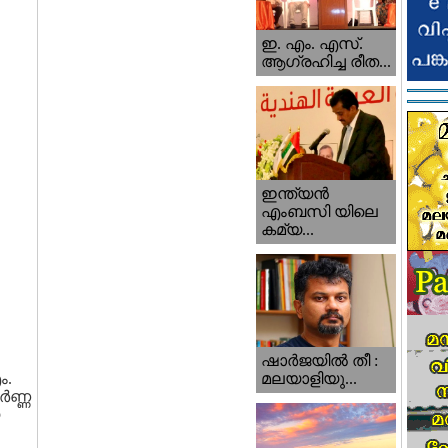
ഇ. എം. എസ്.
ആഗ്രഹിച്ച രീത...
ഇന്ത്യന്‍
എംബസി യിലെ
കമ്യ...
ഷാര്‍ജയില്‍ തീ :
ം.
മലയാളിയു...
ർണ്ണ