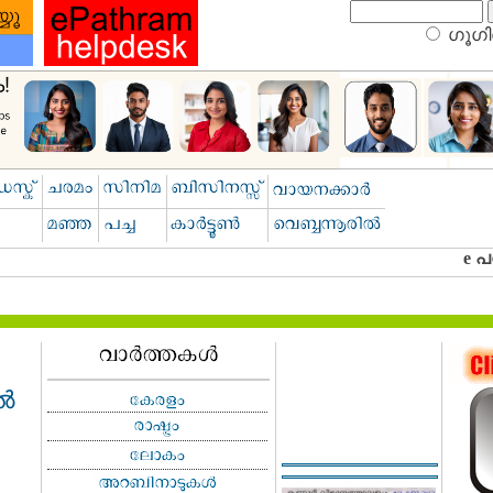
ഗൂഗിള
ിൽ