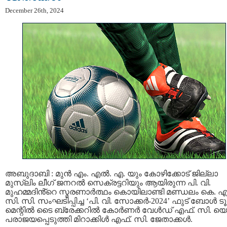
December 26th, 2024
അബുദാബി : മുൻ എം. എൽ. എ. യും കോഴിക്കോട് ജില്ലാ
മുസ്ലിം ലീഗ് ജനറൽ സെക്രട്ടറിയും ആയിരുന്ന പി. വി.
മുഹമ്മദിൻ്റെ സ്മരണാർത്ഥം കൊയിലാണ്ടി മണ്ഡലം കെ. എ
സി. സി. സംഘടിപ്പിച്ച ‘പി. വി. സോക്കർ-2024’ ഫുട് ബോൾ ടൂ
മെന്റിൽ ടൈ ബ്രേക്കറിൽ കോർണർ വേൾഡ് എഫ്. സി. യെ
പരാജയപ്പെടുത്തി മിറാക്കിൾ എഫ്. സി. ജേതാക്കൾ.