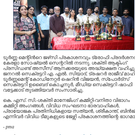
ടൂർണ്ണ മെന്റിൻറെ ജഴ്‌സി പ്രകാശനവും ട്രോഫി പ്രദർശന
കേരളാ സോഷ്യൽ സെന്ററിൽ നടന്നു. ശക്തി ആക്ടിംഗ്
പ്രസിഡണ്ട് അസീസ് ആനക്കരയുടെ അദ്ധ്യക്ഷത വഹിച്ചു
ജനറൽ സെക്രട്ടറി എ. എൽ. സിയാദ്, ട്രഷറർ രാജീവ് മാഹി
ടൂർണ്ണമെന്റ് കോഡിനേറ്റർ ഷെറിൻ വിജയൻ, സ്പോർട്സ്
സെക്രട്ടറി ഉബൈദ് കൊച്ചനൂർ, മീഡിയ സെക്രട്ടറി ഷാഫി
വട്ടേക്കാട് തുടങ്ങിയവർ സംസാരിച്ചു.
കെ. എസ്. സി.-ശക്തി മാനേജിംഗ് കമ്മിറ്റി-വനിതാ വിഭാഗം
കമ്മിറ്റി അംഗങ്ങൾ, വിവിധ സംഘടനാ ഭാരവാഹികൾ,
പ്രായോജക പ്രതിനിധികളായ സത്യൻ, ശ്രീകാന്ത്, ബിൻജ
എന്നിവർ വിവിധ ടീമുകളുടെ ജേഴ്സി പ്രകാശനത്തിന്റെ ഭാഗമാ
-
pma