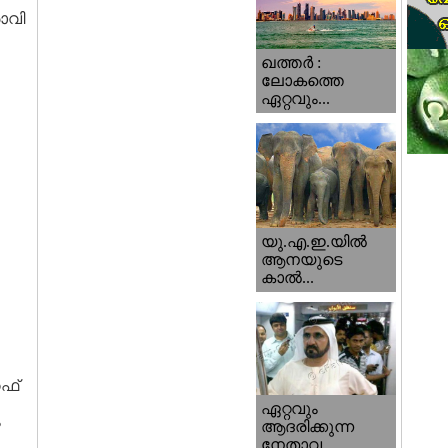
രാവി
ഖത്തര്‍ :
ലോകത്തെ
ഏറ്റവും...
യു.എ.ഇ.യില്‍
ആനയുടെ
കാല്‍...
്‌
ഏറ്റവും
ം
ആദരിക്കുന്ന
നേതാവ...