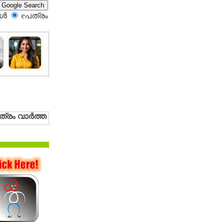
്‍
eപത്രം‍