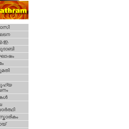
വാസി
ഘടന
എ.ഇ.
ദാബി
ോഷം
മം
മതി
ൂഹ്യ
വനം
ികള്‍
വ
ാര്‍ത്ഥി
്കാരികം
യ്‌