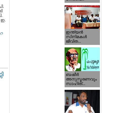
ി.
ടി
ി.
 ഇ.
ഇന്ത്യന്‍
ുറ
സിനിമകള്‍
ജീവിത...
ി
ബഷീര്‍
അനുസ്മരണവും
സാഹിത്...