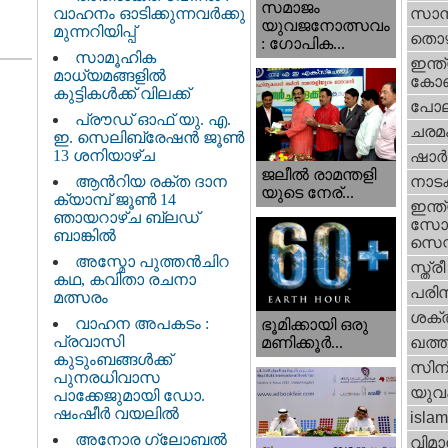
സമാജം
വാഹനം ഓടിക്കുന്നവർക്കു
സാമ്
യുവജനോത്സവം
മുന്നറിയിപ്പ്
തൊഴ
: ഗോപിക...
സാമൂഹിക
ഇന്ത്
മാധ്യമങ്ങളിൽ
കോണ്
കുട്ടികൾക്ക് വിലക്ക്
പോല
പ്രൗഡ് ഓഫ് യു. എ.
ചരമ
ഇ. സെലിബ്രേഷൻ ജൂൺ
13 ശനിയാഴ്ച
ഷാര്
ജലീല്‍ രാമന്തളി
ആൻറിയ രക്ത ദാന
നാട
യുടെ നേര്...
ക്യാമ്പ് ജൂൺ 14
ഇന്ത്
ഞായറാഴ്ച ബ്ലഡ്
സോഷ
ബാങ്കിൽ
സെന്റ
അസ്മോ പുത്തൻചിറ
സ്ത്രീ
കഥ, കവിതാ രചനാ
പരിസ
മത്സരം
ശക്തി
വാഹന അപകടം :
ഭൂമിക്കായി ഒരു
പ്രവാസി
മണിക്കൂര്‍...
ഖത്തര
കുടുംബങ്ങൾക്ക്
സിന
പുനരധിവാസ
യുവ
പാക്കേജുമായി ഡോ.
ഷംഷീർ വയലിൽ
islam
അനോര ഗ്ലോബൽ
വിമാ