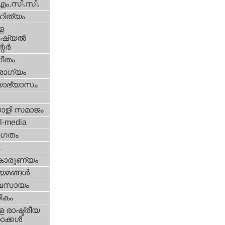
എം.സി.സി.
ിത്യം
ള
്യല്‍
ര്‍
ീതം
ോഗ്യം
യാഭ്യാസം
ാളി സമാജം
l-media
ഗതം
t
കാരുണ്യം
യമങ്ങള്‍
വസായം
ികം
 രാഷ്ട്രീയ
ക്കള്‍