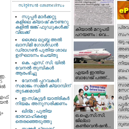
സൂപ്പർ മാർക്കറ്റു
കളിലെ ക്യാഷ് കൗണ്ടറു
കളിൽ ജങ്ക് ഫുഡുകൾക്ക്
പ്ര
കിയാല്‍ മറുപടി
വിലക്ക്
സം
പറയണം : വെ...
ശൈഖ ലുബ്ന അൽ
യു.
ഖാസിമി ഗോൾഡൻ
അബു
ഡ്രാഗൺ പുതിയ ശാഖ
ഉദ്ഘാടനം ചെയ്തു
ആഘ
കെ. എസ്. സി. യിൽ
നിയ
വേനൽ തുമ്പികൾ
ബഹു
എയര്‍ ഇന്ത്യ
ആരംഭിച്ചു
 ഇ.
ബാഗേജ് പത്ത്...
മതം
വേനൽ പ്പറവകൾ :
5
സാമ
സമാജം സമ്മർ ക്യാമ്പിന്
ടിൽ
സേ
തുടക്കമായി
എഫ്.
കുട്ട
ഇ-സ്‌കൂട്ടർ യാത്രികർ
്യൻ
നിയമം അനുസരിക്കണം
പൂര്‍
വിദ്യ
ഖിദ്മ : പുതിയ
ും
ഒ.ഐ.സി.സി.
ഭാരവാഹികളെ
സാംസ
ജില്ലാ
തെരഞ്ഞെടുത്തു
ദുബാ
കൺവെൻഷൻ...
സമ്മർ ക്യാമ്പ്