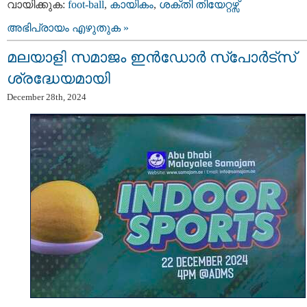
വായിക്കുക:
foot-ball
,
കായികം
,
ശക്തി തിയേറ്റഴ്സ്
അഭിപ്രായം എഴുതുക »
മലയാളി സമാജം ഇൻഡോർ സ്പോർട്സ്
ശ്രദ്ധേയമായി
December 28th, 2024