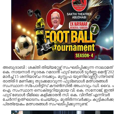
അബുദാബി : ശക്തി തിയ്യറ്റേഴ്സ് സംഘടിപ്പിക്കുന്ന നാലാമത്
കെ. നായനാർ സ്മാരക റമദാൻ ഫുട് ബോൾ ടൂർണ്ണ മെന്റ് 202
മാർച്ച്‌ 15 ശനിയാഴ്ച നടക്കും. മുസ്സഫ യൂണിവേഴ്സിറ്റി ഗ്രൗണ്
രാത്രി 8 മണിക്കു തുടക്കമാവുന്ന ഫുട്ബോൾ മത്സരങ്ങൾ
സംസ്ഥാന സ്പോർട്ട്സ് കൗൺസിൽ അംഗവും ഡി. വൈ. 
ഐ. സംസ്ഥാന സെക്രട്ടറിയുമായ വി. കെ. സനോജ്, ഇന്ത
ഫുട് ബോൾ ടീമിലെ കളിക്കാരൻ സി. കെ. വിനീത് എന്നിവർ
ചേർന്ന്‌ ഉത്‌ഘാടനം ചെയ്യും. മുതിർന്നവർക്കും കുട്ടികൾക്ക
പ്രത്യേകം മത്സരങ്ങൾ സംഘടിപ്പിക്കുന്നുണ്ട്.