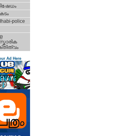
തിഷേധം
കടം
habi-police
ള
്കാരിക
്തിത്വം
our Ad Here