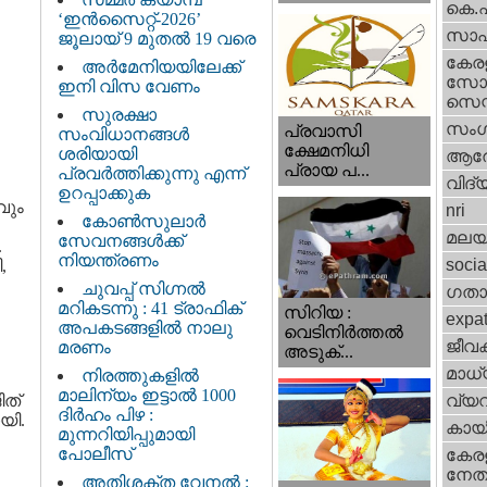
കെ.
‘ഇൻസൈറ്റ്-2026’
സാഹ
ജൂലായ് 9 മുതൽ 19 വരെ
കേര
അർമേനിയയിലേക്ക്
സോഷ
ഇനി വിസ വേണം
സെന്റ
സുരക്ഷാ
സംഗ
പ്രവാസി
സംവിധാനങ്ങൾ
ക്ഷേമനിധി
ശരിയായി
ആര
പ്രായ പ...
പ്രവർത്തിക്കുന്നു എന്ന്
വിദ്
ഉറപ്പാക്കുക
വും
nri
കോൺസുലാർ
മലയ
സേവനങ്ങൾക്ക്
.
നിയന്ത്രണം
socia
,
ചുവപ്പ് സിഗ്നൽ
ഗതാ
മറികടന്നു : 41 ട്രാഫിക്
സിറിയ :
expa
അപകടങ്ങളിൽ നാലു
വെടിനിർത്തൽ
ജീവ
മരണം
അടുക്...
മാധ്
നിരത്തുകളിൽ
മാലിന്യം ഇട്ടാൽ 1000
ിത്
വ്യ
ദിർഹം പിഴ :
യി.
കായ
മുന്നറിയിപ്പുമായി
പോലീസ്
കേരള
നേതാ
അതിശക്ത വേനൽ :