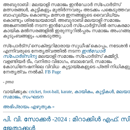
അബുദാബി : മലയാളി സമാജം ഇൻഡോർ സ്പോർട്സ്
മത്സരങ്ങൾ, കുട്ടികളും മുതിർന്നവരും അടക്കം പങ്കെടുത്തവ
ബാഹുല്യം കൊണ്ടും മത്സര ഇനങ്ങളുടെ വൈവിധ്യം
കൊണ്ടും ശ്രദ്ധേയമായി. അബുദാബി മലയാളി സമാജം
അങ്കണത്തിൽ നടന്ന ഇൻഡോർ സ്പോർട്ട്സിൽ രസകരമ
കായിക മൽസരങ്ങളിൽ ഇരുന്നൂറിൽപ്പരം സമാജം അംഗങ്ങ
കുടുംബങ്ങളും പങ്കെടുത്തു.
സ്പോർട്സ് സെക്രട്ടറിമാരായ സുധീഷ് കൊപ്പം, നടേശൻ
എന്നിവരുടെ നേതൃത്വത്തിൽ നടന്ന
ഇൻഡോർ
സ്പോർട്സിനു
മലയാളി സമാജം സ്പോർട്സ് കമ്മിറ്റി,
വളണ്ടിയർ ടീം, വനിതാ വിഭാഗം, ബാലവേദി, സമാജം
കോഡിനേഷനിലെ വിവിധ കൂട്ടായ്മകളുടെ പ്രതി നിധികളു
നേതൃത്വം നൽകി.
FB Page
-
pma
വായിക്കുക:
cricket
,
foot-ball
,
karate
,
കായികം
,
കുട്ടികള്‍
,
മലയാ
സമാജം
,
സംഘടന
അഭിപ്രായം എഴുതുക »
പി. വി. സോക്കർ -2024 : മിറാക്കിൾ എഫ്. സി
ജേതാക്കൾ