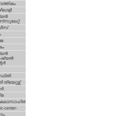
പത്തികം
ിലാളി
യന്‍
സുലേറ്റ്
ീസ്
ം
‍ജ
കം
യന്‍
്യല്‍
ര്‍
്ഥിതി
 തിയേറ്റഴ്സ്
്‍
ിമ
കലാസാഹിതി
ic-center-
നം