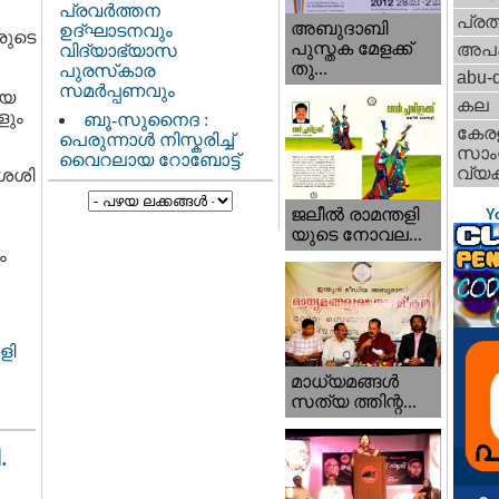
പ്രവർത്തന
പ്ര
അബുദാബി
ഉദ്ഘാടനവും
രുടെ
പുസ്തക മേളക്ക്
അപ
വിദ്യാഭ്യാസ
തു...
പുരസ്‌കാര
abu-d
സമർപ്പണവും
ായ
കല
ളും
ബൂ-സുനൈദ :
കേര
പെരുന്നാൾ നിസ്കരിച്ച്
സാംസ
വൈറലായ റോബോട്ട്
വ്യക
 ശശി
ജലീല്‍ രാമന്തളി
Y
യുടെ നോവല...
ം
ളി
മാധ്യമങ്ങള്‍
സത്യ ത്തിന്റ...
.