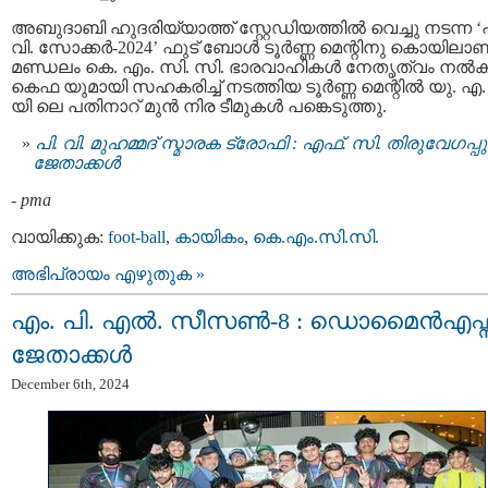
അബുദാബി ഹുദരിയ്യാത്ത് സ്റ്റേഡിയത്തിൽ വെച്ചു നടന്ന ‘പ
വി. സോക്കർ-2024’ ഫുട് ബോൾ ടൂർണ്ണ മെന്റിനു കൊയിലാണ്
മണ്ഡലം കെ. എം. സി. സി. ഭാരവാഹികൾ നേതൃത്വം നൽക
കെഫ യുമായി സഹകരിച്ച്‌ നടത്തിയ ടൂർണ്ണ മെന്റിൽ യു. എ.
യി ലെ പതിനാറ് മുൻ നിര ടീമുകൾ പങ്കെടുത്തു.
പി. വി. മുഹമ്മദ് സ്മാരക ട്രോഫി : എഫ്. സി. തിരുവേഗപ്പ
ജേതാക്കള്‍
-
pma
വായിക്കുക:
foot-ball
,
കായികം
,
കെ.എം.സി.സി.
അഭിപ്രായം എഴുതുക »
എം. പി. എൽ. സീസൺ-8 : ഡൊമൈൻഎഫ്സ
ജേതാക്കൾ
December 6th, 2024