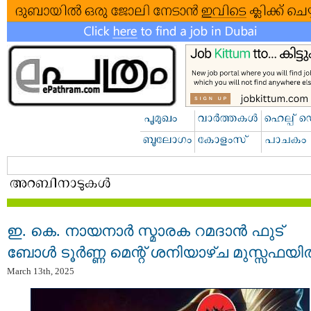
ഇ. കെ. നായനാർ സ്മാരക റമദാൻ ഫുട്
ബോൾ ടൂർണ്ണ മെന്റ് ശനിയാഴ്ച മുസ്സഫയ
March 13th, 2025