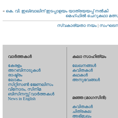
«
കെ. വി. ഇഖ്ബാലിന് ഇടപ്പാളയം യാത്രയയപ്പ് നല്‍കി
മെഹ്ഫിൽ ചെറുകഥാ മത്
സ്വകാര്യതാ നയം
|
സംഘടനാ 
വാര്‍ത്തകള്‍
കലാ സാഹിത്യം
കേരളം
ലേഖനങ്ങള്‍
അറബിനാടുകള്‍
കവിതകള്‍
രാഷ്ട്രം
കഥകള്‍
ലോകം
അനുഭവങ്ങള്‍
സിറ്റിസണ്‍ ജേണലിസം
വിനോദം, സിനിമ
ബിസിനസ്സ് വാര്‍ത്തകള്‍
മഞ്ഞ (മാഗസിന്‍)
News in English
കവിതകള്‍
ചിത്രകല
അഭിമുഖം