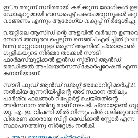
ഇൗ മരുന്ന് സ്ഥിരമായി കഴിക്കുന്ന രോഗികൾ ഉ
ഡോക്ടറു മായി ബന്ധപ്പെട്ട് പകരം മരുന്നുകൾ കുറി
വാങ്ങണം എന്നും ആരോഗ്യ വകുപ്പ് നിര്‍ദ്ദേശിച്ചു.
വയറ്റിലെ ആസിഡിന്റെ അളവില്‍ വര്‍ദ്ധന ഉണ്ടാവ
മ്പോള്‍ അനുഭവ പ്പെടുന്ന നെഞ്ച് എരിച്ചില്‍ (heart
burn) മാറ്റുവാനുള്ള മരുന്ന് ആണിത്. പ്രോട്ടോൺ
ഗുളികയുടെ നിർമ്മാ താക്കൾ സൗദി
ഫാർമസ്യൂട്ടിക്കൽ ഇൻഡ സ്ട്രീസ് ആൻഡ്
മെഡിക്കൽ അപ്ലയൻസസ് കോർപ്പറേഷന്‍ എന്ന
കമ്പനിയാണ്.
സൗദി ഫുഡ് ആൻഡ് ഡ്രഗ്ഗ് അഥോറിറ്റി മാർച്ച് 21 
നൽകിയ മുന്നറിയിപ്പിന്റെ അടിസ്ഥാന ത്തിലും
പാർശ്വ ഫലങ്ങൾ റിപ്പോർട്ട് ചെയ്തതിന്റെ
അടിസ്ഥാന ത്തിലു മാണ് നടപടി. പ്രോട്ടോൺ ഗു
യു. എ. ഇ. വിപണി യിൽ നിന്നും പിന്‍ വലിക്കുവാന്
വിതരണ ക്കാരായ സിറ്റി മെഡിക്കൽ സ്റ്റോര്‍ എന്ന
സ്ഥാപനത്തിനു നിര്‍ദ്ദേശം നല്‍കി.
ആറു മരുന്നുകൾ പിൻവലിച്ചു