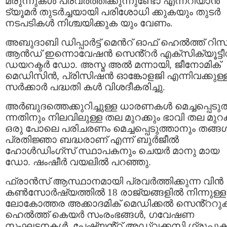
മരുന്നുകൾ പ്രവർത്തിക്കുന്നുണ്ടോ എന്നറിയാൻ
ട്യൂമർ തുടർച്ചയായി പരിശോധി ക്കുകയും തുടർ
നടപടികൾ നിശ്ചയിക്കുക യും വേണം.
അബുദാബി ഡിപ്പാർട്ട് മെൻറ് ഓഫ് ഹെൽത്ത് റിസർ
ആൻഡ് ഇന്നൊവേഷൻ സെൻ്റർ എക്‌സിക്യൂട്ടീ
ഡയറക്ടർ ഡോ. അസ്മ അൽ മന്നായി, ജീനോമിക്
മെഡിസിൻ, പ്രിസിഷൻ ഓങ്കോളജി എന്നിവക്കുള്
സർക്കാർ പദ്ധതി കൾ വിശദീകരിച്ചു.
അർബുദത്തെക്കുറിച്ചുള്ള ധാരണകൾ മെച്ചപ്പെടുത
ന്നതിനും നിലവിലുള്ള തല മുറക്കും ഭാവി തല മുറക
ഒരു പോലെ പരിചരണം മെച്ചപ്പെടുത്താനും തങ്ങ
പ്രതിജ്ഞാ ബദ്ധരാണ് എന്ന് ബുർജീൽ
ഹോൾഡിംഗ്‌സ്‌ സ്ഥാപകനും ചെയർ മാനു മായ
ഡോ. ഷംഷീർ വയലിൽ പറഞ്ഞു.
ഫ്രാൻസ് ആസ്ഥാനമായി പ്രവർത്തിക്കുന്ന വിൻ
കൺസോർഷ്യത്തിൽ 18 രാജ്യങ്ങളിൽ നിന്നുള്ള
ലോകോത്തര അക്കാദമിക് മെഡിക്കൽ സെൻ്ററു
ഹെൽത്ത് കെയർ സംരംഭങ്ങൾ, ഗവേഷണ
സംഘടനകൾ, പേഷ്യൻ്റ് അഡ്വക്കസി ഗ്രൂപ്പു