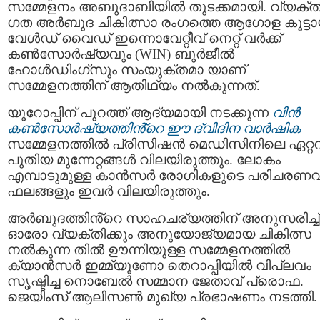
സമ്മേളനം അബുദാബിയിൽ തുടക്കമായി. വ്യക്ത
ഗത അർബുദ ചികിത്സാ രംഗത്തെ ആഗോള കൂട്ടാ
വേൾഡ് വൈഡ് ഇന്നൊവേറ്റീവ് നെറ്റ്‌ വർക്ക്
കൺസോർഷ്യവും (WIN) ബുർജീൽ
ഹോൾഡിംഗ്‌സും സംയുക്തമാ യാണ്
സമ്മേളനത്തിന് ആതിഥ്യം നൽകുന്നത്.
യൂറോപ്പിന് പുറത്ത് ആദ്യമായി നടക്കുന്ന
വിൻ
കൺസോർഷ്യത്തിൻ്റെ ഈ ദ്വിദിന വാർഷിക
സമ്മേളനത്തിൽ പ്രിസിഷൻ മെഡിസിനിലെ ഏറ്റവ
പുതിയ മുന്നേറ്റങ്ങൾ വിലയിരുത്തും. ലോകം
എമ്പാടുമുള്ള കാൻസർ രോഗികളുടെ പരിചരണവ
ഫലങ്ങളും ഇവർ വിലയിരുത്തും.
അർബുദത്തിൻ്റെ സാഹചര്യത്തിന് അനുസരിച്ച്
ഓരോ വ്യക്തിക്കും അനുയോജ്യമായ ചികിത്സ
നൽകുന്ന തിൽ ഊന്നിയുള്ള സമ്മേളനത്തിൽ
ക്യാൻസർ ഇമ്മ്യൂണോ തെറാപ്പിയിൽ വിപ്ലവം
സൃഷ്ടിച്ച നൊബേൽ സമ്മാന ജേതാവ് പ്രൊഫ.
ജെയിംസ് ആലിസൺ മുഖ്യ പ്രഭാഷണം നടത്തി.