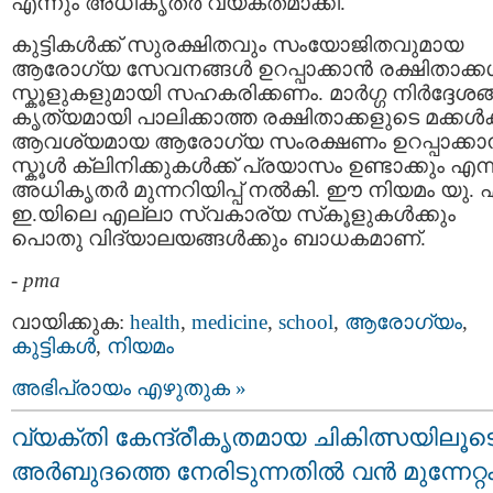
എന്നും അധികൃതര്‍ വ്യക്തമാക്കി.
കുട്ടികൾക്ക് സുരക്ഷിതവും സംയോജിതവുമായ
ആരോഗ്യ സേവനങ്ങൾ ഉറപ്പാക്കാൻ രക്ഷിതാക്
സ്കൂളുകളുമായി സഹകരിക്കണം. മാർഗ്ഗ നിർദ്ദേശങ
കൃത്യമായി പാലിക്കാത്ത രക്ഷിതാക്കളുടെ മക്കൾക്
ആവശ്യമായ ആരോഗ്യ സംരക്ഷണം ഉറപ്പാക്ക
സ്കൂൾ ക്ലിനിക്കുകൾക്ക് പ്രയാസം ഉണ്ടാക്കും എന്
അധികൃതർ മുന്നറിയിപ്പ് നൽകി. ഈ നിയമം യു. 
ഇ.യിലെ എല്ലാ സ്വകാര്യ സ്‌കൂളുകൾക്കും
പൊതു വിദ്യാലയങ്ങൾക്കും ബാധകമാണ്.
-
pma
വായിക്കുക:
health
,
medicine
,
school
,
ആരോഗ്യം
,
കുട്ടികള്‍
,
നിയമം
അഭിപ്രായം എഴുതുക »
വ്യക്തി കേന്ദ്രീകൃതമായ ചികിത്സയിലൂട
അർബുദത്തെ നേരിടുന്നതിൽ വൻ മുന്നേറ്റ