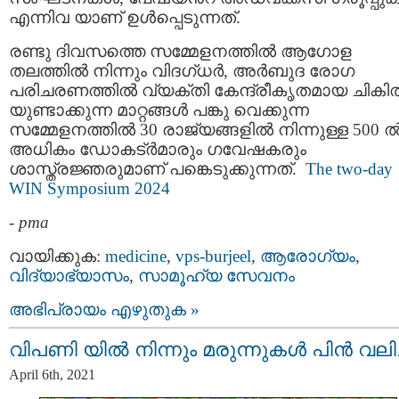
എന്നിവ യാണ് ഉൾപ്പെടുന്നത്.
രണ്ടു ദിവസത്തെ സമ്മേളനത്തിൽ ആഗോള
തലത്തിൽ നിന്നും വിദഗ്ധർ, അർബുദ രോഗ
പരിചരണത്തിൽ വ്യക്തി കേന്ദ്രീകൃതമായ ചികിത
യുണ്ടാക്കുന്ന മാറ്റങ്ങൾ പങ്കു വെക്കുന്ന
സമ്മേളനത്തിൽ 30 രാജ്യങ്ങളിൽ നിന്നുള്ള 500 
അധികം ഡോകട്ർമാരും ഗവേഷകരും
ശാസ്ത്രജ്ഞരുമാണ് പങ്കെടുക്കുന്നത്.
The two-day
WIN Symposium 2024
-
pma
വായിക്കുക:
medicine
,
vps-burjeel
,
ആരോഗ്യം
,
വിദ്യാഭ്യാസം
,
സാമൂഹ്യ സേവനം
അഭിപ്രായം എഴുതുക »
വിപണി യിൽ നിന്നും മരുന്നുകൾ പിൻ വലിച
April 6th, 2021