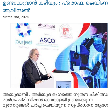
ഉണ്ടാക്കുവാൻ കഴിയും : പ്രൊഫ. ജെയിംസ
ആലിസൺ
March 2nd, 2024
അബുദാബി : അർബുദ രംഗത്തെ നൂതന ചികിത്സ
മാർഗം പ്രിസിഷൻ ഓങ്കോളജി ഉണ്ടാക്കുന്ന
മുന്നേറ്റങ്ങൾ ചർച്ച ചെയ്യുന്ന സുപ്രധാന ആ