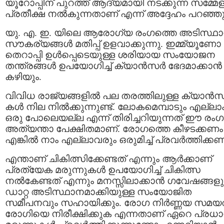
യൂറോപ്പിന് പുറത്ത് ആദ്യമായി നടക്കുന്ന സമ്മേ
പ്രതീക്ഷ നൽകുന്നതാണ് എന്ന് അദ്ദേഹം പറഞ്ഞു
യു. എ. ഇ. യിലെ ആരോഗ്യ രംഗത്തെ അടിസ്ഥ
സൗകര്യങ്ങൾ മതിപ്പ് ഉളവാക്കുന്നു. ഇമ്മ്യൂണോ
തെറാപ്പി ഉൾപ്പെടെയുള്ള ശരിയായ സംയോജന
തന്ത്രങ്ങൾ ഉപയോഗിച്ച് ക്യാൻസർ ഭേദമാക്കാൻ
കഴിയും.
വിവിധ രാജ്യങ്ങളിൽ പല തരത്തിലുള്ള ക്യാൻ
കൾ നില നിൽക്കുന്നുണ്ട്. ലോകമെമ്പാടും എല്ലാ
ഒരു പോലെയല്ല എന്ന് തിരിച്ചറിയുന്നത് ഈ രംഗത
അത്യന്താ പേക്ഷിതമാണ്. രോഗത്തെ കീഴടക്കണം
എങ്കിൽ നാം എല്ലാവരും ഒരുമിച്ച് പ്രവർത്തിക്കണ
എന്താണ് ചികിത്സിക്കേണ്ടത് എന്നും ആർക്കാണ്
പ്രത്യേക മരുന്നുകൾ ഉപയോഗിച്ച് ചികിത്സ
നൽകേണ്ടത് എന്നും മനസ്സിലാക്കാൻ ഗവേഷങ്ങളു
ഡാറ്റ അടിസ്ഥാനമാക്കിയുള്ള സംയോജിത
സമീപനവും സഹായിക്കും. രോഗ നിർണ്ണയ സമയത
രോഗിയെ നിരീക്ഷിക്കുക എന്നതാണ് ഏറെ പ്രധാ