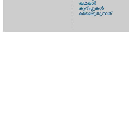
കഥകള്‍
കുറിപ്പുകള്‍
മരമെഴുതുന്നത്