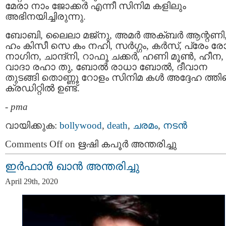
മേരാ നാം ജോക്കര്‍ എന്നീ സിനിമ കളിലും
അഭിനയിച്ചിരുന്നു.
ബോബി, ലൈലാ മജ്നു, അമര്‍ അക്ബര്‍ ആന്റണി
ഹം കിസീ സെ കം നഹി, സർഗ്ഗം, കർസ്, പ്രേം രോ
നാഗിന, ചാന്ദ്‌നി, റാഫൂ ചക്കര്‍, ഹണി മൂൺ, ഹീന,
വാദാ രഹാ തു, ബോൽ രാധാ ബോൽ, ദീവാന
തുടങ്ങി തൊണ്ണൂ റോളം സിനിമ കള്‍ അദ്ദേഹ ത്തിന
ക്രഡിറ്റില്‍ ഉണ്ട്.
-
pma
വായിക്കുക:
bollywood
,
death
,
ചരമം
,
നടന്‍
Comments Off
on ഋഷി കപൂർ അന്തരിച്ചു
ഇര്‍ഫാന്‍ ഖാന്‍ അന്തരിച്ചു
April 29th, 2020