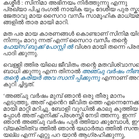
കശ്മീര്‍ : സിനിമാ അഭിനയം നിര്‍ത്തുന്നു എന്നു
പ്രഖ്യാ പിച്ച ദംഗല്‍ നായിക യും ദേശീയ പുര സ്ക
ജേതാവു മായ സൈറാ വസീം സാമൂഹിക മാധ്യ
ങ്ങളില്‍ താര മായി മാറി.
മത പര മായ കാരണങ്ങള്‍ കൊണ്ടാണ് സിനിമ യില
നിന്നും മാറു ന്നത് എന്ന് സൈറാ വസീം തന്റെ
ഫേയ്സ് ബുക്ക് പോസ്റ്റി ല്‍
വിശദ മായി തന്നെ പ്ര
പാദി ക്കുന്നു.
വെള്ളി ത്തിര യിലെ ജീവിതം തന്റെ മതവിശ്വാസത
ബാധി ക്കുന്നു എന്ന തിനാല്‍
അഞ്ചു വര്‍ഷം നീണ്
തന്റെ കരിയര്‍ അവ സാനി പ്പിക്കുന്നു
എന്നാണ് അവര
കുറി ച്ചിട്ടത്.
‘അഞ്ചു വർഷം മുമ്പ് ഞാൻ ഒരു തീരു മാനം
എടുത്തു, അത് എൻെറ ജീവിത ത്തെ എന്നെന്നേക്
മായി മാറ്റി മറിച്ചു. ബോളി വുഡില്‍ കാലു കുത്തിയ
പ്പോള്‍ അത് എനിക്ക് പ്രശസ്തി നേടി ത്തന്നു. ഇന്ന്
ഞാൻ അഞ്ചു വർഷം പൂർ ത്തിയാ ക്കുമ്പോൾ, 
വ്യക്തിത്വ ത്തിൽ ഞാൻ യഥാർത്ഥ ത്തിൽ സന്തു
യല്ല എന്ന് ഏറ്റു പറ യാൻ ആഗ്രഹിക്കുന്നു,