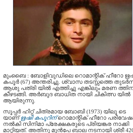
മുംബൈ : ബോളിവുഡിലെ റൊമാന്റിക് ഹീറോ ഋ
കപൂർ (67) അന്തരിച്ചു. ശ്വാസ തടസ്സത്തെ തുടര്‍ന്ന
ആശു പത്രി യില്‍ എത്തിച്ചു എങ്കിലും മരണ ത്തിന
കീഴടങ്ങി. അര്‍ബുദ ബാധിത നായി ചികിത്സ യില്‍
ആയിരുന്നു.
സൂപ്പര്‍ ഹിറ്റ് ചിത്രമായ ബോബി (1973) യിലൂ ടെ
യാണ്
ഋഷി കപൂറിന്
റൊമാന്റിക് ഹീറോ പരിവേഷ
നല്‍കി സിനിമാ പ്രേക്ഷകരുടെ പ്രിയങ്കര നാക്കി
മാറ്റിയത്. അതിനു മുന്‍പേ ബാല നടനായി ശ്രീ 42