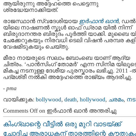
ആയിരുന്നു അദ്ദേഹത്തെ പെട്ടെന്നു
ശ്രദ്ധേയനാക്കിയത്.
രാജസ്ഥാന്‍ സ്വദേശിയായ
ഇർഫാൻ ഖാൻ
, ഡല്
യിലെ നാഷണൽ സ്കൂൾ ഓഫ് ഡ്രാമ യിൽ നിന്ന്
ബിരുദാനന്തര ബിരുദം പൂർത്തി യാക്കി. മുബൈ യി
ചേക്കേറുകയും നിരവധി ടെലി വിഷൻ പരമ്പര കളി
വേഷമിടുകയും ചെയ്തു.
മീരാ നായരുടെ സലാം ബോംബെ യാണ് ആദ്യ
ചിത്രം. ‘പാൻസിംഗ് തോമര്‍’ എന്ന സിനിമ യിലൂട
മികച്ച നടനുള്ള ദേശീയ പുരസ്കാരം ലഭിച്ചു. 2011 -ല്
പദ്മശ്രീ നല്‍കി അദ്ദേഹത്തെ രാജ്യം ആദരിച്ചു.
-
pma
വായിക്കുക:
bollywood
,
death
,
hollywood
,
ചരമം
,
നടന
Comments Off
on ഇര്‍ഫാന്‍ ഖാന്‍ അന്തരിച്ചു
കിംഗ്ഖാന്റെ വീട്ടിൽ ഒരു മുറി വാടയ്ക്ക്
ചോദിച്ച ആരാധകന് താരത്തിന്റെ കൗതുക