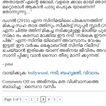
അതായത് എന്റെ ജോലി, വളരെ ക്കാല മായി ഞാ
മറ്റൊരാള്‍ ആകാൻ പാടു പെടുക യാണെന്ന്
തോന്നുന്നു…’
ദംഗല്‍ (2016) എന്ന സിനിമയിലെ പ്രകടനത്തിന്
മികച്ച സഹ താര ത്തിനും സീക്രട്ട് സൂപ്പര്‍ സ്റ്റാര്‍ (2
എന്ന ചിത്ര ത്തിന് മികച്ച നടിക്കുമുള്ള ദേശീയ പു
സ്‌കാ രം കരസ്ഥ മാക്കിയ ഈ നടി ‘സ്‌കൈ ഈസ
പിങ്ക് ‘ എന്ന സിനിമ യിലാണ് അവസാനം വേഷം
ഇട്ടത്. ഈ വർഷം ഒക്ടോബറില്‍ സിനിമ റിലീസ്
ചെയ്യാന്‍ ഇരിക്കെ യാണ് അഭിനയ ജീവിതം അ
സാനി പ്പിക്കു വാന്‍ സൈറ തീരു മാനി ക്കുന്നത്.
-
pma
വായിക്കുക:
bollywood
,
നടി
,
ബഹുമതി
,
വിവാദം
Comments Off
on അഭിനയം മത വിശ്വാസത്തെ
ബാധിച്ചു : സൈറാ വസീം
Page 3 of 5
«
1
2
3
4
5
»