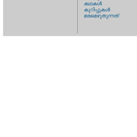
കഥകള്‍
കുറിപ്പുകള്‍
മരമെഴുതുന്നത്