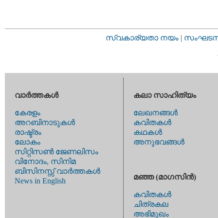
സ്വകാര്യതാ നയം
|
സംഘടനാ 
വാര്‍ത്തകള്‍
കലാ സാഹിത്യം
കേരളം
ലേഖനങ്ങള്‍
അറബിനാടുകള്‍
കവിതകള്‍
രാഷ്ട്രം
കഥകള്‍
ലോകം
അനുഭവങ്ങള്‍
സിറ്റിസണ്‍ ജേണലിസം
വിനോദം, സിനിമ
ബിസിനസ്സ് വാര്‍ത്തകള്‍
മഞ്ഞ (മാഗസിന്‍)
News in English
കവിതകള്‍
ചിത്രകല
അഭിമുഖം