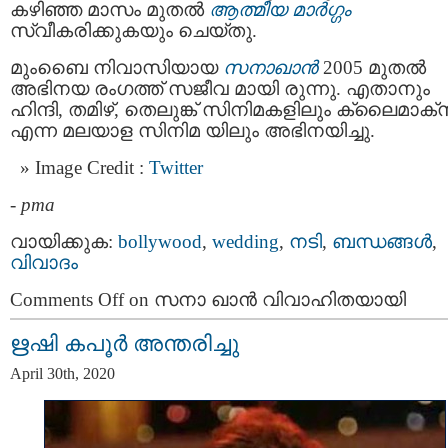
കഴിഞ്ഞ മാസം മുതല്‍
ആത്മീയ മാര്‍ഗ്ഗം
സ്വീകരിക്കുകയും ചെയ്തു.
മുംബെെ നിവാസിയായ
സനാഖാന്‍
2005 മുതല്‍
അഭിനയ രംഗത്ത് സജീവ മായി രുന്നു. എതാനും
ഹിന്ദി, തമിഴ്, തെലുങ്ക് സിനിമകളിലും ക്ലൈമാക്‌
എന്ന മലയാള സിനിമ യിലും അഭിനയിച്ചു.
Image Credit :
Twitter
-
pma
വായിക്കുക:
bollywood
,
wedding
,
നടി
,
ബന്ധങ്ങള്‍
,
വിവാദം
Comments Off
on സനാ ഖാൻ വിവാഹിതയായി
ഋഷി കപൂർ അന്തരിച്ചു
April 30th, 2020