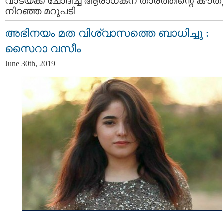
വാടയ്ക്ക് ചോദിച്ച ആരാധകന് താരത്തിന്റെ കൗത
നിറഞ്ഞ മറുപടി
അഭിനയം മത വിശ്വാസത്തെ ബാധിച്ചു :
സൈറാ വസീം
June 30th, 2019