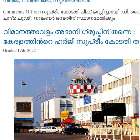
നിയമം
,
സാങ്കേതികം
,
സുപ്രീംകോടതി
Comments Off
on സുപ്രീം കോടതി ചീഫ് ജസ്റ്റിസ്സായി ഡി. വ
ചന്ദ്ര ചൂഢ് : നവംബര്‍ ഒമ്പതിന് സ്ഥാനമേല്‍ക്കും
വിമാനത്താവളം അദാനി ഗ്രൂപ്പിന് തന്നെ :
കേരളത്തിന്‍റെ ഹർജി സുപ്രീം കോടതി തള
October 17th, 2022