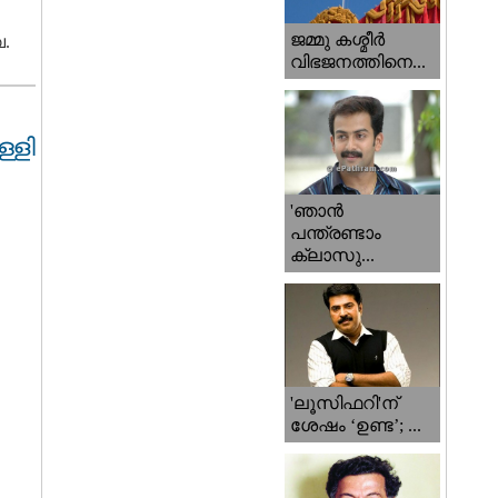
ജമ്മു കശ്മീ‍ർ
ൈ.
വിഭജനത്തിനെ...
്ളി
'ഞാന്‍
പന്ത്രണ്ടാം
ക്ലാസു...
'ലൂസിഫറി'ന്
ശേഷം ‘ഉണ്ട’; ...