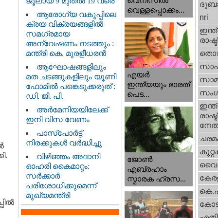
വെനീസില്‍
ജൂലായ് 9 മുതൽ 19 വരെ
ദുബാ
വെള്ളപ്പൊക്കം...
ആരോഗ്യ വകുപ്പിലെ
nri
ക്രയ വിക്രയങ്ങളിൽ
ഇന്ത്
സമഗ്രമായ
രാഷ്ട
അന്വേഷണം നടത്തും :
മന്ത്രി കെ. മുരളീധരൻ
തൊഴ
സാഹ
ആഘോഷങ്ങളിലും
എയര്‍
മത ചടങ്ങുകളിലും യൂണി
സാമ
ഇന്ത്യയും ഭാരത്
ഫോമിൽ പങ്കെടുക്കരുത് :
സംഗ
പെട...
ഡി. ജി. പി.
ഇന്ത്
അർമേനിയയിലേക്ക്
രാഷ്ട
ഇനി വിസ വേണം
നേതാ
പാസ്‌പോർട്ട്
ചരമ
നിരക്കുകൾ വർദ്ധിച്ചു
‍
കുറ്
ി.
വിഴിഞ്ഞം അദാനി
ജോണ്‍
വൈദ
ഓഹരി കൈമാറ്റം:
എബ്രഹാം
സർക്കാർ
കേരള
സ്മാരക ഹ്രസ...
പരിശോധിക്കുമെന്ന്
കെ.
മുഖ്യമന്ത്രി
ില്‍
കോട
എതിര്