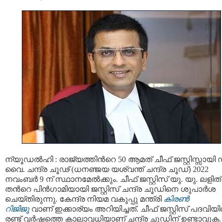
ന്യൂഡൽഹി : രാജ്യത്തിന്‍റെ 50 ആമത് ചീഫ് ജസ്റ്റിസ്സായി 
വൈ. ചന്ദ്ര ചൂഢ് (ധനഞ്ജയ യശ്വന്ത് ചന്ദ്ര ചൂഡ്) 2022
നവംബർ 9 ന് സ്ഥാനമേല്‍ക്കും. ചീഫ് ജസ്റ്റിസ് യു. യു. ലളിത്
തന്‍റെ പിൻഗാമിയായി ജസ്റ്റിസ് ചന്ദ്ര ചൂഡിനെ ശുപാർശ
ചെയ്തിരുന്നു. കേന്ദ്ര നിയമ വകുപ്പു മന്ത്രി
കിരൺ
റിജിജു
വാണ് ഇക്കാര്യം അറിയിച്ചത്. ചീഫ് ജസ്റ്റിസ് പദവിയില
രണ്ട് വര്‍ഷത്തെ കാലാവധിയാണ് ചന്ദ്ര ചൂഡിന് ഉണ്ടാവുക.