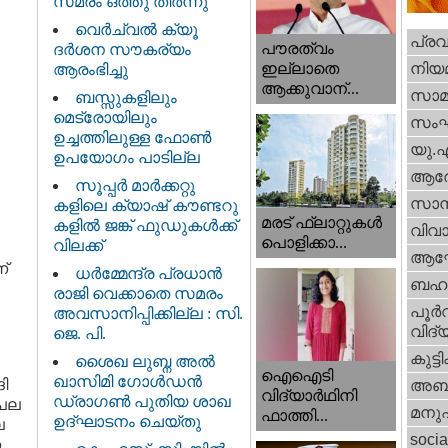
സമരം ഒത്തു തീർന്നു
വെര്‍ച്വല്‍ ക്യൂ
പ്ര
പൗരത്വം
ദര്‍ശന സൗകര്യം
നിയ
ഇല്ലാതെ
ആരംഭിച്ചു
ആക്കുവാന്...
സാമ
ബസ്സുകളിലും
മെട്രോയിലും
സം
ഉച്ചത്തിലുള്ള ഫോൺ
യു.
ഉപയോഗം പാടില്ല
ആര
സൂപ്പർ മാർക്കറ്റു
സാമ്
കളിലെ ക്യാഷ് കൗണ്ടറു
മരട് ഫ്ലാറ്റുകൾ
കളിൽ ജങ്ക് ഫുഡുകൾക്ക്
വിവാ
പൊളിക്കാ...
വിലക്ക്
ആഘ
്
ധര്‍മ്മേന്ദ്ര പ്രധാൻ
ബഹു
രാജി വെക്കാതെ സമരം
പൂര്‍
അവസാനിപ്പിക്കില്ല : സി.
വിദ്യ
ജെ. പി.
കുട്ട
ശൈഖ ലുബ്ന അൽ
ഐഐടി
ഖാസിമി ഗോൾഡൻ
ി
അബു
വിദ്യാര്‍ഥിനി
ഡ്രാഗൺ പുതിയ ശാഖ
 പല
മനു
ഫാത്തി...
ഉദ്ഘാടനം ചെയ്തു
ല
socia
ന