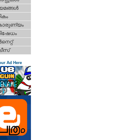
യമങ്ങള്‍
ികം
കാരുണ്യം
തിഷേധം
‍നെറ്റ്‌
ീസ്
our Ad Here