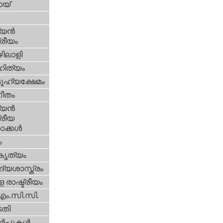
യ്‌
യന്‍
്രീയം
ിലാളി
ിത്യം
ൂഹ്യക്ഷേമം
ീതം
യന്‍
്രീയ
ക്കള്‍
ം
റകൃത്യം
്യശാസ്ത്രം
 രാഷ്ട്രീയം
എം.സി.സി.
തി
‍പ്പുകള്‍