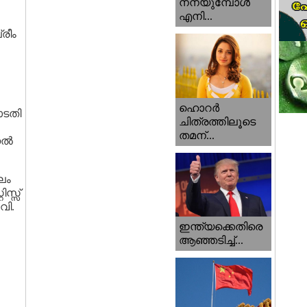
നനയുമ്പോള്‍
എനി...
രീം
ഹൊറര്‍
ോടതി
ചിത്രത്തിലൂടെ
തമന്...
ല്‍
ലം
സ്സ്
വി.
ഇന്ത്യക്കെതിരെ
ആഞ്ഞടിച്ച്...