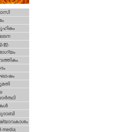
വാസി
മം
ൂഹികം
ഘടന
എ.ഇ.
ോഗ്യം
പത്തികം
ദം
ോഷം
മതി
വ
ാര്‍ത്ഥി
ികള്‍
ദാബി
ഷ്യാവകാശം
l-media