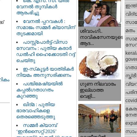
കെ. എസ്. സി. യിൽ
ഇന്ത
വേനൽ തുമ്പികൾ
ആരംഭിച്ചു
വിദ്
വേനൽ പ്പറവകൾ :
ക്
സാങ്
സമാജം സമ്മർ ക്യാമ്പിന്
മതം
ശിവാംഗി..
തുടക്കമായി
നാവികസേനയുടെ
സാമ
പാസ്സ്പോർട്ട്-വിസാ
ആദ...
സേ
സേവനം : പുതിയ കരാർ
keral
ഡൽഹി ഹൈക്കോടതി റദ്ദ്
gove
ചെയ്തു
ഗതാ
ഇ-സ്‌കൂട്ടർ യാത്രികർ
നിയമം അനുസരിക്കണം
സ്ത്രീ
ികം
പശ്ചിമേഷ്യയിൽ
വ്യ
ഗുണ നിലവാരം
കപ്പൽഗതാഗതം
ഇല്ലാത്ത
പരിസ
കുറഞ്ഞു
വെളി...
covi
ഖിദ്മ : പുതിയ
കേരള
ഭാരവാഹികളെ
നേതാ
തെരഞ്ഞെടുത്തു
expa
സമ്മർ ക്യാമ്പ്
‘ഇൻസൈറ്റ്-2026’
സാംസ