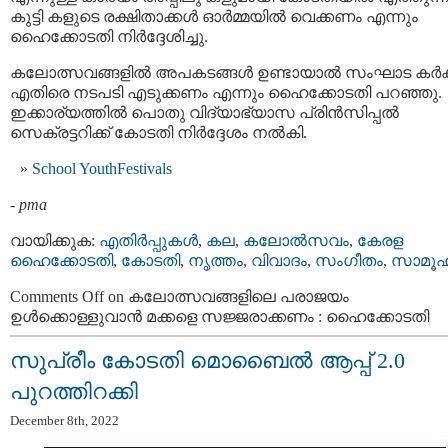
കുട്ടി കളുടെ രക്ഷിതാക്കള്‍ ഓര്‍മ്മയില്‍ വെക്കണം എന്നും
ഹൈക്കോടതി നിര്‍ദ്ദേശിച്ചു.
കലോത്സവങ്ങളില്‍ അപകടങ്ങള്‍ ഉണ്ടായാൽ സംഘാട കർക്
എതിരെ നടപടി എടുക്കണം എന്നും ഹൈക്കോടതി പറഞ്ഞു.
ഇക്കാര്യത്തിൽ പൊതു വിദ്യാഭ്യാസ പ്രിൻസിപ്പൽ
സെക്രട്ടറിക്ക് കോടതി നിർദ്ദേശം നൽകി.
School YouthFestivals
-
pma
വായിക്കുക:
എതിര്‍പ്പുകള്‍
,
കല
,
കലോൽസവം
,
കേരള
ഹൈക്കോടതി
,
കോടതി
,
നൃത്തം
,
വിവാദം
,
സംഗീതം
,
സാമൂഹ
Comments Off
on കലോത്സവങ്ങളിലെ പരാജയം
ഉൾക്കൊള്ളുവാൻ മക്കളെ സജ്ജരാക്കണം : ഹൈക്കോടതി
സുപ്രീം കോടതി മൊബൈല്‍ ആപ്പ് 2.0
പുറത്തിറക്കി
December 8th, 2022