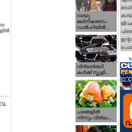
മാധ്
വായു
കായ
മലിനീകരണം :
ജീവ
ലേ
ഡൽഹിയിൽ ...
ില്‍
പ്ര
ഇന്റര്
പോല
Y
വിദ്യാർത്ഥി
കൾക്ക് സ്കൂളി...
ൈ.
പഴങ്ങളില്‍
നിന്നും വീര്യം...