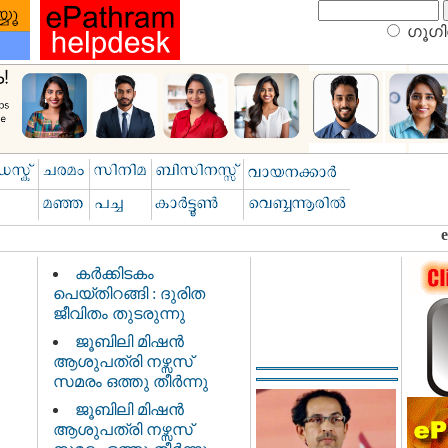
ഗൂഗിള
കർക്കിടകം
പെയ്തിറങ്ങി : ദുരിത
ജീവിതം തുടരുന്നു
ജൂബിലി മിഷൻ
ആശുപത്രി നഴ്സസ്
സമരം ഒത്തു തീർന്നു
ജൂബിലി മിഷൻ
ആശുപത്രി നഴ്സസ്