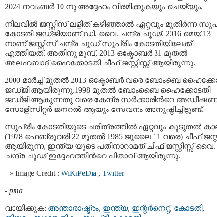
2024 നവംബര്‍ 10 നു അദ്ദേഹം വിരമിക്കുകയും ചെയ്യും.
നിലവിൽ ജസ്റ്റിസ് ലളിത് കഴിഞ്ഞാൽ ഏറ്റവും മുതിർന്ന സുപ്
കോടതി ജഡ്ജിയാണ് ഡി. വൈ. ചന്ദ്ര ചൂഢ്. 2016 മെയ് 13
നാണ് ജസ്റ്റിസ് ചന്ദ്ര ചൂഡ് സുപ്രീം കോടതിയിലേക്ക്
എത്തിയത്. അതിനു മുമ്പ്, 2013 ഒക്ടോബർ 31 മുതൽ
അലഹബാദ് ഹൈക്കോടതി ചീഫ് ജസ്റ്റിസ്സ് ആയിരുന്നു.
2000 മാർച്ച് മുതൽ 2013 ഒക്ടോബര്‍ വരെ ബോംബെ ഹൈക്ക
ജഡ്ജി ആയിരുന്നു.1998 മുതല്‍ ബോംബൈ ഹൈക്കോടതി
ജഡ്ജി ആകുന്നതു വരെ കേന്ദ്ര സര്‍ക്കാരിന്‍റെ അഡീഷണ
സോളിസിറ്റര്‍ ജനറല്‍ ആയും സേവനം അനുഷ്ഠിച്ചിട്ടുണ്ട്.
സുപ്രീം കോടതിയുടെ ചരിത്രത്തില്‍ ഏറ്റവും കൂടുതല്‍ കാ
(1978 ഫെബ്രുവരി 22 മുതല്‍ 1985 ജൂലൈ 11 വരെ) ചീഫ് ജസ്റ്റി
ആയിരുന്ന, ഇന്ത്യ യുടെ പതിനാറാമത് ചീഫ് ജസ്റ്റിസ്സ് വൈ. 
ചന്ദ്ര ചൂഢ് ഇദ്ദേഹത്തിന്‍റെ പിതാവ് ആയിരുന്നു.
Image Credit :
WiKiPeDia
,
Twitter
-
pma
വായിക്കുക:
അന്താരാഷ്ട്രം
,
ഇന്ത്യ
,
ഇന്റര്‍നെറ്റ്‌
,
കോടതി
,