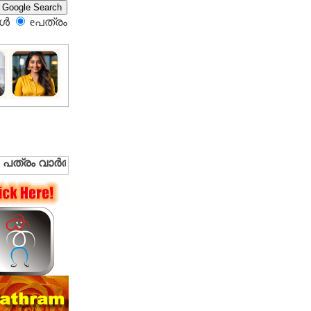
്‍
eപത്രം‍