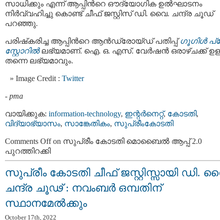
സാധിക്കും എന്ന് ആപ്പിന്‍റെ ഔദ്യോഗിക ഉല്‍ഘാടനം
നിര്‍വ്വഹിച്ചു കൊണ്ട് ചീഫ് ജസ്റ്റിസ് ഡി. വൈ. ചന്ദ്ര ചൂഡ്
പറഞ്ഞു.
പരിഷ്‌കരിച്ച ആപ്പിന്‍റെ ആന്‍ഡ്രോയ്ഡ് പതിപ്പ്
ഗൂഗിള്‍ പ്
സ്റ്റോറില്‍
ലഭ്യമാണ്. ഐ. ഒ. എസ്. വേര്‍ഷന്‍ ഒരാഴ്ചക്ക് ഉള്ള
തന്നെ ലഭ്യമാവും.
Image Credit :
Twitter
-
pma
വായിക്കുക:
information-technology
,
ഇന്റര്‍നെറ്റ്‌
,
കോടതി
,
വിദ്യാഭ്യാസം
,
സാങ്കേതികം
,
സുപ്രീംകോടതി
Comments Off
on സുപ്രീം കോടതി മൊബൈല്‍ ആപ്പ് 2.0
പുറത്തിറക്കി
സുപ്രീം കോടതി ചീഫ് ജസ്റ്റിസ്സായി ഡി. വ
ചന്ദ്ര ചൂഢ് : നവംബര്‍ ഒമ്പതിന്
സ്ഥാനമേല്‍ക്കും
October 17th, 2022