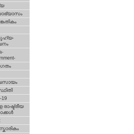
്യ
യാഭ്യാസം
കേതികം
ൂഹ്യ-
വനം
a-
rnment-
ഗതം
വസായം
്ഥിതി
d-19
 രാഷ്ട്രീയ
ക്കള്‍
t
്കാരികം