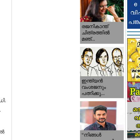
രജനികാന്ത്
ചിത്രത്തിൽ
മഞ്...
ഇന്ത്യൻ
വംശജനും
പത്നിക്കു...
ഡി.
്‍
“നിങ്ങള്‍