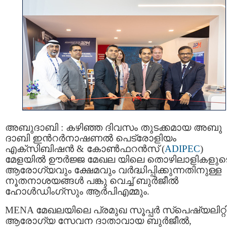
അബുദാബി : കഴിഞ്ഞ ദിവസം തുടക്കമായ അബു
ദാബി ഇന്‍റർനാഷണൽ പെട്രോളിയം
എക്‌സിബിഷൻ & കോൺഫറൻസ് (
ADIPEC
)
മേളയിൽ ഊർജ്ജ മേഖല യിലെ തൊഴിലാളികളുട
ആരോഗ്യവും ക്ഷേമവും വർദ്ധിപ്പിക്കുന്നതിനുള്ള
നൂതനാശയങ്ങൾ പങ്കു വെച്ച് ബുർജീൽ
ഹോൾഡിംഗ്‌സും ആർപിഎമ്മും.
MENA മേഖലയിലെ പ്രമുഖ സൂപ്പർ സ്പെഷ്യലിറ്റ
ആരോഗ്യ സേവന ദാതാവായ ബുർജീൽ,