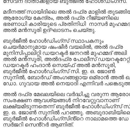
സേവന ദാതാക്കളായ ബുർജീൽ ഹോൾഡിംഗ്സ്‌.
മദീനത്ത് സായിദിലെ അൽ ദഫ്ര മാളിൽ തുടങ്ങി
ആരോഗ്യ കേന്ദ്രം, അൽ ദഫ്ര റീജ്യണിലെ
ഭരണാധി കാരിയുടെ പ്രതിനിധി നാസർ മുഹമ്മദ
അൽ മൻസൂരി ഉദ്ഘാടനം ചെയ്തു.
ബുർജീൽ ഹോൾഡിംഗ്സ് സ്ഥാപകനും
ചെയർമാനുമായ ഷംഷീർ വയലിൽ, അൽ ദഫ്ര
മുനിസിപ്പാലിറ്റി ഡയറക്ടർ ജനറൽ മുഹമ്മദ് അലി
അൽ മൻസൂരി, അൽദഫ്ര പോലീസ് ഡയറക്ടറേറ്റ്
ഡയറക്ടർ ഹംദാൻ സെയ്ഫ് അൽ മൻസൂരി,
ബുർജീൽ ഹോൾഡിംഗ്സ് സി. ഇ. ഒ. ജോൺ
സുനിൽ, ബോർഡ് അംഗങ്ങളായ ഒമ്രാൻ അൽ ഖൂ
ഡോ. ഗുവായ അൽ നെയാദി എന്നിവർ പങ്കെടുത്ത
അൽ ദഫ്ര മേഖലയിലെ വർദ്ധിച്ചു വരുന്ന ആരോ
സംരക്ഷണ ആവശ്യങ്ങൾ നിറവേറ്റുവാനാണ്
ലക്ഷ്യമിടുന്നതെന്ന് ബുർജീൽ ഹോൾഡിംഗ്സ്‌ സി
ഇ. ഒ. ജോൺ സുനിൽ പറഞ്ഞു. അബുദാബിയില
ബുർജീൽ ഹോൾഡിംഗ്സിൻ്റെ നാലാമത്തെ ഡേ
സർജറി സെൻ്റർ ആണിത്.