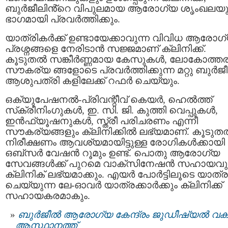
ബുര്‍ജീലിൻ്റെ വിപുലമായ ആരോഗ്യ ശൃംഖലയ
ഭാഗമായി പ്രവര്‍ത്തിക്കും.
യാത്രികർക്ക് ഉണ്ടായേക്കാവുന്ന വിവിധ ആരോഗ
പ്രശ്നങ്ങളെ നേരിടാന്‍ സജ്ജമാണ് ക്ലിനിക്ക്.
കൂടുതല്‍ സങ്കീർണ്ണമായ കേസുകള്‍, ലോകോത്ത
സൗകര്യ ങ്ങളോടെ പ്രവര്‍ത്തിക്കുന്ന മറ്റു ബുര്‍
ആശുപത്രി കളിലേക്ക് റഫര്‍ ചെയ്യും.
ഒക്യുപേഷനല്‍-പ്രിവന്റീവ് കെയര്‍, ഹെല്‍ത്ത്
സ്‌ക്രീനിംഗുകള്‍, ഇ. സി. ജി. കുത്തി വെപ്പുകള്‍,
ഇന്‍ഫ്യൂഷനുകള്‍, സ്ത്രീ പരിചരണം എന്നീ
സൗകര്യങ്ങളും ക്ലിനിക്കില്‍ ലഭ്യമാണ്. കൂടുതല
നിരീക്ഷണം ആവശ്യമായിട്ടുള്ള രോഗികള്‍ക്കായി
ഒബ്‌സര്‍ വേഷന്‍ റൂമും ഉണ്ട്. പൊതു ആരോഗ്യ
സേവങ്ങള്‍ക്ക് പുറമെ വാക്‌സിനേഷന്‍ സഹായവു
ക്ലിനിക് ലഭ്യമാക്കും. എയര്‍ പോര്‍ട്ടിലൂടെ യാത്ര
ചെയ്യുന്ന ലേ-ഓവര്‍ യാത്രക്കാര്‍ക്കും ക്ലിനിക്ക്
സഹായകരമാകും.
ബുർജീൽ ആരോഗ്യ കേന്ദ്രം ജുഡീഷ്യൽ വകുപ
ആസ്ഥാനത്ത്