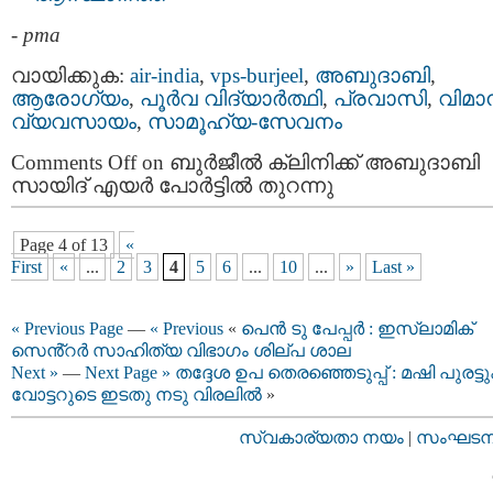
-
pma
വായിക്കുക:
air-india
,
vps-burjeel
,
അബുദാബി
,
ആരോഗ്യം
,
പൂര്‍വ വിദ്യാര്‍ത്ഥി
,
പ്രവാസി
,
വിമാ
വ്യവസായം
,
സാമൂഹ്യ-സേവനം
Comments Off
on ബുർജീൽ ക്ലിനിക്ക് അബുദാബി
സായിദ് എയർ പോർട്ടിൽ തുറന്നു
Page 4 of 13
«
First
«
...
2
3
4
5
6
...
10
...
»
Last »
« Previous Page
—
« Previous
«
പെൻ ടു പേപ്പർ : ഇസ്ലാമിക്
സെൻ്റർ സാഹിത്യ വിഭാഗം ശില്പ ശാല
Next »
—
Next Page »
തദ്ദേശ ഉപ തെരഞ്ഞെടുപ്പ് : മഷി പുരട്ട
വോട്ടറുടെ ഇടതു നടു വിരലില്‍
»
സ്വകാര്യതാ നയം
|
സംഘടനാ 