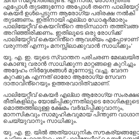
ചിന്ത സമൂഹത്തിലുണ്ട്. എന്നാൽ, രോഗദുരിതം
എപ്പോൾ തുടങ്ങുന്നോ അപ്പോൾ തന്നെ പാലിയേറ്റി
കെയർ ഉൾപ്പെടുന്ന ആരോഗ്യ പരിരക്ഷ നൽകി
തുടങ്ങണം. ഇതിനായി എല്ലാ ഡോക്ടർമാരും
പാലിയേറ്റീവ് കെയറിൻ്റെ അടിസ്ഥാന തത്ത്വങ്
അറിഞ്ഞിരിക്കണം. ഇതിലൂടെ ഒരു രോഗിക്ക്
പാലിയേറ്റിവ് കെയറിൻ്റെ ആവശ്യം എപ്പോഴാണ്
വരുന്നത് എന്നും മനസ്സിലാക്കുവാൻ സാധിക്കും’
യു. എ. ഇ. യുടെ സ്വാന്തന പരിചരണ മേഖലയി
കൊണ്ടു വരാൻ സാധിക്കുന്ന മാറ്റങ്ങളെ കുറിച്ചും
അദ്ദേഹം നിർദ്ദേശങ്ങൾ മുന്നോട്ടു വച്ചു. വേദന
കുറക്കുക എന്നത് ഓരോ ആരോഗ്യ സേവന
ദാതാവിൻ്റെയും ഉത്തരവാദിത്വമാണ്.
പാലിയേറ്റീവ് കെയർ എല്ലാ ആരോഗ്യ സംരക്
രീതികളിലും യോജിപ്പിക്കുന്നതിലൂടെ രോഗികളുട
മൊത്തത്തിലുള്ള ക്ഷേമം വർദ്ധിപ്പിക്കുവാനും,
മാനസികവും സാമൂഹികവുമായ പിന്തുണ വാഗ്ദാ
ചെയ്യുവാനും സാധിക്കും.
യു. എ. ഇ. യിൽ അത്യാധുനിക സൗകര്യങ്ങളോ
കൂടിയ ഹോസ്പൈസ് പാലിയേറ്റീവ് കെയർ സെൻ