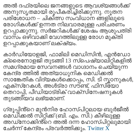
അൽ ദഫ്രയിലെ ജനങ്ങളുടെ ആവശ്യങ്ങൾക്ക്
അനുസൃതമായി രൂപീകരിച്ചിരിക്കുന്നു. നൂതന
പരിശോധന – ചികിത്സ സംവിധാന ങ്ങളിലൂടെ
രോഗികൾക്ക് ഉന്നത നിലവാരമുള്ള പരിചരണം
ഉറപ്പാക്കുന്നു. സർജറികൾക്ക് ശേഷം ആശുപത്രി
വാസം ഒഴിവാക്കി വേഗത്തിലുള്ള രോഗ മുക്തി
ഉറപ്പാക്കുകയാണ് ലക്‌ഷ്യം.
കാർഡിയോളജി, ഫാമിലി മെഡിസിൻ, എൻഡോ
ക്രൈനോളജി തുടങ്ങി 13 സ്പെഷ്യാലിറ്റികളിൽ
സമഗ്രമായ സേവനങ്ങൾ വാഗ്ദാനം ചെയ്യുന്ന
കേന്ദ്ര ത്തിൽ അത്യാധുനിക മെഡിക്കൽ
സാങ്കേതിക വിദ്യകൾക്കൊപ്പം, സി. ടി സ്കാനുകൾ,
എക്സ്റേകൾ, അൾട്രാ സൗണ്ട്, ഫിസിയോ
തെറാപ്പി, പീഡിയാട്രിക് വാക്സിനേഷനുകൾ
തുടങ്ങിയവ ലഭ്യമാണ്.
ഗ്രൂപ്പിൻ്റെ മുൻനിര ഹോസ്പിറ്റലായ ബുർജീൽ
മെഡിക്കൽ സിറ്റിക്ക് (ബി. എം. സി.) കീഴിലുള്ള
അഡ്‌നോക്കിൻ്റെ അൽ ദന്ന ഹോസ്പിറ്റലുമായി
ചേർന്ന് കേന്ദ്രം പ്രവർത്തിക്കും.
Twitter X