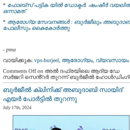
*
ഫോബ്‌സ് പട്ടിക യില്‍ ഡോക്ടര്‍. ഷംഷീര്‍ വയലില്
ഒന്നാമത്
*
ആരോഗ്യ സേവനങ്ങള്‍ : ബുർജീലും അബുദാബ
പോലീസും കൈകോര്‍ത്തു
-
pma
വായിക്കുക:
vps-burjeel
,
ആരോഗ്യം
,
വ്യവസായം
Comments Off
on അൽ ദഫ്രയിലെ ആദ്യ ഡേ
സർജറി സെൻ്റർ തുറന്ന് ബുർജീൽ ഹോൾഡിംഗ്
ബുർജീൽ ക്ലിനിക്ക് അബുദാബി സായിദ്
എയർ പോർട്ടിൽ തുറന്നു
July 17th, 2024