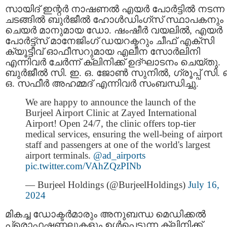
സായിദ് ഇന്റർ നാഷണൽ എയര്‍ പോര്‍ട്ടില്‍ നടന്ന
ചടങ്ങില്‍ ബുര്‍ജീല്‍ ഹോൾഡിംഗ്‌സ് സ്ഥാപകനും
ചെയര്‍ മാനുമായ ഡോ. ഷംഷീര്‍ വയലില്‍, എയര്‍
പോര്‍ട്ട്‌സ് മാനേജിംഗ് ഡയറക്ടറും ചീഫ് എക്‌സി
ക്യൂട്ടീവ് ഓഫീസറുമായ എലീന സോര്‍ലിനി
എന്നിവര്‍ ചേർന്ന് ക്ലിനിക്ക് ഉദ്ഘാടനം ചെയ്തു.
ബുര്‍ജീല്‍ സി. ഇ. ഒ. ജോണ്‍ സുനില്‍, ഗ്രൂപ്പ് സി. 
ഒ. സഫീര്‍ അഹമ്മദ് എന്നിവർ സംബന്ധിച്ചു.
We are happy to announce the launch of the
Burjeel Airport Clinic at Zayed International
Airport! Open 24/7, the clinic offers top-tier
medical services, ensuring the well-being of airport
staff and passengers at one of the world's largest
airport terminals.
@ad_airports
pic.twitter.com/VAhZQzPINb
— Burjeel Holdings (@BurjeelHoldings)
July 16,
2024
മികച്ച ഡോക്ടര്‍മാരും അനുബന്ധ മെഡിക്കല്‍
പ്രൊഫഷണലുകളും ഉള്‍പ്പെടുന്ന ക്ലിനിക്ക്,