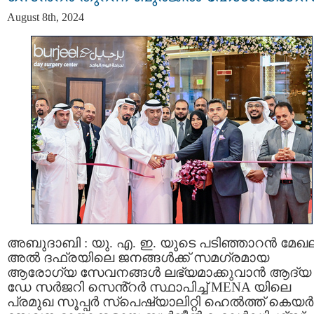
August 8th, 2024
അബുദാബി : യു. എ. ഇ. യുടെ പടിഞ്ഞാറൻ മേഖ
അൽ ദഫ്രയിലെ ജനങ്ങൾക്ക് സമഗ്രമായ
ആരോഗ്യ സേവനങ്ങൾ ലഭ്യമാക്കുവാൻ ആദ്യ
ഡേ സർജറി സെൻ്റർ സ്ഥാപിച്ച് MENA യിലെ
പ്രമുഖ സൂപ്പർ സ്പെഷ്യാലിറ്റി ഹെൽത്ത് കെയർ