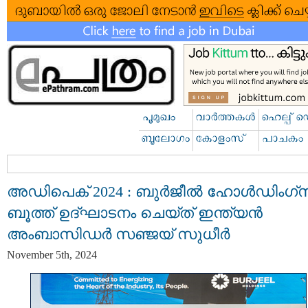
അഡിപെക് 2024 : ബുർജീൽ ഹോൾഡിംഗ്‌സ
ബൂത്ത് ഉദ്ഘാടനം ചെയ്ത് ഇന്ത്യൻ
അംബാസിഡർ സഞ്ജയ് സുധീർ
November 5th, 2024