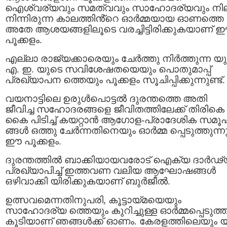
ഐശ്വര്യവും സമത്വവും സാഹോദര്യവും നി
നിന്നിരുന്ന കാലത്തിൻ്റെ ഓർമ്മയായ ഓണത്തെ
അതേ ആശയങ്ങളിലൂടെ വരച്ചിട്ടിരിക്കുകയാണ് 
പൂക്കളം.
എല്ലാ രാജ്യക്കാരെയും ചേർത്തു നിർത്തുന്ന യു
എ. ഇ. യുടെ സവിശേഷതയെയും പൊതുമാപ്പ്
പ്രഖ്യാപന ത്തെയും പൂക്കളം സൂചിപ്പിക്കുന്നുണ്ട്.
വയനാട്ടിലെ ഉരുൾപൊട്ടൽ ദുരന്തത്തെ അതി
ജീവിച്ച സഹോദരങ്ങളെ ജീവിതത്തിലേക്ക് തിരികെ
കൈ പിടിച്ച് കയറ്റാൻ ആഗോള-പ്രാദേശിക സമൂ
ങ്ങൾ ഒത്തു ചേർന്നതിനെയും ഓർമ്മ പ്പെടുത്തുന്നു
ഈ പൂക്കളം.
ദുരന്തത്തിൽ ബാക്കിയായവരോട് ഐക്യ ദാർഢ്
പ്രഖ്യാപിച്ച് ഇത്തവണ വലിയ ആഘോഷങ്ങൾ
ഒഴിവാക്കി യിരിക്കുകയാണ് ബുർജീൽ.
ഉത്സവമെന്നതിനുപരി, കൂട്ടായ്മയെയും
സാഹോദര്യ ത്തെയും കുറിച്ചുള്ള ഓർമ്മപ്പെടുത
കൂടിയാണ് ഞങ്ങൾക്ക് ഓണം. കേരളത്തിലെയും യ