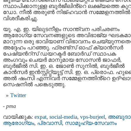
സ്ഥാപിക്കാനുള്ള ബുർജീലിൻ്റെ ലക്ഷ്യത്തെ കുറിച
ഡോ. നീൽ അരുൺ നിജ്ഹവാൻ സമ്മേളനത്തിൽ
വിശദീകരിച്ചു.
യു. എ. ഇ. യിലുടനീളം സാന്ത്വന പരിചരണം
ആരോഗ്യ സേവനങ്ങളുടെ അവിഭാജ്യ ഘടകമാ
മാറുന്ന ഒരു ഭാവിയാണ് വിഭാവനം ചെയ്യുന്നതെന
അദ്ദേഹം പറഞ്ഞു. ഫ്രണ്ട്സ് ഓഫ് ക്യാൻസർ
പേഷ്യൻറ്സ് ഡയറക്ടർ ബോർഡ് സ്ഥാപക
അംഗവും ചെയർ മാനുമായ സോസൻ ജാഫർ,
ബുർജീൽ സി. ഇ. ഒ. ജോൺ സുനിൽ, ബുർജീൽ
കാൻസർ ഇൻസ്റ്റിറ്റ്യൂട്ട് സി. ഇ. ഒ. പ്രൊഫ. ഹുമ
അൽ ഷംസി എന്നിവർ സമ്മേളനത്തിൻ്റെ ഉദ്ഘ
സെഷനിൽ പങ്കെടുത്തു.
Twitter
-
pma
വായിക്കുക:
expat
,
social-media
,
vps-burjeel
,
അബുദാ
ആരോഗ്യം
,
പ്രവാസി
,
സാമൂഹ്യ-സേവനം