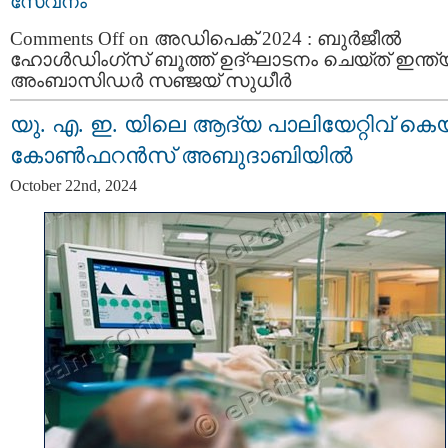
സേവനം
Comments Off
on അഡിപെക് 2024 : ബുർജീൽ
ഹോൾഡിംഗ്‌സ് ബൂത്ത് ഉദ്ഘാടനം ചെയ്ത് ഇന്ത
അംബാസിഡർ സഞ്ജയ് സുധീർ
യു. എ. ഇ. യിലെ ആദ്യ പാലിയേറ്റിവ് കെ
കോൺഫറൻസ് അബുദാബിയിൽ
October 22nd, 2024