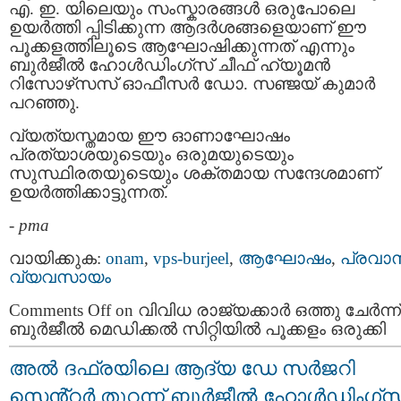
എ. ഇ. യിലെയും സംസ്കാരങ്ങൾ ഒരുപോലെ
ഉയർത്തി പ്പിടിക്കുന്ന ആദർശങ്ങളെയാണ് ഈ
പൂക്കളത്തിലൂടെ ആഘോഷിക്കുന്നത് എന്നും
ബുർജീൽ ഹോൾഡിംഗ്‌സ് ചീഫ് ഹ്യൂമൻ
റിസോഴ്‌സസ് ഓഫീസർ ഡോ. സഞ്ജയ് കുമാർ
പറഞ്ഞു.
വ്യത്യസ്തമായ ഈ ഓണാഘോഷം
പ്രത്യാശയുടെയും ഒരുമയുടെയും
സുസ്ഥിരതയുടെയും ശക്തമായ സന്ദേശമാണ്
ഉയർത്തിക്കാട്ടുന്നത്.
-
pma
വായിക്കുക:
onam
,
vps-burjeel
,
ആഘോഷം
,
പ്രവാ
വ്യവസായം
Comments Off
on വിവിധ രാജ്യക്കാർ ഒത്തു ചേർന്ന്
ബുർജീൽ മെഡിക്കൽ സിറ്റിയിൽ പൂക്കളം ഒരുക്കി
അൽ ദഫ്രയിലെ ആദ്യ ഡേ സർജറി
സെൻ്റർ തുറന്ന് ബുർജീൽ ഹോൾഡിംഗ്സ