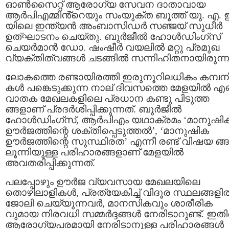
ഓൺസൈറ്റ് ആരോഗ്യ സേവന ദാതാവായ
ആർപിഎമ്മിൻ്റെയും സംയുക്ത ബൂത്ത് യു. എ. 
യിലെ ഇന്ത്യൻ അംബാസിഡർ സഞ്ജയ് സുധീർ
ഉത്‌ഘാടനം ചെയ്തു. ബുർജീൽ ഹോൾഡിംഗ്‌സ്
ചെയർമാൻ ഡോ. ഷംഷീർ വയലിൽ മറ്റു പ്രമുഖ
വ്യക്തിത്വങ്ങൾ ചടങ്ങിൽ സന്നിഹിതനായിരുന്ന
ലോകത്തെ രണ്ടായിരത്തി ഇരുനൂറിലധികം കമ്പന
കൾ പങ്കെടുക്കുന്ന നാല് ദിവസത്തെ മേളയിൽ എണ
വാതക മേഖലകളിലെ പ്രധാന കണ്ടു പിടുത്ത
ങ്ങളാണ് പ്രദർശിപ്പിക്കുന്നത്. ബുർജീൽ
ഹോൾഡിംഗ്‌സ്, ആർപിഎം യഥാക്രമം ‘മാനുഷി
ഊർജത്തിന്റെ ശക്തിപ്പെടുത്തൽ’, ‘മാനുഷിക
ഊർജത്തിന്റെ സുസ്ഥിരത’ എന്നീ രണ്ട് വിഷയ ങ്ങ
ലൂന്നിയുള്ള പരിഹാരങ്ങളാണ് മേളയിൽ
അവതരിപ്പിക്കുന്നത്.
പലപ്പോഴും ഊർജ വ്യവസായ മേഖലയിലെ
തൊഴിലാളികൾ, പ്രത്യേകിച്ച് വിദൂര സ്ഥലങ്ങളി
ജോലി ചെയ്യുന്നവർ, മാനസികവും ശാരീരിക
വുമായ നിരവധി സമ്മർദ്ദങ്ങൾ നേരിടാറുണ്ട്. ഇത
ആരോഗ്യപരമായി നേരിടാനുള്ള പരിഹാരങ്ങൾ