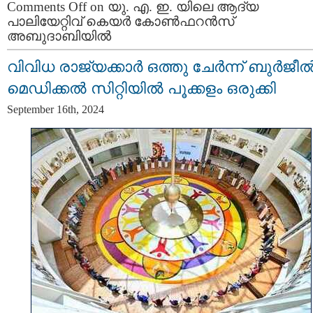
Comments Off
on യു. എ. ഇ. യിലെ ആദ്യ
പാലിയേറ്റിവ് കെയർ കോൺഫറൻസ്
അബുദാബിയിൽ
വിവിധ രാജ്യക്കാർ ഒത്തു ചേർന്ന് ബുർജീ
മെഡിക്കൽ സിറ്റിയിൽ പൂക്കളം ഒരുക്കി
September 16th, 2024