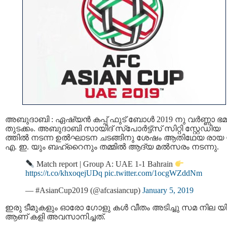
അബുദാബി : ഏഷ്യൻ കപ്പ് ഫുട് ബോൾ 2019 നു വര്‍ണ്ണാ ഭ
തുടക്കം. അബുദാബി സായിദ് സ്പോർട്ട്സ് സിറ്റി സ്റ്റേഡിയ
ത്തില്‍ നടന്ന ഉല്‍ഘാടന ചടങ്ങിനു ശേഷം ആതിഥേയ രായ 
എ. ഇ. യും ബഹ്റൈനും തമ്മില്‍ ആദ്യ മല്‍സരം നടന്നു.
Match report | Group A: UAE 1-1 Bahrain
https://t.co/khxoqejUDq
pic.twitter.com/1ocgWZddNm
— #AsianCup2019 (@afcasiancup)
January 5, 2019
ഇരു ടീമുകളും ഓരോ ഗോളു കള്‍ വീതം അടിച്ചു സമ നില യി
ആണ് കളി അവസാനിച്ചത്.