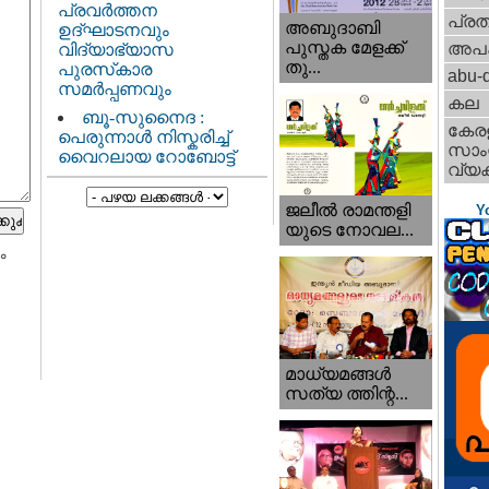
പ്രവർത്തന
പ്ര
അബുദാബി
ഉദ്ഘാടനവും
പുസ്തക മേളക്ക്
അപ
വിദ്യാഭ്യാസ
തു...
പുരസ്‌കാര
abu-d
സമർപ്പണവും
കല
ബൂ-സുനൈദ :
കേര
പെരുന്നാൾ നിസ്കരിച്ച്
സാംസ
വൈറലായ റോബോട്ട്
വ്യക
ജലീല്‍ രാമന്തളി
Y
യുടെ നോവല...
ം
മാധ്യമങ്ങള്‍
സത്യ ത്തിന്റ...