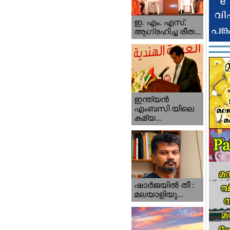
ഇ. എം. എസ്.
ആഗ്രഹിച്ച രീത...
ഇന്ത്യന്‍
എംബസി യിലെ
കമ്യ...
ഷാര്‍ജയില്‍ തീ :
മലയാളിയു...