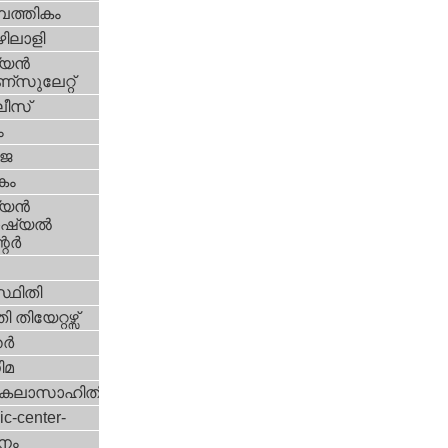
പത്തികം
ിലാളി
യന്‍
സുലേറ്റ്
ീസ്
ം
‍ജ
കം
യന്‍
്യല്‍
ര്‍
്ഥിതി
 തിയേറ്റഴ്സ്
്‍
ിമ
കലാസാഹിതി
ic-center-
നം