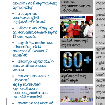
സമാജം
വാഹനം ഓടിക്കുന്നവർക്കു
സാമ്
യുവജനോത്സവം
മുന്നറിയിപ്പ്
തൊഴ
: ഗോപിക...
സാമൂഹിക
ഇന്ത്
മാധ്യമങ്ങളിൽ
കോണ്
കുട്ടികൾക്ക് വിലക്ക്
പോല
പ്രൗഡ് ഓഫ് യു. എ.
ചരമ
ഇ. സെലിബ്രേഷൻ ജൂൺ
13 ശനിയാഴ്ച
ഷാര്
ജലീല്‍ രാമന്തളി
ആൻറിയ രക്ത ദാന
നാട
യുടെ നേര്...
ക്യാമ്പ് ജൂൺ 14
ഇന്ത്
ഞായറാഴ്ച ബ്ലഡ്
സോഷ
ബാങ്കിൽ
സെന്റ
അസ്മോ പുത്തൻചിറ
സ്ത്രീ
കഥ, കവിതാ രചനാ
പരിസ
മത്സരം
ശക്തി
വാഹന അപകടം :
ഭൂമിക്കായി ഒരു
പ്രവാസി
മണിക്കൂര്‍...
ഖത്തര
കുടുംബങ്ങൾക്ക്
സിന
പുനരധിവാസ
യുവ
പാക്കേജുമായി ഡോ.
ഷംഷീർ വയലിൽ
islam
അനോര ഗ്ലോബൽ
വിമാ