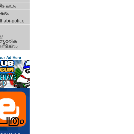
തിഷേധം
കടം
habi-police
ള
്കാരിക
്തിത്വം
our Ad Here