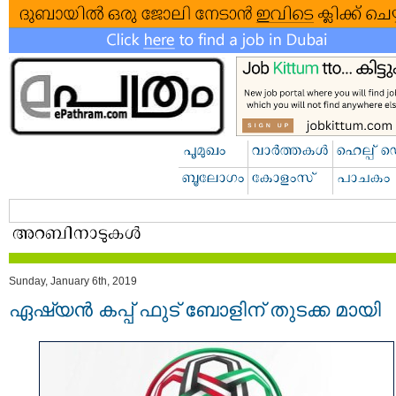
Sunday, January 6th, 2019
ഏ​ഷ്യ​ൻ ക​പ്പ് ഫു​ട് ബോളി​ന് തുടക്ക മായി