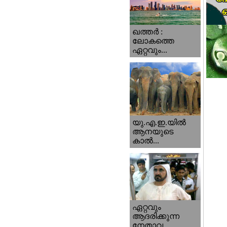
ഖത്തര്‍ :
ലോകത്തെ
ഏറ്റവും...
യു.എ.ഇ.യില്‍
ആനയുടെ
കാല്‍...
ഏറ്റവും
ആദരിക്കുന്ന
നേതാവ...