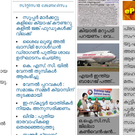
സൂപ്പർ മാർക്കറ്റു
കളിലെ ക്യാഷ് കൗണ്ടറു
കളിൽ ജങ്ക് ഫുഡുകൾക്ക്
പ്ര
കിയാല്‍ മറുപടി
വിലക്ക്
സം
പറയണം : വെ...
ശൈഖ ലുബ്ന അൽ
യു.
ഖാസിമി ഗോൾഡൻ
അബു
ഡ്രാഗൺ പുതിയ ശാഖ
ഉദ്ഘാടനം ചെയ്തു
ആഘ
കെ. എസ്. സി. യിൽ
നിയ
മായ
വേനൽ തുമ്പികൾ
ബഹു
എയര്‍ ഇന്ത്യ
ആരംഭിച്ചു
ബാഗേജ് പത്ത്...
മതം
യു.
വേനൽ പ്പറവകൾ :
സാമ
സമാജം സമ്മർ ക്യാമ്പിന്
സേ
തുടക്കമായി
കുട്ട
ഇ-സ്‌കൂട്ടർ യാത്രികർ
നിയമം അനുസരിക്കണം
പൂര്‍
വിദ്യ
ഖിദ്മ : പുതിയ
ഒ.ഐ.സി.സി.
ഭാരവാഹികളെ
സാംസ
ല്‍
ജില്ലാ
തെരഞ്ഞെടുത്തു
ദുബാ
കൺവെൻഷൻ...
സമ്മർ ക്യാമ്പ്