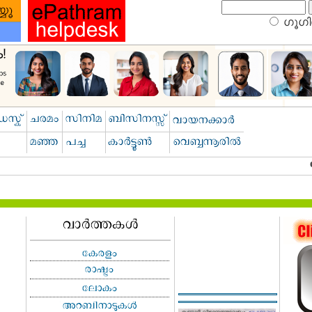
ഗൂഗിള