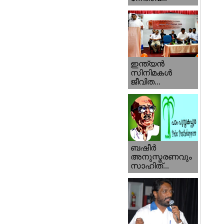
ഇന്ത്യന്‍
സിനിമകള്‍
ജീവിത...
ബഷീര്‍
അനുസ്മരണവും
സാഹിത്...