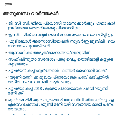
-
pma
അനുബന്ധ വാര്‍ത്തകള്‍
ജി. സി. സി. യിലെ പ്രവാസി താമസക്കാര്‍ക്കും ഹയാ കാര്
ഇല്ലാതെ ഖത്തറിലേക്കു പ്രവേശിക്കാം
ഇസ്‌ലാമിക് സെന്റർ ടൗൺ ഹാൾ യോഗം സംഘടിപ്പിച്ചു.
ഫുട് ബോള്‍ അസ്സോസിയേഷന്‍ സുവർണ്ണ ജൂബിലി : വെള
നാണയം പുറത്തിറക്കി
ആസാദി കാ അമൃത് മഹോത്സവ് ലുലുവിൽ
സഹിഷ്‌ണുതാ സന്ദേശം പങ്കു വെച്ച് തൊഴിലാളി കളുടെ
കൂട്ടയോട്ടം
ഏഷ്യന്‍ കപ്പ് ഫുട്‌ ബോള്‍ : ഖത്തര്‍ ഫൈനലി ലേക്ക്
‘യൂണി മണി’ ക്ക് മുഖ്യ പ്രായോജക പദവി ലഭിച്ചതില്‍
അഭിമാനം : ഡോ. ബി. ആർ. ഷെട്ടി
ഏഷ്യാ കപ്പ് 2018 : മുഖ്യ പ്രായോജക പദവി ‘യൂണി
മണി’ക്ക്
മുഖ്യമന്ത്രി യുടെ ദുരിതാശ്വാസ നിധി യിലേക്ക് യു. എ.
എക്സ് ചേഞ്ച് , യൂണി മണി വഴി സൗജന്യ മായി പണം
അയക്കാം