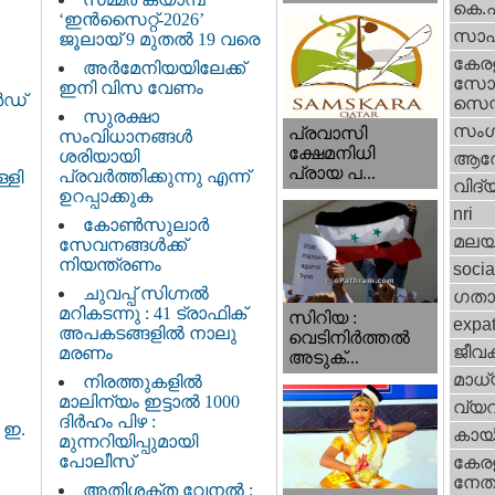
കെ.
‘ഇൻസൈറ്റ്-2026’
സാഹ
ജൂലായ് 9 മുതൽ 19 വരെ
കേര
അർമേനിയയിലേക്ക്
സോഷ
ഇനി വിസ വേണം
‍ഡ്
സെന്റ
സുരക്ഷാ
സംഗ
പ്രവാസി
സംവിധാനങ്ങൾ
ക്ഷേമനിധി
ശരിയായി
ആര
പ്രായ പ...
പ്രവർത്തിക്കുന്നു എന്ന്
്ളി
വിദ്
ഉറപ്പാക്കുക
nri
കോൺസുലാർ
മലയ
സേവനങ്ങൾക്ക്
നിയന്ത്രണം
socia
ചുവപ്പ് സിഗ്നൽ
ഗതാ
മറികടന്നു : 41 ട്രാഫിക്
സിറിയ :
expa
അപകടങ്ങളിൽ നാലു
വെടിനിർത്തൽ
ജീവ
മരണം
അടുക്...
മാധ്
നിരത്തുകളിൽ
മാലിന്യം ഇട്ടാൽ 1000
വ്യ
ദിർഹം പിഴ :
 ഇ.
കായ
മുന്നറിയിപ്പുമായി
പോലീസ്
കേരള
നേതാ
അതിശക്ത വേനൽ :