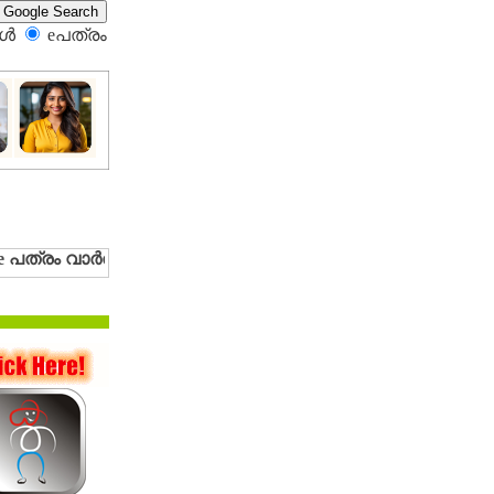
്‍
eപത്രം‍