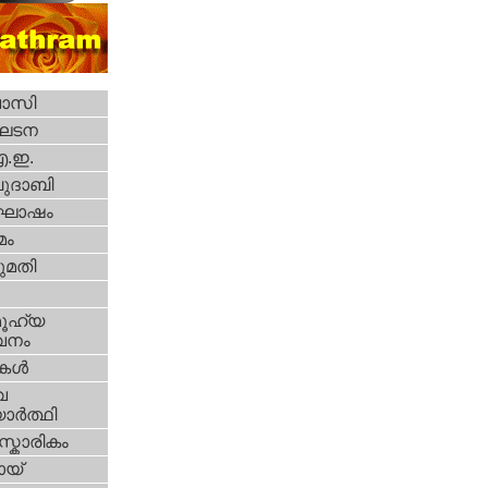
വാസി
ഘടന
എ.ഇ.
ദാബി
ോഷം
മം
മതി
ൂഹ്യ
വനം
ികള്‍
വ
ാര്‍ത്ഥി
്കാരികം
യ്‌