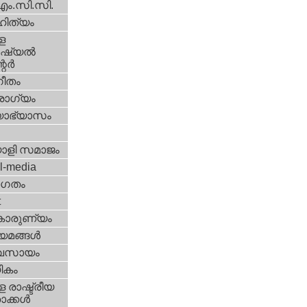
എം.സി.സി.
ിത്യം
ള
്യല്‍
ര്‍
ീതം
ോഗ്യം
യാഭ്യാസം
ാളി സമാജം
l-media
ഗതം
t
കാരുണ്യം
യമങ്ങള്‍
വസായം
ികം
 രാഷ്ട്രീയ
ക്കള്‍