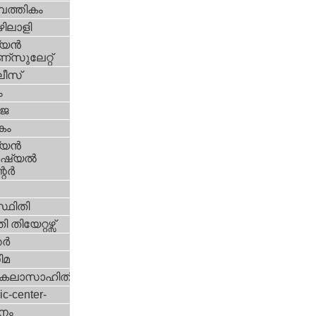
പത്തികം
ിലാളി
യന്‍
സുലേറ്റ്
ീസ്
ം
‍ജ
കം
യന്‍
്യല്‍
ര്‍
്ഥിതി
 തിയേറ്റഴ്സ്
്‍
ിമ
കലാസാഹിതി
ic-center-
നം