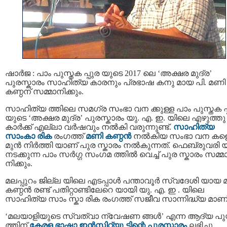
ഷാർജ : പാം പുസ്തക പ്പുര യുടെ 2017 ലെ ‘അക്ഷര മുദ്ര’
പുരസ്കാരം സാഹിത്യ കാരനും പ്രഭാഷ കനു മായ പി. മണി
കണ്ഠന് സമ്മാനിക്കും.
സാഹിത്യ ത്തിലെ സമഗ്ര സംഭാ വന ക്കുള്ള പാം പുസ്തക പ്
യുടെ ‘അക്ഷര മുദ്ര’ പുരസ്കാരം യു. എ. ഇ. യിലെ എഴുത്തു
കാർക്ക് എല്ലാ വർഷവും നൽകി വരുന്നുണ്ട്.
സാഹിത്യ
സാംകാ രിക
രംഗത്ത്
മണി കണ്ഠൻ
നൽകിയ സംഭാ വന കള
മുൻ നിർത്തി യാണ് പുര സ്കാരം നൽകുന്നത്. ഫെബ്രുവരി 
നടക്കുന്ന പാം സർഗ്ഗ സംഗമ ത്തിൽ വെച്ച് പുര സ്കാരം സമ്മ
നിക്കും.
മലപ്പുറം ജില്ല യിലെ എടപ്പാൾ പന്താവൂർ സ്വദേശി യായ 
കണ്ഠൻ രണ്ട് പതിറ്റാണ്ടിലേറെ യായി യു. എ. ഇ . യിലെ
സാഹിത്യ സാം സ്കാ രിക രംഗത്ത് സജീവ സാന്നിദ്ധ്യ മാണ്
‘മലയാളിയുടെ സ്വത്വാ ന്വേഷണ ങ്ങൾ’ എന്ന ആദ്യ പു
ത്തിന്
കേരള ഭാഷാ ഇന്‍സ്റ്റിറ്റ്യൂ ട്ടിന്റെ പുരസ്കാരം
ലഭിച്ചു.