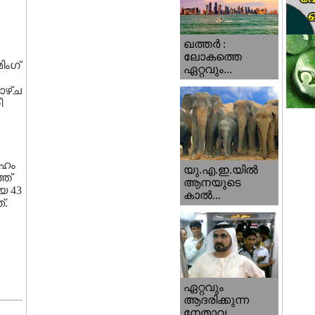
ഖത്തര്‍ :
ലോകത്തെ
ിംഗ്
ഏറ്റവും...
ാഴ്ച
ി
േഹം
യു.എ.ഇ.യില്‍
്‌
ആനയുടെ
യ 43
കാല്‍...
്.
ഏറ്റവും
ആദരിക്കുന്ന
നേതാവ...