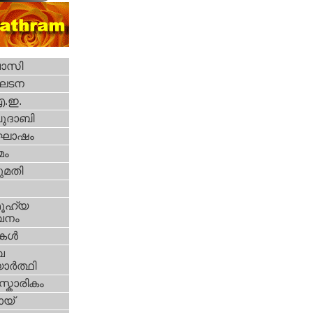
വാസി
ഘടന
എ.ഇ.
ദാബി
ോഷം
മം
മതി
ൂഹ്യ
വനം
ികള്‍
വ
ാര്‍ത്ഥി
്കാരികം
യ്‌