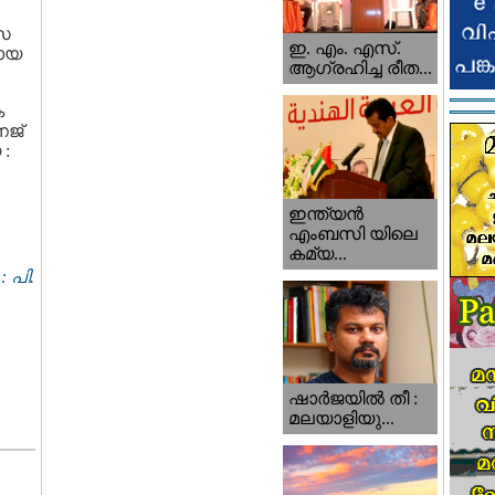
ാസ
ഇ. എം. എസ്.
മായ
ആഗ്രഹിച്ച രീത...
ക
ജ്‍
 :
ഇന്ത്യന്‍
എംബസി യിലെ
കമ്യ...
 പി.
ഷാര്‍ജയില്‍ തീ :
മലയാളിയു...