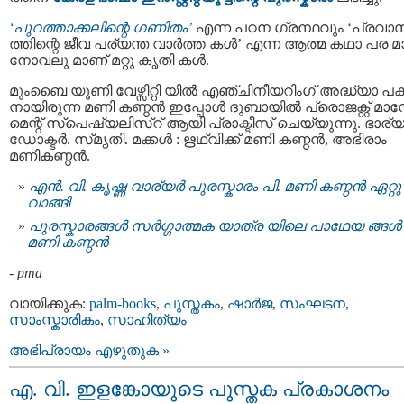
‘പുറത്താക്കലിന്റെ ഗണിതം’
എന്ന പഠന ഗ്രന്ഥവും ‘പ്രവ
ത്തിന്റെ ജീവ പര്യന്ത വാർത്ത കൾ’ എന്ന ആത്മ കഥാ പര 
നോവലു മാണ് മറ്റു കൃതി കൾ.
മുംബൈ യൂണി വേഴ്സിറ്റി യിൽ എഞ്ചിനീയറിംഗ് അദ്ധ്യാ പ
നായിരുന്ന മണി കണ്ഠൻ ഇപ്പോൾ ദുബായിൽ പ്രൊജക്റ്റ് മാനേ
മെന്റ് സ്പെഷ്യലിസ്റ് ആയി പ്രാക്ടീസ് ചെയ്യുന്നു. ഭാര്യ
ഡോക്ടർ. സ്‌മൃതി. മക്കൾ : ഋഥ്വിക്ക് മണി കണ്ഠൻ, അഭിരാം
മണികണ്ഠൻ.
എന്‍. വി. കൃഷ്ണ വാര്യര്‍ പുരസ്കാരം പി. മണി കണ്ഠന്‍ ഏറ്റു
വാങ്ങി
പുരസ്കാരങ്ങള്‍ സര്‍ഗ്ഗാത്മക യാത്ര യിലെ പാഥേയ ങ്ങള്‍ :
മണി കണ്ഠന്‍
-
pma
വായിക്കുക:
palm-books
,
പുസ്തകം
,
ഷാര്‍ജ
,
സംഘടന
,
സാംസ്കാരികം
,
സാഹിത്യം
അഭിപ്രായം എഴുതുക »
എ. വി. ഇളങ്കോയുടെ പുസ്തക പ്രകാശനം