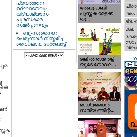
പ്രവർത്തന
പ്ര
അബുദാബി
ഉദ്ഘാടനവും
പുസ്തക മേളക്ക്
അപ
വിദ്യാഭ്യാസ
തു...
പുരസ്‌കാര
abu-d
സമർപ്പണവും
കല
ബൂ-സുനൈദ :
കേര
പെരുന്നാൾ നിസ്കരിച്ച്
സാംസ
വൈറലായ റോബോട്ട്
വ്യക
ജലീല്‍ രാമന്തളി
Y
യുടെ നോവല...
പുര
െ
യിൽ
ാ
മാധ്യമങ്ങള്‍
മണി
സത്യ ത്തിന്റ...
.
സ്തക