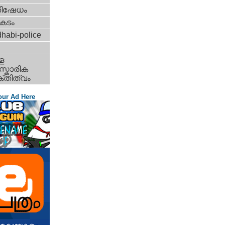
തിഷേധം
കടം
habi-police
ള
്കാരിക
്തിത്വം
our Ad Here