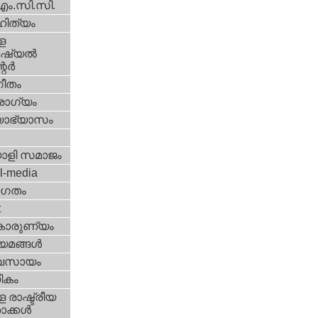
എം.സി.സി.
ിത്യം
ള
്യല്‍
ര്‍
ീതം
ോഗ്യം
യാഭ്യാസം
ാളി സമാജം
l-media
ഗതം
t
കാരുണ്യം
യമങ്ങള്‍
വസായം
ികം
 രാഷ്ട്രീയ
ക്കള്‍