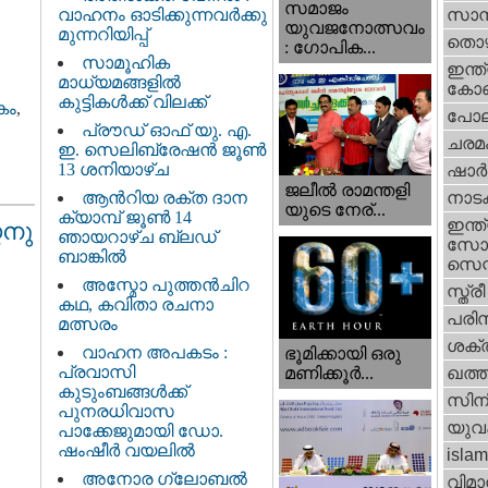
സമാജം
വാഹനം ഓടിക്കുന്നവർക്കു
സാമ്
യുവജനോത്സവം
മുന്നറിയിപ്പ്
തൊഴ
: ഗോപിക...
സാമൂഹിക
ഇന്ത്
മാധ്യമങ്ങളിൽ
കോണ്
കുട്ടികൾക്ക് വിലക്ക്
കം
,
പോല
പ്രൗഡ് ഓഫ് യു. എ.
ചരമ
ഇ. സെലിബ്രേഷൻ ജൂൺ
13 ശനിയാഴ്ച
ഷാര്
ജലീല്‍ രാമന്തളി
ആൻറിയ രക്ത ദാന
നാട
യുടെ നേര്...
ക്യാമ്പ് ജൂൺ 14
ഇന്ത്
ഠനു
ഞായറാഴ്ച ബ്ലഡ്
സോഷ
ബാങ്കിൽ
സെന്റ
അസ്മോ പുത്തൻചിറ
സ്ത്രീ
കഥ, കവിതാ രചനാ
പരിസ
മത്സരം
ശക്തി
വാഹന അപകടം :
ഭൂമിക്കായി ഒരു
പ്രവാസി
മണിക്കൂര്‍...
ഖത്തര
കുടുംബങ്ങൾക്ക്
സിന
പുനരധിവാസ
യുവ
പാക്കേജുമായി ഡോ.
ഷംഷീർ വയലിൽ
islam
അനോര ഗ്ലോബൽ
വിമാ