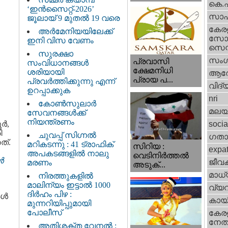
കെ.
‘ഇൻസൈറ്റ്-2026’
സാഹ
ജൂലായ് 9 മുതൽ 19 വരെ
കേര
അർമേനിയയിലേക്ക്
സോഷ
ഇനി വിസ വേണം
സെന്റ
സുരക്ഷാ
സംഗ
പ്രവാസി
സംവിധാനങ്ങൾ
ക്ഷേമനിധി
ശരിയായി
ആര
പ്രായ പ...
പ്രവർത്തിക്കുന്നു എന്ന്
വിദ്
ഉറപ്പാക്കുക
nri
കോൺസുലാർ
മലയ
സേവനങ്ങൾക്ക്
നിയന്ത്രണം
്‍,
socia
ി
ചുവപ്പ് സിഗ്നൽ
ഗതാ
ത്.
മറികടന്നു : 41 ട്രാഫിക്
സിറിയ :
expa
അപകടങ്ങളിൽ നാലു
വെടിനിർത്തൽ
‍
ജീവ
മരണം
അടുക്...
മാധ്
നിരത്തുകളിൽ
മാലിന്യം ഇട്ടാൽ 1000
വ്യ
ദിർഹം പിഴ :
്‍
കായ
മുന്നറിയിപ്പുമായി
പോലീസ്
കേരള
നേതാ
അതിശക്ത വേനൽ :