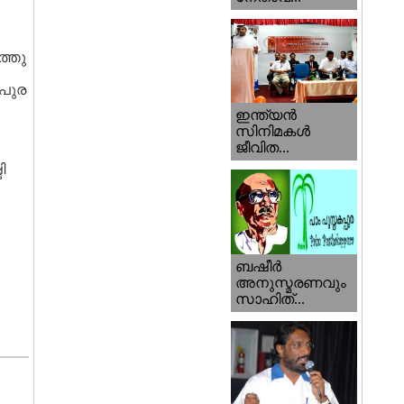
ത്തു
 പുര
ഇന്ത്യന്‍
സിനിമകള്‍
ജീവിത...
ി
ബഷീര്‍
അനുസ്മരണവും
സാഹിത്...