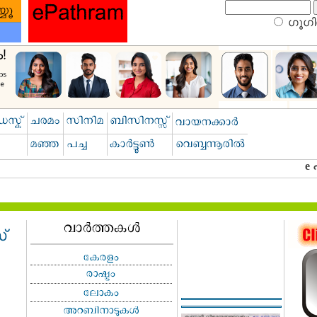
ഗൂഗിള
​