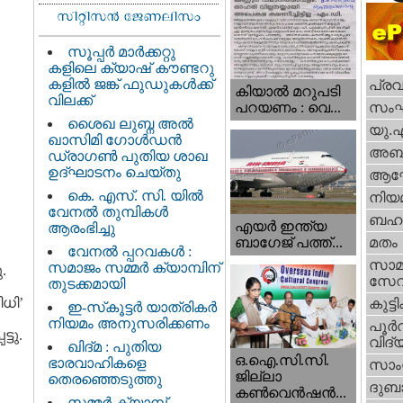
സൂപ്പർ മാർക്കറ്റു
കളിലെ ക്യാഷ് കൗണ്ടറു
കളിൽ ജങ്ക് ഫുഡുകൾക്ക്
പ്ര
കിയാല്‍ മറുപടി
വിലക്ക്
സം
പറയണം : വെ...
ശൈഖ ലുബ്ന അൽ
യു.
ഖാസിമി ഗോൾഡൻ
അബു
ഡ്രാഗൺ പുതിയ ശാഖ
ഉദ്ഘാടനം ചെയ്തു
ആഘ
കെ. എസ്. സി. യിൽ
നിയ
വേനൽ തുമ്പികൾ
ബഹു
എയര്‍ ഇന്ത്യ
ആരംഭിച്ചു
ബാഗേജ് പത്ത്...
മതം
വേനൽ പ്പറവകൾ :
സാമ
സമാജം സമ്മർ ക്യാമ്പിന്
.
സേ
തുടക്കമായി
ിധി’
കുട്ട
ഇ-സ്‌കൂട്ടർ യാത്രികർ
നിയമം അനുസരിക്കണം
പൂര്‍
്ടു.
വിദ്യ
ഖിദ്മ : പുതിയ
ഒ.ഐ.സി.സി.
ഭാരവാഹികളെ
സാംസ
ജില്ലാ
തെരഞ്ഞെടുത്തു
ദുബാ
കൺവെൻഷൻ...
സമ്മർ ക്യാമ്പ്