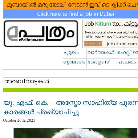
യു.​ എ​ഫ്.​ കെ. – അസ്മോ സാ​ഹി​ത്യ പു​ര​സ്‌
കാ​ര​ങ്ങ​ള്‍ പ്ര​ഖ്യാ​പി​ച്ചു
October 20th, 2023