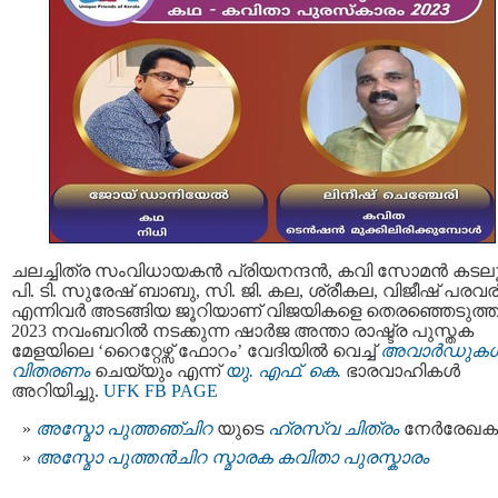
ചലച്ചിത്ര സംവിധായകന്‍ പ്രിയനന്ദന്‍, കവി സോമന്‍ കടലൂര
പി. ടി. സുരേഷ് ബാബു, സി. ജി. കല, ശ്രീകല, വിജീഷ് പരവര
എന്നിവര്‍ അടങ്ങിയ ജൂറിയാണ് വിജയികളെ തെരഞ്ഞെടുത്ത
2023 നവംബറില്‍ നടക്കുന്ന ഷാര്‍ജ അന്താ രാഷ്ട്ര പുസ്തക
മേളയിലെ ‘റൈറ്റേഴ്സ് ഫോറം’ വേദിയില്‍ വെച്ച്
അവാര്‍ഡുകള്
വിതരണം
ചെയ്യും എന്ന്
യു. എഫ്. കെ.
ഭാരവാഹികള്‍
അറിയിച്ചു.
UFK FB PAGE
അസ്മോ പുത്തഞ്ചിറ
യുടെ
ഹ്രസ്വ ചിത്രം
നേര്‍രേഖകള
അസ്മോ പുത്തൻചിറ സ്മാരക കവിതാ പുരസ്കാരം