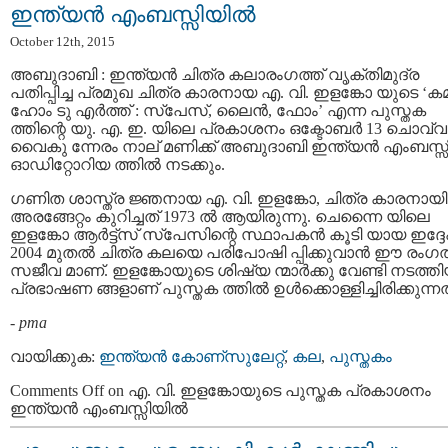
ഇന്ത്യൻ എംബസ്സിയിൽ
October 12th, 2015
അബുദാബി : ഇന്ത്യൻ ചിത്ര കലാരംഗത്ത് വൃക്തിമുദ്ര
പതിപ്പിച്ച പ്രമുഖ ചിത്ര കാരനായ എ. വി. ഇളങ്കോ യുടെ ‘കമ
ഹോം ടു എര്‍ത്ത് : സ്‌പേസ്, ലൈന്‍, ഫോം’ എന്ന പുസ്തക
ത്തിന്റെ യു. എ. ഇ. യിലെ പ്രകാശനം ഒക്ടോബർ 13 ചൊവ്വ
വൈകു ന്നേരം നാല് മണിക്ക് അബുദാബി ഇന്ത്യന്‍ എംബസ്സ
ഓഡിറ്റോറിയ ത്തിൽ നടക്കും.
ഗണിത ശാസ്ത്ര ജ്ഞനായ എ. വി. ഇളങ്കോ, ചിത്ര കാരനായി
അരങ്ങേറ്റം കുറിച്ചത് 1973 ൽ ആയിരുന്നു. ചെന്നൈ യിലെ
ഇളങ്കോ ആര്‍ട്ട്‌സ് സ്‌പേസിന്റെ സ്ഥാപകന്‍ കൂടി യായ ഇദ്ദ
2004 മുതല്‍ ചിത്ര കലയെ പരിപോഷി പ്പിക്കുവാൻ ഈ രംഗത്ത
സജീവ മാണ്. ഇളങ്കോയുടെ ശിഷ്യ ന്മാര്‍ക്കു വേണ്ടി നടത്തി
പ്രഭാഷണ ങ്ങളാണ് പുസ്തക ത്തില്‍ ഉള്‍ക്കൊള്ളിച്ചിരിക്കുന്നത
-
pma
വായിക്കുക:
ഇന്ത്യന്‍ കോണ്സുലേറ്റ്
,
കല
,
പുസ്തകം
Comments Off
on എ. വി. ഇളങ്കോയുടെ പുസ്തക പ്രകാശനം
ഇന്ത്യൻ എംബസ്സിയിൽ