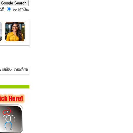
്‍
eപത്രം‍