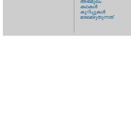
അഭിമുഖം
കഥകള്‍
കുറിപ്പുകള്‍
മരമെഴുതുന്നത്