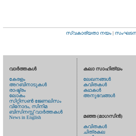
സ്വകാര്യതാ നയം
|
സംഘടനാ 
വാര്‍ത്തകള്‍
കലാ സാഹിത്യം
കേരളം
ലേഖനങ്ങള്‍
അറബിനാടുകള്‍
കവിതകള്‍
രാഷ്ട്രം
കഥകള്‍
ലോകം
അനുഭവങ്ങള്‍
സിറ്റിസണ്‍ ജേണലിസം
വിനോദം, സിനിമ
ബിസിനസ്സ് വാര്‍ത്തകള്‍
മഞ്ഞ (മാഗസിന്‍)
News in English
കവിതകള്‍
ചിത്രകല