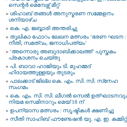
സെന്റർ മെമ്പേഴ്സ് മീറ്റ്
ശിഹാബ് തങ്ങൾ അനുസ്മരണ സമ്മേളനം
ശനിയാഴ്ച
കെ. എ. ജബ്ബാരി അന്തരിച്ചു
തൂലികാ ഫോറം ലേഖന മത്സരം ‘ഭരണ ഘടന :
നീതി, സമത്വം, ജനാധിപത്യം’
‘അന്നൊരു അബുദാബിക്കാലത്ത്’ പുസ്തകം
പ്രകാശനം ചെയ്തു
പി. ബാവാ ഹാജിയും ടി. മുഹമ്മദ്
ഹിദായത്തുള്ളയും തുടരും
പാലക്കാട് ജില്ല കെ. എം. സി. സി. സ്‌നേഹ
സംഗമം
കെ. എം. സി. സി. ലീഗൽ സെൽ ഉത്ഘാടനവു
നിയമ സെമിനാറും മെയ് 18 ന്
ഉപന്യാസ മത്സരം : സൃഷ്ടികൾ ക്ഷണിച്ചു
സീതി സാഹിബ് ഫൗണ്ടേഷൻ യു. എ. ഇ. കമ്മിറ്റ