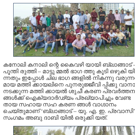
കനോലി കനാലി ന്റെ കൈവഴി യായി ബ്ലാങ്ങാട് 
പൂന്തി രുത്തി – മാട്ടു മ്മൽ ഭാഗ ത്തു കൂടി ഒഴുകി യ
ന്നതും ഇപ്പോൾ ചില ഭാഗ ങ്ങളില്‍ നികന്നു വരുന്
മായ മത്തി ക്കായലിനെ പുനരുജ്ജീവി പ്പിക്കു വാന
നടക്കുന്ന മത്തി ക്കായൽ ശുചീ കരണ പ്രവർത്തന
ങ്ങൾക്ക് ഐക്യദാർഢ്യം പ്രഖ്യാപിച്ചും വേണ്ട
തായ സഹായ സഹ കരണ ങ്ങൾ വാഗ്ദാനം
ചെയ്തുമാണ് ‘ബ്ലാങ്ങാട് – യു. എ. ഇ. പ്രവാസി’
സംഗമം അബു ദാബി യിൽ ഒരുക്കി യത്.