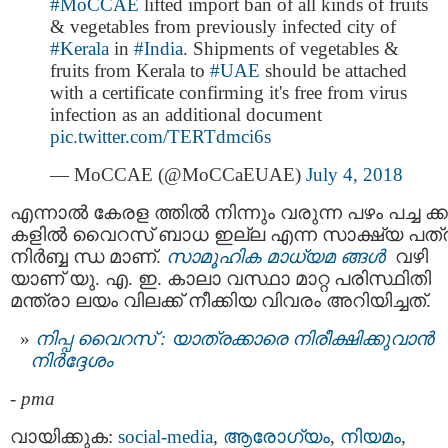
#MoCCAE
lifted import ban of all kinds of fruits
& vegetables from previously infected city of
#Kerala
in
#India
. Shipments of vegetables &
fruits from Kerala to
#UAE
should be attached
with a certificate confirming it's free from virus
infection as an additional document
pic.twitter.com/TERTdmci6s
— MoCCAE (@MoCCaEUAE)
July 4, 2018
എന്നാൽ കേരള ത്തിൽ നിന്നും വരുന്ന പഴം പച്ച ക്ക
കളില്‍ വൈറസ് ബാധ ഇല്ല എന്ന സാക്ഷ്യ പത്
നിർബ്ബ ന്ധ മാണ്.
സാമൂഹിക മാധ്യമ ങ്ങൾ
വഴി
യാണ് യു. എ. ഇ. കാലാ വസ്ഥാ മാറ്റ പരിസ്ഥിതി
മന്ത്രാ ലയം വിലക്ക് നീക്കിയ വിവരം അറിയിച്ചത്.
നിപ്പ വൈറസ് : യാത്രക്കാരെ നിരീക്ഷിക്കുവാന്‍
നിര്‍ദ്ദേശം
-
pma
വായിക്കുക:
social-media
,
ആരോഗ്യം
,
നിയമം
,