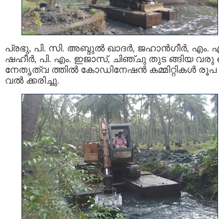
പ്രഭു, പി. സി. അബ്ദുൽ ഖാദർ, ജഹാൻഗീർ, എം. 
ഷഹീർ, പി. എം. ഇജാസ്, ചിഞ്ചു തുട ങ്ങിയ വരു 
നേതൃത്വ ത്തിൽ കോഡിനേഷൻ കമ്മിറ്റികൾ രൂപ
വൽ ക്കരിച്ചു.