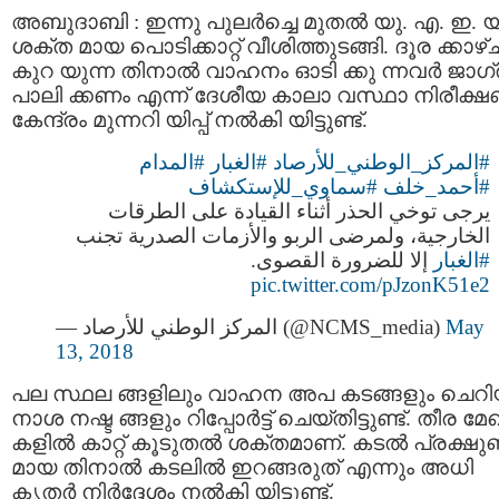
അബുദാബി : ഇന്നു പുലർച്ചെ മുതൽ യു. എ. ഇ. യി
ശക്ത മായ പൊടിക്കാറ്റ് വീശിത്തുടങ്ങി. ദൂര ക്കാഴ്
കുറ യുന്ന തിനാല്‍ വാഹനം ഓടി ക്കു ന്നവര്‍ ജാഗ
പാലി ക്കണം എന്ന് ദേശീയ കാലാ വസ്ഥാ നിരീക്
കേന്ദ്രം മുന്നറി യിപ്പ് നൽകി യിട്ടുണ്ട്.
#المدام
#الغبار
⁩
#المركز_الوطني_للأرصاد
#أحمد_خلف
#سماوي_للإستكشاف
يرجى توخي الحذر أثناء القيادة على الطرقات
الخارجية، ولمرضى الربو والأزمات الصدرية تجنب
#الغبار
⁩ إلا للضرورة القصوى.
pic.twitter.com/pJzonK51e2
— المركز الوطني للأرصاد (@NCMS_media)
May
13, 2018
പല സ്ഥല ങ്ങളിലും വാഹന അപ കടങ്ങളും ചെറ
നാശ നഷ്ട ങ്ങളും റിപ്പോര്‍ട്ട് ചെയ്തിട്ടുണ്ട്. തീര മ
കളിൽ കാറ്റ് കൂടുതൽ ശക്തമാണ്. കടൽ പ്രക്ഷുബ
മായ തിനാൽ കടലിൽ ഇറങ്ങരുത് എന്നും അധി
കൃതര്‍ നിര്‍ദ്ദേശം നല്‍കി യിട്ടുണ്ട്.