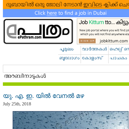
യു. എ. ഇ. യിൽ വേനൽ മഴ
July 25th, 2018