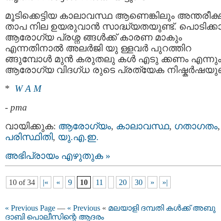
മൂടിക്കെട്ടിയ കാലാവസ്ഥ ആണെങ്കിലും അന്തരീക്
താപ നില ഉയരുവാന്‍ സാദ്ധ്യതയുണ്ട്. പൊടിക്കാറ്
ആരോഗ്യ പ്രശ്ന ങ്ങൾക്ക് കാരണ മാകും
എന്നതിനാല്‍ അലർജി യു ള്ളവർ പുറത്തിറ
ങ്ങുമ്പോള്‍ മുന്‍ കരുതലു കള്‍ എടു ക്കണം എന്നു
ആരോഗ്യ വിദഗ്ധ രുടെ പ്രത്യേക നിഷ്കർഷയുണ്
*
W A M
-
pma
വായിക്കുക:
ആരോഗ്യം
,
കാലാവസ്ഥ
,
ഗതാഗതം
,
പരിസ്ഥിതി
,
യു.എ.ഇ.
അഭിപ്രായം എഴുതുക »
10 of 34
|«
«
9
10
11
20
30
»
»|
« Previous Page
—
« Previous
«
മലയാളി ദമ്പതി കൾക്ക്​ അബു
ദാബി പൊലീസിന്റെ ആദരം