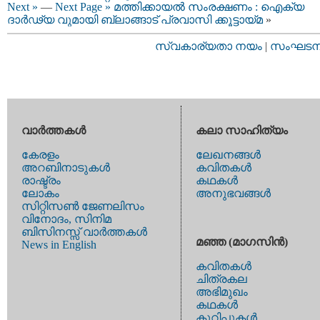
Next »
—
Next Page »
മത്തിക്കായൽ സംരക്ഷണം : ഐക്യ
ദാർഢ്യ വുമായി ബ്ലാങ്ങാട് പ്രവാസി ക്കൂട്ടായ്മ
»
സ്വകാര്യതാ നയം
|
സംഘടനാ 
വാര്‍ത്തകള്‍
കലാ സാഹിത്യം
കേരളം
ലേഖനങ്ങള്‍
അറബിനാടുകള്‍
കവിതകള്‍
രാഷ്ട്രം
കഥകള്‍
ലോകം
അനുഭവങ്ങള്‍
സിറ്റിസണ്‍ ജേണലിസം
വിനോദം, സിനിമ
ബിസിനസ്സ് വാര്‍ത്തകള്‍
മഞ്ഞ (മാഗസിന്‍)
News in English
കവിതകള്‍
ചിത്രകല
അഭിമുഖം
കഥകള്‍
കുറിപ്പുകള്‍