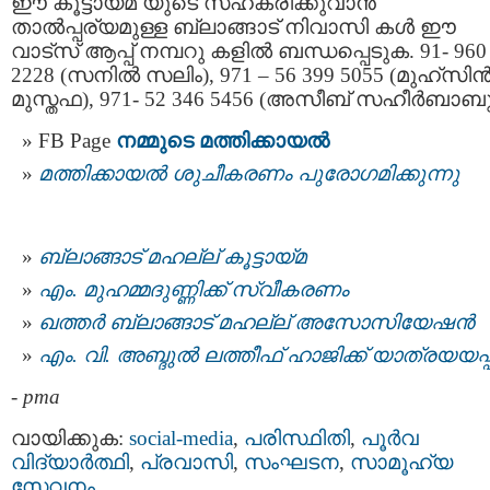
ഈ കൂട്ടായ്മ യുടെ സഹകരിക്കുവാൻ
താൽപ്പര്യമുള്ള ബ്ലാങ്ങാട് നിവാസി കൾ ഈ
വാട്സ് ആപ്പ് നമ്പറു കളിൽ ബന്ധപ്പെടുക. 91- 960
2228 (സനിൽ സലിം), 971 – 56 399 5055 (മുഹ്‌സി
മുസ്തഫ), 971- 52 346 5456 (അസീബ് സഹീര്‍ബാബു
FB Page
നമ്മുടെ മത്തിക്കായല്‍
മത്തിക്കായല്‍ ശുചീകരണം പുരോഗമിക്കുന്നു
ബ്ലാങ്ങാട് മഹല്ല് കൂട്ടായ്മ
എം. മുഹമ്മദുണ്ണിക്ക് സ്വീകരണം
ഖത്തർ ബ്ലാങ്ങാട് മഹല്ല് അസോസിയേഷൻ
എം. വി. അബ്ദുൽ ലത്തീഫ് ഹാജിക്ക് യാത്രയയപ്പ
-
pma
വായിക്കുക:
social-media
,
പരിസ്ഥിതി
,
പൂര്‍വ
വിദ്യാര്‍ത്ഥി
,
പ്രവാസി
,
സംഘടന
,
സാമൂഹ്യ
സേവനം