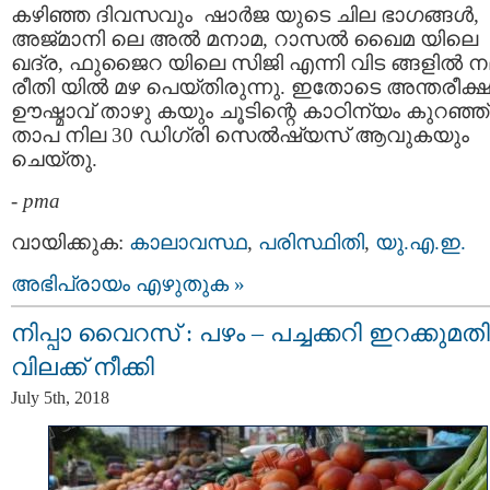
കഴിഞ്ഞ ദിവസവും ഷാര്‍ജ യുടെ ചില ഭാഗങ്ങള്‍,
അജ്മാനി ലെ അൽ മനാമ, റാസൽ ഖൈമ യിലെ
ഖദ്ര, ഫുജൈറ യിലെ സിജി എന്നി വിട ങ്ങളിൽ ന
രീതി യിൽ മഴ പെയ്തിരുന്നു. ഇതോടെ അന്തരീക്
ഊഷ്മാവ് താഴു കയും ചൂടിന്റെ കാഠിന്യം കുറഞ്ഞ്
താപ നില 30 ഡിഗ്രി സെല്‍ഷ്യസ് ആവുകയും
ചെയ്തു.
-
pma
വായിക്കുക:
കാലാവസ്ഥ
,
പരിസ്ഥിതി
,
യു.എ.ഇ.
അഭിപ്രായം എഴുതുക »
നിപ്പാ വൈറസ് : പഴം – പച്ചക്കറി ഇറക്കുമതി
വിലക്ക്​ നീക്കി
July 5th, 2018