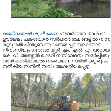
മത്തിക്കായൽ ശുചീകരണ
പ്രവർത്തന ങ്ങൾക്ക്
ഊർജ്ജം പകരുവാൻ സർക്കാർ തല ങ്ങളിൽ നിന്ന
കൂടുതൽ പിന്തുണ ആവശ്യപ്പെട്ട് ബ്ലാങ്ങാട്
നിവാസിയും ഗുരുവാ യൂർ എം. എൽ. എ. യുമായ
കെ. വി. അബ്ദുൽ ഖാദറി ന് നിവേദനം സമർപ്പിക്കു
വാൻ മത്തിക്കായൽ സംരക്ഷണ സമിതി ക്കു രൂപം
നൽകിയ സനിൽ സലിം ആവശ്യ പ്പെട്ടു.