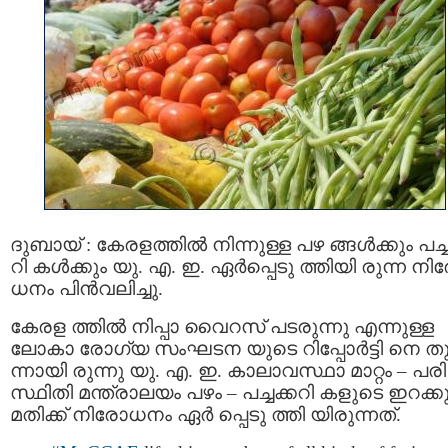
ദുബായ് : കേരളത്തിൽ നിന്നുള്ള പഴ ങ്ങൾക്കും പച്ച
റി കൾക്കും യു. എ. ഇ. ഏർപ്പെടു ത്തിയി രുന്ന നിര
ധനം പിൻവലിച്ചു.
കേരള ത്തിൽ നിപ്പാ വൈറസ് പടരുന്നു എന്നുള്ള
ലോകാ രോഗ്യ സംഘടന യുടെ റിപ്പോർട്ടി നെ തുട
ന്നായി രുന്നു യു. എ. ഇ. കാലാവസ്ഥാ മാറ്റം – പരി
സ്ഥിതി മന്ത്രാലയം പഴം – പച്ചക്കറി കളുടെ ഇറക്ക
മതിക്ക് നിരോധനം ഏര്‍ പ്പെടു ത്തി യിരുന്നത്.