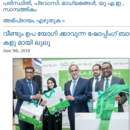
പരിസ്ഥിതി
,
പ്രവാസി
,
മാധ്യമങ്ങള്‍
,
യു.എ.ഇ.
,
സാമ്പത്തികം
അഭിപ്രായം എഴുതുക »
വീണ്ടും ഉപ യോഗി ക്കാവുന്ന ഷോപ്പിംഗ് ബ
കളു മായി ലുലു
June 9th, 2018