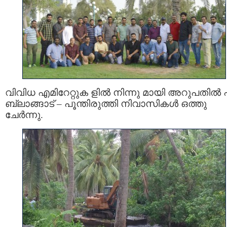
വിവിധ എമിറേറ്റുക ളിൽ നിന്നു മായി അറുപതിൽ 
ബ്ലാങ്ങാട് – പൂന്തിരുത്തി നിവാസികൾ ഒത്തു
ചേർന്നു.