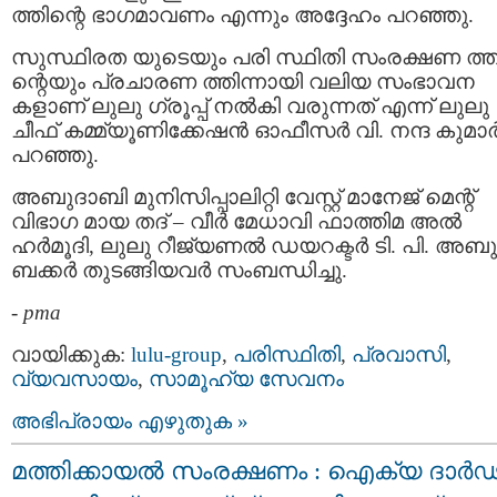
ത്തിന്റെ ഭാഗമാവണം എന്നും അദ്ദേഹം പറഞ്ഞു.
സുസ്ഥിരത യുടെയും പരി സ്ഥിതി സംരക്ഷണ ത്ത
ന്റെയും പ്രചാരണ ത്തിന്നായി വലിയ സംഭാവന
കളാണ് ലുലു ഗ്രൂപ്പ് നൽകി വരുന്നത് എന്ന് ലുലു
ചീഫ് കമ്മ്യൂണിക്കേഷന്‍ ഓഫീസർ വി. നന്ദ കുമാ
പറഞ്ഞു.
അബുദാബി മുനിസിപ്പാലിറ്റി വേസ്റ്റ് മാനേജ് മെന്റ്
വിഭാഗ മായ തദ് – വീര്‍ മേധാവി ഫാത്തിമ അല്‍
ഹര്‍മൂദി, ലുലു റീജ്യണല്‍ ഡയറക്ടര്‍ ടി. പി. അബു
ബക്കര്‍ തുടങ്ങിയവര്‍ സംബന്ധിച്ചു.
-
pma
വായിക്കുക:
lulu-group
,
പരിസ്ഥിതി
,
പ്രവാസി
,
വ്യവസായം
,
സാമൂഹ്യ സേവനം
അഭിപ്രായം എഴുതുക »
മത്തിക്കായൽ സംരക്ഷണം : ഐക്യ ദാർ