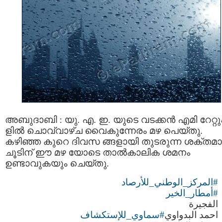
അബുദാബി : യു. എ. ഇ. യുടെ വടക്കന്‍ എമി റേറ്റ
ളിൽ ചൊവ്വാഴ്ച വൈകുന്നേരം മഴ പെയ്തു.
കഴിഞ്ഞ കുറെ ദിവസ ങ്ങളായി തുടരുന്ന ശക്തമ
ചൂടിന് ഈ മഴ യോടെ താല്‍കാലിക ശമനം
ഉണ്ടാവുകയും ചെയ്തു.
#المركز_الوطني_للأرصاد
#أمطار_الخير
الفجيرة
احمد البدواوي
#سماوي_للإستكشاف