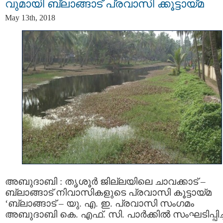
വുമായി ബ്ലാങ്ങാട് പ്രവാസി ക്കൂട്ടായ്മ
May 13th, 2018
അബുദാബി : തൃശൂർ ജില്ലയിലെ ചാവക്കാട് –
ബ്ലാങ്ങാട് നിവാസികളുടെ പ്രവാസി കൂട്ടായ്മ
‘ബ്ലാങ്ങാട് – യു. എ. ഇ. പ്രവാസി സംഗമം
അബുദാബി കെ. എഫ്. സി. പാർക്കിൽ സംഘടിപ്പിച്ച