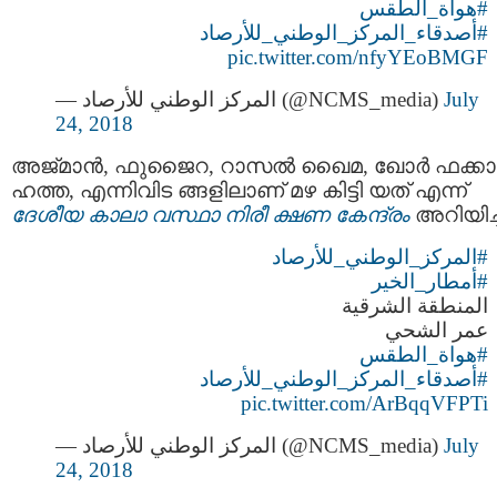
#هواة_الطقس
#أصدقاء_المركز_الوطني_للأرصاد
pic.twitter.com/nfyYEoBMGF
— المركز الوطني للأرصاد (@NCMS_media)
July
24, 2018
അജ്മാൻ, ഫുജൈറ, റാസൽ ഖൈമ, ഖോർ ഫക്കാ
ഹത്ത, എന്നിവിട ങ്ങളിലാണ് മഴ കിട്ടി യത് എന്ന്
ദേശീയ കാലാ വസ്ഥാ നിരീ ക്ഷണ കേന്ദ്രം
അറിയിച്
#المركز_الوطني_للأرصاد
#أمطار_الخير
المنطقة الشرقية
عمر الشحي
#هواة_الطقس
#أصدقاء_المركز_الوطني_للأرصاد
pic.twitter.com/ArBqqVFPTi
— المركز الوطني للأرصاد (@NCMS_media)
July
24, 2018