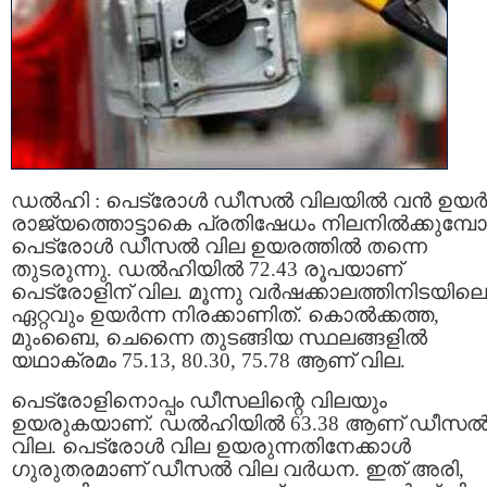
ഡൽഹി : പെട്രോൾ ഡീസൽ വിലയിൽ വൻ ഉയർച്
രാജ്യത്തൊട്ടാകെ പ്രതിഷേധം നിലനിൽക്കുമ്പോ
പെട്രോൾ ഡീസൽ വില ഉയരത്തിൽ തന്നെ
തുടരുന്നു. ഡൽഹിയിൽ 72.43 രൂപയാണ്
പെട്രോളിന് വില. മൂന്നു വർഷക്കാലത്തിനിടയിലെ
ഏറ്റവും ഉയർന്ന നിരക്കാണിത്. കൊൽക്കത്ത,
മുംബൈ, ചെന്നൈ തുടങ്ങിയ സ്ഥലങ്ങളിൽ
യഥാക്രമം 75.13, 80.30, 75.78 ആണ് വില.
പെട്രോളിനൊപ്പം ഡീസലിന്റെ വിലയും
ഉയരുകയാണ്. ഡൽഹിയിൽ 63.38 ആണ് ഡീസ
വില. പെട്രോൾ വില ഉയരുന്നതിനേക്കാൾ
ഗുരുതരമാണ് ഡീസൽ വില വർധന. ഇത് അരി,