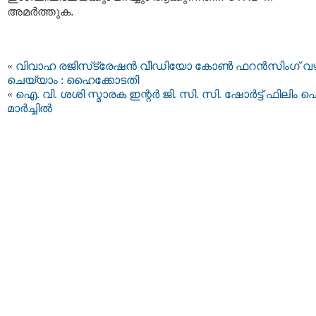
അമര്‍ത്തുക.
«
വിവാഹ രജിസ്​ട്രേഷന്‍ വീഡിയോ കോണ്‍ ഫറന്‍സിംഗ് വഴ
ചെയ്യാം : ഹൈക്കോടതി
«
ഐ. വി. ശശി സ്മാരക ഇന്റർ ജി. സി. സി. ഷോർട്ട് ഫിലിം ഫെസ്
മാർച്ചിൽ