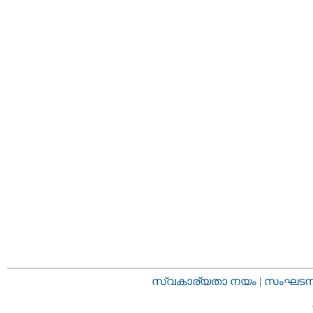
സ്വകാര്യതാ നയം
|
സംഘടനാ 