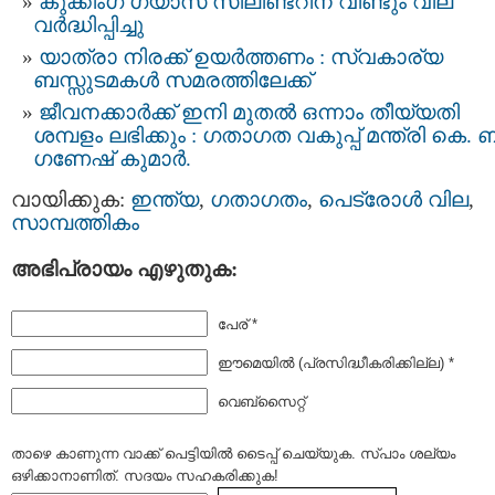
കുക്കിംഗ് ഗ്യാസ് സിലിണ്ടറിന് വീണ്ടും വില
വര്‍ദ്ധിപ്പിച്ചു
യാത്രാ നിരക്ക് ഉയർത്തണം : സ്വകാര്യ
ബസ്സുടമകള്‍ സമരത്തിലേക്ക്
ജീവനക്കാർക്ക് ഇനി മുതൽ ഒന്നാം തീയ്യതി
ശമ്പളം ലഭിക്കും : ഗതാഗത വകുപ്പ് മന്ത്രി കെ. ബ
ഗണേഷ് കുമാർ.
വായിക്കുക:
ഇന്ത്യ
,
ഗതാഗതം
,
പെട്രോൾ വില
,
സാമ്പത്തികം
അഭിപ്രായം എഴുതുക:
പേര് *
ഈമെയില്‍ (പ്രസിദ്ധീകരിക്കില്ല) *
വെബ്സൈറ്റ്
താഴെ കാണുന്ന വാക്ക് പെട്ടിയില്‍ ടൈപ്പ്‌ ചെയ്യുക. സ്പാം ശല്യം
ഒഴിക്കാനാണിത്. സദയം സഹകരിക്കുക!