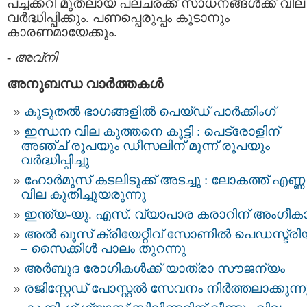
പച്ചക്കറി മുതലായ പലചരക്ക് സാധനങ്ങൾക്ക് വില
വർദ്ധിപ്പിക്കും. പണപ്പെരുപ്പം കൂടാനും
കാരണമായേക്കും.
-
അവ്നി
അനുബന്ധ വാര്‍ത്തകള്‍
കൂടുതൽ ഭാഗങ്ങളിൽ പെയ്ഡ് പാർക്കിംഗ്
ഇന്ധന വില കുത്തനെ കൂട്ടി : പെട്രോളിന്
അഞ്ച് രൂപയും ഡീസലിന് മൂന്ന് രൂപയും
വർദ്ധിപ്പിച്ചു
ഹോർമുസ് കടലിടുക്ക് അടച്ചു : ലോകത്ത് എണ്ണ
വില കുതിച്ചുയരുന്നു
ഇന്ത്യ-യു. എസ്. വ്യാപാര കരാറിന് അംഗീക
അൽ ഖൂസ് ക്രിയേറ്റീവ് സോണിൽ പെഡസ്ട്ര
– സൈക്കിൾ പാലം തുറന്നു
അർബുദ രോഗികൾക്ക് യാത്രാ സൗജന്യം
രജിസ്റ്റേഡ് പോസ്റ്റല്‍ സേവനം നിര്‍ത്തലാക്കുന്ന