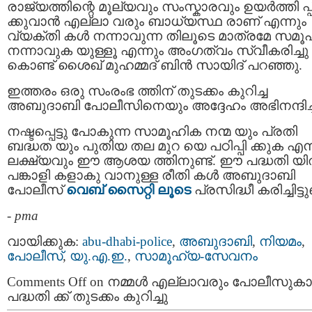
രാജ്യത്തിന്റെ മൂല്യവും സംസ്കാരവും ഉയർത്തി പ്പ
ക്കുവാൻ എല്ലാ വരും ബാധ്യസ്ഥ രാണ് എന്നും
വ്യക്തി കൾ നന്നാവുന്ന തിലൂടെ മാത്രമേ സമൂ
നന്നാവുക യുള്ളൂ എന്നും അംഗത്വം സ്വീകരിച്ചു
കൊണ്ട് ശൈഖ് മുഹമ്മദ് ബിൻ സായിദ് പറഞ്ഞു.
ഇത്തരം ഒരു സംരംഭ ത്തിന് തുടക്കം കുറിച്ച
അബുദാബി പോലീസിനെയും അദ്ദേഹം അഭിനന്ദിച്ച
നഷ്ടപ്പെട്ടു പോകുന്ന സാമൂഹിക നന്മ യും പ്രതി
ബദ്ധത യും പുതിയ തല മുറ യെ പഠിപ്പി ക്കുക എന
ലക്ഷ്യവും ഈ ആശയ ത്തിനുണ്ട്. ഈ പദ്ധതി യ
പങ്കാളി കളാകു വാനുള്ള രീതി കൾ അബുദാബി
പോലീസ്
വെബ് സൈറ്റി ലൂടെ
പ്രസിദ്ധീ കരിച്ചിട്ടുണ
-
pma
വായിക്കുക:
abu-dhabi-police
,
അബുദാബി
,
നിയമം
,
പോലീസ്
,
യു.എ.ഇ.
,
സാമൂഹ്യ-സേവനം
Comments Off
on നമ്മൾ എല്ലാവരും പോലീസുക
പദ്ധതി ക്ക് തുടക്കം കുറിച്ചു