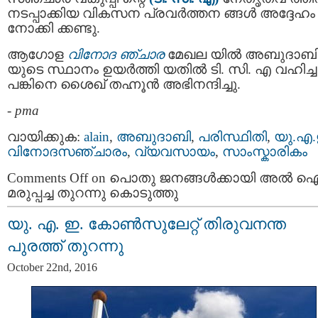
നടപ്പാക്കിയ വികസന പ്രവര്‍ത്തന ങ്ങള്‍ അദ്ദേഹം
നോക്കി ക്കണ്ടു.
ആഗോള
വിനോദ ഞ്ചാര
മേഖല യില്‍ അബുദാബ
യുടെ സ്ഥാനം ഉയര്‍ത്തി യതില്‍ ടി. സി. എ വഹിച്ച
പങ്കിനെ ശൈഖ് തഹ്നൂന്‍ അഭിനന്ദിച്ചു.
-
pma
വായിക്കുക:
alain
,
അബുദാബി
,
പരിസ്ഥിതി
,
യു.എ.
വിനോദസഞ്ചാരം
,
വ്യവസായം
,
സാംസ്കാരികം
Comments Off
on പൊതു ജനങ്ങള്‍ക്കായി അല്‍ ഐ
മരുപ്പച്ച തുറന്നു കൊടുത്തു
യു. എ. ഇ. കോണ്‍സുലേറ്റ് തിരുവനന്ത
പുരത്ത് തുറന്നു
October 22nd, 2016