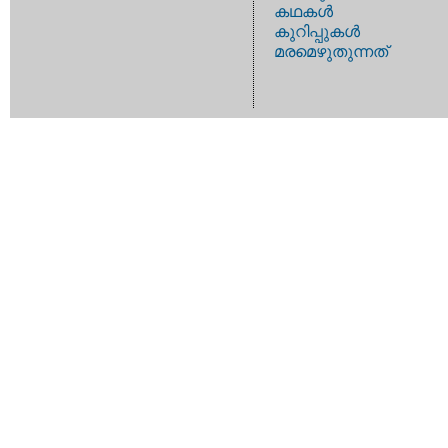
കഥകള്‍
കുറിപ്പുകള്‍
മരമെഴുതുന്നത്