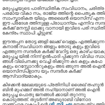
മരുപ്പച്ചയുടെ പാരിസ്ഥിതിക സംവിധാനം, ചരിത്ര
പരമായ വികാ സം, രാജ്യ ത്തിന്റെ പൈതൃക ത്തി
സാംസ്കാരികത യിലും അലൈന്‍ ഒയാസിസ് എന്ന
ഈ പ്രദേശ ത്തിനുള്ള പ്രാധാന്യം എന്നിവ സന്ദര
കര്‍ക്ക് മനസ്സി ലാക്കു വാനായി ഇവിടെ പരി സ്ഥിതി
കേന്ദ്രം സ്ഥാപി ച്ചിട്ടുണ്ട്.
ഈന്തപ്പന തോട്ട ങ്ങളി ലേക്ക് വെള്ളം എത്തിക്കുന്ന
കനാല്‍ സംവിധാന ങ്ങളും തോടു കളും ഇവിടെ
എത്തുന്ന സന്ദര്‍ശ കര്‍ക്ക് വേറിട്ട ഒരു കാഴ്ച യാകു
മരുപ്പച്ച യില്‍ നിന്ന് ഉല്‍പാദി പ്പിക്കുന്ന വിവിധ 
ങ്ങള്‍ വില്പനക്കു വെച്ചി രിക്കുന്ന കട കളും കഫേ
കളും റെസ്റ്റോറന്‍റുകളും അട ങ്ങുന്ന അല്‍ ഐന്
ഒയാസിസ്പ്ളാസ യും സന്ദര്‍ശ കര്‍ക്ക്
ആസ്വാദ്യമാകും.
കിഴക്കന്‍ മേഖലയുടെ പ്രതിനിധി ശൈഖ് തഹ്നൂന്‍
ബിന്‍ മുഹമ്മദ് അല്‍ നഹ്യാനാണ് അല്‍ ഐന്‍
മരുപ്പച്ച പൊതു ജനങ്ങള്‍ ക്കായി തുറന്നു
കൊടുത്തത്. തുടര്‍ന്ന് അബുദാബി വിനോദ
സഞ്ചാര വകുപ്പി ന്റെ
(ടി. സി. എ)
നേതൃത്വ ത്തില