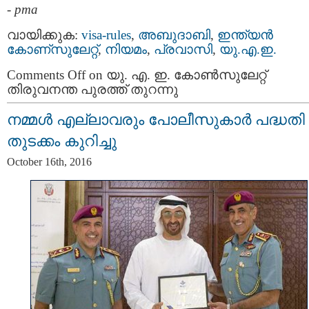
-
pma
വായിക്കുക:
visa-rules
,
അബുദാബി
,
ഇന്ത്യന്‍
കോണ്സുലേറ്റ്
,
നിയമം
,
പ്രവാസി
,
യു.എ.ഇ.
Comments Off
on യു. എ. ഇ. കോണ്‍സുലേറ്റ്
തിരുവനന്ത പുരത്ത് തുറന്നു
നമ്മൾ എല്ലാവരും പോലീസുകാർ പദ്ധതി ക
തുടക്കം കുറിച്ചു
October 16th, 2016