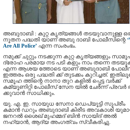
അബുദാബി : കുറ്റ കൃത്യങ്ങൾ തടയുവാനുള്ള ഒ
നൂതന പദ്ധതി യാണ് അബു ദാബി പോലീസിന്റെ
Are All Police’
എന്ന സംരംഭം.
നമുക്ക് ചുറ്റും നടക്കുന്ന കുറ്റ കൃത്യങ്ങളും സാമ
ദ്രോഹ പരമായ നട പടി കളും നാം തന്നെ തടയു
എന്ന ആശയ ത്തോടെ യാണ് അബുദാബി പോലീ
ഇത്തരം ഒരു പദ്ധതി ക്ക് തുടക്കം കുറിച്ചത്. ഇതില
സമൂഹ ത്തിന്റെ നാനാ തുറ കളിൽ പ്പെട്ട വർക്ക്
കമ്യൂണിറ്റി പോലീസ് സേന യിൽ ചേർന്ന് പ്രവർ ത
ക്കുവാൻ സാധിക്കും.
യു. എ. ഇ. സായുധ സേനാ ഡെപ്യൂട്ടി സുപ്രീം
കമാന്‍ ഡറും അബുദാബി കിരീട അവകാശി യുമ
ജനറല്‍ ശൈഖ് മുഹമ്മദ് ബിന്‍ സായിദ് അല്‍
നഹ്യാൻ, ആദ്യ അംഗത്വം സ്വീകരിച്ചു.