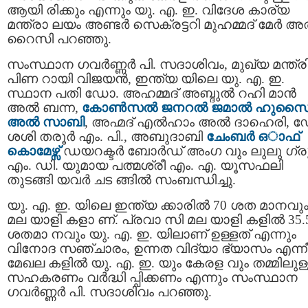
ആയി രിക്കും എന്നും യു. എ. ഇ. വിദേശ കാര്യ
മന്ത്രാ ലയം അണ്ടര്‍ സെക്രട്ടറി മുഹമ്മദ് മേര്‍ അല
റൈസി പറഞ്ഞു.
സംസ്ഥാന ഗവർണ്ണർ പി. സദാശിവം, മുഖ്യ മന്ത്ര
പിണ റായി വിജയന്‍, ഇന്ത്യ യിലെ യു. എ. ഇ.
സ്ഥാന പതി ഡോ. അഹമ്മദ് അബ്ദുല്‍ റഹി മാന്‍
അല്‍ ബന്ന,
കോണ്‍സല്‍ ജനറല്‍ ജമാല്‍ ഹുസൈന
അല്‍ സാബി
, അഹ്മദ് എല്‍ഹാം അല്‍ ദാഹെരി, 
ശശി തരൂര്‍ എം. പി., അബുദാബി
ചേംബര്‍ ഒാഫ്
കൊമേഴ്സ്
ഡയറക്ടര്‍ ബോര്‍ഡ് അംഗ വും ലുലു ഗ്രൂപ
എം. ഡി. യുമായ പത്മശ്രീ എം. എ. യൂസഫലി
തുടങ്ങി യവര്‍ ചട ങ്ങില്‍ സംബന്ധിച്ചു.
യു. എ. ഇ. യിലെ ഇന്ത്യ ക്കാരില്‍ 70 ശത മാനവു
മല യാളി കളാ ണ്. പ്രവാ സി മല യാളി കളില്‍ 35.
ശതമാ നവും യു. എ. ഇ. യിലാണ് ഉള്ളത് എന്നും
വിനോദ സഞ്ചാരം, ഉന്നത വിദ്യാ ഭ്യാസം എന്ന
മേഖല കളില്‍ യു. എ. ഇ. യും കേരള വും തമ്മിലുള
സഹകരണം വര്‍ദ്ധി പ്പിക്കണം എന്നും സംസ്ഥാന
ഗവർണ്ണർ പി. സദാശിവം പറഞ്ഞു.