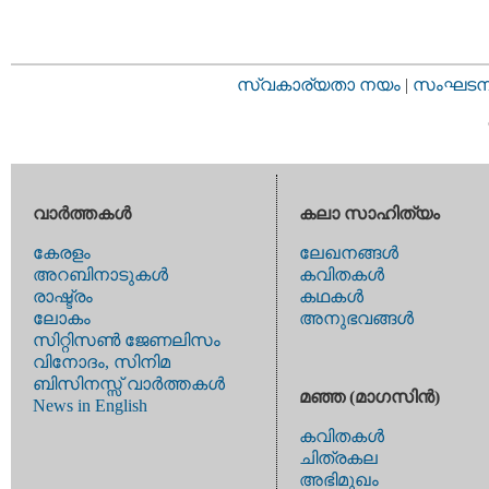
സ്വകാര്യതാ നയം
|
സംഘടനാ 
വാര്‍ത്തകള്‍
കലാ സാഹിത്യം
കേരളം
ലേഖനങ്ങള്‍
അറബിനാടുകള്‍
കവിതകള്‍
രാഷ്ട്രം
കഥകള്‍
ലോകം
അനുഭവങ്ങള്‍
സിറ്റിസണ്‍ ജേണലിസം
വിനോദം, സിനിമ
ബിസിനസ്സ് വാര്‍ത്തകള്‍
മഞ്ഞ (മാഗസിന്‍)
News in English
കവിതകള്‍
ചിത്രകല
അഭിമുഖം