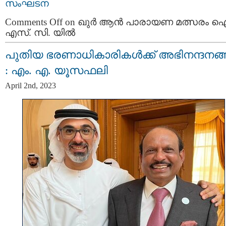
സംഘടന
Comments Off
on ഖുര്‍ ആന്‍ പാരായണ മത്സരം 
എസ്. സി. യില്‍
പുതിയ ഭരണാധികാരികള്‍ക്ക് അഭിനന്ദനങ്ങ
: എം. എ. യൂസഫലി
April 2nd, 2023