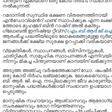
പിന്തുണ ഏകിയാണ് ഒരു കോടി ദിർഹം സംഭാവന
നല്‍കുന്നത്.
റമദാനിൽ സുസ്ഥിര ഭക്ഷണ വിതരണത്തിനായി
എൻഡോവ്‌മെന്‍റ് ഫണ്ട് സ്ഥാപിക്കുക എന്ന ലക്ഷ
ത്തോടെ മുഹമ്മദ് ബിൻ റാഷിദ് അൽ മക്തൂം
ഗ്ലോബൽ ഇനിഷ്യേ റ്റീവ്സ് (
എം.ബി.ആർ.ജി.ഐ
ആരംഭിച്ച പദ്ധതിയിലൂടെ ലോകമെങ്ങുമുള്ള ദുർബ
ജനങ്ങൾക്ക് ഭക്ഷ്യ സുരക്ഷ ഉറപ്പാക്കി വരികയാണ്
വ്യക്തികൾ, സ്ഥാപനങ്ങൾ, ബിസിനസ്സുകൾ,
ചാരിറ്റികൾ, സാമൂഹിക സ്ഥാപനങ്ങൾ എന്നിവയ
നിന്നും മികച്ച പിന്തുണയാണ് കാമ്പയിന് ലഭിക്കുന്ന
അടുത്ത അഞ്ചു വർഷത്തേക്കാണ് ഡോ. ഷംഷീർ
ഒരു കോടി ദിർഹം ലഭ്യമാക്കുക. ലോകമെമ്പാടും 
ബി. ആർ. ജി. ഐ. നടപ്പിലാക്കുന്ന ജീവ കാരുണ്യ
മാനുഷിക പദ്ധതികൾക്കായി സംഭാവന ഉപയോഗ
പ്പെടുത്തും.
മാനുഷിക സഹായവും ആശ്വാസവും ആരോഗ്
സംരക്ഷണവും രോഗ നിയന്ത്രണവും
വിദ്യാഭ്യാസവും വിജ്ഞാനവും പ്രചരിപ്പിക്കൽ,