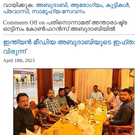
വായിക്കുക:
അബുദാബി
,
ആരോഗ്യം
,
കുട്ടികള്‍
,
പ്രവാസി
,
സാമൂഹ്യ-സേവനം
Comments Off
on പതിനൊന്നാമത് അന്താരാഷ്ട്ര
ഓട്ടിസം കോൺഫറൻസ് അബുദാബിയില്‍
ഇന്ത്യൻ മീഡിയ അബുദാബിയുടെ ഇഫ്ത
വിരുന്ന്
April 18th, 2023