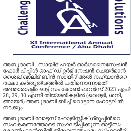
അബുദാബി : സായിദ് ഹയർ ഓർഗനൈസേഷൻ
ഫോർ പീപ്പിൾ ഓഫ് ഡിറ്റർമിനേഷൻ ചെയർമാൻ
ശൈഖ് ഖാലിദ് ബിന്‍ സായിദ് അൽ നഹ്യാന്‍റെ
രക്ഷാ കർതൃത്വത്തില്‍ പതിനൊന്നാമത്
അന്താരാഷ്ട്ര ഓട്ടിസം കോൺഫറൻസ് 2023 ഏപ്
28, 29, 30 എന്നീ തിയ്യതികളിൽ (വെള്ളി, ശനി,
ഞായർ) അബുദാബി ബീച്ച് റൊട്ടാന ഹോട്ടലിൽ
നടക്കും.
അബുദാബി ലോട്ടസ് ഹോളിസ്റ്റിക് ഗ്രൂപ്പിന്‍റെ
സഹകരണത്തോടെ സംഘടിപ്പിക്കുന്ന ഓട്ടിസം
കോൺഫറൻസില്‍ തിരുവനന്തപുരം ഡിഫറന്‍റ്