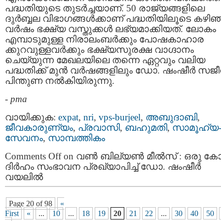
പദ്ധതിയുടെ തുടർച്ചയാണ്. 50 രാജ്യങ്ങളിലെ
ദുർബ്ബല വിഭാഗങ്ങൾക്കാണ് പദ്ധതിയിലൂടെ കഴിഞ
വർഷം ഭക്ഷ്യ വസ്തുക്കൾ ലഭ്യമാക്കിയത്. ലോകം
എമ്പാടുമുള്ള നിരാലംബർക്കും പോഷകാഹാര
ക്കുറവുള്ളവർക്കും ഭക്ഷ്യസുരക്ഷ വാഗ്ദാനം
ചെയ്യുന്ന മേഖലയിലെ തന്നെ ഏറ്റവും വലിയ
പദ്ധതിക്ക് മുൻ വർഷങ്ങളിലും ഡോ. ഷംഷീർ സജ
പിന്തുണ നൽകിയിരുന്നു.
-
pma
വായിക്കുക:
expat
,
nri
,
vps-burjeel
,
അബുദാബി
,
ജീവകാരുണ്യം
,
പ്രവാസി
,
ബഹുമതി
,
സാമൂഹ്യ
സേവനം
,
സാമ്പത്തികം
Comments Off
on വൺ ബില്യൺ മീൽസ് : ഒരു കോ
ദിർഹം സംഭാവന പ്രഖ്യാപിച്ച് ഡോ. ഷംഷീർ
വയലിൽ
Page 20 of 98
«
First
«
...
10
...
18
19
20
21
22
...
30
40
50