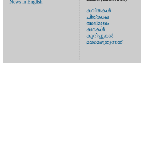
News in English
കവിതകള്‍
ചിത്രകല
അഭിമുഖം
കഥകള്‍
കുറിപ്പുകള്‍
മരമെഴുതുന്നത്