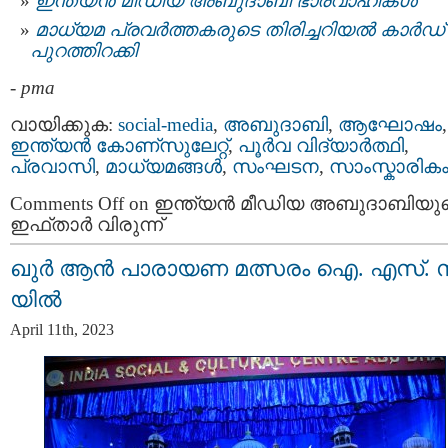
ഇന്ത്യന്‍ മീഡിയ അബുദാബി ഭാരവാഹികള്‍
മാധ്യമ പ്രവർത്തകരുടെ തിരിച്ചറിയൽ കാർഡ്
പുറത്തിറക്കി
-
pma
വായിക്കുക:
social-media
,
അബുദാബി
,
ആഘോഷം
,
ഇന്ത്യന്‍ കോണ്സുലേറ്റ്
,
പൂര്‍വ വിദ്യാര്‍ത്ഥി
,
പ്രവാസി
,
മാധ്യമങ്ങള്‍
,
സംഘടന
,
സാംസ്കാരിക
Comments Off
on ഇന്ത്യൻ മീഡിയ അബുദാബിയു
ഇഫ്താർ വിരുന്ന്
ഖുര്‍ ആന്‍ പാരായണ മത്സരം ഐ. എസ്. 
യില്‍
April 11th, 2023