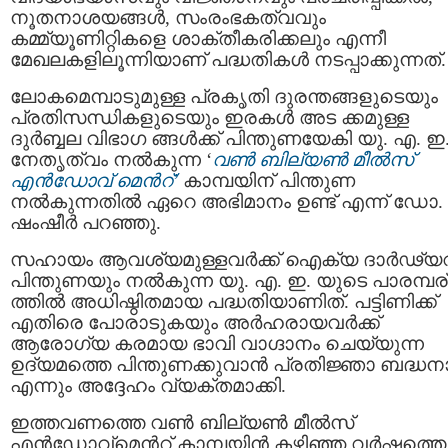
നൂതനാശയങ്ങൾ, സംരംഭകത്വവും
കമ്മ്യൂണിറ്റികളെ ശാക്തീകരിക്കലും എന്നീ
മേഖലകളിലൂന്നിയാണ് പദ്ധതികൾ നടപ്പാക്കുന്നത്.
ലോകമെമ്പാടുമുള്ള പ്രകൃതി ദുരന്തങ്ങളുടെയും
പ്രതിസന്ധികളുടെയും ഇരകള്‍ അട ക്കമുള്ള
ദുർബ്ബല വിഭാഗ ങ്ങൾക്ക് പിന്തുണയേകി യു. എ. ഇ
നേതൃത്വം നൽകുന്ന ‘
വൺ ബില്യൺ മീൽസ്
എൻഡോവ്‌ മെന്‍റ്’
കാമ്പയിന് പിന്തുണ
നല്‍കുന്നതിൽ ഏറെ അഭിമാനം ഉണ്ട് എന്ന് ഡോ.
ഷംഷീർ പറഞ്ഞു.
സഹായം ആവശ്യമുള്ളവർക്ക് ഐക്യ ദാർഢ്യ
പിന്തുണയും നൽകുന്ന യു. എ. ഇ. യുടെ പാരമ്പര
ത്തിൽ അധിഷ്ഠിതമായ പദ്ധതിയാണിത്. പട്ടിണിക്ക്
എതിരെ പോരാടുകയും അർഹരായവർക്ക്
ആരോഗ്യ കരമായ ഭാവി വാഗ്ദാനം ചെയ്യുന്ന
ഉദ്യമത്തെ പിന്തുണക്കുവാന്‍ പ്രതിജ്ഞാ ബദ്ധന
എന്നും അദ്ദേഹം വ്യക്തമാക്കി.
ഇത്തവണത്തെ വൺ ബില്യൺ മീൽസ്
എൻഡോവ്‌മെന്‍റ് കാമ്പയിൻ കഴിഞ്ഞ വർഷത്തെ