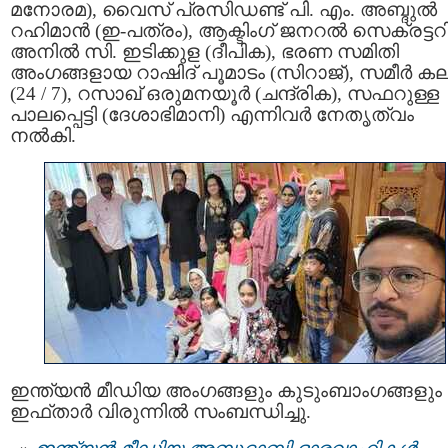
മനോരമ), വൈസ് പ്രസിഡണ്ട് പി. എം. അബ്ദുൽ
റഹിമാൻ (ഇ-പത്രം), ആക്ടിംഗ് ജനറൽ സെക്രട്ടറ
അനിൽ സി. ഇടിക്കുള (ദീപിക), ഭരണ സമിതി
അംഗങ്ങളായ റാഷിദ് പൂമാടം (സിറാജ്), സമീർ കല
(24 / 7), റസാഖ് ഒരുമനയൂർ (ചന്ദ്രിക), സഫറുള്ള
പാലപ്പെട്ടി (ദേശാഭിമാനി) എന്നിവർ നേതൃത്വം
നൽകി.
ഇന്ത്യന്‍ മീഡിയ അംഗങ്ങളും കുടുംബാംഗങ്ങളും
ഇഫ്താര്‍ വിരുന്നില്‍ സംബന്ധിച്ചു.