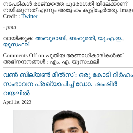
നടപടികള്‍ രാജ്യത്തെ പുരോഗതി യിലേക്കാണ്
നയിക്കുന്നത് എന്നും അദ്ദേഹം കൂട്ടിച്ചേര്‍ത്തു. Imag
Credit :
Twitter
-
pma
വായിക്കുക:
അബുദാബി
,
ബഹുമതി
,
യു.എ.ഇ.
,
യൂസഫലി
Comments Off
on പുതിയ ഭരണാധികാരികള്‍ക്ക്
അഭിനന്ദനങ്ങള്‍ : എം. എ. യൂസഫലി
വൺ ബില്യൺ മീൽസ് : ഒരു കോടി ദിർഹം
സംഭാവന പ്രഖ്യാപിച്ച് ഡോ. ഷംഷീർ
വയലിൽ
April 1st, 2023