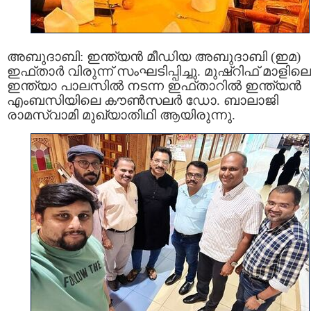
അബുദാബി: ഇന്ത്യൻ മീഡിയ അബുദാബി (ഇമ)
ഇഫ്താർ വിരുന്ന് സംഘടിപ്പിച്ചു. മുഷ്റിഫ് മാളിലെ
ഇന്ത്യാ പാലസിൽ നടന്ന ഇഫ്താറിൽ ഇന്ത്യൻ
എംബസിയിലെ കൗൺസല‍ർ ഡോ. ബാലാജി
രാമസ്വാമി മുഖ്യാതിഥി ആയിരുന്നു.