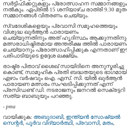
സര്‍ട്ടിഫിക്കറ്റുകളും പ്രോത്സാഹന സമ്മാനങ്ങളും
നല്‍കും. ഏപ്രില്‍ 15 ശനിയാഴ്ച രാത്രി 9.30 മുതല
സമ്മാനങ്ങള്‍ വിതരണം ചെയ്യും.
സ്വദേശികളെയും പ്രവാസി സമൂഹത്തെയും
വിശുദ്ധ ഖുര്‍ആന്‍ പാരായണം
ചെയ്യുന്നതിനും അത് ഹൃദിസ്ഥം ആക്കുന്നതിനു
മത്സരാധിഷ്ഠിതമായ അന്തരീക്ഷ ത്തില്‍ പാരായണ
ചെയ്യാനും പ്രോത്സാഹിപ്പിക്കുക എന്നതാണ് 
പരിപാടിയുടെ ഉദ്ദേശ ലക്ഷ്യം.
രാഷ്ട്ര പിതാവ് ശൈഖ് സായിദിനെ അനുസ്മരിച്ചു
കൊണ്ട്, സാമൂഹിക പ്രതി ബദ്ധതയുടെ ഭാഗമായ
ഏഴാം വര്‍ഷവും ഐ. എസ്. സി. യില്‍ ഖുര്‍ആന്‍
പാരായണ മത്സരം സംഘടിപ്പിക്കുന്നത് എന്ന്
പ്രസിഡണ്ട് ഡി. നടരാജനും ജനറല്‍ സെക്രട്ടറി 
സത്യ ബാബുയും പറഞ്ഞു.
-
pma
വായിക്കുക:
അബുദാബി
,
ഇന്ത്യന്‍ സോഷ്യല്‍
സെന്റര്‍
,
പൂര്‍വ വിദ്യാര്‍ത്ഥി
,
പ്രവാസി
,
മതം
,