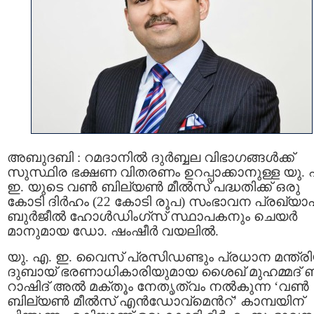
അബുദബി : റമദാനിൽ ദുർബ്ബല വിഭാഗങ്ങൾക്ക്
സുസ്ഥിര ഭക്ഷണ വിതരണം ഉറപ്പാക്കാനുള്ള യു. 
ഇ. യുടെ വൺ ബില്യൺ മീൽസ് പദ്ധതിക്ക് ഒരു
കോടി ദിർഹം (22 കോടി രൂപ) സംഭാവന പ്രഖ്യാപിച
ബുർജീൽ ഹോൾഡിംഗ്സ് സ്ഥാപകനും ചെയർ
മാനുമായ ഡോ. ഷംഷീർ വയലിൽ.
യു. എ. ഇ. വൈസ് പ്രസിഡണ്ടും പ്രധാന മന്ത്രി
ദുബായ് ഭരണാധികാരിയുമായ ശൈഖ് മുഹമ്മദ് 
റാഷിദ് അൽ മക്തൂം നേതൃത്വം നൽകുന്ന ‘വൺ
ബില്യൺ മീൽസ് എൻഡോവ്‌മെന്‍റ്’ കാമ്പയിന്