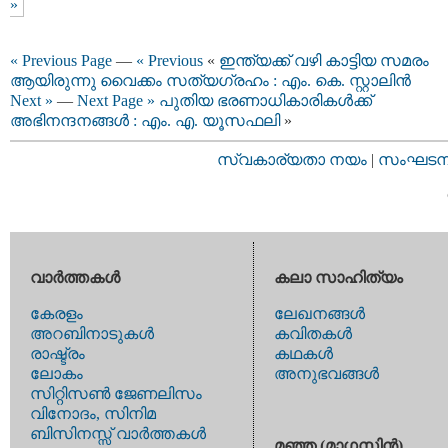
»
« Previous Page
—
« Previous
«
ഇന്ത്യക്ക് വഴി കാട്ടിയ സമരം
ആയിരുന്നു വൈക്കം സത്യഗ്രഹം : എം. കെ. സ്റ്റാലിന്‍
Next »
—
Next Page »
പുതിയ ഭരണാധികാരികള്‍ക്ക്
അഭിനന്ദനങ്ങള്‍ : എം. എ. യൂസഫലി
»
സ്വകാര്യതാ നയം
|
സംഘടനാ 
വാര്‍ത്തകള്‍
കലാ സാഹിത്യം
കേരളം
ലേഖനങ്ങള്‍
അറബിനാടുകള്‍
കവിതകള്‍
രാഷ്ട്രം
കഥകള്‍
ലോകം
അനുഭവങ്ങള്‍
സിറ്റിസണ്‍ ജേണലിസം
വിനോദം, സിനിമ
ബിസിനസ്സ് വാര്‍ത്തകള്‍
മഞ്ഞ (മാഗസിന്‍)