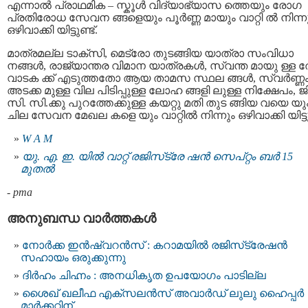
എന്നാല്‍ പ്രാഥമിക – സ്കൂൾ വിദ്യാഭ്യാസ ത്തെയും രോഗ
പ്രതിരോധ സേവന ങ്ങളെയും പൂർണ്ണ മായും വാറ്റി ല്‍ നിന്ന
ഒഴിവാക്കി യിട്ടുണ്ട്.
മാത്രമല്ല ടാക്സി, മെട്രോ തുടങ്ങിയ യാത്രാ സംവിധാ
നങ്ങൾ, രാജ്യാന്തര വിമാന യാത്രകൾ‍, സ്വന്ത മായു ള്ള
വാടക ക്ക് എടുത്തതോ ആയ താമസ സ്ഥല ങ്ങൾ‍, സ്വർണ്ണ
അടക്ക മുള്ള വില പിടിപ്പുള്ള ലോഹ ങ്ങളി ലുള്ള നിക്ഷേപം, ജി
സി. സി.ക്കു പുറത്തേക്കുള്ള കയറ്റു മതി തുട ങ്ങിയ വയെ യു
ചില സേവന മേഖല കളെ യും വാറ്റിൽ നിന്നും ഒഴിവാക്കി യിട്ടുണ
W A M
യു. എ. ഇ. യില്‍ വാറ്റ് രജിസ്‌ട്രേ ഷന്‍ സെപ്റ്റം ബര്‍ 15
മുതല്‍
-
pma
അനുബന്ധ വാര്‍ത്തകള്‍
നോർക്ക ഇൻഷ്വറൻസ് : കറാമയിൽ രജിസ്‌ട്രേഷൻ
സഹായം ഒരുക്കുന്നു
ദിർഹം ചിഹ്നം : അനധികൃത ഉപയോഗം പാടില്ല
ശൈഖ് ഖലീഫ എക്സലന്‍സ് അവാർഡ് ലുലു ഹൈപ്പര്‍
മാര്‍ക്കറ്റിന്