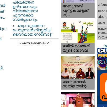
പ്രവർത്തന
പ്ര
്പർ
അബുദാബി
ഉദ്ഘാടനവും
പുസ്തക മേളക്ക്
അപ
വിദ്യാഭ്യാസ
ത്
തു...
പുരസ്‌കാര
abu-d
ാനം
സമർപ്പണവും
കല
ബൂ-സുനൈദ :
ും :
കേര
പെരുന്നാൾ നിസ്കരിച്ച്
സാംസ
വൈറലായ റോബോട്ട്
വ്യക
.
ജലീല്‍ രാമന്തളി
Y
യുടെ നോവല...
ി
,
മാധ്യമങ്ങള്‍
സത്യ ത്തിന്റ...