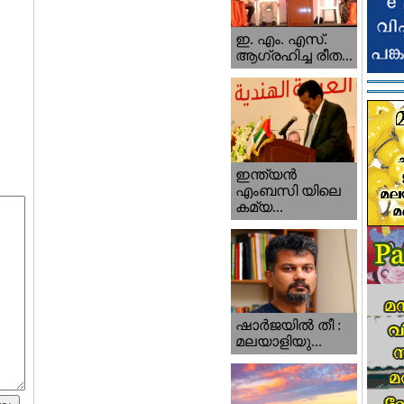
ഇ. എം. എസ്.
ആഗ്രഹിച്ച രീത...
ഇന്ത്യന്‍
എംബസി യിലെ
കമ്യ...
ഷാര്‍ജയില്‍ തീ :
മലയാളിയു...