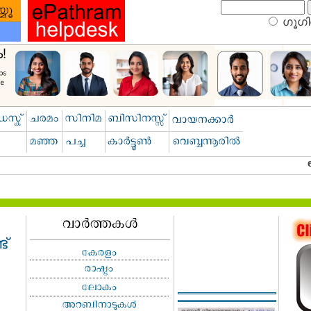
ഗൂഗിള
ട്