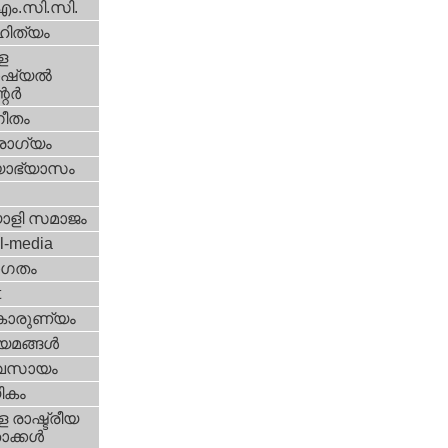
എം.സി.സി.
ിത്യം
ള
്യല്‍
ര്‍
ീതം
ോഗ്യം
യാഭ്യാസം
ാളി സമാജം
l-media
ഗതം
t
കാരുണ്യം
യമങ്ങള്‍
വസായം
ികം
 രാഷ്ട്രീയ
ക്കള്‍