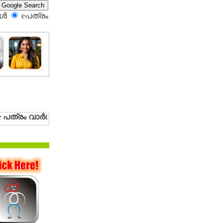
്‍
eപത്രം‍