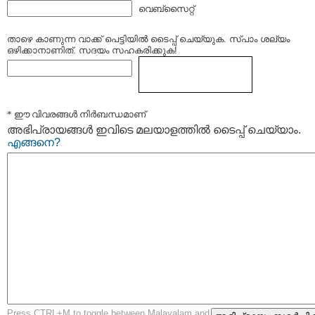
വെബ്സൈറ്റ്
താഴെ കാണുന്ന വാക്ക് പെട്ടിയില്‍ ടൈപ്പ്‌ ചെയ്യുക. സ്പാം ശല്യം
ഒഴിക്കാനാണിത്. സദയം സഹകരിക്കുക!
* ഈ വിവരങ്ങള്‍ നിര്‍ബന്ധമാണ്
അഭിപ്രായങ്ങള്‍ ഇവിടെ മലയാളത്തില്‍ ടൈപ്പ് ചെയ്യാം.
എങ്ങനെ?
Press CTRL+M to toggle between Malayalam and