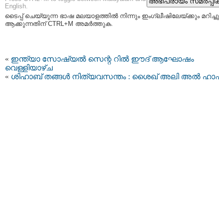
English.
ടൈപ്പ്‌ ചെയ്യുന്ന ഭാഷ മലയാളത്തില്‍ നിന്നും ഇംഗ്ലീഷിലേയ്ക്കും മറിച്ചു
ആക്കുന്നതിന് CTRL+M അമര്‍ത്തുക.
«
ഇന്ത്യാ സോഷ്യല്‍ സെന്റ റില്‍ ഈദ് ആഘോഷം
വെള്ളിയാഴ്‌ച
«
ശിഹാബ് തങ്ങൾ നിത്യവസന്തം : ശൈഖ് അലി അൽ ഹാഷ