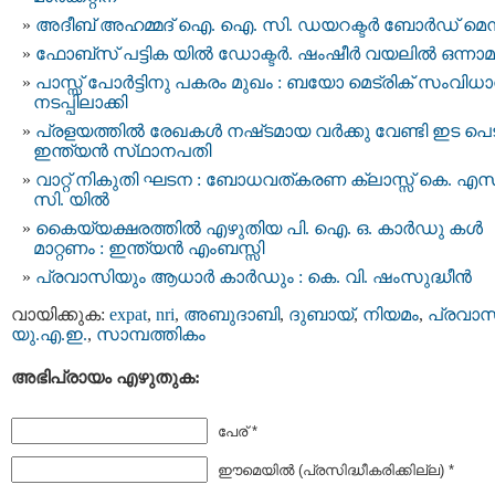
അദീബ് അഹമ്മദ് ഐ. ഐ. സി. ഡയറക്ടർ ബോർഡ് മെമ
ഫോബ്‌സ് പട്ടിക യില്‍ ഡോക്ടര്‍. ഷംഷീര്‍ വയലില്‍ ഒന്നാമ
പാസ്സ് പോര്‍ട്ടിനു പകരം മുഖം : ബയോ മെട്രിക് സംവിധ
നടപ്പിലാക്കി
പ്രളയത്തില്‍ രേ​ഖ​ക​ൾ ന​ഷ്​​ട​മാ​യ വര്‍ക്കു വേ​ണ്ടി ഇ​ട​ പെ​ട
ഇ​ന്ത്യ​ൻ സ്​​ഥാ​ന​പ​തി
വാറ്റ് നികുതി ഘടന : ബോധവത്കരണ ക്ലാസ്സ് കെ. എസ്
സി. യിൽ
കൈയ്യക്ഷരത്തില്‍ എഴുതിയ പി. ഐ. ഒ. കാര്‍ഡു കള്‍
മാറ്റണം : ഇന്ത്യന്‍ എംബസ്സി
പ്രവാസിയും ആധാർ കാർഡും : കെ. വി. ഷംസുദ്ധീന്‍
വായിക്കുക:
expat
,
nri
,
അബുദാബി
,
ദുബായ്‌
,
നിയമം
,
പ്രവാസ
യു.എ.ഇ.
,
സാമ്പത്തികം
അഭിപ്രായം എഴുതുക:
പേര് *
ഈമെയില്‍ (പ്രസിദ്ധീകരിക്കില്ല) *