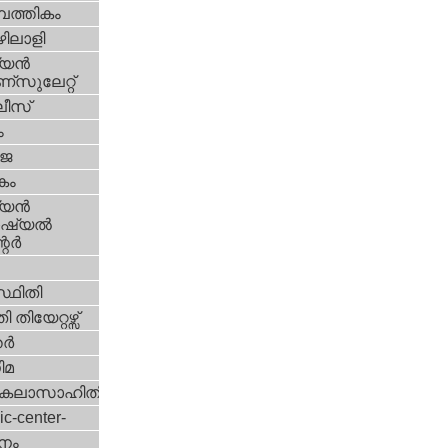
പത്തികം
ിലാളി
യന്‍
സുലേറ്റ്
ീസ്
ം
‍ജ
കം
യന്‍
്യല്‍
ര്‍
്ഥിതി
 തിയേറ്റഴ്സ്
്‍
ിമ
കലാസാഹിതി
ic-center-
നം