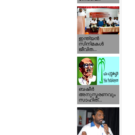
ഇന്ത്യന്‍
സിനിമകള്‍
ജീവിത...
ബഷീര്‍
അനുസ്മരണവും
സാഹിത്...