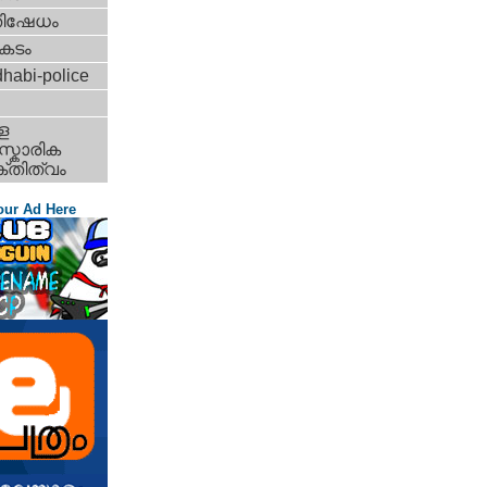
തിഷേധം
കടം
habi-police
ള
്കാരിക
്തിത്വം
our Ad Here