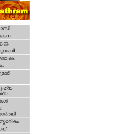
വാസി
ഘടന
എ.ഇ.
ദാബി
ോഷം
മം
മതി
ൂഹ്യ
വനം
ികള്‍
വ
ാര്‍ത്ഥി
്കാരികം
യ്‌