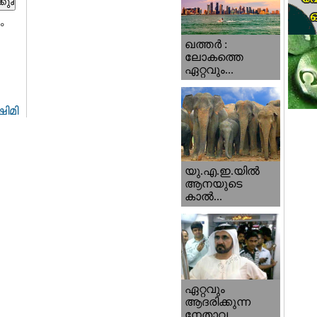
ം
ഖത്തര്‍ :
ലോകത്തെ
ഏറ്റവും...
ിമി
യു.എ.ഇ.യില്‍
ആനയുടെ
കാല്‍...
ഏറ്റവും
ആദരിക്കുന്ന
നേതാവ...