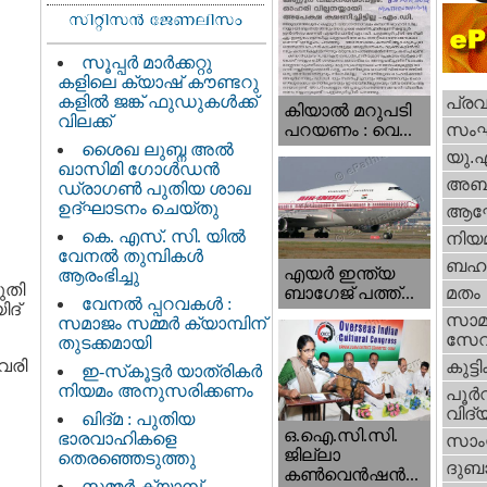
സൂപ്പർ മാർക്കറ്റു
കളിലെ ക്യാഷ് കൗണ്ടറു
കളിൽ ജങ്ക് ഫുഡുകൾക്ക്
പ്ര
കിയാല്‍ മറുപടി
വിലക്ക്
സം
പറയണം : വെ...
ശൈഖ ലുബ്ന അൽ
യു.
ഖാസിമി ഗോൾഡൻ
അബു
ഡ്രാഗൺ പുതിയ ശാഖ
ഉദ്ഘാടനം ചെയ്തു
ആഘ
കെ. എസ്. സി. യിൽ
നിയ
വേനൽ തുമ്പികൾ
ബഹു
എയര്‍ ഇന്ത്യ
ആരംഭിച്ചു
ുതി
ബാഗേജ് പത്ത്...
മതം
വേനൽ പ്പറവകൾ :
ിദ്
സാമ
സമാജം സമ്മർ ക്യാമ്പിന്
സേ
തുടക്കമായി
വരി
കുട്ട
ഇ-സ്‌കൂട്ടർ യാത്രികർ
നിയമം അനുസരിക്കണം
പൂര്‍
വിദ്യ
ഖിദ്മ : പുതിയ
ഒ.ഐ.സി.സി.
ഭാരവാഹികളെ
സാംസ
ജില്ലാ
തെരഞ്ഞെടുത്തു
ദുബാ
കൺവെൻഷൻ...
സമ്മർ ക്യാമ്പ്