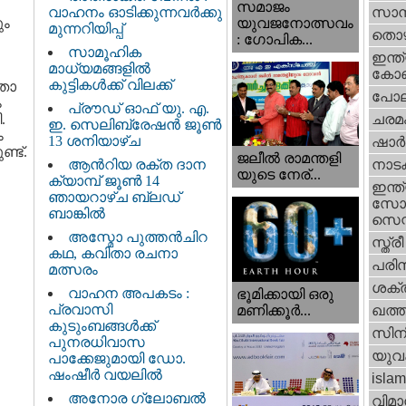
സമാജം
വാഹനം ഓടിക്കുന്നവർക്കു
സാമ്
ും
യുവജനോത്സവം
മുന്നറിയിപ്പ്
തൊഴ
: ഗോപിക...
സാമൂഹിക
ഇന്ത്
മാധ്യമങ്ങളിൽ
കോണ്
കുട്ടികൾക്ക് വിലക്ക്
 തോ
പോല
ം
പ്രൗഡ് ഓഫ് യു. എ.
.
ചരമ
ഇ. സെലിബ്രേഷൻ ജൂൺ
ം
13 ശനിയാഴ്ച
ഷാര്
്ട്.
ജലീല്‍ രാമന്തളി
ആൻറിയ രക്ത ദാന
നാട
യുടെ നേര്...
ക്യാമ്പ് ജൂൺ 14
ഇന്ത്
ഞായറാഴ്ച ബ്ലഡ്
സോഷ
ബാങ്കിൽ
സെന്റ
അസ്മോ പുത്തൻചിറ
സ്ത്രീ
കഥ, കവിതാ രചനാ
പരിസ
മത്സരം
ശക്തി
വാഹന അപകടം :
ഭൂമിക്കായി ഒരു
പ്രവാസി
മണിക്കൂര്‍...
ഖത്തര
കുടുംബങ്ങൾക്ക്
സിന
പുനരധിവാസ
യുവ
പാക്കേജുമായി ഡോ.
ഷംഷീർ വയലിൽ
islam
അനോര ഗ്ലോബൽ
വിമാ