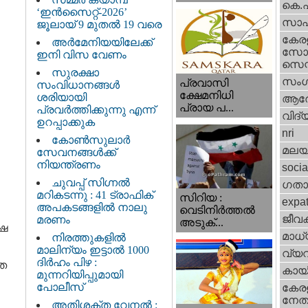
കെ.
‘ഇൻസൈറ്റ്-2026’
സാഹ
ജൂലായ് 9 മുതൽ 19 വരെ
കേര
അർമേനിയയിലേക്ക്
സോഷ
ഇനി വിസ വേണം
സെന്റ
സുരക്ഷാ
സംഗ
പ്രവാസി
സംവിധാനങ്ങൾ
ക്ഷേമനിധി
ശരിയായി
ആര
പ്രായ പ...
പ്രവർത്തിക്കുന്നു എന്ന്
വിദ്
ഉറപ്പാക്കുക
nri
കോൺസുലാർ
മലയ
സേവനങ്ങൾക്ക്
നിയന്ത്രണം
socia
ചുവപ്പ് സിഗ്നൽ
ഗതാ
മറികടന്നു : 41 ട്രാഫിക്
സിറിയ :
expa
അപകടങ്ങളിൽ നാലു
വെടിനിർത്തൽ
ജീവ
മരണം
അടുക്...
‍ഷ
മാധ്
നിരത്തുകളിൽ
മാലിന്യം ഇട്ടാൽ 1000
വ്യ
ദിർഹം പിഴ :
ശത
കായ
മുന്നറിയിപ്പുമായി
പോലീസ്
കേരള
നേതാ
അതിശക്ത വേനൽ :