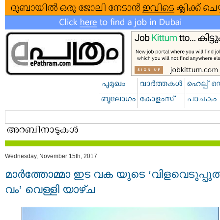
Wednesday, November 15th, 2017
മാ​ർ​ത്തോ​മ്മാ ഇ​ട​ വ​ക ​യു​ടെ ‘വി​ള​വെ​ടു​പ്പു​ത
വം’ വെ​ള്ളി ​യാ​ഴ്ച