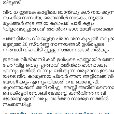
യിട്ടുണ്ട്.
വിവിധ ഇടവക കാളിലെ ബാൻഡു കൾ നയിക്കുന്
സംഗീത സന്ധ്യ, ബൈബിൾ നാടകം, നൃത്ത
രൂപങ്ങൾ തുട ങ്ങിയ കലാപരി പാടി കളും
‘വിളവെടുപ്പുത്സവ’ ത്തിന്‍റെ ഭാഗ മായി അരങ്ങേറ
പത്ത് ദിർഹം വിലയുള്ള പ്രവേശന കൂപ്പൺ നറുക്ക
ട്ടെടുത്ത് 20 സ്വർണ്ണ നാണയങ്ങൾ ഉൾപ്പെടെ
നിരവധി വില പിടി പ്പുള്ള സമ്മാന ങ്ങൾ നൽകും.
ഇടവക വിശ്വാസി കൾ ഉൾപ്പടെ എണ്ണായിര ത്ത
പേർ ‘വിള വെടു പ്പുത്സവ’ ത്തിന്‍റെ ഭാഗ മാകും
എന്നും ഇതിൽ നിന്നും ലഭിക്കുന്ന വരുമാനം ഇടവ
യുടെ ജീവ കാരുണ്യ പ്രവർ ത്തന ങ്ങളിലേക്ക് വി
യോഗി ക്കും എന്നും വികാരി റവ. ബാബു പി.
കുലത്താക്കൽ അറി യിച്ചു. ട്രസ്റ്റി അജിത് നൈനാന
സെക്രട്ടറി ബോബി ജേക്കബ്ബ്, കണ്‍വീനര്‍ നിഖി
ജേക്കബ്ബ് എന്നി വരും വാര്‍ത്താ സമ്മേള നത്തില്‍
സംബന്ധിച്ചു.
ആയിരം കർമ്മ പരിപാടി കളു മായി യു. എ. ഇ.