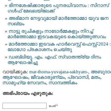
ഭിന്നശേഷിക്കാരുടെ പുനരധിവാസം : സിറാസ്
ഗൾഫ് മേഖലയിലേക്ക്
അഭിമാന നേട്ടവുമായി മാർത്തോമ്മാ യുവ ജന
സഖ്യം
നാട്ടു രുചികളും നാടോർമ്മകളും നിറച്ച്
മാർത്തോമ്മാ ഇടവകയുടെ കൊയ്ത്തുത്സവം
മാർത്തോമ്മാ ഇടവക ഹാർവെസ്റ്റ് ഫെസ്റ്റ്-2024 :
ലോഗോ പ്രകാശനം ചെയ്തു
ഡബ്ലിയു. എം. എഫ്. സ്വാതന്ത്ര്യ ദിനം
ആഘോഷിച്ചു
വായിക്കുക:
mar-thoma-yuvajana-sakhyam-
,
അബുദാ
ആഘോഷം
,
ജീവകാരുണ്യം
,
പ്രവാസി
,
മതം
,
സാമൂഹ്യ സേവനം
,
സാമ്പത്തികം
അഭിപ്രായം എഴുതുക:
പേര് *