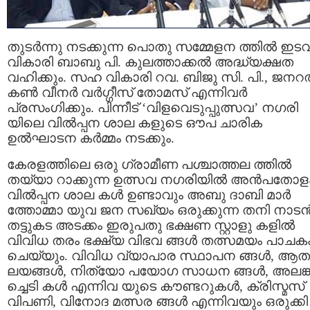
തുടർന്നു നടക്കുന്ന പൊതു സമ്മേളന ത്തിൽ ഇ
വികാരി ബാബു പി. കുലത്താക്കൽ അദ്ധ്യക്ഷത
വഹിക്കും. സഹ വികാരി റവ. ബിജു സി. പി., ജന
കണ്‍ വീനർ വർഗ്ഗീസ് തോമസ് എന്നിവർ
പ്രസംഗിക്കും. പിന്നീട് ‘വിളവെടുപ്പുത്സവ’ നഗരി
യിലെ വിൽപ്പന ശാല കളുടെ ഔപ ചാരിക
ഉല്‍ഘാടന കര്‍മ്മം നടക്കും.
കേരളത്തിലെ ഒരു ഗ്രാമീണ പശ്ചാത്തല ത്തിൽ
തയ്യാ റാക്കുന്ന ഉത്സവ നഗരിയിൽ അൻപതോള
വിൽപ്പന ശാല കള്‍ ഉണ്ടാവും അബു ദാബി മാർ
ത്തോമ്മാ യുവ ജന സഖ്യം ഒരുക്കുന്ന തനി നാട
തട്ടുകട അടക്കം ഇരുപതു ഭക്ഷണ സ്റ്റാളു കളിൽ
വിവിധ തരം ഭക്ഷ്യ വിഭവ ങ്ങൾ തത്സമയം പാചക
ചെയ്യും. വിവിധ വ്യാപാര സ്ഥാപന ങ്ങൾ, ആത
ലയങ്ങൾ, നിത്യോ പയോഗ സാധന ങ്ങൾ, അലങ്
ച്ചെടി കൾ എന്നിവ യുടെ കൗണ്ടറുകൾ, ക്രിസ്മസ്
വിപണി, വിനോദ മത്സര ങ്ങൾ എന്നിവയും ഒരുക്കി