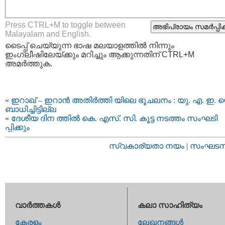
Press CTRL+M to toggle between
Malayalam and English.
ടൈപ്പ്‌ ചെയ്യുന്ന ഭാഷ മലയാളത്തില്‍ നിന്നും
ഇംഗ്ലീഷിലേയ്ക്കും മറിച്ചും ആക്കുന്നതിന് CTRL+M
അമര്‍ത്തുക.
«
ഇറാഖ് – ഇറാൻ അതിർത്തി യിലെ ഭൂചലനം : യു. എ. ഇ. 
ബാധിച്ചിട്ടില്ല
«
ദേശീയ ദിന ത്തിൽ കെ. എസ്‌. സി. കൂട്ട നടത്തം സംഘടി
പ്പിക്കും
സ്വകാര്യതാ നയം
|
സംഘടനാ 
വാര്‍ത്തകള്‍
കലാ സാഹിത്യം
കേരളം
ലേഖനങ്ങള്‍