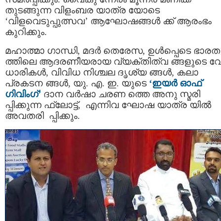
തുടങ്ങുന്ന വിളംബര യാത്ര യോടെ
‘വിളവെടുപ്പുത്സവ’ ആഘോഷങ്ങള്‍ ക്ക് ആരംഭം
കുറിക്കും.
മഹാത്മാ ഗാന്ധി, മദർ തെരേസ, ഉൾപ്പെടെ ഭാരത
ത്തിലെ ആദരണീയരായ വ്യക്തിത്വ ങ്ങളുടെ 
ധാരികൾ, വിവിധ നിശ്ചല ദൃശ്യ ങ്ങൾ, കലാ
പ്രകടന ങ്ങൾ, യു. എ. ഇ. യുടെ
‘ഇയര്‍ ഓഫ്
ഗിവിംഗ്’
ദാന വര്‍ഷാ ചരണ ത്തെ അനു സ്മരി
പ്പിക്കുന്ന ഫ്ലോട്ട്, എന്നിവ ഘോഷ യാത്ര യില്‍
അവതരി പ്പിക്കും.