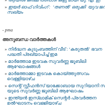
ഇയര്‍ ഓഫ് ഗിവിംഗ് : ‘തണല്‍’ ഒരുക്കി യുവ ജ
സഖ്യം
-
pma
അനുബന്ധ വാര്‍ത്തകള്‍
നിർദ്ധന കുടുംബത്തിന് വീട് : ‘കരുതൽ’ ഭവന
പദ്ധതി പ്രഖ്യാപിച്ച് ഇമ
മാർത്തോമ ഇടവക സുവർണ്ണ ജൂബിലി
ആഘോഷങ്ങള്‍
മാർത്തോമ്മാ ഇടവക കൊയ്ത്തുത്സവം
വെള്ളിയാഴ്ച
സെന്റ് സ്റ്റീഫൻസ് യാക്കോബായ സുറിയാനി 
യുടെ സുവർണ്ണ ജൂബിലി ആഘോഷം
ഇന്ത്യൻ ഇസ്‌ലാമിക് സെന്റർ പ്രവർത്തന
ഉല്‍ഘാടനം വെള്ളിയാഴ്ച