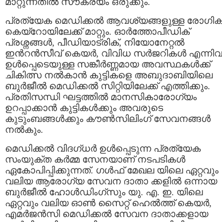
മാറ്റുന്നതില്‍ സൗകര്യം ഒരുക്കും.
പ്രത്യേക മെഡിക്കൽ ആവശ്യങ്ങളുള്ള രോഗി
കെയ്‌റോയിലേക്ക് മാറ്റും. ഓർത്തോപീഡിക്
പ്രശ്നങ്ങൾ, പീഡിയാട്രിക്, നിയോനേറ്റൽ
ഇന്‍റൻസീവ് കെയർ, വിവിധ സര്‍ജറികള്‍ എന്നി
ഉൾപ്പെടെയുള്ള സങ്കീർണ്ണമായ അവസ്ഥകൾക്ക്
ചികിത്സ നൽകാൻ കുട്ടികളെ അബുദാബിയിലെ
ബുർജീൽ മെഡിക്കൽ സിറ്റിയിലേക്ക് എത്തിക്കും.
പ്രതിസന്ധി ഘട്ടത്തിൽ മാനസികാരോഗ്യം
ഉറപ്പാക്കാൻ കുട്ടികൾക്കും അവരുടെ
കുടുംബങ്ങൾക്കും കൗൺസിലിംഗ് സേവനങ്ങൾ
നൽകും.
മെഡിക്കൽ വിദഗ്ധർ ഉൾപ്പെടുന്ന പ്രത്യേക
സംയുക്ത കർമ്മ സേനയാണ് നടപടികൾ
ഏകോപിപ്പിക്കുന്നത്. ഗള്‍ഫ് മേഖല യിലെ ഏറ്റവും
വലിയ ആരോഗ്യ സേവന ദാതാ ക്കളില്‍ ഒന്നായ
ബുർജീൽ ഹോൾഡിംഗ്സും യു. എ. ഇ. യിലെ
ഏറ്റവും വലിയ ഓൺ സൈറ്റ് ഹെൽത്ത് കെയർ,
എമർജൻസി മെഡിക്കൽ സേവന ദാതാക്കളായ