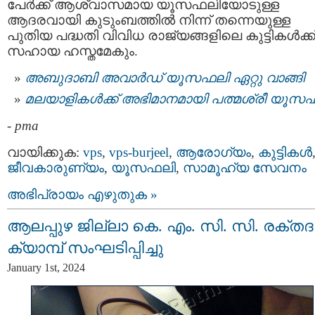
പേർക്ക് ആശ്വാസമായ യൂസഫലിയോടുള്ള
ആദരവായി കുടുംബത്തിൽ നിന്ന് തന്നെയുള്ള
പുതിയ പദ്ധതി വിവിധ രാജ്യങ്ങളിലെ കുട്ടികൾക്ക
സഹായ ഹസ്തമേകും.
അബുദാബി അവാര്‍ഡ് യൂസഫലി ഏറ്റു വാങ്ങി
മലയാളികള്‍ക്ക് അഭിമാനമായി പത്മശ്രീ യൂസ
-
pma
വായിക്കുക:
vps
,
vps-burjeel
,
ആരോഗ്യം
,
കുട്ടികള്‍
ജീവകാരുണ്യം
,
യൂസഫലി
,
സാമൂഹ്യ സേവനം
അഭിപ്രായം എഴുതുക »
ആലപ്പുഴ ജില്ലാ കെ. എം. സി. സി. രക്‌ത
ക്യാമ്പ് സംഘടിപ്പിച്ചു
January 1st, 2024