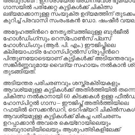
അബുദാബി : ഇസ്രായേല്‍ അധിനിവേശ ഭൂമിയാ
ഗാസയില്‍ പരിക്കേറ്റ കുട്ടികൾക്ക് ചികിത്സ
ലഭ്യമാക്കാനുള്ള സംയുക്ത ഉദ്യമത്തിന് തുടക്കം
കുറിച്ച് പ്രവാസി സംരംഭകൻ ഡോ. ഷംഷീർ വയല
അദ്ദേഹത്തിന്‍റെ നേതൃത്വത്തിലുള്ള ബുർജീൽ
ഹോൾഡിംഗ്‌സും റെസ്‌പോൺസ് പ്ലസ്
ഹോൾഡിംഗും (ആർ. പി. എം.) ഈജിപ്തിലെ
ക്ലിയോപാട്ര ഹോസ്പിറ്റൽസ് ഗ്രൂപ്പിന്‍റെ
പിന്തുണയോടെയാണ് കുട്ടികൾക്ക് അടിയന്തരവും
സങ്കീർണ്ണവുമായ വൈദ്യ സഹായം നൽകാൻ ശ്
തുടങ്ങിയത്.
അടിയന്തര പരിചരണവും ശസ്ത്രക്രിയകളും
ആവശ്യമുള്ള കുട്ടികൾക്ക് അതിർത്തിയിൽ തന്ന
ചികിത്സ നൽകാനായി 60 കിടക്കകള്‍ ഉള്ള ഫീൽഡ
ഹോസ്പിറ്റൽ ഗാസ – ഈജിപ്ത് അതിർത്തിയിലെ
റഫയിൽ സെക്കൻഡറി, ടെറിഷ്യറി ചികില്‍സകള്
ആവശ്യമുള്ള കുട്ടികൾക്ക് മികച്ച പരിചരണം
ഉറപ്പാക്കാൻ അവരെ കെയ്‌റോയിലെയും
അബുദാബിയിലെയും ആശുപത്രികളിലേക്ക്