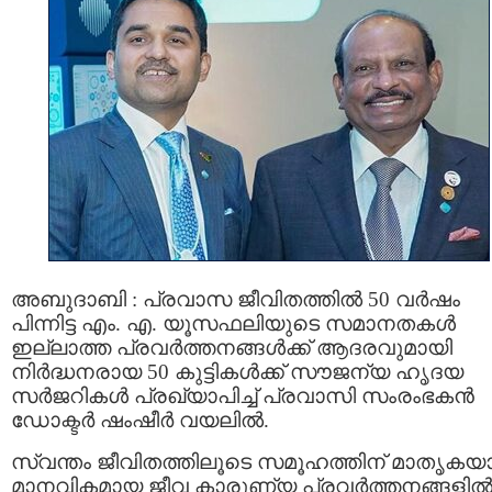
അബുദാബി : പ്രവാസ ജീവിതത്തിൽ 50 വർഷം
പിന്നിട്ട എം. എ. യൂസഫലിയുടെ സമാനതകൾ
ഇല്ലാത്ത പ്രവർത്തനങ്ങൾക്ക്‌ ആദരവുമായി
നിർദ്ധനരായ 50 കുട്ടികൾക്ക് സൗജന്യ ഹൃദയ
സർജറികൾ പ്രഖ്യാപിച്ച് പ്രവാസി സംരംഭകൻ
ഡോക്ടർ ഷംഷീർ വയലിൽ.
സ്വന്തം ജീവിതത്തിലൂടെ സമൂഹത്തിന് മാതൃകയ
മാനവികമായ ജീവ കാരുണ്യ പ്രവർത്തനങ്ങളി