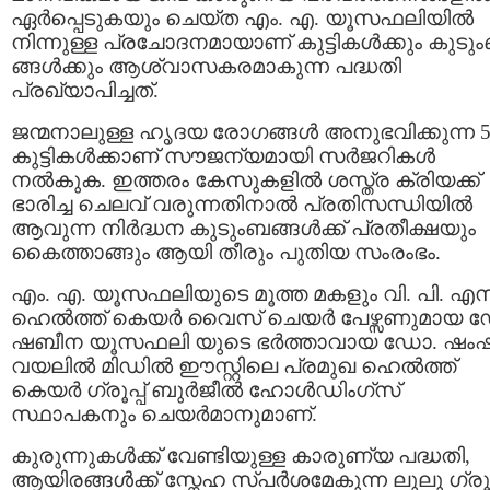
ഏർപ്പെടുകയും ചെയ്ത എം. എ. യൂസഫലിയിൽ
നിന്നുള്ള പ്രചോദനമായാണ് കുട്ടികൾക്കും കുടു
ങ്ങൾക്കും ആശ്വാസകരമാകുന്ന പദ്ധതി
പ്രഖ്യാപിച്ചത്.
ജന്മനാലുള്ള ഹൃദയ രോഗങ്ങൾ അനുഭവിക്കുന്ന 
കുട്ടികൾക്കാണ് സൗജന്യമായി സർജറികൾ
നൽകുക. ഇത്തരം കേസുകളിൽ ശസ്ത്ര ക്രിയക്ക്
ഭാരിച്ച ചെലവ് വരുന്നതിനാൽ പ്രതിസന്ധിയിൽ
ആവുന്ന നിർദ്ധന കുടുംബങ്ങൾക്ക് പ്രതീക്ഷയും
കൈത്താങ്ങും ആയി തീരും പുതിയ സംരംഭം.
എം. എ. യൂസഫലിയുടെ മൂത്ത മകളും വി. പി. എസ
ഹെൽത്ത് കെയർ വൈസ് ചെയർ പേഴ്സണുമായ 
ഷബീന യൂസഫലി യുടെ ഭർത്താവായ ഡോ. ഷംഷ
വയലിൽ മിഡിൽ ഈസ്റ്റിലെ പ്രമുഖ ഹെൽത്ത്
കെയർ ഗ്രൂപ്പ് ബുർജീൽ ഹോൾഡിംഗ്‌സ്
സ്ഥാപകനും ചെയർമാനുമാണ്.
കുരുന്നുകൾക്ക് വേണ്ടിയുള്ള കാരുണ്യ പദ്ധതി,
ആയിരങ്ങൾക്ക് സ്നേഹ സ്പർശമേകുന്ന ലുലു ഗ്രൂപ്