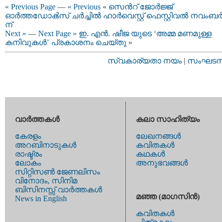
« Previous Page
—
« Previous
«
സെന്‍റ് ജോർജ്ജ്
ഓർത്തഡോൿസ്‌ ചര്‍ച്ചില്‍ ഹാര്‍വെസ്റ്റ് ഫെസ്റ്റിവല്‍ നവംബർ
ന്
Next »
—
Next Page »
ഇ. എൻ. ഷീജ യുടെ ‘അമ്മ മണമുള്ള
കനിവുകൾ’ പ്രകാശനം ചെയ്തു
»
സ്വകാര്യതാ നയം
|
സംഘടനാ 
വാര്‍ത്തകള്‍
കലാ സാഹിത്യം
കേരളം
ലേഖനങ്ങള്‍
അറബിനാടുകള്‍
കവിതകള്‍
രാഷ്ട്രം
കഥകള്‍
ലോകം
അനുഭവങ്ങള്‍
സിറ്റിസണ്‍ ജേണലിസം
വിനോദം, സിനിമ
ബിസിനസ്സ് വാര്‍ത്തകള്‍
മഞ്ഞ (മാഗസിന്‍)
News in English
കവിതകള്‍