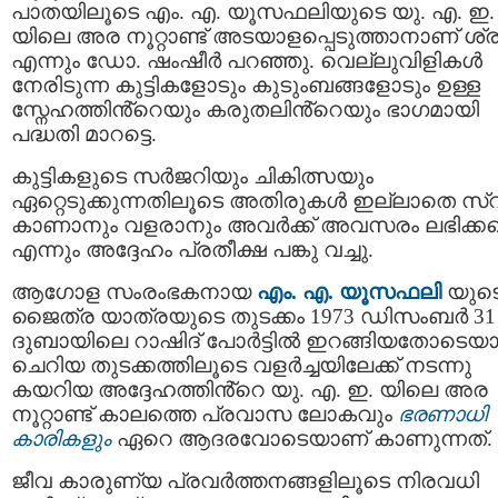
പാതയിലൂടെ എം. എ. യൂസഫലിയുടെ യു. എ. ഇ.
യിലെ അര നൂറ്റാണ്ട് അടയാളപ്പെടുത്താനാണ് ശ്
എന്നും ഡോ. ഷംഷീർ പറഞ്ഞു. വെല്ലുവിളികൾ
നേരിടുന്ന കുട്ടികളോടും കുടുംബങ്ങളോടും ഉള്ള
സ്നേഹത്തിൻ്റെയും കരുതലിൻ്റെയും ഭാഗമായി
പദ്ധതി മാറട്ടെ.
കുട്ടികളുടെ സർജറിയും ചികിത്സയും
ഏറ്റെടുക്കുന്നതിലൂടെ അതിരുകൾ ഇല്ലാതെ സ്വപ
കാണാനും വളരാനും അവർക്ക് അവസരം ലഭിക്കട്
എന്നും അദ്ദേഹം പ്രതീക്ഷ പങ്കു വച്ചു.
ആഗോള സംരംഭകനായ
എം. എ. യൂസഫലി
യുട
ജൈത്ര യാത്രയുടെ തുടക്കം 1973 ഡിസംബർ 31 
ദുബായിലെ റാഷിദ് പോർട്ടിൽ ഇറങ്ങിയതോടെയാ
ചെറിയ തുടക്കത്തിലൂടെ വളർച്ചയിലേക്ക് നടന്നു
കയറിയ അദ്ദേഹത്തിൻ്റെ യു. എ. ഇ. യിലെ അര
നൂറ്റാണ്ട് കാലത്തെ പ്രവാസ ലോകവും
ഭരണാധി
കാരികളും
ഏറെ ആദരവോടെയാണ് കാണുന്നത്.
ജീവ കാരുണ്യ പ്രവർത്തനങ്ങളിലൂടെ നിരവധി