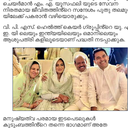
ചെയർമാൻ എം. എ. യൂസഫലി യുടെ സേവന
നിരതമായ ജീവിതത്തിൻ്റെ സന്ദേശം പുതു തലമു
യിലേക്ക് പകരാൻ വഴിയൊരുക്കും.
വി. പി. എസ്. ഹെൽത്ത് കെയർ ഗ്രൂപ്പിൻ്റെ യു. 
ഇ. യി ലെയും ഇന്ത്യയിലെയും ഒമാനിലെയും
ആശുപത്രി കളിലൂടെയാണ് പദ്ധതി നടപ്പാക്കുക.
മനുഷ്യത്വ പരമായ ഇടപെടലുകൾ
കുടുംബത്തിൻ്റെ തന്നെ ഭാഗമാണ് അതേ