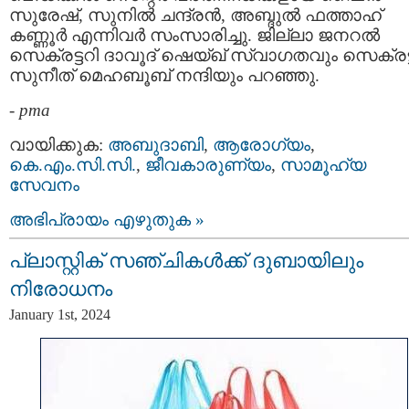
സുരേഷ്, സുനിൽ ചന്ദ്രൻ, അബ്ദുൽ ഫത്താഹ്
കണ്ണൂർ എന്നിവർ സംസാരിച്ചു. ജില്ലാ ജനറൽ
സെക്രട്ടറി ദാവൂദ് ഷെയ്ഖ് സ്വാഗതവും സെക്രട്
സുനീത് മെഹബൂബ് നന്ദിയും പറഞ്ഞു.
-
pma
വായിക്കുക:
അബുദാബി
,
ആരോഗ്യം
,
കെ.എം.സി.സി.
,
ജീവകാരുണ്യം
,
സാമൂഹ്യ
സേവനം
അഭിപ്രായം എഴുതുക »
പ്ലാസ്റ്റിക് സഞ്ചികൾക്ക് ദുബായിലും
നിരോധനം
January 1st, 2024