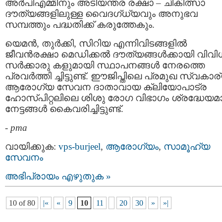
അർപിഎമ്മിനും അടിയന്തര രക്ഷാ – ചികിത്സാ
ദൗത്യങ്ങളിലുള്ള വൈദഗ്ധ്യവും അനുഭവ
സമ്പത്തും പദ്ധതിക്ക് കരുത്തേകും.
യെമൻ, തുർക്കി, സിറിയ എന്നിവിടങ്ങളിൽ
ജീവൻരക്ഷാ മെഡിക്കൽ ദൗത്യങ്ങൾക്കായി വിവി
സർക്കാരു കളുമായി സ്ഥാപനങ്ങൾ നേരത്തെ
പ്രവർത്തി ച്ചിട്ടുണ്ട്. ഈജിപ്തിലെ പ്രമുഖ സ്വകാര
ആരോഗ്യ സേവന ദാതാവായ ക്ലിയോപാട്ര
ഹോസ്പിറ്റലിലെ ശിശു രോഗ വിഭാഗം ശ്രദ്ധേയ
നേട്ടങ്ങൾ കൈവരിച്ചിട്ടുണ്ട്.
-
pma
വായിക്കുക:
vps-burjeel
,
ആരോഗ്യം
,
സാമൂഹ്യ
സേവനം
അഭിപ്രായം എഴുതുക »
10 of 80
|«
«
9
10
11
20
30
»
»|