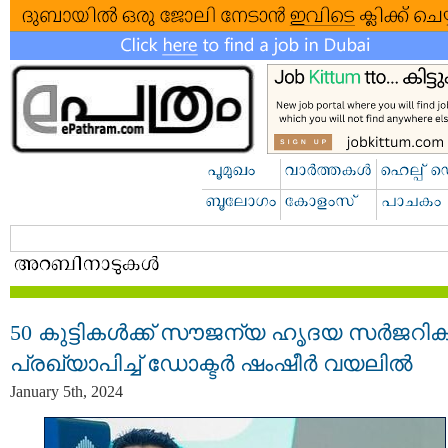
50 കുട്ടികൾക്ക് സൗജന്യ ഹൃദയ സർജറി
പ്രഖ്യാപിച്ച് ഡോക്ടർ ഷംഷീർ വയലിൽ
January 5th, 2024