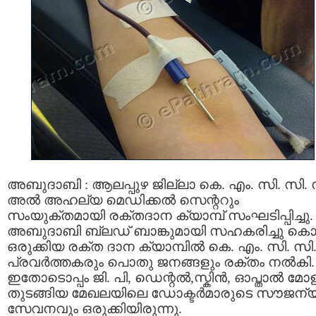
അബുദാബി : ആലപ്പുഴ ജില്ലാ കെ. എം. സി. സി. 
അൽ അഹല്യ മെഡിക്കൽ സെന്ററും
സംയുക്തമായി രക്‌തദാന ക്യാമ്പ് സംഘടിപ്പിച്ചു.
അബുദാബി ബ്ലഡ്‌ ബാങ്കുമായി സഹകരിച്ചു കൊണ
ഒരുക്കിയ രക്‌ത ദാന ക്യാമ്പിൽ കെ. എം. സി. സി
പ്രവർത്തകരും പൊതു ജനങ്ങളും രക്തം നൽകി.
ഇതോടൊപ്പം ജി. പി, ഡെന്റൽ,സ്കിൻ, ഓപ്താൽ മോ
തുടങ്ങിയ മേഖലയിലെ ഡോക്ടർമാരുടെ സൗജന്
സേവനവും ഒരുക്കിയിരുന്നു.