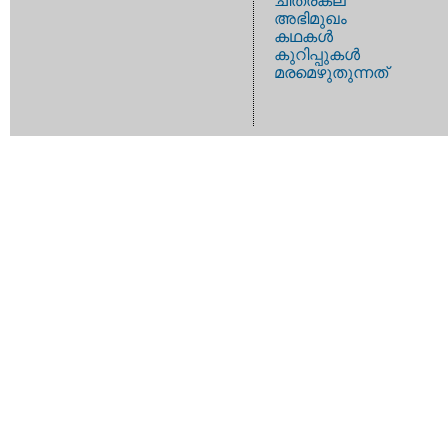
ചിത്രകല
അഭിമുഖം
കഥകള്‍
കുറിപ്പുകള്‍
മരമെഴുതുന്നത്