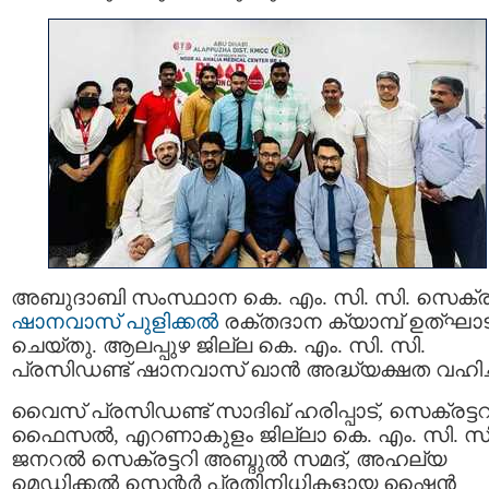
അബുദാബി സംസ്ഥാന കെ. എം. സി. സി. സെക്രട്
ഷാനവാസ്‌ പുളിക്കൽ
രക്‌തദാന ക്യാമ്പ് ഉത്ഘാ
ചെയ്തു. ആലപ്പുഴ ജില്ല കെ. എം. സി. സി.
പ്രസിഡണ്ട് ഷാനവാസ്‌ ഖാൻ അദ്ധ്യക്ഷത വഹിച്
വൈസ് പ്രസിഡണ്ട് സാദിഖ് ഹരിപ്പാട്, സെക്രട്ടറ
ഫൈസൽ, എറണാകുളം ജില്ലാ കെ. എം. സി. സി
ജനറൽ സെക്രട്ടറി അബ്ദുൽ സമദ്, അഹല്യ
മെഡിക്കൽ സെന്റർ പ്രതിനിധികളായ ഷൈൻ