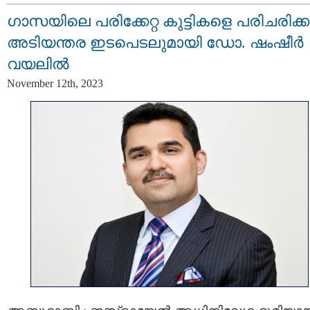
ഗാസയിലെ പരിക്കേറ്റ കുട്ടികളെ പരിചരിക്
അടിയന്തര ഇടപെടലുമായി ഡോ. ഷംഷീർ
വയലിൽ
November 12th, 2023