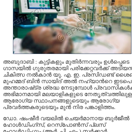
അബുദാബി : കുട്ടികളും മുതിര്‍ന്നവരും ഉള്‍പ്പെടെ
ഗാസയിൽ ഗുരുതരമായി പരിക്കേറ്റവർക്ക് അടിയന
ചികിത്സ നല്‍കാന്‍ യു. എ. ഇ. പ്രസിഡണ്ട് ശൈഖ
മുഹമ്മദ് ബിൻ സായിദ് അൽ നഹ്യാന്‍റെ ഇടപ
അന്താരാഷ്‌ട്ര ശ്രദ്ധ നേടുമ്പോൾ പ്രവാസികൾക്
അഭിമാനമായി മലയാളികളുടെ നേതൃത്വത്തിലുള്
ആരോഗ്യ സ്ഥാപനങ്ങളുടെയും ആരോഗ്യ
പ്രവർത്തകരുടെയും മുൻ നിര പങ്കാളിത്തം.
ഡോ. ഷംഷീർ വയലിൽ ചെയർമാനായ ബുർജീൽ
ഹോൾഡിംഗ്സ്, റെസ്പോൺസ് പ്ലസ്
ഹോൾഡിംഗും (ആർ. പി. എം.) സർക്കാര്‍