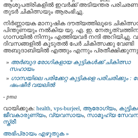
ആശുപത്രികളിൽ ഇവർക്ക് അടിയന്തര പരിചരണ
തുടർ ചികിത്സയും ആരംഭിച്ചു.
നിർണ്ണായക മാനുഷിക ദൗത്യത്തിലൂടെ ചികിത്സ
പിന്തുണയും നൽകിയ യു. എ. ഇ. നേതൃത്വത്തിന
ഗാസയിൽ നിന്നും എത്തിയവര്‍ നന്ദി അറിയിച്ചു. വ
ദിവസങ്ങളിൽ കൂടുതൽ പേർ ചികിത്സക്കു വേണ്ടി
അബുദാബിയിൽ എത്തും എന്നും പ്രതീക്ഷിക്കുന്നു
അര്‍ബുദ രോഗികളായ കുട്ടികള്‍ക്ക് ചികിത്സാ
സഹായം
ഗാസയിലെ പരിക്കേറ്റ കുട്ടികളെ പരിചരിക്കും :
ഷംഷീർ വയലിൽ
-
pma
വായിക്കുക:
health
,
vps-burjeel
,
ആരോഗ്യം
,
കുട്ടികള
ജീവകാരുണ്യം
,
വ്യവസായം
,
സാമൂഹ്യ സേവന
സ്ത്രീ
അഭിപ്രായം എഴുതുക »