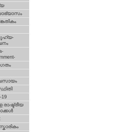
്യ
യാഭ്യാസം
കേതികം
ൂഹ്യ-
വനം
a-
rnment-
ഗതം
വസായം
്ഥിതി
d-19
 രാഷ്ട്രീയ
ക്കള്‍
t
്കാരികം