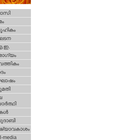
വാസി
മം
ൂഹികം
ഘടന
എ.ഇ.
ോഗ്യം
പത്തികം
ദം
ോഷം
മതി
വ
ാര്‍ത്ഥി
ികള്‍
ദാബി
ഷ്യാവകാശം
l-media