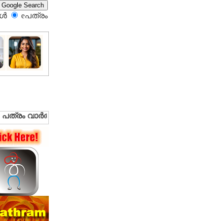
്‍
eപത്രം‍