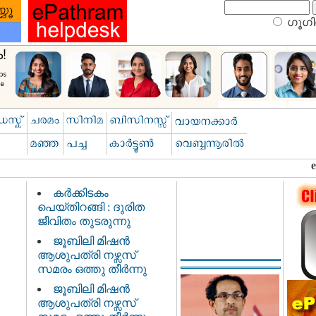
ഗൂഗിള
കർക്കിടകം
പെയ്തിറങ്ങി : ദുരിത
ജീവിതം തുടരുന്നു
ജൂബിലി മിഷൻ
ആശുപത്രി നഴ്സസ്
സമരം ഒത്തു തീർന്നു
ജൂബിലി മിഷൻ
ആശുപത്രി നഴ്സസ്