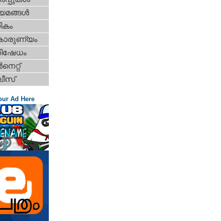
യമങ്ങള്‍
ികം
കാരുണ്യം
തിഷേധം
‍നെറ്റ്‌
ീസ്
our Ad Here