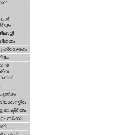
യ്‌
യന്‍
്രീയം
ിലാളി
ിത്യം
ൂഹ്യക്ഷേമം
ീതം
യന്‍
്രീയ
ക്കള്‍
ം
റകൃത്യം
്യശാസ്ത്രം
 രാഷ്ട്രീയം
എം.സി.സി.
തി
‍പ്പുകള്‍