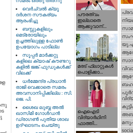
സമരം ഒത്തു തീർന്നു
വെര്‍ച്വല്‍ ക്യൂ
പ്ര
പൗരത്വം
ദര്‍ശന സൗകര്യം
നിയ
ഇല്ലാതെ
ആരംഭിച്ചു
ആക്കുവാന്...
സാമ
ബസ്സുകളിലും
മെട്രോയിലും
സം
ഉച്ചത്തിലുള്ള ഫോൺ
യു.
ഉപയോഗം പാടില്ല
ആര
സൂപ്പർ മാർക്കറ്റു
സാമ്
കളിലെ ക്യാഷ് കൗണ്ടറു
മരട് ഫ്ലാറ്റുകൾ
കളിൽ ജങ്ക് ഫുഡുകൾക്ക്
വിവാ
പൊളിക്കാ...
വിലക്ക്
ആഘ
ധര്‍മ്മേന്ദ്ര പ്രധാൻ
േരള
ബഹു
രാജി വെക്കാതെ സമരം
പൂര്‍
അവസാനിപ്പിക്കില്ല : സി.
വിദ്യ
ജെ. പി.
അനു
കുട്ട
ശൈഖ ലുബ്ന അൽ
ടെ
ഐഐടി
ഖാസിമി ഗോൾഡൻ
അബു
ു
വിദ്യാര്‍ഥിനി
ഡ്രാഗൺ പുതിയ ശാഖ
മനു
ഫാത്തി...
ഉദ്ഘാടനം ചെയ്തു
socia