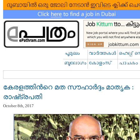
കേരളത്തിന്‍റെ മത സൗഹാർദ്ദം മാതൃക :
രാഷ്​ട്രപതി
October 8th, 2017