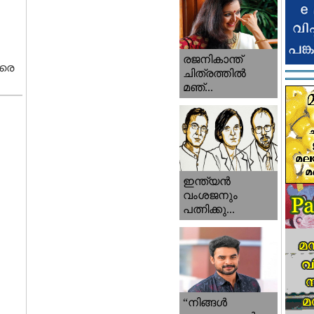
രജനികാന്ത്
ാരെ
ചിത്രത്തിൽ
മഞ്...
ഇന്ത്യൻ
വംശജനും
പത്നിക്കു...
“നിങ്ങള്‍