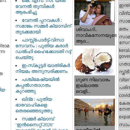
ണ്.
കെ. എസ്. സി. യിൽ
ഇന്ത
വേനൽ തുമ്പികൾ
ആരംഭിച്ചു
വിദ്
വേനൽ പ്പറവകൾ :
സാങ്
സമാജം സമ്മർ ക്യാമ്പിന്
മതം
ശിവാംഗി..
തുടക്കമായി
നാവികസേനയുടെ
സാമ
പാസ്സ്പോർട്ട്-വിസാ
ആദ...
സേ
ഗ്രാമ
സേവനം : പുതിയ കരാർ
keral
്ന
ഡൽഹി ഹൈക്കോടതി റദ്ദ്
gove
ചെയ്തു
ഗതാ
ഇ-സ്‌കൂട്ടർ യാത്രികർ
നിയമം അനുസരിക്കണം
സ്ത്രീ
്ത
പശ്ചിമേഷ്യയിൽ
വ്യ
ഗുണ നിലവാരം
കപ്പൽഗതാഗതം
ഇല്ലാത്ത
പരിസ
ിയ
കുറഞ്ഞു
വെളി...
covi
ഖിദ്മ : പുതിയ
കേരള
ഭാരവാഹികളെ
നേതാ
തെരഞ്ഞെടുത്തു
expa
സമ്മർ ക്യാമ്പ്
‘ഇൻസൈറ്റ്-2026’
സാംസ