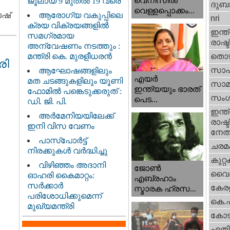
വെനീസില്‍
ജൂലായ് 9 മുതൽ 19 വരെ
ദുബാ
വെള്ളപ്പൊക്കം...
ഷ്​
ആരോഗ്യ വകുപ്പിലെ
nri
ക്രയ വിക്രയങ്ങളിൽ
ഇന്ത്
സമഗ്രമായ
രാഷ്ട
അന്വേഷണം നടത്തും :
മന്ത്രി കെ. മുരളീധരൻ
തൊഴ
രി
സാഹ
ആഘോഷങ്ങളിലും
എയര്‍
മത ചടങ്ങുകളിലും യൂണി
സാമ
ഇന്ത്യയും ഭാരത്
ഫോമിൽ പങ്കെടുക്കരുത് :
സംഗ
പെട...
ഡി. ജി. പി.
ഇന്ത്
അർമേനിയയിലേക്ക്
രാഷ്ട
ഇനി വിസ വേണം
നേതാ
പാസ്‌പോർട്ട്
ചരമ
നിരക്കുകൾ വർദ്ധിച്ചു
കുറ്
വിഴിഞ്ഞം അദാനി
ജോണ്‍
വൈദ
ഓഹരി കൈമാറ്റം:
എബ്രഹാം
സർക്കാർ
കേരള
സ്മാരക ഹ്രസ...
പരിശോധിക്കുമെന്ന്
കെ.
മുഖ്യമന്ത്രി
കോട
എതിര്