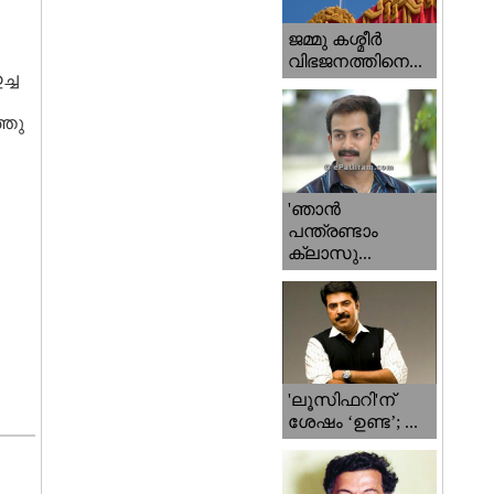
ജമ്മു കശ്മീ‍ർ
വിഭജനത്തിനെ...
ച്ച
്തു
'ഞാന്‍
പന്ത്രണ്ടാം
ക്ലാസു...
'ലൂസിഫറി'ന്
ശേഷം ‘ഉണ്ട’; ...