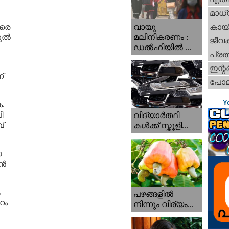
മാധ്
ാരെ
വായു
കായ
ല്‍
മലിനീകരണം :
ജീവ
ഡൽഹിയിൽ ...
പ്ര
ഇന്റര്
്
പോല
Y
ക.
ി
വിദ്യാർത്ഥി
്
കൾക്ക് സ്കൂളി...
സ
്‍
ം
പഴങ്ങളില്‍
േഹം
നിന്നും വീര്യം...