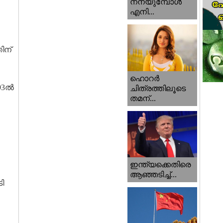
നനയുമ്പോള്‍
എനി...
ിന്
ഹൊറര്‍
993ൽ
ചിത്രത്തിലൂടെ
തമന്...
ഇന്ത്യക്കെതിരെ
ആഞ്ഞടിച്ച്...
ി