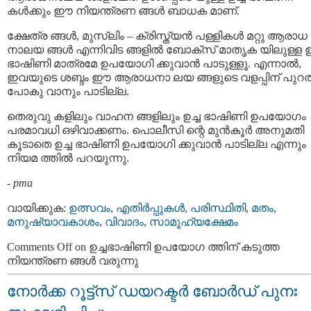
കൾക്കും ഈ നിയന്ത്രണ ങ്ങൾ ബാധക മാണ്.
ക്ഷേത്ര ങ്ങൾ, മുസ്ലിം – ക്രിസ്ത്യന്‍ പള്ളികള്‍ മറ്റു ആരാധ
നാലയ ങ്ങള്‍ എന്നിവിട ങ്ങളില്‍ ബോക്‌സ് മാതൃക യിലുള്ള ഉ
ഭാഷിണി മാത്രമേ ഉപയോഗി ക്കുവാന്‍ പാടുള്ളൂ. എന്നാല്‍,
ഇവയുടെ ശബ്ദം ഈ ആരാധനാ ലയ ങ്ങളുടെ വളപ്പിന് പുറത
പോകു വാനും പാടില്ല.
തെരുവു കളിലും വാഹന ങ്ങളിലും ഉച്ച ഭാഷിണി ഉപയോഗം
പരമാവധി ഒഴിവാക്കണം. പൊലീസി ന്റെ മുന്‍കൂർ അനുമതി
കൂടാതെ ഉച്ച ഭാഷിണി ഉപയോഗി ക്കുവാന്‍ പാടില്ല എന്നും
നിയമ ത്തില്‍ പറയുന്നു.
-
pma
വായിക്കുക:
ഉത്സവം
,
എതിര്‍പ്പുകള്‍
,
പരിസ്ഥിതി
,
മതം
,
മനുഷ്യാവകാശം
,
വിവാദം
,
സാമൂഹ്യക്ഷേമം
Comments Off
on ഉച്ചഭാഷിണി ഉപയോഗ ത്തിന്​ കടുത്ത
നിയന്ത്രണ ങ്ങള്‍ വരുന്നു
നോര്‍ക്ക റൂട്ട്‌സ് ഡയറക്ടര്‍ ബോര്‍ഡ് പുനഃ