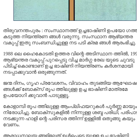
തിരുവനന്തപുരം : സംസ്ഥാനത്ത് ഉച്ചഭാഷിണി ഉപയോ ഗത്ത
കടുത്ത നിയന്ത്രണ ങ്ങള്‍ വരുന്നു. സംസ്ഥാന ആഭ്യന്തര
വകുപ്പ് ഇതു സംബന്ധിച്ചുള്ള നട പടി ക്രമ ങ്ങൾ ആരംഭിച്ചു.
1988 ലെ ഹൈകോടതി ഉത്തര വിന്റെ അടിസ്ഥാന ത്തിൽ, 1
ആഭ്യന്തര വകുപ്പ് പുറപ്പെടു വിച്ച മാർഗ്ഗ രേഖ യുടെ ചുവടു
പിടിച്ച് കൊണ്ടാണ് ഉച്ച ഭാഷിണി നിയന്ത്രണം കർശനമായി
നടപ്പാക്കുവാൻ ഒരുങ്ങുന്നത്.
ജന്മ ദിനം, ഗൃഹ പ്രവേശനം, വിവാഹം തുടങ്ങിയ ആഘോഷ
ങ്ങള്‍ക്ക് ബോക്‌സ് രൂപ ത്തിലുള്ള ഉച്ച ഭാഷിണി മാത്രമേ
ഉപയോഗി ക്കുവാൻ പാടുള്ളൂ.
കോളാമ്പി രൂപ ത്തിലുള്ള ആംപ്ലിഫയറുകള്‍ പൂര്‍ണ്ണ മായും
നിരോധിച്ചു. ബോക്‌സുകളില്‍ നിന്നുള്ള ശബ്ദ പരിധി, പരിപാട
നടക്കുന്ന ഹാളി ന്റെ പരിസര ത്തിന്ന് ഉള്ളില്‍ ഒതുങ്ങു കയും
വേണം.
ആരാധനാലയ ങ്ങളിലേത് ഉൾപ്പെടെ യുള്ള ഉച്ച ഭാഷിണി