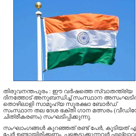
തിരുവനന്തപുരം : ഈ വര്‍ഷത്തെ സ്വാതന്ത്ര്യ
ദിനത്തോട് അനുബന്ധിച്ച് സംസ്ഥാന അസംഘടി
തൊഴിലാളി സാമൂഹ്യ സുരക്ഷാ ബോർഡ്
സംസ്ഥാന തല ദേശ ഭക്തി ഗാന മത്സരം (വീഡി
ചിത്രീകരണം) സംഘടിപ്പിക്കുന്നു.
സംഘാംഗങ്ങൾ കുറഞ്ഞത് രണ്ട് പേർ, കൂടിയത് ഏ
പേർ ഉണ്ടായിരിക്കണം. പങ്കെടുക്കുന്നവര്‍ എല്ലാവ