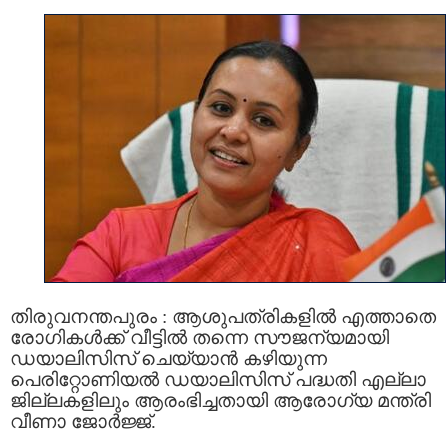
തിരുവനന്തപുരം : ആശുപത്രികളിൽ എത്താതെ
രോഗികൾക്ക് വീട്ടിൽ തന്നെ സൗജന്യമായി
ഡയാലിസിസ് ചെയ്യാൻ കഴിയുന്ന
പെരിറ്റോണിയൽ ഡയാലിസിസ് പദ്ധതി എല്ലാ
ജില്ലകളിലും ആരംഭിച്ചതായി ആരോഗ്യ മന്ത്രി
വീണാ ജോർജ്ജ്.