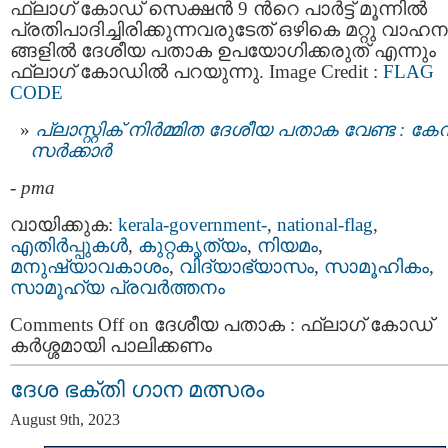
ഫ്ലാഗ് കോഡ് സെക്ഷൻ 9 ന്‍റെ പാർട്ട് മൂന്നിൽ
പ്രതിപാദിച്ചിരിക്കുന്നവരുടേത് ഒഴികെ മറ്റു വാഹന
ങ്ങളിൽ ദേശീയ പതാക ഉപയോഗിക്കരുത് എന്നും
ഫ്ലാഗ് കോഡിൽ പറയുന്നു. Image Credit :
FLAG
CODE
പ്ലാസ്റ്റിക് നിർമ്മിത ദേശീയ പതാക വേണ്ട : കേന്
സര്‍ക്കാര്‍
-
pma
വായിക്കുക:
kerala-government-
,
national-flag
,
എതിര്‍പ്പുകള്‍
,
കുറ്റകൃത്യം
,
നിയമം
,
മനുഷ്യാവകാശം
,
വിദ്യാഭ്യാസം
,
സാമൂഹികം
,
സാമൂഹ്യ പ്രവര്‍ത്തനം
Comments Off
on ദേശീയ പതാക : ഫ്ലാഗ് കോഡ്
കർശ്ശമായി പാലിക്കണം
ദേശ ഭക്തി ഗാന മത്സരം
August 9th, 2023