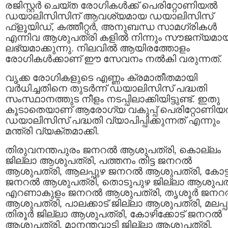
രജിസ്റ്റർ ചെയ്ത രോഗികൾക്ക് പെരിറ്റോണിയൽ
ഡയാലിസിസിന് ആവശ്യമായ ഡയാലിസിസ്
ഫ്ളൂയിഡ്, കത്തീറ്റർ, അനുബന്ധ സാമഗ്രികൾ
എന്നിവ ആശുപത്രി കളിൽ നിന്നും സൗജന്യമായ
ലഭ്യമാക്കുന്നു. നിലവിൽ ആയിരത്തോളം
രോഗികൾക്കാണ് ഈ സേവനം നൽകി വരുന്നത്.
വൃക്ക രോഗികളുടെ എണ്ണം ക്രമാതീതമായി
വർധിച്ചതിനെ തുടർന്ന് ഡയാലിസിസ് പദ്ധതി
സംസ്ഥാനത്തുട നീളം നടപ്പിലാക്കിയിട്ടുണ്ട്. ഇതു
കൂടാതെയാണ് ആരോഗ്യ വകുപ്പ് പെരിറ്റോണി
ഡയാലിസിസ് പദ്ധതി വ്യാപിപ്പിക്കുന്നത് എന്നും
മന്ത്രി വ്യക്തമാക്കി.
തിരുവനന്തപുരം ജനറൽ ആശുപത്രി, കൊല്ലം
ജില്ലാ ആശുപത്രി, പത്തനം തിട്ട ജനറൽ
ആശുപത്രി, ആലപ്പുഴ ജനറൽ ആശുപത്രി, കോട്
ജനറൽ ആശുപത്രി, തൊടുപുഴ ജില്ലാ ആശുപത്
എറണാകുളം ജനറൽ ആശുപത്രി, തൃശൂർ ജന
ആശുപത്രി, പാലക്കാട് ജില്ലാ ആശുപത്രി, മലപ്പ
തിരൂർ ജില്ലാ ആശുപത്രി, കോഴിക്കോട് ജനറൽ
ആശുപത്രി, മാനന്തവാടി ജില്ലാ ആശുപത്രി,