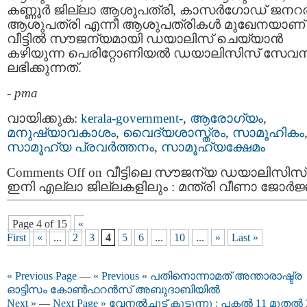
കണ്ണൂർ ജില്ലാ ആശുപത്രി, കാസർഗോഡ് ജന
ആശുപത്രി എന്നീ ആശുപത്രികൾ മുഖേനയാണ്
വീട്ടിൽ സൗജന്യമായി ഡയാലിസ് ചെയ്യാൻ
കഴിയുന്ന പെരിറ്റോണിയൽ ഡയാലിസിസ് സേവ
ലഭിക്കുന്നത്.
-
pma
വായിക്കുക:
kerala-government-
,
ആരോഗ്യം
,
മനുഷ്യാവകാശം
,
വൈദ്യശാസ്ത്രം
,
സാമൂഹികം
സാമൂഹ്യ പ്രവര്‍ത്തനം
,
സാമൂഹ്യക്ഷേമം
Comments Off
on വീട്ടിലെ സൗജന്യ ഡയാലിസിസ്
ഇനി എല്ലാ ജില്ലകളിലും : മന്ത്രി വീണാ ജോർജ്
Page 4 of 15
«
First
«
...
2
3
4
5
6
...
10
...
»
Last »
« Previous Page
—
« Previous
«
പതിനൊന്നാമത് അന്താരാഷ്ട്ര
ഓട്ടിസം കോൺഫറൻസ് അബുദാബിയില്‍
Next »
—
Next Page »
വേനൽചൂട് കൂടുന്നു : പകൽ 11 മുതൽ 