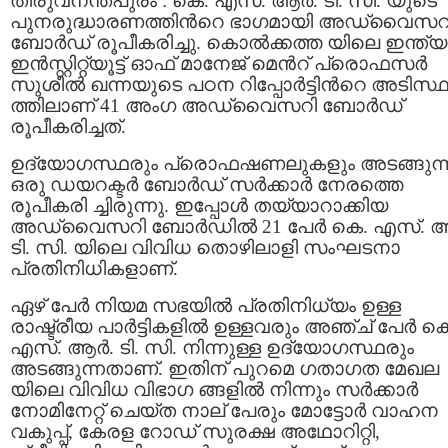
തിരുവനന്തപുരം : കെ. എസ്. ആര്‍. ടി. സി. യുടെ
പുനരുദ്ധാരണത്തിന്‍റെ ഭാഗമായി അഡ്വൈസറ
ബോർഡ് രൂപീകരിച്ചു. കൊൽക്കത്ത യിലെ ഇന്ത്
ഇൻസ്റ്റിറ്റ്യൂട്ട് ഓഫ് മാനേജ് മെന്‍റ് പ്രൊഫസർ
സുശീൽ ഖന്നയുടെ പഠന റിപ്പോർട്ടിന്‍റെ അടിസ്
ത്തിലാണ്‌ 41 അംഗ അഡ്വൈസറി ബോർഡ്
രൂപീകരിച്ചത്.
ഉദ്യോഗസ്ഥരും പ്രൊഫഷണലുകളും അടങ്ങുന്
ഒരു ഡയറക്ടർ ബോർഡ് സർക്കാർ നേരത്തെ
രൂപീകരി ച്ചിരുന്നു. ഇപ്പോള്‍ തയ്യാറാക്കിയ
അഡ്വൈസറി ബോർഡില്‍ 21 പേർ കെ. എസ്. ആര
ടി. സി. യിലെ വിവിധ തൊഴിലാളി സംഘടനാ
പ്രതിനിധികളാണ്.
ഏഴ് പേർ നിയമ സഭയിൽ പ്രതിനിധ്യം ഉള്ള
രാഷ്ട്രീയ പാർട്ടികളില്‍ ഉള്ളവരും അഞ്ച് പേർ ക
എസ്. ആര്‍. ടി. സി. നിന്നുള്ള ഉദ്യോഗസ്ഥരും
അടങ്ങുന്നതാണ്. ഇതിന് പുറമെ ഗതാഗത മേഖല
യിലെ വിവിധ വിഭാഗ ങ്ങളിൽ നിന്നും സർക്കാർ
നോമിനേറ്റ് ചെയ്ത നാല് പേരും മോട്ടോർ വാഹന
വകുപ്പ്, കേരള റോഡ് സുരക്ഷ അഥോറിറ്റി,