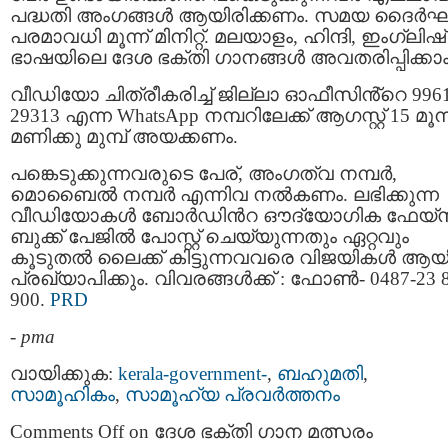
പദ്ധതി അംഗങ്ങള്‍ ആയിരിക്കണം. സമയ ദൈർഘ
പരമാവധി മൂന്ന് മിനിറ്റ്. മലയാളം, ഹിന്ദി, ഇംഗ്ലിഷ്
ഭാഷയിലെ ദേശ ഭക്തി ഗാനങ്ങൾ അവതരിപ്പിക്കാം
വീഡിയോ ചിത്രീകരിച്ച് ജില്ലാ ഓഫീസിൻ്റെ 996
29313 എന്ന WhatsApp നമ്പറിലേക്ക് ആഗസ്റ്റ് 15 മൂന്
മണിക്കു മുമ്പ് അയക്കണം.
പങ്കെടുക്കുന്നവരുടെ പേര്, അംഗത്വ നമ്പർ,
മൊബൈൽ നമ്പർ എന്നിവ നൽകണം. ലഭിക്കുന്ന
വീഡിയോകൾ ബോർഡിൻറ ഔദ്യോഗിക ഫേയ്സ
ബുക്ക് പേജിൽ പോസ്റ്റ് ചെയ്യുന്നതും ഏറ്റവും
കൂടുതൽ ലൈക്ക് കിട്ടുന്നവവരെ വിജയികള്‍ ആയ
പ്രഖ്യാപിക്കും. വിവരങ്ങള്‍ക്ക് : ഫോൺ- 0487-23 
900.
PRD
-
pma
വായിക്കുക:
kerala-government-
,
ബഹുമതി
,
സാമൂഹികം
,
സാമൂഹ്യ പ്രവര്‍ത്തനം
Comments Off
on ദേശ ഭക്തി ഗാന മത്സരം