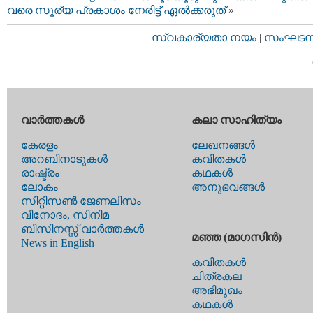
വരെ സൂര്യ പ്രകാശം നേരിട്ട് ഏൽക്കരുത്
»
സ്വകാര്യതാ നയം
|
സംഘടനാ 
വാര്‍ത്തകള്‍
കലാ സാഹിത്യം
കേരളം
ലേഖനങ്ങള്‍
അറബിനാടുകള്‍
കവിതകള്‍
രാഷ്ട്രം
കഥകള്‍
ലോകം
അനുഭവങ്ങള്‍
സിറ്റിസണ്‍ ജേണലിസം
വിനോദം, സിനിമ
ബിസിനസ്സ് വാര്‍ത്തകള്‍
മഞ്ഞ (മാഗസിന്‍)
News in English
കവിതകള്‍
ചിത്രകല
അഭിമുഖം
കഥകള്‍