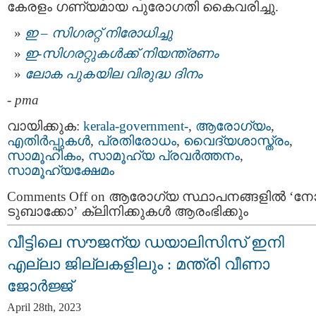
കേരളം ഗണ്യമായ പുരോഗതി കൈവരിച്ചു.
ഇ – സിഗരറ്റ് നിരോധിച്ചു
ഇ-സിഗരറ്റുകള്‍ക്ക് നിയന്ത്രണം
ലോക പുകയില വിരുദ്ധ ദിനം
-
pma
വായിക്കുക:
kerala-government-
,
ആരോഗ്യം
,
എതിര്‍പ്പുകള്‍
,
പ്രതിരോധം
,
വൈദ്യശാസ്ത്രം
,
സാമൂഹികം
,
സാമൂഹ്യ പ്രവര്‍ത്തനം
,
സാമൂഹ്യക്ഷേമം
Comments Off
on ആരോഗ്യ സ്ഥാപനങ്ങളില്‍ ‘ന
ടുബാക്കോ’ ക്ലിനിക്കുകള്‍ ആരംഭിക്കും
വീട്ടിലെ സൗജന്യ ഡയാലിസിസ് ഇനി
എല്ലാ ജില്ലകളിലും : മന്ത്രി വീണാ
ജോർജ്ജ്
April 28th, 2023