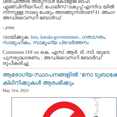
ശ്രീചിത്തിര തിരുനാൾ കോളേജ് ഓഫ്
എഞ്ചിനീയറിംഗ്, പോലീസ് വകുപ്പ് എന്നിവ യിൽ
നിന്നുള്ള നാലു പേരും അടങ്ങുന്നതാണ് 41 അംഗ
അഡ്വൈസറി ബോർഡ്.
-
pma
വായിക്കുക:
bus
,
kerala-government-
,
ഗതാഗതം
,
സാമൂഹികം
,
സാമൂഹ്യ പ്രവര്‍ത്തനം
Comments Off
on കെ. എസ്. ആര്‍. ടി. സി. യുടെ
പുനരുദ്ധാരണം : അഡ്വൈസറി ബോർഡ്
രൂപീകരിച്ചു
ആരോഗ്യ സ്ഥാപനങ്ങളില്‍ ‘നോ ടുബാക്
ക്ലിനിക്കുകള്‍ ആരംഭിക്കും
May 31st, 2023