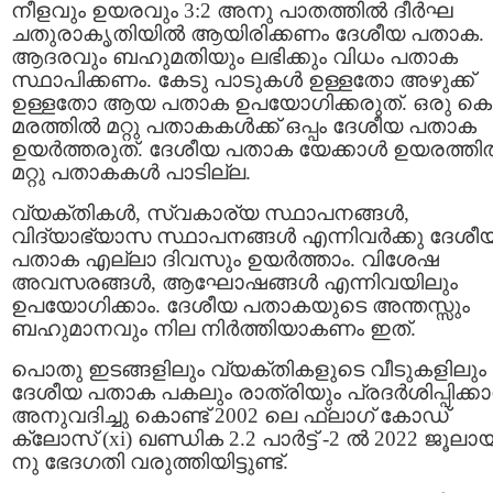
നീളവും ഉയരവും 3:2 അനു പാതത്തില്‍ ദീർഘ
ചതുരാകൃതിയില്‍ ആയിരിക്കണം ദേശീയ പതാക.
ആദരവും ബഹുമതിയും ലഭിക്കും വിധം പതാക
സ്ഥാപിക്കണം. കേടു പാടുകള്‍ ഉള്ളതോ അഴുക്ക്
ഉള്ളതോ ആയ പതാക ഉപയോഗിക്കരുത്. ഒരു കൊ
മരത്തിൽ മറ്റു പതാകകൾക്ക് ഒപ്പം ദേശീയ പതാക
ഉയർത്തരുത്. ദേശീയ പതാക യേക്കാൾ ഉയരത്തി
മറ്റു പതാകകൾ പാടില്ല.
വ്യക്തികൾ, സ്വകാര്യ സ്ഥാപനങ്ങൾ,
വിദ്യാഭ്യാസ സ്ഥാപനങ്ങൾ എന്നിവർക്കു ദേശീ
പതാക എല്ലാ ദിവസും ഉയർത്താം. വിശേഷ
അവസരങ്ങൾ, ആഘോഷങ്ങൾ എന്നിവയിലും
ഉപയോഗിക്കാം. ദേശീയ പതാകയുടെ അന്തസ്സും
ബഹുമാനവും നില നിർത്തിയാകണം ഇത്.
പൊതു ഇടങ്ങളിലും വ്യക്തികളുടെ വീടുകളിലും
ദേശീയ പതാക പകലും രാത്രിയും പ്രദർശിപ്പിക്ക
അനുവദിച്ചു കൊണ്ട് 2002 ലെ ഫ്ലാഗ് കോഡ്
ക്ലോസ് (xi) ഖണ്ഡിക 2.2 പാർട്ട് -2 ൽ 2022 ജൂലായ
നു ഭേദഗതി വരുത്തിയിട്ടുണ്ട്.