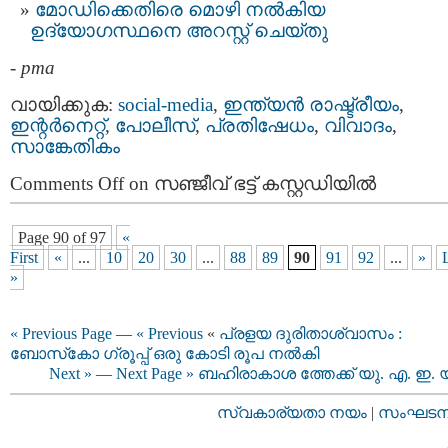
മോഡിക്കെതിരെ മൊഴി നല്‍കിയ
ഉദ്യോഗസ്ഥനെ അറസ്റ്റ്‌ ചെയ്തു
-
pma
വായിക്കുക:
social-media
,
ഇന്ത്യന്‍ രാഷ്ട്രീയം
,
ഇന്റര്‍നെറ്റ്‌
,
പോലീസ്
,
പ്രതിഷേധം
,
വിവാദം
,
സാങ്കേതികം
Comments Off
on സഞ്ജീവ് ഭട്ട് കസ്റ്റഡിയില്‍
Page 90 of 97
«
First
«
...
10
20
30
...
88
89
90
91
92
...
»
»
« Previous Page
—
« Previous
«
പ്രളയ ദുരിതാശ്വാസം :
ബോസ്‌കോ ഗ്രൂപ്പ് ഒരു കോടി രൂപ നൽകി
Next »
—
Next Page »
ബഹിരാകാശ ത്തേക്ക് യു. എ. ഇ. 
സ്വകാര്യതാ നയം
|
സംഘടനാ 