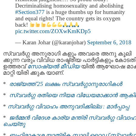
Decriminalising homosexuality and abolishing
#Section377
is a huge thumbs up for humanity
and equal rights! The country gets its oxygen
back!
pic.twitter.com/ZOXwKmKDp5
— Karan Johar (@karanjohar)
September 6, 2018
സ്വവര്‍ഗ്ഗ അനുരാഗി കളും അവരെ അനു കൂലി
ക്കുന്ന വരും വിവിധ രാഷ്ട്രീയ പാര്‍ട്ടികളും കോടത
ഉത്തരവ്
സോഷ്യല്‍ മീഡിയ
യില്‍ ആഘോഷ മാക്
മാറ്റി യിരി ക്കുക യാണ്.
*
രാജ്യത്ത് 25 ലക്ഷം സ്വവര്‍ഗ്ഗാനുരാഗികള്‍
*
സ്വവര്‍ഗ്ഗ രതിയെ നിയമ വിധേയമാക്കാന്‍ ആകി
*
സ്വവര്‍ഗ്ഗ വിവാഹം അനുവദിക്കില്ല : മാര്‍പ്പാപ്പ
*
ജര്‍മ്മന്‍ വിദേശ കാര്യ മന്ത്രി സ്വവര്‍ഗ്ഗ വിവാഹ
ചെയ്തു
*
ബഹിരാകാശ യാത്രിക സാലി റൈഡ് സ്വവർഗ്ഗ