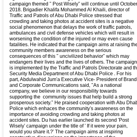
campaign themed " Post Wisely" will continue until Octobe
2018. Brigadier Khalifa Mohammed Al Khaili, director of
Traffic and Patrols of Abu Dhabi Police stressed that
crowding and taking photos at accident sites is a negative
social phenomenon that delays the work of traffic patrols,
ambulances and civil defense vehicles which will result in
worsening the condition of the injured or may even cause
fatalities. He indicated that the campaign aims at raising th
community members awareness on the serious
consequences of this " uncivilized behavior" which may
endangers their lives and the lives of others. The campaign
is implemented by the Traffic and Patrols Directorate and t
Security Media Department of Abu Dhabi Police . For his
part, Abdulwahid Jum'a Executive Vice- President of Brand
and Corporate Communications said, "As a national
company, we believe in our responsibility towards
supporting the community issues that help build a strong
prosperous society." He praised cooperation with Abu Dha
Police which enhaces the community's awareness on the
importance of avoiding crowding and taking photos at
accident sites. Du has earlier launched its second 'Post
Wisely' campaign under the title of ' If it were your pain,
would you share it.?' The campaign aims at inspiring