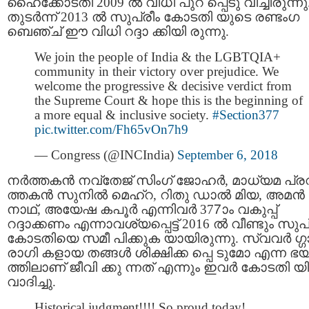
ഹൈക്കോടതി 2009 ല്‍ വിധി പുറ പ്പെടു വിച്ചിരുന്നു
തുടർന്ന് 2013 ല്‍ സുപ്രീം കോടതി യുടെ രണ്ടംഗ
ബെഞ്ച് ഈ വിധി റദ്ദാ ക്കിയി രുന്നു.
We join the people of India & the LGBTQIA+
community in their victory over prejudice. We
welcome the progressive & decisive verdict from
the Supreme Court & hope this is the beginning of
a more equal & inclusive society.
#Section377
pic.twitter.com/Fh65vOn7h9
— Congress (@INCIndia)
September 6, 2018
നർത്തകൻ നവ്തേജ് സിംഗ് ജോഹർ, മാധ്യമ പ്
ത്തകൻ സുനിൽ മെഹ്റ, റിതു ഡാല്‍ മിയ, അമന്‍
നാഥ്, അയേഷ കപൂര്‍ എന്നിവര്‍ 377ാം വകുപ്പ്
റദ്ദാക്കണം എന്നാവശ്യപ്പെട്ട് 2016 ല്‍ വീണ്ടും സുപ
കോടതിയെ സമീ പിക്കുക യായിരുന്നു. സ്വവർ ഗ്ഗ
രാഗി കളായ തങ്ങൾ ശിക്ഷിക്ക പ്പെ ടുമോ എന്ന ഭ
ത്തിലാണ് ജീവി ക്കു ന്നത് എന്നും ഇവർ കോടതി 
വാദിച്ചു.
Historical judgment!!!! So proud today!