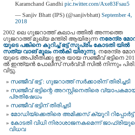
Karamchand Gandhi
pic.twitter.com/Axe83Fsau5
— Sanjiv Bhatt (IPS) (@sanjivbhatt)
September 4,
2018
2002 ലെ ഗുജറാത്ത് കലാപ ത്തിൽ അന്നത്തെ
ഗുജറാത്ത് മുഖ്യ മന്ത്രി ആയിരുന്ന
നരേന്ദ്ര മോ
യുടെ പങ്കിനെ കുറിച്ച് ഭട്ട് സുപ്രിം കോടതി യിൽ
സത്യ വാങ് മൂലം നല്‍കി യിരുന്നു
.
നരേന്ദ്ര മോ
യുടെ അപ്രീതിക്കു ഇര യായ സഞ്ജീവ് ഭട്ടിനെ 201
ൽ ഇന്ത്യൻ പോലീസ് സർവ്വീ സിൽ നിന്നും പിരിച്
വിട്ടു.
സഞ്ജീവ് ഭട്ട് : ഗുജറാത്ത്‌ സര്‍ക്കാരിന് തിരിച്ചടി
സഞ്ജീവ് ഭട്ടിന്റെ അറസ്റ്റിനെതിരെ വ്യാപകമാ
പ്രതിഷേധം
സഞ്ജീവ് ഭട്ടിന് തിരിച്ചടി
മോഡിയ്ക്കെതിരെ അമിക്കസ് ക്യൂറി റിപ്പോര്‍ട്ട്‌
കോടതി വിധി നിരാശാജനകമെന്ന് ജാഫ്രിയുട
വിധവ