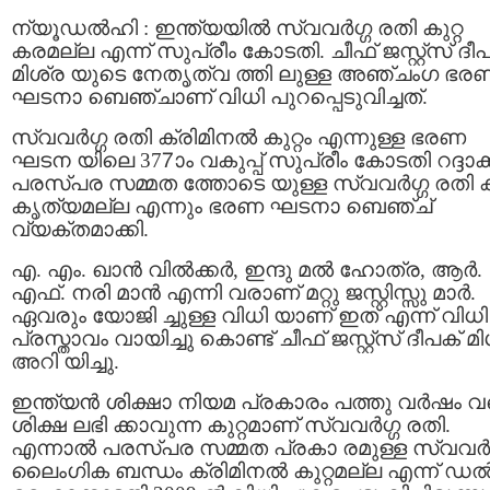
ന്യൂഡൽഹി : ഇന്ത്യയിൽ സ്വവർഗ്ഗ രതി കുറ്റ
കരമല്ല എന്ന് സുപ്രീം കോടതി. ചീഫ് ജസ്റ്റ്‌സ് ദീ
മിശ്ര യുടെ നേതൃത്വ ത്തി ലുള്ള അഞ്ചംഗ ഭര
ഘടനാ ബെഞ്ചാണ് വിധി പുറപ്പെടുവിച്ചത്.
സ്വവർഗ്ഗ രതി ക്രിമിനൽ കുറ്റം എന്നുള്ള ഭരണ
ഘടന യിലെ 377ാം വകുപ്പ് സുപ്രീം കോടതി റദ്ദാക്ക
പരസ്പര സമ്മത ത്തോടെ യുള്ള സ്വവര്‍ഗ്ഗ രതി കു
കൃത്യമല്ല എന്നും ഭരണ ഘടനാ ബെഞ്ച്
വ്യക്തമാക്കി.
എ. എം. ഖാന്‍ വില്‍ക്കര്‍, ഇന്ദു മല്‍ ഹോത്ര, ആര്‍.
എഫ്. നരി മാന്‍ എന്നി വരാണ് മറ്റു ജസ്റ്റിസ്സു മാര്‍.
ഏവരും യോജി ച്ചുള്ള വിധി യാണ് ഇത് എന്ന് വിധി
പ്രസ്താവം വായിച്ചു കൊണ്ട് ചീഫ് ജസ്റ്റ്‌സ് ദീപക് മ
അറി യിച്ചു.
ഇന്ത്യന്‍ ശിക്ഷാ നിയമ പ്രകാരം പത്തു വര്‍ഷം 
ശിക്ഷ ലഭി ക്കാവുന്ന കുറ്റമാണ് സ്വവര്‍ഗ്ഗ രതി.
എന്നാൽ പരസ്പര സമ്മത പ്രകാ രമുള്ള സ്വവര്‍ഗ
ലൈംഗിക ബന്ധം ക്രിമിനല്‍ കുറ്റമല്ല എന്ന് ഡല്