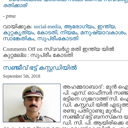
രതിക്കാരി
-
pma
വായിക്കുക:
social-media
,
ആരോഗ്യം
,
ഇന്ത്യ
,
കുറ്റകൃത്യം
,
കോടതി
,
നിയമം
,
മനുഷ്യാവകാശം
,
സാങ്കേതികം
,
സുപ്രീംകോടതി
Comments Off
on സ്വവർഗ്ഗ രതി ഇന്ത്യ യിൽ
കുറ്റമല്ല :​​ സുപ്രീം കോടതി
സഞ്ജീവ് ഭട്ട് കസ്റ്റഡിയില്‍
September 5th, 2018
അഹമ്മദാബാദ് : മുൻ ഐ
പി. എസ്. ഓഫീസർ സഞ്ജ
ഭട്ടിനെ ഗുജറാത്ത് സി. 
ഡി. കസ്റ്റഡി യില്‍ എടുത്ത
രണ്ടു പതിറ്റാണ്ടു മുന്‍പ്
സഞ്ജീവ് ഭട്ട് ബനസ്‌കന്ദ യ
ഡി. സി. പി. ആയിരിക്കെ