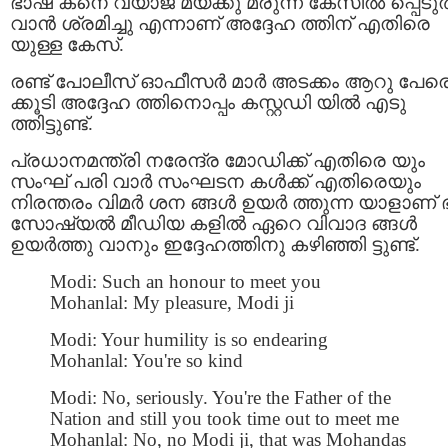
ഭാഷ കനെ വ്യാജ മയക്കു മരുന്ന് കേസിൽ പ്പെടുത
വാന്‍ ശ്രമിച്ചു എന്നാണ് അദ്ദേഹ ത്തിന് എതിരെ
യുള്ള കേസ്.
രണ്ട് പോലീസ് ഓഫീസര്‍ മാര്‍ അടക്കം ആറു പേര
ക്കൂടി അദ്ദേഹ ത്തിനൊപ്പം കസ്റ്റഡി യില്‍ എടു
ത്തിട്ടുണ്ട്.
പ്രധാനമന്ത്രി നരേന്ദ്ര മോഡിക്ക് എതിരെ യും
സംഘ് പരി വാര്‍ സംഘടന കള്‍ക്ക് എതിരെയും
നിരന്തരം വിമര്‍ ശന ങ്ങള്‍ ഉയര്‍ ത്തുന്ന യാളാണ് ഭട്
സോഷ്യല്‍ മീഡിയ കളില്‍ ഏറെ വിവാദ ങ്ങള്‍
ഉയര്‍ത്തു വാനും ഇദ്ദേഹത്തിനു കഴിഞ്ഞി ട്ടുണ്ട്.
Modi: Such an honour to meet you
Mohanlal: My pleasure, Modi ji
Modi: Your humility is so endearing
Mohanlal: You're so kind
Modi: No, seriously. You're the Father of the
Nation and still you took time out to meet me
Mohanlal: No, no Modi ji, that was Mohandas