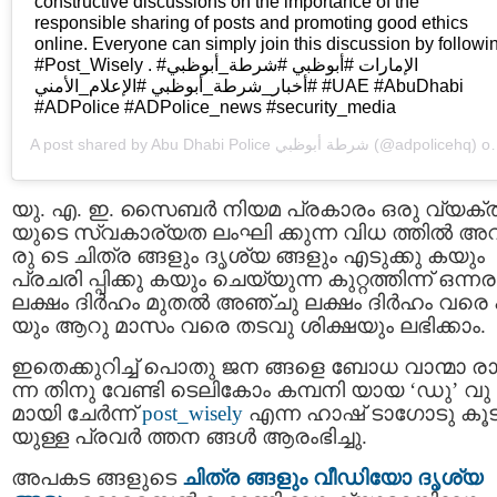
constructive discussions on the importance of the
responsible sharing of posts and promoting good ethics
online. Everyone can simply join this discussion by followi
#Post_Wisely . #الإمارات #أبوظبي #شرطة_أبوظبي
#أخبار_شرطة_أبوظبي #الإعلام_الأمني #UAE #AbuDhabi
#ADPolice #ADPolice_news #security_media
A post shared by
Abu Dhabi Police شرطة أبوظبي
(@adpolicehq) on
യു. എ. ഇ. സൈബര്‍ നിയമ പ്രകാരം ഒരു വ്യക്
യുടെ സ്വകാര്യത ലംഘി ക്കുന്ന വിധ ത്തിൽ അ
രു ടെ ചിത്ര ങ്ങളും ദൃശ്യ ങ്ങളും എടുക്കു കയും
പ്രചരി പ്പിക്കു കയും ചെയ്യുന്ന കുറ്റത്തിന്ന് ഒന്നര
ലക്ഷം ദിര്‍ഹം മുതല്‍ അഞ്ചു ലക്ഷം ദിര്‍ഹം വരെ 
യും ആറു മാസം വരെ തടവു ശിക്ഷയും ലഭിക്കാം.
ഇതെക്കുറിച്ച് പൊതു ജന ങ്ങളെ ബോധ വാന്മാ രാക
ന്ന തിനു വേണ്ടി ടെലികോം കമ്പനി യായ ‘ഡു’ വു
മായി ചേര്‍ന്ന്
post_wisely
എന്ന ഹാഷ് ടാഗോടു കൂട
യുള്ള പ്രവര്‍ ത്തന ങ്ങള്‍ ആരംഭിച്ചു.
അപകട ങ്ങളുടെ
ചിത്ര ങ്ങളും വീഡിയോ ദൃശ്യ