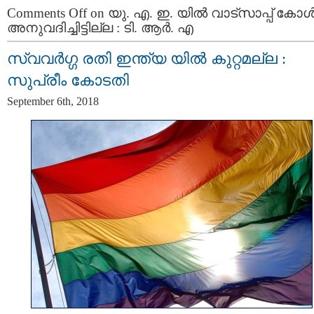
Comments Off
on യു. എ. ഇ. യിൽ വാട്സാപ്പ് കോ
അനുവദിച്ചിട്ടില്ല : ടി. ആർ. എ
സ്വവർഗ്ഗ രതി ഇന്ത്യ യിൽ കുറ്റമല്ല :​​
സുപ്രീം കോടതി
September 6th, 2018