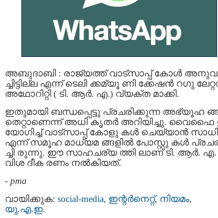
അബുദാബി : രാജ്യത്ത് വാട്സാപ്പ് കോൾ അനുവ
ച്ചിട്ടില്ല എന്ന് ടെലി ക്കമ്യൂ ണി ക്കേഷൻ റഗു ലേറ്റ
അഥോറിറ്റി ( ടി. ആർ. എ.) വ്യക്ത മാക്കി.
ഇതുമായി ബന്ധപ്പെട്ടു പ്രചരിക്കുന്ന അഭ്യൂഹ ങ
തെറ്റാണെന്ന് അധി കൃതർ അറിയിച്ചു. വൈഫൈ
യോഗിച്ച് വാട്‌സാപ്പ് കോളു കൾ ചെയ്യാൻ സാധിച
എന്ന് സമൂഹ മാധ്യമ ങ്ങളിൽ പോസ്റ്റു കൾ പ്രചര
ച്ചി രുന്നു. ഈ സാഹചര്യ ത്തി ലാണ് ടി. ആർ. എ.
വിശ ദീക രണം നൽകിയത്.
-
pma
വായിക്കുക:
social-media
,
ഇന്റര്‍നെറ്റ്‌
,
നിയമം
,
യു.എ.ഇ.