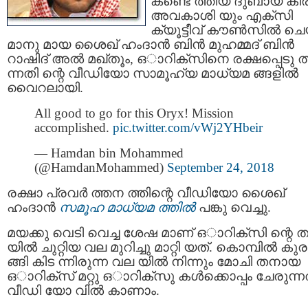
കണ്ടെ ത്തിയ ദുബായ് കിര
അവകാശി യും എക്സി
ക്യൂട്ടീവ് കൗൺസിൽ ച
മാനു മായ ശൈഖ് ഹംദാൻ ബിൻ മുഹമ്മദ് ബിൻ
റാഷിദ് അല്‍ മഖ്തൂം, ഒാറിക്സിനെ രക്ഷപ്പെടു ത
ന്നതി ന്റെ വീഡിയോ സാമൂഹ്യ മാധ്യമ ങ്ങളില്‍
വൈറലായി.
All good to go for this Oryx! Mission
accomplished.
pic.twitter.com/vWj2YHbeir
— Hamdan bin Mohammed
(@HamdanMohammed)
September 24, 2018
രക്ഷാ പ്രവർ ത്തന ത്തിന്റെ വീഡിയോ ശൈഖ്
ഹംദാൻ
സമൂഹ മാധ്യമ ത്തിൽ
പങ്കു വെച്ചു.
മയക്കു വെടി വെച്ച ശേഷ മാണ് ഒാറിക്സി ന്റെ 
യിൽ ചുറ്റിയ വല മുറിച്ചു മാറ്റി യത്. കൊമ്പിൽ കുര
ങ്ങി കിട ന്നിരുന്ന വല യിൽ നിന്നും മോചി തനായ
ഒാറിക്സ് മറ്റു ഒാറിക്സു കള്‍ക്കൊപ്പം ചേരുന്ന
വീഡി യോ വില്‍ കാണാം.