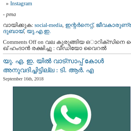
Instagram
-
pma
വായിക്കുക:
social-media
,
ഇന്റര്‍നെറ്റ്‌
,
ജീവകാരുണ്
ദുബായ്‌
,
യു.എ.ഇ.
Comments Off
on വ​ല കു​രു​ങ്ങി​യ ഒാ​റി​ക്​​സി​നെ
ഖ്​ ഹം​ദാ​ൻ ര​ക്ഷി​ച്ചു : വീഡിയോ വൈറല്‍
യു. എ. ഇ. യിൽ വാട്സാപ്പ് കോൾ
അനുവദിച്ചിട്ടില്ല : ടി. ആർ. എ
September 16th, 2018