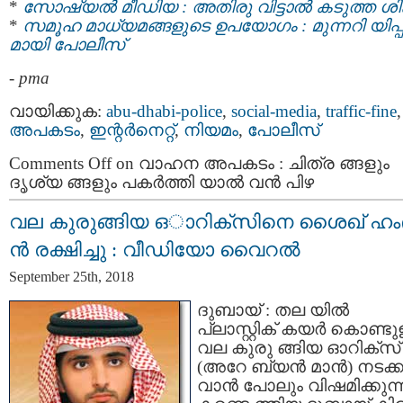
*
സോഷ്യല്‍ മീഡിയ : അതിരു വിട്ടാൽ കടുത്ത ശി
*
സമൂഹ മാധ്യമങ്ങളുടെ ഉപയോഗം : മുന്നറി യിപ്പ
മായി പോലീസ്
-
pma
വായിക്കുക:
abu-dhabi-police
,
social-media
,
traffic-fine
,
അപകടം
,
ഇന്റര്‍നെറ്റ്‌
,
നിയമം
,
പോലീസ്
Comments Off
on വാഹന അപകടം : ചിത്ര ങ്ങളും
ദൃശ്യ ങ്ങളും പകര്‍ത്തി യാല്‍ വന്‍ പിഴ
വ​ല കു​രു​ങ്ങി​യ ഒാ​റി​ക്​​സി​നെ ശൈ​ഖ്​ ഹം​
ൻ ര​ക്ഷി​ച്ചു : വീഡിയോ വൈറല്‍
September 25th, 2018
ദുബായ് : തല യില്‍
പ്ലാസ്റ്റിക് കയർ കൊണ്ടു
വല കുരു ങ്ങിയ ഓറിക്സ്
(അറേ ബ്യൻ മാൻ) നടക്ക
വാന്‍ പോലും വിഷമിക്കുന