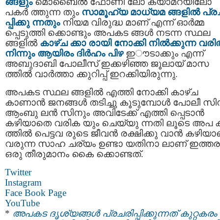
ങ്ങളും
മൊബൈല്‍ ഫോണി ലോ ക്യാമറയിലോ
പകര്‍ ത്തുന്ന തും
സാമൂഹ്യ മാധ്യമ ങ്ങളില്‍ പ്ര
പ്പിക്കു ന്നതും
നിയമ വിരുദ്ധ മാണ് എന്ന് ഓര്‍മ്മ
പ്പെടുത്തി ക്കൊണ്ടും അപകട ങ്ങൾ നടന്ന സ്ഥല
ങ്ങളിൽ
കാഴ്ച ക്കാ രായി നോക്കി നില്‍ക്കുന്ന വരില
നിന്നും ആയിരം ദിർഹം പിഴ
ഇൗടാക്കും എന്ന്
അബുദാബി പോലീസ് ഇക്കഴിഞ്ഞ ജൂലായ് മാസ
ത്തില്‍ വാര്‍ത്താ ക്കുറിപ്പ് ഇറക്കിയിരുന്നു.
അപകട സ്ഥല ങ്ങളില്‍ എത്തി നോക്കി കാഴ്ച
കാണാന്‍ ജനങ്ങൾ തടിച്ചു കൂടുമ്പോള്‍ പോലീ സി
ആംബു ലന്‍ സിനും അവിടേക്ക് എത്തി പ്പെടാന്‍
കഴിയാതെ വരിക യും ചെയ്യു ന്നതി ലൂടെ അപ 
ത്തില്‍ പെട്ടവ രുടെ ജീവന്‍ രക്ഷിക്കു വാന്‍ കഴിയ
വരുന്ന സാഹ ചര്യം ഉണ്ടാ യതിനാ ലാണ് ഇത്തര
ഒരു തീരുമാനം കൈ ക്കൊണ്ടത്.
Twitter
Instagram
Face Book Page
YouTube
*
അപകട ദൃശ്യങ്ങൾ പ്രചരിപ്പിക്കുന്നത് കുറ്റകരം