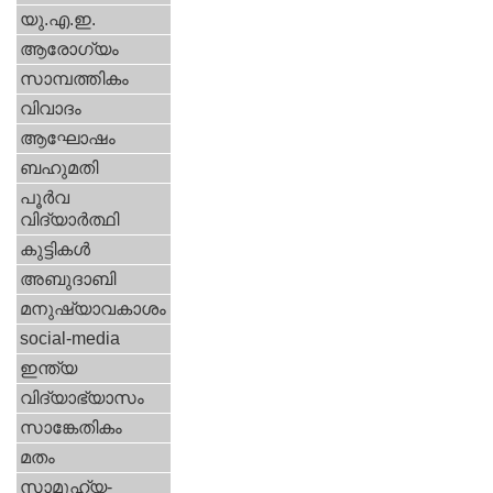
യു.എ.ഇ.
ആരോഗ്യം
സാമ്പത്തികം
വിവാദം
ആഘോഷം
ബഹുമതി
പൂര്‍വ
വിദ്യാര്‍ത്ഥി
കുട്ടികള്‍
അബുദാബി
മനുഷ്യാവകാശം
social-media
ഇന്ത്യ
വിദ്യാഭ്യാസം
സാങ്കേതികം
മതം
സാമൂഹ്യ-