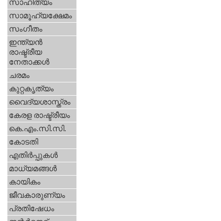
സാഹിത്യം
സാമൂഹ്യക്ഷേമം
സംഗീതം
ഇന്ത്യന്‍
രാഷ്ട്രീയ
നേതാക്കള്‍
ചരമം
കുറ്റകൃത്യം
വൈദ്യശാസ്ത്രം
കേരള രാഷ്ട്രീയം
കെ.എം.സി.സി.
കോടതി
എതിര്‍പ്പുകള്‍
മാധ്യമങ്ങള്‍
കായികം
ജീവകാരുണ്യം
പ്രതിഷേധം