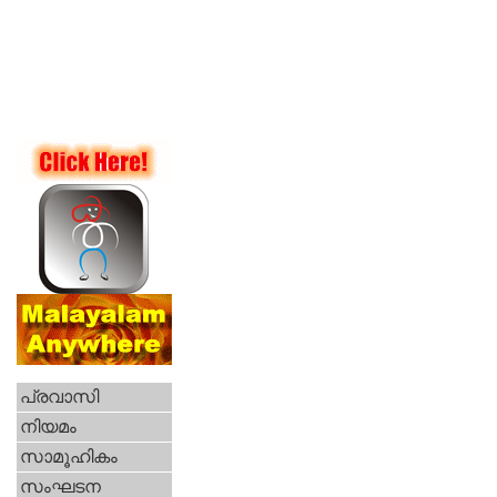
പ്രവാസി
നിയമം
സാമൂഹികം
സംഘടന