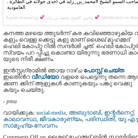
. صاحب السمو الشيخ #محمد_بن_زايد في احدى جولاته في الطائرة
العامودية
A post shared by
محبين الشيخ محمد بن زايد
(@shkmbz) on
Mar 26, 2017 at 3:50a
കനത്ത മഴയെ ത്തുടര്‍ന്ന് കര കവിഞ്ഞൊഴുകിയ വ
കളും വെള്ള ക്കെട്ടു കളു മാണ് ശൈഖ് മുഹമ്മദ്
ഹെലി കോപ്റ്റ റില്‍ സന്ദര്‍ശി ച്ചത്. ഹെലി കോപ്റ്റ
സ്വയം പറ പ്പിച്ചു കൊണ്ടാ യിരുന്നു ഭരണാധി കാ
യുടെ നിരീ ക്ഷണം.
ഇൻസ്റ്റഗ്രാമിൽ ഞായ റാഴ്ച
പോസ്റ്റ് ചെയ്ത
ഇതിെൻറ
വീഡിയോ
വളരെ പെട്ടെന്നു തന്നെ ആ
ക്കണ ക്കിന് ആളുകള്‍ കാണുകയും പങ്കു വെക്കു
കയും ചെയ്തു.
-
pma
വായിക്കുക:
social-media
,
അബുദാബി
,
ഇന്റര്‍നെറ്റ്‌
,
കാലാവസ്ഥ
,
ജീവകാരുണ്യം
,
പരിസ്ഥിതി
,
യു.എ.
സാമൂഹ്യ-സേവനം
Comments Off
on ശൈഖ് മുഹമ്മദ് ബിന്‍ സായിദിന്റ