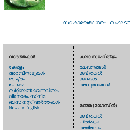
സ്വകാര്യതാ നയം
|
സംഘടനാ 
വാര്‍ത്തകള്‍
കലാ സാഹിത്യം
കേരളം
ലേഖനങ്ങള്‍
അറബിനാടുകള്‍
കവിതകള്‍
രാഷ്ട്രം
കഥകള്‍
ലോകം
അനുഭവങ്ങള്‍
സിറ്റിസണ്‍ ജേണലിസം
വിനോദം, സിനിമ
ബിസിനസ്സ് വാര്‍ത്തകള്‍
മഞ്ഞ (മാഗസിന്‍)
News in English
കവിതകള്‍
ചിത്രകല
അഭിമുഖം