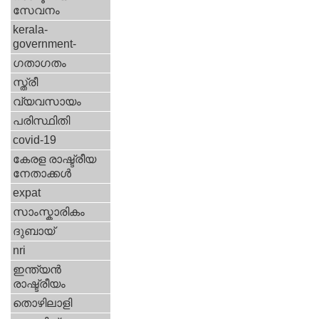
സേവനം
kerala-
government-
ഗതാഗതം
സ്ത്രീ
വ്യവസായം
പരിസ്ഥിതി
covid-19
കേരള രാഷ്ട്രീയ
നേതാക്കള്‍
expat
സാംസ്കാരികം
ദുബായ്‌
nri
ഇന്ത്യന്‍
രാഷ്ട്രീയം
തൊഴിലാളി