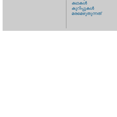
കഥകള്‍
കുറിപ്പുകള്‍
മരമെഴുതുന്നത്