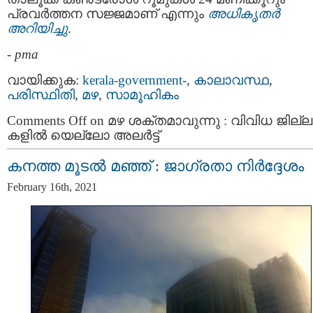
പ്രവർത്തന സജ്ജമാണ് എന്നും
അധികൃതര്‍
അറിയിച്ചു
.
-
pma
വായിക്കുക:
kerala-government-
,
കാലാവസ്ഥ
,
പരിസ്ഥിതി
,
മഴ
,
സാമൂഹികം
Comments Off
on മഴ ശക്തമാവുന്നു : വിവിധ ജില്ല
കളില്‍ യെല്ലോ അലർട്ട്
കനത്ത മൂടൽ മഞ്ഞ് : ജാഗ്രതാ നിര്‍ദ്ദേശം
February 16th, 2021