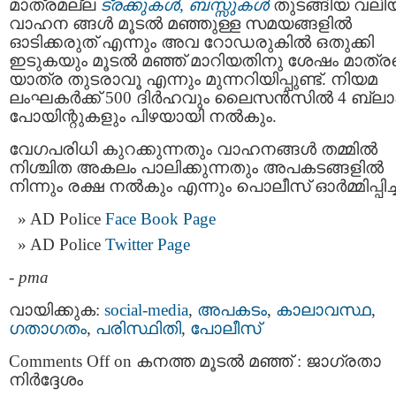
മാത്രമല്ല
ട്രക്കുകള്‍, ബസ്സുകള്‍
തുടങ്ങിയ വലി
വാഹന ങ്ങള്‍ മൂടല്‍ മഞ്ഞുള്ള സമയങ്ങളില്‍
ഓടിക്കരുത് എന്നും അവ റോഡരുകില്‍ ഒതുക്കി
ഇടുകയും മൂടൽ മഞ്ഞ് മാറിയതിനു ശേഷം മാത്ര
യാത്ര തുടരാവൂ എന്നും മുന്നറിയിപ്പുണ്ട്. നിയമ
ലംഘകര്‍ക്ക് 500 ദിര്‍ഹവും ലൈസന്‍സില്‍ 4 ബ്ലാക
പോയിന്റുകളും പിഴയായി നല്‍കും.
വേഗപരിധി കുറക്കുന്നതും വാഹനങ്ങള്‍ തമ്മില്‍
നിശ്ചിത അകലം പാലിക്കുന്നതും അപകടങ്ങളില്‍
നിന്നും രക്ഷ നല്‍കും എന്നും പൊലീസ് ഓർമ്മിപ്പിച്ച
AD Police
Face Book Page
AD Police
Twitter Page
-
pma
വായിക്കുക:
social-media
,
അപകടം
,
കാലാവസ്ഥ
,
ഗതാഗതം
,
പരിസ്ഥിതി
,
പോലീസ്
Comments Off
on കനത്ത മൂടൽ മഞ്ഞ് : ജാഗ്രതാ
നിര്‍ദ്ദേശം