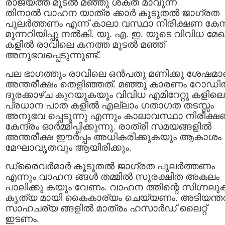
രാജ്യത്ത് മൂടല്‍ മഞ്ഞു ശക്ത മാവുന്ന
തിനാല്‍ വാഹന യാത്ര ക്കാര്‍ കൂടുതല്‍ ജാഗ്രത
പുലര്‍ത്തണം എന്ന് കാലാ വസ്ഥാ നിരീക്ഷണ കേന്ദ
മുന്നറിയിപ്പു നൽകി. യു. എ. ഇ. യുടെ വിവിധ മേ
കളിൽ രാവിലെ കനത്ത മൂടൽ മഞ്ഞ്
അനുഭവപ്പെടുന്നുണ്ട്.
പല ഭാഗത്തും രാവിലെ ഒൻപതു മണിക്കു ശേഷമാ
അന്തരീക്ഷം തെളിഞ്ഞത്. മഞ്ഞു കാരണം റോഡില
ദൂരക്കാഴ്ച കുറയുകയും വിവിധ എമിറേറ്റു കളിലെ
പ്രധാന പാത കളില്‍ എല്ലാം ഗതാഗത തടസ്സം
അനുഭവ പ്പെടുന്നു എന്നും കാലാവസ്ഥാ നിരീക്
കേന്ദ്രം ഓര്‍മ്മിപ്പിക്കുന്നു. രാത്രി സമയങ്ങളില്‍
അന്തരീക്ഷ ഈർപ്പം അധികരിക്കുകയും ആകാശം
മേഘാവൃതവും ആയിരിക്കും.
ഡ്രൈവര്‍മാര്‍ കൂടുതല്‍ ജാഗ്രത പുലര്‍ത്തണം
എന്നും വാഹന ങ്ങൾ തമ്മിൽ സുരക്ഷിത അകലം
പാലിക്കു കയും വേണം. വാഹന ത്തിന്റെ സിഗ്നലുക
കൃത്യ മായി കൈകാര്യം ചെയ്യണം. അടിയന്ത
സാഹചര്യ ങ്ങളിൽ മാത്രം ഹസാർഡ് ലൈറ്റ്
ഇടണം.