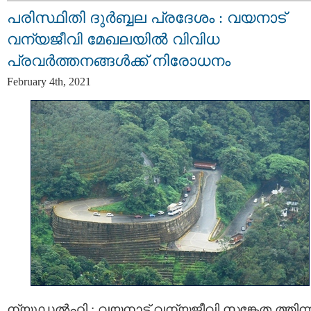
പരിസ്ഥിതി ദുര്‍ബ്ബല പ്രദേശം : വയനാട്
വന്യജീവി മേഖലയില്‍ വിവിധ
പ്രവര്‍ത്തനങ്ങള്‍ക്ക് നിരോധനം
February 4th, 2021
ന്യൂഡൽഹി : വയനാട് വന്യജീവി സങ്കേത ത്തിന്ന