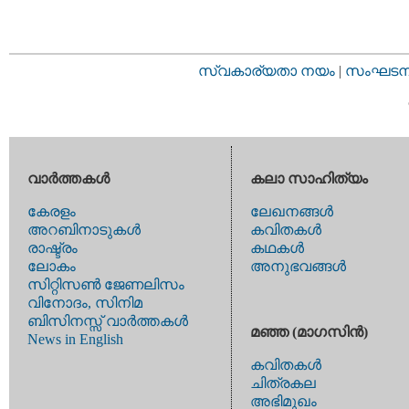
സ്വകാര്യതാ നയം
|
സംഘടനാ 
വാര്‍ത്തകള്‍
കലാ സാഹിത്യം
കേരളം
ലേഖനങ്ങള്‍
അറബിനാടുകള്‍
കവിതകള്‍
രാഷ്ട്രം
കഥകള്‍
ലോകം
അനുഭവങ്ങള്‍
സിറ്റിസണ്‍ ജേണലിസം
വിനോദം, സിനിമ
ബിസിനസ്സ് വാര്‍ത്തകള്‍
മഞ്ഞ (മാഗസിന്‍)
News in English
കവിതകള്‍
ചിത്രകല
അഭിമുഖം