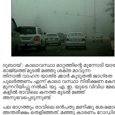
ദുബായ് : കാലാവസ്ഥാ മാറ്റത്തിന്റെ മുന്നോടി യാ
രാജ്യത്ത് മൂടല്‍ മഞ്ഞു ശക്ത മാവുന്ന
തിനാല്‍ വാഹന യാത്ര ക്കാര്‍ കൂടുതല്‍ ജാഗ്രത
പുലര്‍ത്തണം എന്ന് കാലാ വസ്ഥാ നിരീക്ഷണ കേന്ദ
മുന്നറിയിപ്പു നൽകി. യു. എ. ഇ. യുടെ വിവിധ മേ
കളിൽ രാവിലെ കനത്ത മൂടൽ മഞ്ഞ്
അനുഭവപ്പെടുന്നുണ്ട്.
പല ഭാഗത്തും രാവിലെ ഒൻപതു മണിക്കു ശേഷമാ
അന്തരീക്ഷം തെളിഞ്ഞത്. മഞ്ഞു കാരണം റോഡില