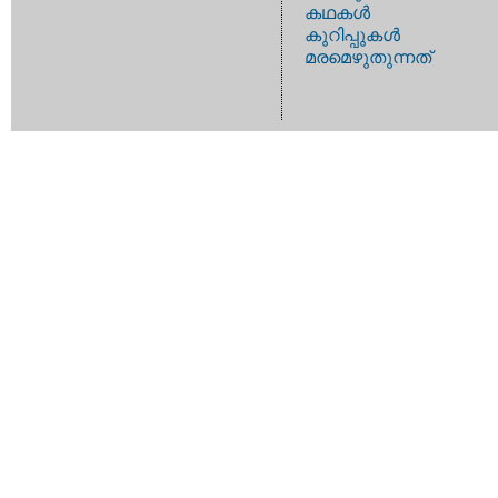
കഥകള്‍
കുറിപ്പുകള്‍
മരമെഴുതുന്നത്