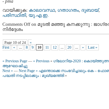
-
pma
വായിക്കുക:
കാലാവസ്ഥ
,
ഗതാഗതം
,
ദുബായ്‌
,
പരിസ്ഥിതി
,
യു.എ.ഇ.
Comments Off
on മൂടല്‍ മഞ്ഞു കനക്കുന്നു : ജാഗ്
നിര്‍ദ്ദേശം
Page 10 of 24
«
First
«
...
8
9
10
11
12
...
20
...
»
Last »
« Previous Page
—
« Previous
«
ഗ്ലോറിയ-2020 : കൊയ്ത്തുത്
ആഘോഷിച്ചു
Next »
—
Next Page »
എന്തൊക്കെ സംഭവിച്ചാലും കെ – ഫോണ
പദ്ധതി നടപ്പിലാക്കും : മുഖ്യമന്ത്രി
»