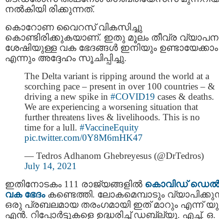
നല്‍കിയി രിക്കുന്നത്.
കൊറോണ വൈറസ് വികസിച്ചു
കൊണ്ടിരിക്കുകയാണ്. ഇതു മൂലം തീവ്ര വ്യാപന
ശേഷിയുള്ള വക ഭേദങ്ങള്‍ ഇനിയും ഉണ്ടായേക്കാം
എന്നും അദ്ദേഹം സൂചിപ്പിച്ചു.
The Delta variant is ripping around the world at a
scorching pace – present in over 100 countries – &
driving a new spike in
#COVID19
cases & deaths.
We are experiencing a worsening situation that
further threatens lives & livelihoods. This is no
time for a lull.
#VaccineEquity
pic.twitter.com/0Y8M6mHK47
— Tedros Adhanom Ghebreyesus (@DrTedros)
July 14, 2021
ഇതിനോടകം 111 രാജ്യങ്ങളില്‍
കൊവിഡ് ഡെല്‍റ
വക ഭേദം
കണ്ടെത്തി. ലോകമെമ്പാടും വ്യാപിക്കുന
ഒരു പ്രബലമായ തരംഗമായി ഇത് മാറും എന്ന് യു
എന്‍. റിപ്പോര്‍ട്ടുകളെ ഉദ്ധരിച്ച് ഡബ്ല്യു. എച്ച്. ഒ.