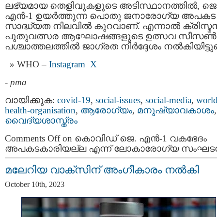
ലഭ്യമായ തെളിവുകളുടെ അടിസ്ഥാനത്തിൽ, ജെ
എൻ-1 ഉയർത്തുന്ന പൊതു ജനാരോഗ്യ അപകട
സാദ്ധ്യത നിലവിൽ കുറവാണ്. എന്നാൽ ക്രിസ്മസ
പുതുവത്സര ആഘോഷങ്ങളുടെ ഉത്സവ സീസൺ
പശ്ചാത്തലത്തിൽ ജാഗ്രത നിർദ്ദേശം നൽകിയിട്ടുണ്
WHO –
Instagram
X
-
pma
വായിക്കുക:
covid-19
,
social-issues
,
social-media
,
world
health-organisation
,
ആരോഗ്യം
,
മനുഷ്യാവകാശം
,
വൈദ്യശാസ്ത്രം
Comments Off
on കൊവിഡ് ജെ. എൻ-1 വകഭേദം
അപകടകാരിയല്ല എന്ന് ലോകാരോഗ്യ സംഘട
മലേറിയ വാക്സിന് അംഗീകാരം നല്‍കി
October 10th, 2023