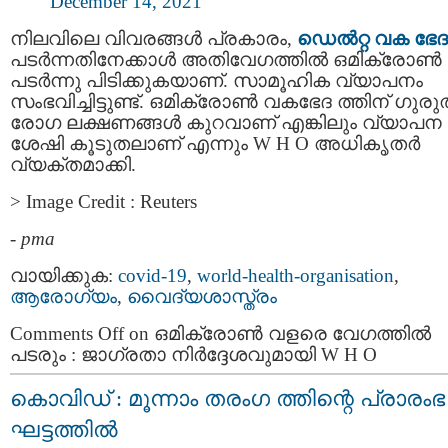
December 14, 2021
നിലവിലെ വിവരങ്ങൾ പ്രകാരം,
ഡെൽറ്റ വക ഭേദ
പടര്‍ന്നതിനേക്കാള്‍ അതിവേഗത്തിൽ ഒമിക്രോൺ
പടർന്നു പിടിക്കുകയാണ്. സാമൂഹിക വ്യാപനം
സംഭവിച്ചിട്ടുണ്ട്. ഒമിക്രോൺ വകഭേദ ത്തിന് ഗുര
രോഗ ലക്ഷണങ്ങൾ കുറവാണ് എങ്കിലും വ്യാപന
ശേഷി കൂടുതലാണ് എന്നും W H O അധികൃതര്‍
വ്യക്തമാക്കി.
> Image Credit : Reuters
-
pma
വായിക്കുക:
covid-19
,
world-health-organisation
,
ആരോഗ്യം
,
വൈദ്യശാസ്ത്രം
Comments Off
on ഒമിക്രോൺ വളരെ വേഗത്തിൽ
പടരും : ജാഗ്രതാ നിര്‍ദ്ദേശവുമായി W H O
കൊവിഡ് : മൂന്നാം തരംഗ ത്തിന്റെ പ്രാരംഭ
ഘട്ടത്തില്‍