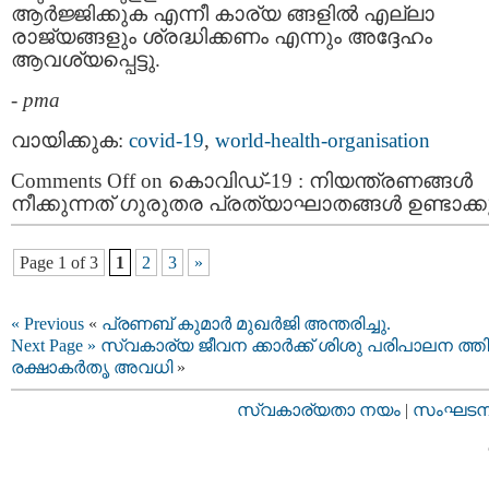
ആര്‍ജ്ജിക്കുക എന്നീ കാര്യ ങ്ങളില്‍ എല്ലാ
രാജ്യങ്ങളും ശ്രദ്ധിക്കണം എന്നും അദ്ദേഹം
ആവശ്യപ്പെട്ടു.
-
pma
വായിക്കുക:
covid-19
,
world-health-organisation
Comments Off
on കൊവിഡ്-19 : നിയന്ത്രണങ്ങള്‍
നീക്കുന്നത് ഗുരുതര പ്രത്യാഘാതങ്ങള്‍ ഉണ്ടാക്ക
Page 1 of 3
1
2
3
»
« Previous
«
പ്രണബ് കുമാര്‍ മുഖര്‍ജി അന്തരിച്ചു.
Next Page »
സ്വകാര്യ ജീവന ക്കാർക്ക് ശിശു പരിപാലന ത്തി
രക്ഷാകർതൃ അവധി
»
സ്വകാര്യതാ നയം
|
സംഘടനാ 