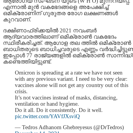
ആരോഗ്യ സംഘടന യുടെ (W H O) മുന്നറിയിപ്പ്.
എന്നാൽ മുൻ വകഭേദങ്ങളെ അപേക്ഷിച്ച്
ഒമിക്രോണിന് ഗുരുതര രോഗ ലക്ഷണങ്ങൾ
കുറവാണ്.
ദക്ഷിണാഫ്രിക്കയില്‍ 2021 നവംബര്‍
ആദ്യവാരത്തിലാണ് ഒമിക്രോണ്‍ വകഭേദം
സ്ഥിരീകരിച്ചത്. ആഗോള തല ത്തിൽ ഒമിക്രോണ്‍
ബാധിതരുടെ ബാധിച്ചവരുടെ എണ്ണം വർദ്ധിച്ചിട്ടുണ്ട
ഇപ്പോൾ 77 രാജ്യങ്ങളിൽ ഒമിക്രോൺ സാന്നിദ്ധ
കണ്ടെത്തിയിട്ടുണ്ട്.
Omicron is spreading at a rate we have not seen
with any previous variant. I need to be very clear:
vaccines alone will not get any country out of this
crisis.
It’s not vaccines instead of masks, distancing,
ventilation or hand hygiene.
Do it all. Do it consistently. Do it well.
pic.twitter.com/YAVfJXsviQ
— Tedros Adhanom Ghebreyesus (@DrTedros)