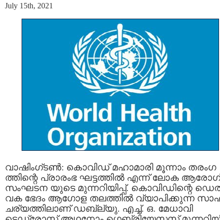
July 15th, 2021
വാഷിംഗ്ടണ്‍: കൊവിഡ് മഹാമാരി മൂന്നാം തരംഗ
ത്തിന്റെ പ്രാരംഭ ഘട്ടത്തില്‍ എന്ന് ലോക ആരോഗ
സംഘടന യുടെ മുന്നറിയിപ്പ്. കൊവിഡിന്റെ ഡെല്‍
വക ഭേദം ആഗോള തലത്തില്‍ വ്യാപിക്കുന്ന സാ
ചര്യത്തിലാണ് ഡബ്ല്യു. എച്ച്. ഒ. മേധാവി
ടെഡ്രോസ് അഥനോം ഗെബ്രിയേസസ് മുന്നറിയിപ