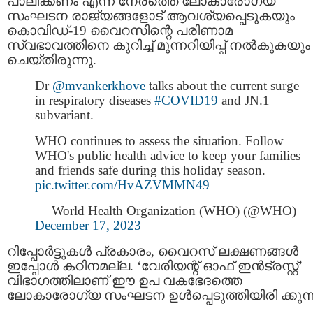
പാലിക്കണം എന്ന് നേരത്തെ ലോകാരോഗ്യ
സംഘടന രാജ്യങ്ങളോട് ആവശ്യപ്പെടുകയും
കൊവിഡ്-19 വൈറസിന്റെ പരിണാമ
സ്വഭാവത്തിനെ കുറിച്ച് മുന്നറിയിപ്പ് നൽകുകയും
ചെയ്തിരുന്നു.
Dr
@mvankerkhove
talks about the current surge
in respiratory diseases
#COVID19
and JN.1
subvariant.
WHO continues to assess the situation. Follow
WHO's public health advice to keep your families
and friends safe during this holiday season.
pic.twitter.com/HvAZVMMN49
— World Health Organization (WHO) (@WHO)
December 17, 2023
റിപ്പോർട്ടുകൾ പ്രകാരം, വൈറസ്‌ ലക്ഷണങ്ങൾ
ഇപ്പോൾ കഠിനമല്ല. ‘വേരിയന്റ് ഓഫ് ഇൻട്രസ്റ്റ്’
വിഭാഗത്തിലാണ് ഈ ഉപ വകഭേദത്തെ
ലോകാരോഗ്യ സംഘടന ഉൾപ്പെടുത്തിയിരി ക്കുന്ന