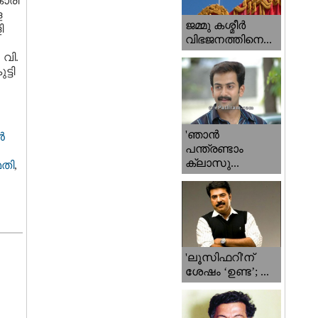
ാരി
ള
ജമ്മു കശ്മീ‍ർ
ി
വിഭജനത്തിനെ...
വി.
്ടി
'ഞാന്‍
‍
പന്ത്രണ്ടാം
ക്ലാസു...
തി
,
'ലൂസിഫറി'ന്
ശേഷം ‘ഉണ്ട’; ...