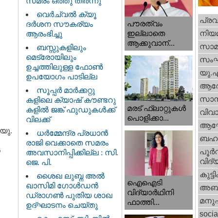
സമരം ഒത്തു തീർന്നു
വെര്‍ച്വല്‍ ക്യൂ
പ്ര
പൗരത്വം
ദര്‍ശന സൗകര്യം
നിയ
ഇല്ലാതെ
ആരംഭിച്ചു
ആക്കുവാന്...
സാമ
ബസ്സുകളിലും
മെട്രോയിലും
സം
ഉച്ചത്തിലുള്ള ഫോൺ
യു.
ഉപയോഗം പാടില്ല
ആര
സൂപ്പർ മാർക്കറ്റു
സാമ്
കളിലെ ക്യാഷ് കൗണ്ടറു
മരട് ഫ്ലാറ്റുകൾ
കളിൽ ജങ്ക് ഫുഡുകൾക്ക്
വിവാ
പൊളിക്കാ...
വിലക്ക്
ആഘ
യു.
ധര്‍മ്മേന്ദ്ര പ്രധാൻ
ബഹു
രാജി വെക്കാതെ സമരം
ൽ
പൂര്‍
അവസാനിപ്പിക്കില്ല : സി.
വിദ്യ
ജെ. പി.
കുട്ട
ശൈഖ ലുബ്ന അൽ
ഐഐടി
ഖാസിമി ഗോൾഡൻ
അബു
വിദ്യാര്‍ഥിനി
ഡ്രാഗൺ പുതിയ ശാഖ
മനു
ഫാത്തി...
ഉദ്ഘാടനം ചെയ്തു
socia