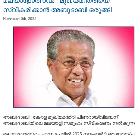
മ​ല​യാ​ളോ​ത്സ​വം : മുഖ്യമന്ത്രിയെ
സ്വീകരിക്കാൻ അബുദാബി ഒരുങ്ങി
November 6th, 2025
അബുദാബി : കേരള മുഖ്യമന്ത്രി പിണറായിവിജയന്
അബുദാബിയിലെ മലയാളി സമൂഹം സ്വീകരണം നൽകുന്നു
മലയാളോത്സവം എന്ന പേരിൽ 2025 നവംബർ 9 ഞായറാഴ്ച