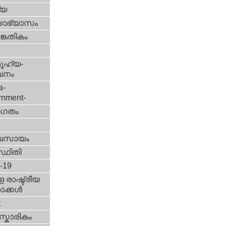
്യ
യാഭ്യാസം
കേതികം
ൂഹ്യ-
വനം
a-
rnment-
ഗതം
വസായം
്ഥിതി
d-19
 രാഷ്ട്രീയ
ക്കള്‍
t
്കാരികം