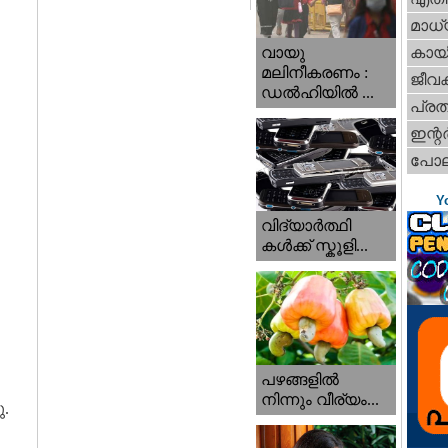
മാധ്
വായു
കായ
മലിനീകരണം :
ജീവ
ഡൽഹിയിൽ ...
പ്ര
ഇന്റര്
പോല
Y
വിദ്യാർത്ഥി
കൾക്ക് സ്കൂളി...
പഴങ്ങളില്‍
നിന്നും വീര്യം...
.