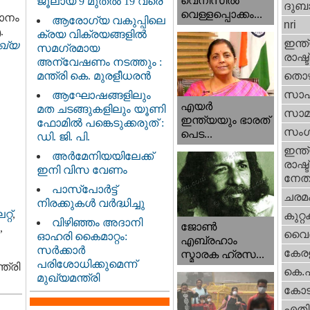
വെനീസില്‍
ജൂലായ് 9 മുതൽ 19 വരെ
ദുബാ
വെള്ളപ്പൊക്കം...
ാനം
ആരോഗ്യ വകുപ്പിലെ
nri
.
ക്രയ വിക്രയങ്ങളിൽ
ഇന്ത്
ഖ്യ
സമഗ്രമായ
രാഷ്ട
അന്വേഷണം നടത്തും :
മന്ത്രി കെ. മുരളീധരൻ
തൊഴ
സാഹ
ആഘോഷങ്ങളിലും
എയര്‍
മത ചടങ്ങുകളിലും യൂണി
സാമ
ഇന്ത്യയും ഭാരത്
ഫോമിൽ പങ്കെടുക്കരുത് :
സംഗ
പെട...
ഡി. ജി. പി.
ഇന്ത്
അർമേനിയയിലേക്ക്
രാഷ്ട
ഇനി വിസ വേണം
നേതാ
പാസ്‌പോർട്ട്
ചരമ
നിരക്കുകൾ വർദ്ധിച്ചു
്റ്
,
കുറ്
വിഴിഞ്ഞം അദാനി
ജോണ്‍
,
വൈദ
ഓഹരി കൈമാറ്റം:
എബ്രഹാം
സർക്കാർ
കേരള
സ്മാരക ഹ്രസ...
പരിശോധിക്കുമെന്ന്
ത്രി
കെ.
മുഖ്യമന്ത്രി
കോട
എതിര്