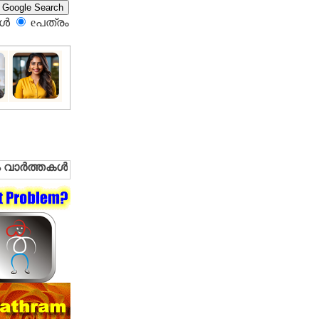
്‍
eപത്രം‍