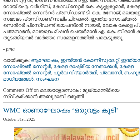
സൈനുദ്ദീൻ, വൈസ് ചെയർമാൻ ഇ. കെ. സലാം, രക്ഷാധിക
റോയ് ഐ. വർഗീസ്, കോഡിനേറ്റർ കെ. കൃഷ്ണകുമാർ, കേര
സോഷ്യൽ സെൻറർ പ്രസിഡണ്ട് ടി. കെ. മനോജ്, മലയാള
സമാജം പ്രസിഡണ്ട് സലിം ചിറക്കൽ, ഇന്ത്യ സോഷ്യൽ
സെൻറർ പ്രസിഡണ്ട് ജയചന്ദ്രൻ നായർ, ലോക കേരള പി. 
പത്മനാഭൻ, മലയാളം മിഷൻ ചെയർമാൻ എ. കെ. ബീരാൻ കുട
തുടങ്ങിയവർ വാർത്താ സമ്മേളനത്തിൽ പങ്കെടുത്തു.
-
pma
വായിക്കുക:
ആഘോഷം
,
ഇന്ത്യന്‍ കോണ്സുലേറ്റ്
,
ഇന്ത്യന്
സോഷ്യല്‍ സെന്റര്‍
,
കേരള രാഷ്ട്രീയ നേതാക്കള്‍
,
കേരള
സോഷ്യല്‍ സെന്റര്‍
,
പൂര്‍വ വിദ്യാര്‍ത്ഥി
,
പ്രവാസി
,
ബഹുമ
മാധ്യമങ്ങള്‍
,
സംഘടന
Comments Off
on മ​ല​യാ​ളോ​ത്സ​വം : മുഖ്യമന്ത്രിയെ
സ്വീകരിക്കാൻ അബുദാബി ഒരുങ്ങി
WMC ഓണാഘോഷം ‘ഒരുവട്ടം കൂടി’
October 31st, 2025