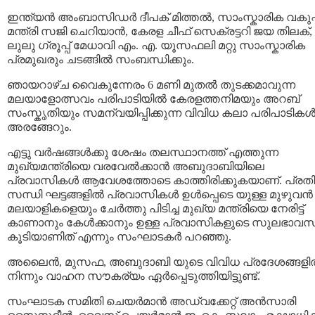
ഇന്ത്യൻ അംബാസിഡർ ദീപക് മിത്തൽ, സാംസ്കാരിക വകുപ്പ
മന്ത്രി സജി ചെറിയാൻ, കേരള ചീഫ് സെക്രട്ടറി ജയ തിലക്,
ലുലു ഗ്രൂപ്പ് മേധാവി എം. എ. യൂസഫലി മറ്റു സാംസ്കാരിക
പ്രമുഖരും ചടങ്ങിൽ സംബന്ധിക്കും.
ഞായറാഴ്ച വൈകുന്നേരം 6 മണി മുതൽ തുടക്കമാവുന്ന
മലയാളോത്സവം പരിപാടിയിൽ കേരളത്തനിമയും അറബ്
സംസ്കൃതിയും സമന്വയിപ്പിക്കുന്ന വിവിധ കലാ പരിപാടിക
അരങ്ങേറും.
എട്ടു വർഷങ്ങൾക്കു ശേഷം തലസ്ഥാനത്ത് എത്തുന്ന
മുഖ്യമന്ത്രിയെ വരവേൽക്കാൻ അബുദാബിയിലെ
പ്രവാസികൾ ആവേശത്തോടെ കാത്തിരിക്കുകയാണ്. പ്രതി
സന്ധി ഘട്ടങ്ങളിൽ പ്രവാസികൾ ഉൾപ്പെടെ യുള്ള മുഴുവൻ
മലയാളികളെയും ചേർത്തു പിടിച്ച മുഖ്യ മന്ത്രിയെ നേരിട്ട്
കാണാനും കേൾക്കാനും ഉള്ള പ്രവാസികളുടെ സുലഭാവ
കൂടിയാണിത് എന്നും സംഘാടകർ പറഞ്ഞു.
അലൈൻ, മുസഫ, അബുദാബി യുടെ വിവിധ പ്രദേശങ്ങള
നിന്നും വാഹന സൗകര്യം ഏർപ്പെടുത്തിയിട്ടുണ്ട്.
സംഘാടക സമിതി ചെയർമാൻ അഡ്വക്കേറ്റ് അൻസാരി