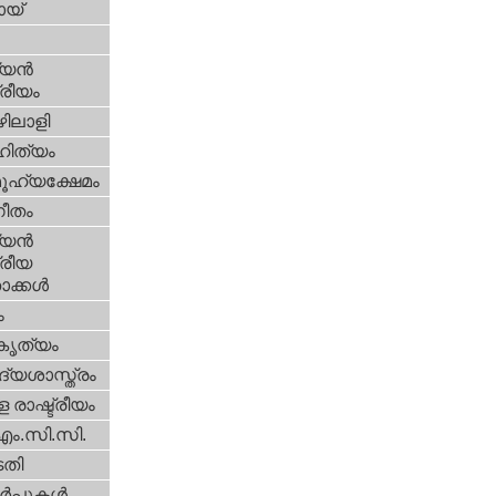
യ്‌
യന്‍
്രീയം
ിലാളി
ിത്യം
ൂഹ്യക്ഷേമം
ീതം
യന്‍
്രീയ
ക്കള്‍
ം
റകൃത്യം
്യശാസ്ത്രം
 രാഷ്ട്രീയം
എം.സി.സി.
തി
‍പ്പുകള്‍