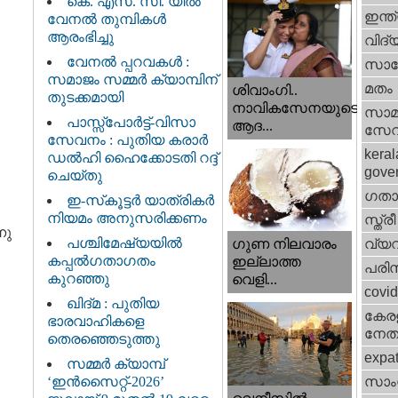
കെ. എസ്. സി. യിൽ
ഇന്ത
വേനൽ തുമ്പികൾ
ആരംഭിച്ചു
വിദ്
വേനൽ പ്പറവകൾ :
സാങ്
സമാജം സമ്മർ ക്യാമ്പിന്
മതം
ശിവാംഗി..
തുടക്കമായി
നാവികസേനയുടെ
സാമ
പാസ്സ്പോർട്ട്-വിസാ
ആദ...
സേ
സേവനം : പുതിയ കരാർ
keral
ഡൽഹി ഹൈക്കോടതി റദ്ദ്
gove
ചെയ്തു
ഗതാ
ഇ-സ്‌കൂട്ടർ യാത്രികർ
നിയമം അനുസരിക്കണം
സ്ത്രീ
നു
പശ്ചിമേഷ്യയിൽ
വ്യ
ഗുണ നിലവാരം
കപ്പൽഗതാഗതം
ഇല്ലാത്ത
പരിസ
കുറഞ്ഞു
വെളി...
covi
ഖിദ്മ : പുതിയ
കേരള
ഭാരവാഹികളെ
നേതാ
തെരഞ്ഞെടുത്തു
expa
സമ്മർ ക്യാമ്പ്
‘ഇൻസൈറ്റ്-2026’
സാംസ