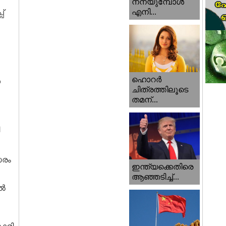
നനയുമ്പോള്‍
എനി...
്
ഹൊറര്‍
ൾ
ചിത്രത്തിലൂടെ
തമന്...
സരം
ഇന്ത്യക്കെതിരെ
ആഞ്ഞടിച്ച്...
ിൽ