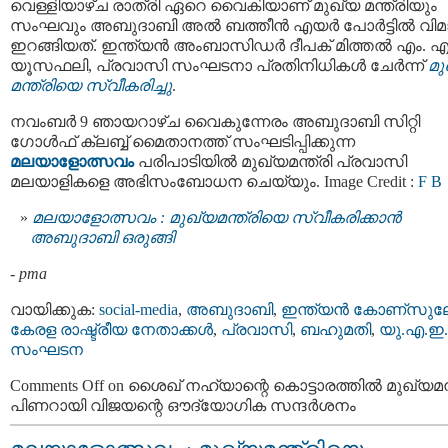
വെള്ളിയാഴ്ച രാത്രി ഏറെ വൈകിയാണ് മുഖ്യ മന്ത്രിയും
സംഘവും അബുദാബി അൽ ബത്തീൻ എയർ പോർട്ടിൽ വിമ
ഇറങ്ങിയത്. ഇന്ത്യൻ അംബാസിഡർ ദീപക് മിത്തൽ എം. എ
യൂസഫലി, പ്രവാസി സംഘടനാ പ്രതിനിധികൾ ചേർന്ന്
മു
മന്ത്രിയെ സ്വീകരിച്ചു
.
നവംബർ 9 ഞായറാഴ്ച വൈകുന്നേരം അബുദാബി സിറ്റി
ഗോൾഫ് ക്ലബ്ബ് മൈതാനത്ത് സംഘടിപ്പിക്കുന്ന
മലയാളോത്സവം
പരിപാടിയിൽ മുഖ്യമന്ത്രി പ്രവാസി
മലയാളികളെ അഭിസംബോധന ചെയ്യും. Image Credit :
F B
മലയാളോത്സവം : മുഖ്യമന്ത്രിയെ സ്വീകരിക്കാൻ
അബുദാബി ഒരുങ്ങി
-
pma
വായിക്കുക:
social-media
,
അബുദാബി
,
ഇന്ത്യന്‍ കോണ്സുലേറ
കേരള രാഷ്ട്രീയ നേതാക്കള്‍
,
പ്രവാസി
,
ബഹുമതി
,
യു.എ.ഇ.
സംഘടന
Comments Off
on ശൈഖ് നഹ്യാന്റെ കൊട്ടാരത്തിൽ മുഖ്യമന്
പിണറായി വിജയന്റെ ഔദ്യോഗിക സന്ദർശനം