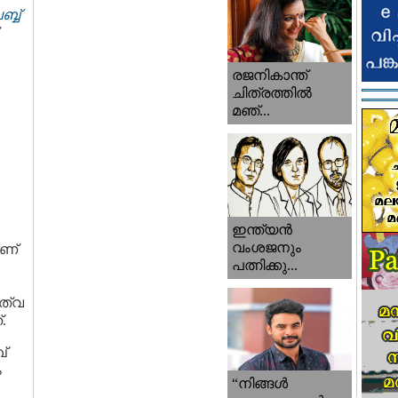
്ബ്
രജനികാന്ത്
ചിത്രത്തിൽ
മഞ്...
ഇന്ത്യൻ
വംശജനും
ാണ്
പത്നിക്കു...
ത്വ
.
്
ം
“നിങ്ങള്‍