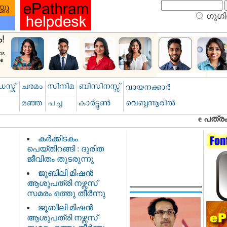
ഗൂഗിള
കർക്കിടകം
പെയ്തിറങ്ങി : ദുരിത
ജീവിതം തുടരുന്നു
ജൂബിലി മിഷൻ
ആശുപത്രി നഴ്സസ്
സമരം ഒത്തു തീർന്നു
ജൂബിലി മിഷൻ
ആശുപത്രി നഴ്സസ്