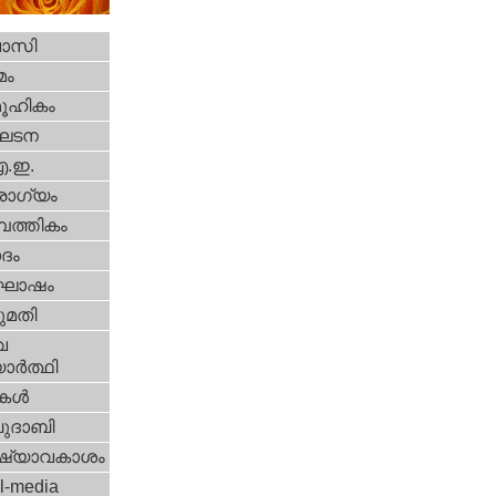
വാസി
മം
ൂഹികം
ഘടന
എ.ഇ.
ോഗ്യം
പത്തികം
ദം
ോഷം
മതി
വ
ാര്‍ത്ഥി
ികള്‍
ദാബി
ഷ്യാവകാശം
l-media