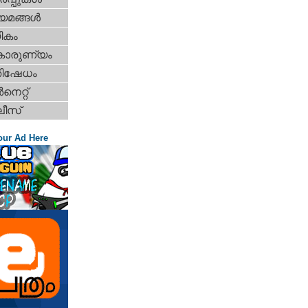
യമങ്ങള്‍
ികം
കാരുണ്യം
തിഷേധം
‍നെറ്റ്‌
ീസ്
our Ad Here