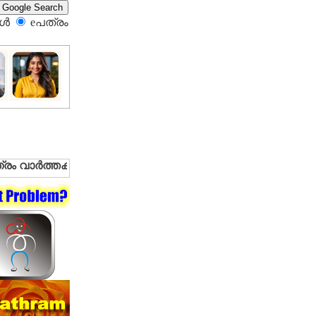
്‍
eപത്രം‍