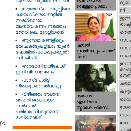
വെനീസില്‍
ജൂലായ് 9 മുതൽ 19 വരെ
ദുബാ
വെള്ളപ്പൊക്കം...
ആരോഗ്യ വകുപ്പിലെ
nri
ക്രയ വിക്രയങ്ങളിൽ
ഇന്ത്
സമഗ്രമായ
രാഷ്ട
അന്വേഷണം നടത്തും :
മന്ത്രി കെ. മുരളീധരൻ
തൊഴ
സാഹ
ആഘോഷങ്ങളിലും
എയര്‍
മത ചടങ്ങുകളിലും യൂണി
സാമ
ഇന്ത്യയും ഭാരത്
ഫോമിൽ പങ്കെടുക്കരുത് :
സംഗ
പെട...
ഡി. ജി. പി.
ഇന്ത്
അർമേനിയയിലേക്ക്
രാഷ്ട
ഇനി വിസ വേണം
നേതാ
പാസ്‌പോർട്ട്
ചരമ
നിരക്കുകൾ വർദ്ധിച്ചു
കുറ്
വിഴിഞ്ഞം അദാനി
ജോണ്‍
വൈദ
ഓഹരി കൈമാറ്റം:
എബ്രഹാം
സർക്കാർ
കേരള
സ്മാരക ഹ്രസ...
പരിശോധിക്കുമെന്ന്
കെ.
മുഖ്യമന്ത്രി
കോട
ീവ്
എതിര്