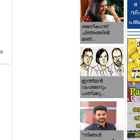
രജനികാന്ത്
ചിത്രത്തിൽ
മഞ്...
ര
ഇന്ത്യൻ
വംശജനും
പത്നിക്കു...
“നിങ്ങള്‍