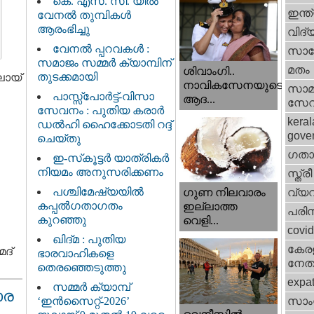
കെ. എസ്. സി. യിൽ
ഇന്ത
വേനൽ തുമ്പികൾ
ആരംഭിച്ചു
വിദ്
വേനൽ പ്പറവകൾ :
സാങ്
സമാജം സമ്മർ ക്യാമ്പിന്
മതം
ശിവാംഗി..
തുടക്കമായി
ലായ്
നാവികസേനയുടെ
സാമ
പാസ്സ്പോർട്ട്-വിസാ
ആദ...
സേ
സേവനം : പുതിയ കരാർ
keral
ഡൽഹി ഹൈക്കോടതി റദ്ദ്
gove
ചെയ്തു
ഗതാ
ഇ-സ്‌കൂട്ടർ യാത്രികർ
നിയമം അനുസരിക്കണം
സ്ത്രീ
പശ്ചിമേഷ്യയിൽ
വ്യ
ഗുണ നിലവാരം
കപ്പൽഗതാഗതം
ഇല്ലാത്ത
പരിസ
കുറഞ്ഞു
വെളി...
covi
ഖിദ്മ : പുതിയ
കേരള
മദ്
ഭാരവാഹികളെ
നേതാ
തെരഞ്ഞെടുത്തു
expa
സമ്മർ ക്യാമ്പ്
ോര
‘ഇൻസൈറ്റ്-2026’
സാംസ