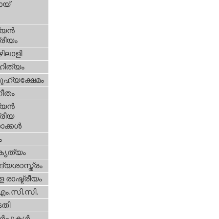
യ്‌
യന്‍
്രീയം
ിലാളി
ിത്യം
ൂഹ്യക്ഷേമം
ീതം
യന്‍
്രീയ
ക്കള്‍
ം
റകൃത്യം
്യശാസ്ത്രം
 രാഷ്ട്രീയം
എം.സി.സി.
തി
‍പ്പുകള്‍