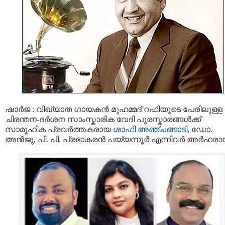
ഷാർജ : വിഖ്യാത ഗായകൻ മുഹമ്മദ് റഫിയുടെ പേരിലുള്ള
ചിരന്തന-ദർശന സാംസ്കാരിക വേദി പുരസ്കാരങ്ങൾക്ക്
സാമൂഹിക പ്രവർത്തകരായ
ശാഫി അഞ്ചങ്ങാടി
, ഡോ.
അൻജു, പി. പി. പ്രഭാകരൻ പയ്യന്നൂർ എന്നിവർ അർഹരായ