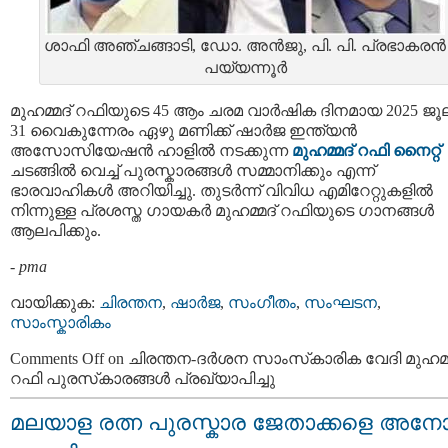
ശാഫി അഞ്ചങ്ങാടി, ഡോ. അൻജു, പി. പി. പ്രഭാകരൻ
പയ്യന്നൂർ
മുഹമ്മദ് റഫിയുടെ 45 ആം ചരമ വാർഷിക ദിനമായ 2025 ജൂ
31 വൈകുന്നേരം ഏഴു മണിക്ക് ഷാർജ ഇന്ത്യൻ
അസോസിയേഷൻ ഹാളിൽ നടക്കുന്ന
മുഹമ്മദ് റഫി നൈറ്റ്
ചടങ്ങിൽ വെച്ച് പുരസ്കാരങ്ങൾ സമ്മാനിക്കും എന്ന്
ഭാരവാഹികൾ അറിയിച്ചു. തുടർന്ന് വിവിധ എമിറേറ്റുകളിൽ
നിന്നുള്ള പ്രശസ്ത ഗായകർ മുഹമ്മദ് റഫിയുടെ ഗാനങ്ങൾ
ആലപിക്കും.
-
pma
വായിക്കുക:
ചിരന്തന
,
ഷാര്‍ജ
,
സംഗീതം
,
സംഘടന
,
സാംസ്കാരികം
Comments Off
on ചിരന്തന-ദർശന സാംസ്‌കാരിക വേദി മുഹമ്
റഫി പുരസ്‌കാരങ്ങൾ പ്രഖ്യാപിച്ചു
മലയാള രത്ന പുരസ്കാര ജേതാക്കളെ അന