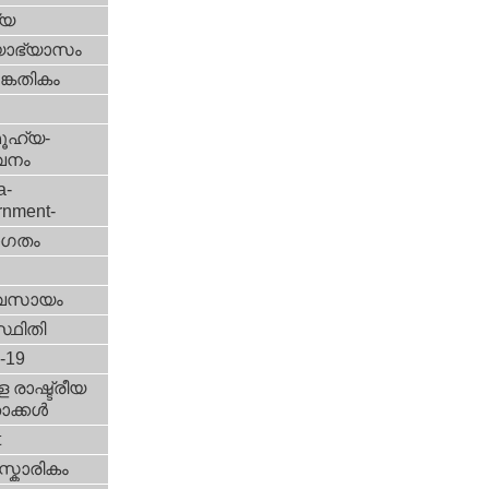
്യ
യാഭ്യാസം
കേതികം
ൂഹ്യ-
വനം
a-
rnment-
ഗതം
വസായം
്ഥിതി
d-19
 രാഷ്ട്രീയ
ക്കള്‍
t
്കാരികം