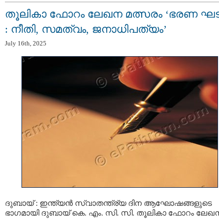
തൂലികാ ഫോറം ലേഖന മത്സരം ‘ഭരണ ഘ
: നീതി, സമത്വം, ജനാധിപത്യം’
July 16th, 2025
ദുബായ് : ഇന്ത്യൻ സ്വാതന്ത്ര്യ ദിന ആഘോഷങ്ങളുടെ
ഭാഗമായി ദുബായ് കെ. എം. സി. സി. തൂലികാ ഫോറം ലേഖ