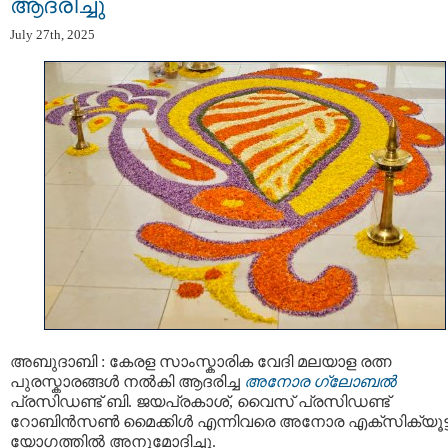
ആദരിച്ചു
July 27th, 2025
അബുദാബി : കേരള സാംസ്കാരിക വേദി മലയാള രത്ന
പുരസ്കാരങ്ങൾ നൽകി ആദരിച്ച
അനോര ഗ്ലോബൽ
പ്രസിഡണ്ട് ബി. ജയപ്രകാശ്, വൈസ് പ്രസിഡണ്ട്
റോബിൻസൺ മൈക്കിൾ എന്നിവരെ അനോര എക്സിക്യൂട്ട
യോഗത്തിൽ അനുമോദിച്ചു.