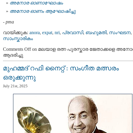
അനോര ഓണാഘോഷം
അനോര ഓണം ആഘോഷിച്ചു
-
pma
വായിക്കുക:
anora
,
expat
,
nri
,
പ്രവാസി
,
ബഹുമതി
,
സംഘടന
,
സാംസ്കാരികം
Comments Off
on മലയാള രത്ന പുരസ്കാര ജേതാക്കളെ അനോ
ആദരിച്ചു
മുഹമ്മദ് റഫി നൈറ്റ് : സംഗീത മത്സരം
ഒരുക്കുന്നു
July 21st, 2025