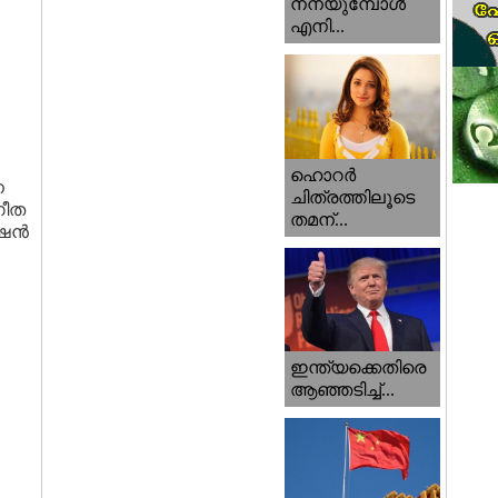
നനയുമ്പോള്‍
എനി...
ഹൊറര്‍
ന
ചിത്രത്തിലൂടെ
ഗീത
തമന്...
േഷൻ
ഇന്ത്യക്കെതിരെ
ആഞ്ഞടിച്ച്...