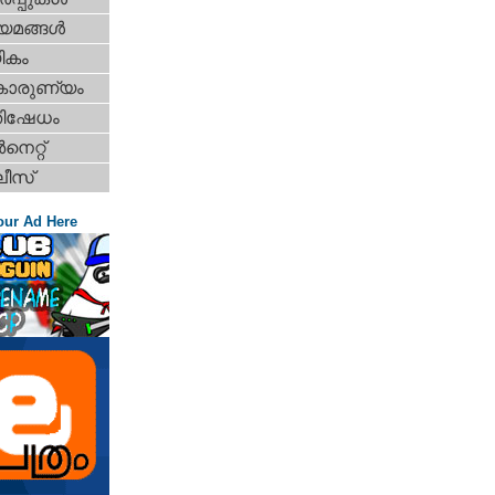
യമങ്ങള്‍
ികം
കാരുണ്യം
തിഷേധം
‍നെറ്റ്‌
ീസ്
our Ad Here