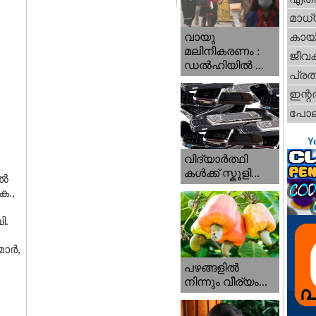
മാധ്
വായു
കായ
മലിനീകരണം :
ജീവ
ഡൽഹിയിൽ ...
പ്ര
ഇന്റര്
പോല
Y
വിദ്യാർത്ഥി
കൾക്ക് സ്കൂളി...
ിൽ
െ.,
ി.
മാർ,
പഴങ്ങളില്‍
നിന്നും വീര്യം...