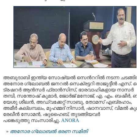
അബുദാബി ഇന്ത്യ സോഷ്യൽ സെൻററിൽ നടന്ന ചടങ്ങ
അനോര ഗ്ലോബൽ ജനറൽ സെക്രട്ടറി താജുദ്ദീൻ എസ്. ക
ട്രഷറര്‍ ആൻസർ ഫ്രാൻസിസ്, ഭാരവാഹികളായ നാസർ
തമ്പി, സന്തോഷ് കുമാർ, ജോർജ് മനോജ്, എ. എം. ബഷീർ, ബ
യേശു ശീലൻ, അഡ്വക്കേറ്റ് സാബു, തോമസ് എബ്രഹാം,
അമീർ കല്ലമ്പലം, മുഹമ്മദ് നിസാർ, ഷാനവാസ്, വിമൽ കു
രേഖീൻ സോമൻ, ഷുഹൈബ്, തുടങ്ങിയവർ
പങ്കെടുത്തു സംസാരിച്ചു.
ANORA
അനോര ഗ്ലോബൽ ഭരണ സമിതി