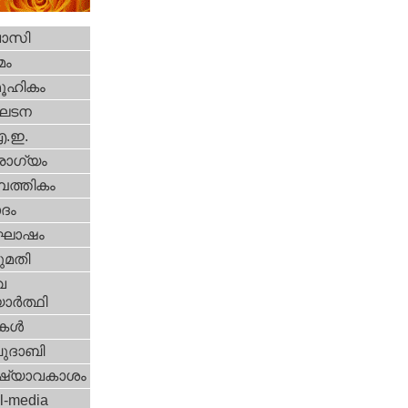
വാസി
മം
ൂഹികം
ഘടന
എ.ഇ.
ോഗ്യം
പത്തികം
ദം
ോഷം
മതി
വ
ാര്‍ത്ഥി
ികള്‍
ദാബി
ഷ്യാവകാശം
l-media