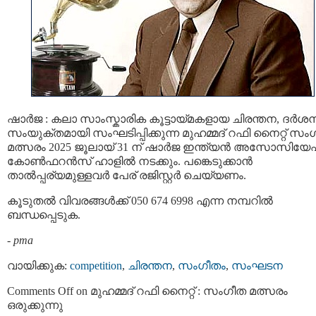
ഷാർജ : കലാ സാംസ്കാരിക കൂട്ടായ്മകളായ ചിരന്തന, ദർശ
സംയുക്തമായി സംഘടിപ്പിക്കുന്ന മുഹമ്മദ് റഫി നൈറ്റ് സം
മത്സരം 2025 ജൂലായ് 31 ന് ഷാർജ ഇന്ത്യൻ അസോസിയ
കോൺഫറൻസ് ഹാളിൽ നടക്കും. പങ്കെടുക്കാൻ
താൽപ്പര്യമുള്ളവർ പേര് രജിസ്റ്റർ ചെയ്യണം.
കൂടുതൽ വിവരങ്ങൾക്ക് 050 674 6998 എന്ന നമ്പറിൽ
ബന്ധപ്പെടുക.
-
pma
വായിക്കുക:
competition
,
ചിരന്തന
,
സംഗീതം
,
സംഘടന
Comments Off
on മുഹമ്മദ് റഫി നൈറ്റ് : സംഗീത മത്സരം
ഒരുക്കുന്നു