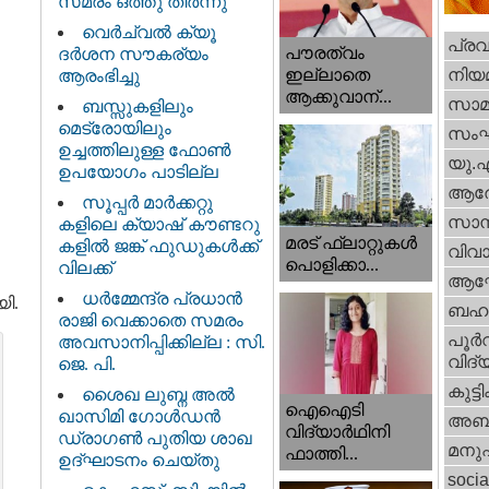
സമരം ഒത്തു തീർന്നു
വെര്‍ച്വല്‍ ക്യൂ
പ്ര
പൗരത്വം
ദര്‍ശന സൗകര്യം
നിയ
ഇല്ലാതെ
ആരംഭിച്ചു
ആക്കുവാന്...
സാമ
ബസ്സുകളിലും
മെട്രോയിലും
സം
ഉച്ചത്തിലുള്ള ഫോൺ
യു.
ഉപയോഗം പാടില്ല
ആര
സൂപ്പർ മാർക്കറ്റു
സാമ്
കളിലെ ക്യാഷ് കൗണ്ടറു
മരട് ഫ്ലാറ്റുകൾ
കളിൽ ജങ്ക് ഫുഡുകൾക്ക്
വിവാ
പൊളിക്കാ...
വിലക്ക്
ആഘ
ധര്‍മ്മേന്ദ്ര പ്രധാൻ
ി.
ബഹു
രാജി വെക്കാതെ സമരം
പൂര്‍
അവസാനിപ്പിക്കില്ല : സി.
വിദ്യ
ജെ. പി.
കുട്ട
ശൈഖ ലുബ്ന അൽ
ഐഐടി
ഖാസിമി ഗോൾഡൻ
അബു
വിദ്യാര്‍ഥിനി
ഡ്രാഗൺ പുതിയ ശാഖ
മനു
ഫാത്തി...
ഉദ്ഘാടനം ചെയ്തു
socia