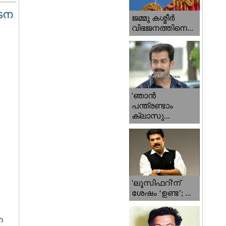
ടന
ജമ്മു കശ്മീ‍ർ
വിഭജനത്തിനെ...
'ഞാന്‍
പന്ത്രണ്ടാം
ക്ലാസു...
'ലൂസിഫറി'ന്
ശേഷം ‘ഉണ്ട’; ...
ന