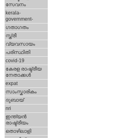
സേവനം
kerala-
government-
ഗതാഗതം
സ്ത്രീ
വ്യവസായം
പരിസ്ഥിതി
covid-19
കേരള രാഷ്ട്രീയ
നേതാക്കള്‍
expat
സാംസ്കാരികം
ദുബായ്‌
nri
ഇന്ത്യന്‍
രാഷ്ട്രീയം
തൊഴിലാളി