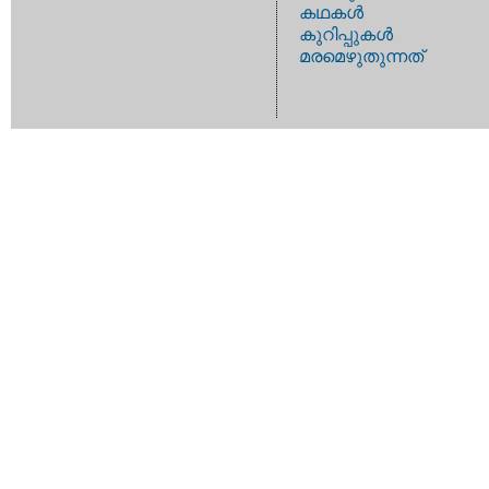
കഥകള്‍
കുറിപ്പുകള്‍
മരമെഴുതുന്നത്