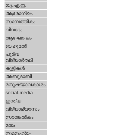
യു.എ.ഇ.
ആരോഗ്യം
സാമ്പത്തികം
വിവാദം
ആഘോഷം
ബഹുമതി
പൂര്‍വ
വിദ്യാര്‍ത്ഥി
കുട്ടികള്‍
അബുദാബി
മനുഷ്യാവകാശം
social-media
ഇന്ത്യ
വിദ്യാഭ്യാസം
സാങ്കേതികം
മതം
സാമൂഹ്യ-