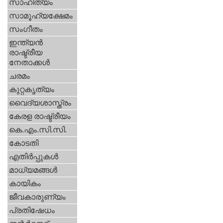
സാഹിത്യം
സാമൂഹ്യക്ഷേമം
സംഗീതം
ഇന്ത്യന്‍
രാഷ്ട്രീയ
നേതാക്കള്‍
ചരമം
കുറ്റകൃത്യം
വൈദ്യശാസ്ത്രം
കേരള രാഷ്ട്രീയം
കെ.എം.സി.സി.
കോടതി
എതിര്‍പ്പുകള്‍
മാധ്യമങ്ങള്‍
കായികം
ജീവകാരുണ്യം
പ്രതിഷേധം