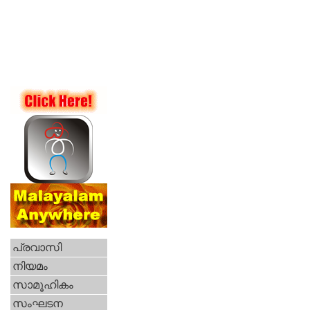
പ്രവാസി
നിയമം
സാമൂഹികം
സംഘടന