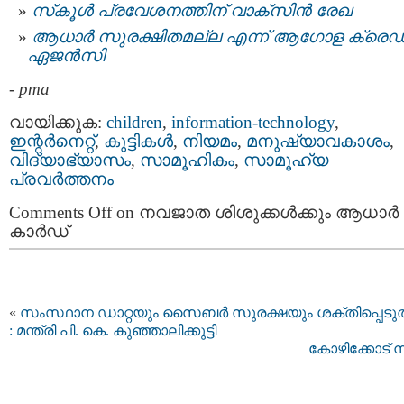
സ്‌കൂള്‍ പ്രവേശനത്തിന് വാക്‌സിന്‍ രേഖ
ആധാര്‍ സുരക്ഷിതമല്ല എന്ന് ആഗോള ക്രെഡിറ്
ഏജന്‍സി
-
pma
വായിക്കുക:
children
,
information-technology
,
ഇന്റര്‍നെറ്റ്‌
,
കുട്ടികള്‍
,
നിയമം
,
മനുഷ്യാവകാശം
,
വിദ്യാഭ്യാസം
,
സാമൂഹികം
,
സാമൂഹ്യ
പ്രവര്‍ത്തനം
Comments Off
on നവജാത ശിശുക്കള്‍ക്കും ആധാര്‍
കാര്‍ഡ്
«
സംസ്ഥാന ഡാറ്റയും സൈബർ സുരക്ഷയും ശക്തിപ്പെടുത
: മന്ത്രി പി. കെ. കുഞ്ഞാലിക്കുട്ടി
കോഴിക്കോട് 