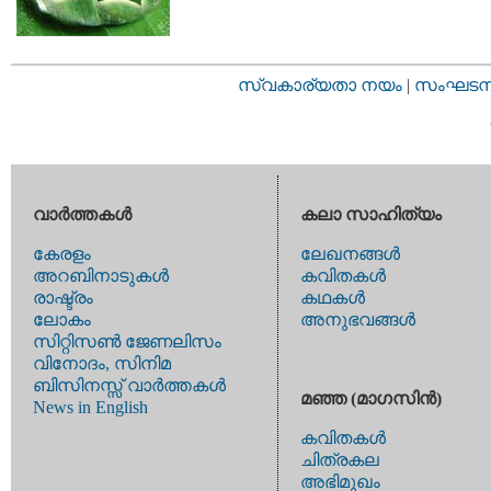
സ്വകാര്യതാ നയം
|
സംഘടനാ 
വാര്‍ത്തകള്‍
കലാ സാഹിത്യം
കേരളം
ലേഖനങ്ങള്‍
അറബിനാടുകള്‍
കവിതകള്‍
രാഷ്ട്രം
കഥകള്‍
ലോകം
അനുഭവങ്ങള്‍
സിറ്റിസണ്‍ ജേണലിസം
വിനോദം, സിനിമ
ബിസിനസ്സ് വാര്‍ത്തകള്‍
മഞ്ഞ (മാഗസിന്‍)
News in English
കവിതകള്‍
ചിത്രകല
അഭിമുഖം